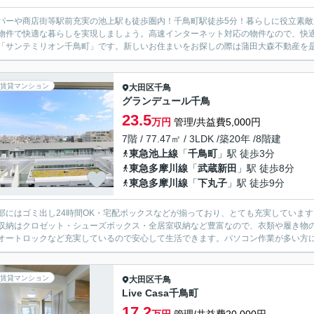
パーや商店街等駅前充実の池上駅も徒歩圏内！千鳥町駅徒歩5分！暮らしに役立素
物件で快適な暮らしを実現しましょう。高速インターネット対応の物件なので、快
「サンテミリオン千鳥町」です。新しいお住まいをお探しの際は蒲田大森不動産を是
賃貸マンション
大田区
千鳥
グランデュール千鳥
23.5
万円
管理/共益費5,000円
7階 / 77.47㎡ / 3LDK /築20年 /8階建
東急池上線
「
千鳥町
」駅 徒歩3分
東急多摩川線
「
武蔵新田
」駅 徒歩8分
東急多摩川線
「
下丸子
」駅 徒歩9分
部にはゴミ出し24時間OK・宅配ボックスなどが揃っており、とても充実していま
収納はクロゼット・シューズボックス・全居室収納など豊富なので、衣類や履き物の
オートロックなど充実しているので安心して生活できます。パソコン作業が多い方には
賃貸マンション
大田区
千鳥
Live Casa千鳥町
17.2