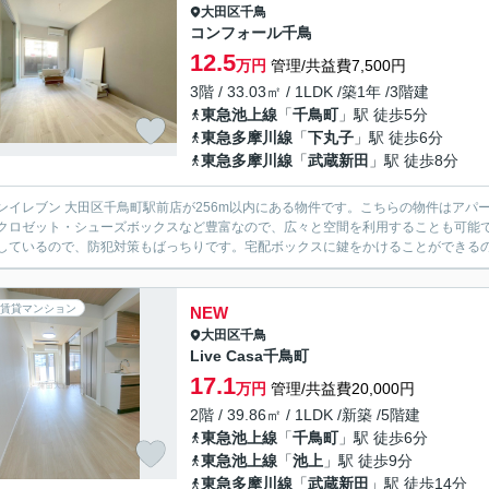
大田区
千鳥
コンフォール千鳥
12.5
万円
管理/共益費7,500円
3階 / 33.03㎡ / 1LDK /築1年 /3階建
東急池上線
「
千鳥町
」駅 徒歩5分
東急多摩川線
「
下丸子
」駅 徒歩6分
東急多摩川線
「
武蔵新田
」駅 徒歩8分
ンイレブン 大田区千鳥町駅前店が256m以内にある物件です。こちらの物件はアパー
クロゼット・シューズボックスなど豊富なので、広々と空間を利用することも可能で
しているので、防犯対策もばっちりです。宅配ボックスに鍵をかけることができるので
賃貸マンション
NEW
大田区
千鳥
Live Casa千鳥町
17.1
万円
管理/共益費20,000円
2階 / 39.86㎡ / 1LDK /新築 /5階建
東急池上線
「
千鳥町
」駅 徒歩6分
東急池上線
「
池上
」駅 徒歩9分
東急多摩川線
「
武蔵新田
」駅 徒歩14分