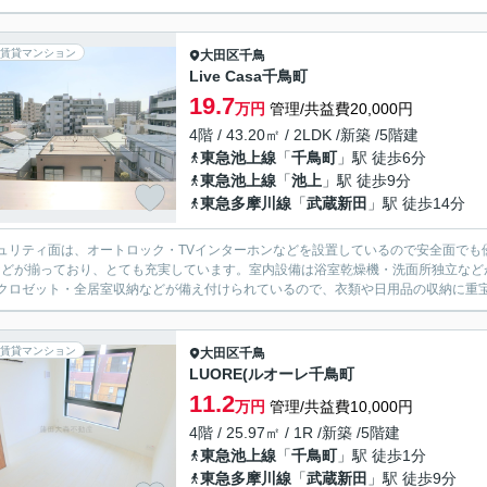
賃貸マンション
大田区
千鳥
Live Casa千鳥町
19.7
万円
管理/共益費20,000円
4階 / 43.20㎡ / 2LDK /新築 /5階建
東急池上線
「
千鳥町
」駅 徒歩6分
東急池上線
「
池上
」駅 徒歩9分
東急多摩川線
「
武蔵新田
」駅 徒歩14分
ュリティ面は、オートロック・TVインターホンなどを設置しているので安全面でも
などが揃っており、とても充実しています。室内設備は浴室乾燥機・洗面所独立など
クロゼット・全居室収納などが備え付けられているので、衣類や日用品の収納に重宝し
賃貸マンション
大田区
千鳥
LUORE(ルオーレ千鳥町
11.2
万円
管理/共益費10,000円
4階 / 25.97㎡ / 1R /新築 /5階建
東急池上線
「
千鳥町
」駅 徒歩1分
東急多摩川線
「
武蔵新田
」駅 徒歩9分