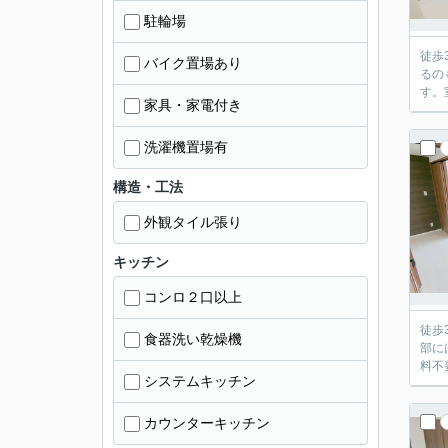
駐輪場
徒歩
バイク置場あり
るの
す。
家具・家電付き
洗濯機置場有
構造・工法
外観タイル張り
キッチン
コンロ２口以上
徒歩
食器洗い乾燥機
部に
料不
システムキッチン
カウンターキッチン