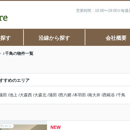
営業時間：10:00〜19:00※
ら探す
沿線から探す
会社概要
千鳥の物件一覧
ー
すすめのエリア
蒲田
/
池上
/
大森西
/
大森北
/
蒲田
/
西六郷
/
本羽田
/
南大井
/
西糀谷
/
千鳥
アパート
NEW