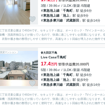
万円
管理/共益費20,000円
3階 / 39.86㎡ / 1LDK /新築 /5階建
東急池上線
「
千鳥町
」駅 徒歩6分
東急池上線
「
池上
」駅 徒歩9分
東急多摩川線
「
武蔵新田
」駅 徒歩14分
三丁目児童公園まで492mです。セキュリティ面は、オートロック・TVインター
燥機・洗面所独立などが揃っているので、快適に過ごしやすいお部屋になります。
、衣類や履き物の整理がしやすく便利です。高速なネット回線が導入された物件です。
賃貸マンション
大田区
千鳥
Live Casa千鳥町
17.4
万円
管理/共益費20,000円
5階 / 39.86㎡ / 1LDK /新築 /5階建
東急池上線
「
千鳥町
」駅 徒歩6分
東急池上線
「
池上
」駅 徒歩9分
東急多摩川線
「
武蔵新田
」駅 徒歩14分
三丁目児童公園まで492mです。セキュリティ面は、オートロック・TVインター
燥機・洗面所独立などが揃っているので、快適に過ごしやすいお部屋になります。
、衣類や履き物の整理がしやすく便利です。高速なネット回線が導入された物件です。