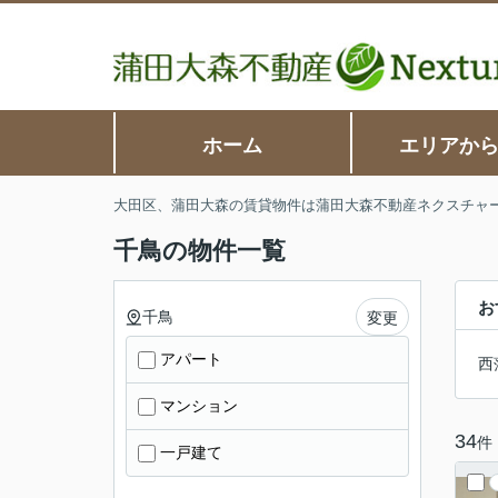
ホーム
エリアか
大田区、蒲田大森の賃貸物件は蒲田大森不動産ネクスチャ
千鳥の物件一覧
お
千鳥
変更
アパート
西
マンション
34
件
一戸建て