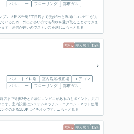
バルコニー
フローリング
都市ガス
レブン 大田区千鳥2丁目店まで徒歩5分と近場にコンビニがあ
れているため、外出が多い方でも荷物を受け取ることができま
す、通信が速いのでストレスを感じ...
もっと見る
敷礼0
即入居可
動画
バス・トイレ別
室内洗濯機置場
エアコン
バルコニー
フローリング
都市ガス
駅前店まで徒歩2分と近場にコンビニがあるのもポイント。共用
います。室内設備はシステムキッチン・エアコン・ネット使用
のある1LDKはイチオシです。...
もっと見る
敷礼0
即入居可
動画