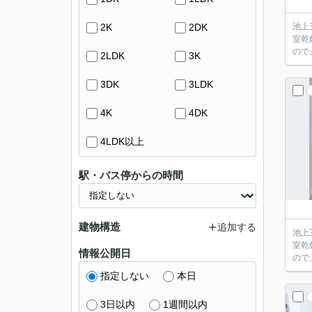
2K
2DK
池上
室乾
ので
2LDK
3K
3DK
3LDK
4K
4DK
4LDK以上
駅・バス停からの時間
建物構造
追加する
池上
室乾
情報公開日
ので
指定しない
本日
3日以内
1週間以内