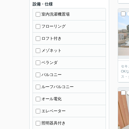
設備・仕様
室内洗濯機置場
フローリング
ロフト付き
メゾネット
ベランダ
セキ
OK
バルコニー
ス・
ルーフバルコニー
オール電化
エレベーター
照明器具付き