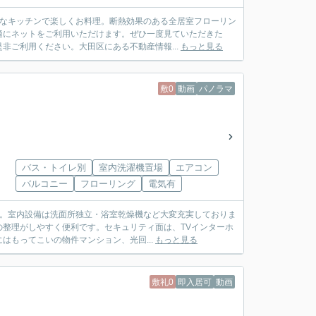
敵なキッチンで楽しくお料理。断熱効果のある全居室フローリン
適にネットをご利用いただけます。ぜひ一度見ていただきた
非ご利用ください。大田区にある不動産情報...
もっと見る
敷0
動画
パノラマ
バス・トイレ別
室内洗濯機置場
エアコン
バルコニー
フローリング
電気有
す。室内設備は洗面所独立・浴室乾燥機など大変充実しておりま
整理がしやすく便利です。セキュリティ面は、TVインターホ
もってこいの物件マンション、光回...
もっと見る
敷礼0
即入居可
動画