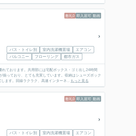
敷礼0
即入居可
動画
バス・トイレ別
室内洗濯機置場
エアコン
バルコニー
フローリング
都市ガス
優れております。共用部には宅配ボックス・ゴミ出し24時間
が揃っており、とても充実しています。収納はシューズボック
ます。回線ラクラク、高速インターネ...
もっと見る
敷礼0
即入居可
動画
バス・トイレ別
室内洗濯機置場
エアコン