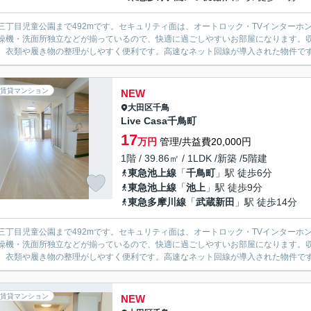
三丁目児童公園まで492mです。セキュリティ面は、オートロック・TVインター
燥機・洗面所独立などが揃っているので、快適に過ごしやすいお部屋になります。
、衣類や履き物の整理がしやすく便利です。高速なネット回線が導入された物件です。
賃貸マンション
NEW
大田区
千鳥
Live Casa千鳥町
17
万円
管理/共益費20,000円
1階 / 39.86㎡ / 1LDK /新築 /5階建
東急池上線
「
千鳥町
」駅 徒歩6分
東急池上線
「
池上
」駅 徒歩9分
東急多摩川線
「
武蔵新田
」駅 徒歩14分
三丁目児童公園まで492mです。セキュリティ面は、オートロック・TVインター
燥機・洗面所独立などが揃っているので、快適に過ごしやすいお部屋になります。
、衣類や履き物の整理がしやすく便利です。高速なネット回線が導入された物件です。
賃貸マンション
NEW