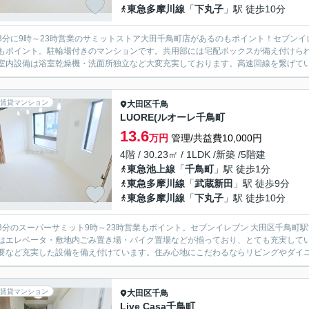
東急多摩川線
「
下丸子
」駅 徒歩10分
3分に9時～23時営業のサミットストア大田千鳥町店があるのもポイント！セブンイ
もポイント。駐輪場付きのマンションです。共用部には宅配ボックスが備え付けら
室内設備は浴室乾燥機・洗面所独立など大変充実しております。高速回線を繋げていま
賃貸マンション
大田区
千鳥
LUORE(ルオーレ千鳥町
13.6
万円
管理/共益費10,000円
4階 / 30.23㎡ / 1LDK /新築 /5階建
東急池上線
「
千鳥町
」駅 徒歩1分
東急多摩川線
「
武蔵新田
」駅 徒歩9分
東急多摩川線
「
下丸子
」駅 徒歩10分
3分のスーパーサミット9時～23時営業もポイント。セブンイレブン 大田区千鳥町
はエレベータ・敷地内ごみ置き場・バイク置場などが揃っており、とても充実して
要など充実した設備を備え付けています。住み心地にこだわるならリビングやダイニング
賃貸マンション
大田区
千鳥
Live Casa千鳥町