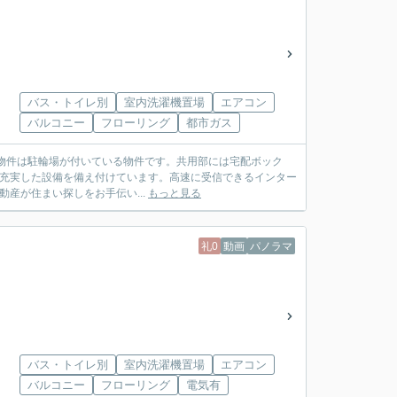
バス・トイレ別
室内洗濯機置場
エアコン
バルコニー
フローリング
都市ガス
の物件は駐輪場が付いている物件です。共用部には宅配ボック
ど充実した設備を備え付けています。高速に受信できるインター
動産が住まい探しをお手伝い...
もっと見る
礼0
動画
パノラマ
バス・トイレ別
室内洗濯機置場
エアコン
バルコニー
フローリング
電気有