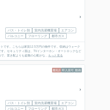
バス・トイレ別
室内洗濯機置場
エアコン
バルコニー
フローリング
都市ガス
トです。こちらは家賃12.5万円の物件です。収納はウォーク
す。セキュリティ面は、TVインターホン・オートロックなど
、置き配よりも盗難の心配がな...
もっと見る
敷礼0
即入居可
動画
バス・トイレ別
室内洗濯機置場
エアコン
バルコニー
フローリング
都市ガス