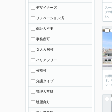
デザイナーズ
スー
グの
い、
リノベーション済
保証人不要
事務所可
２人入居可
バリアフリー
分割可
共用
す。
分譲タイプ
ン・
管理人常駐
眺望良好