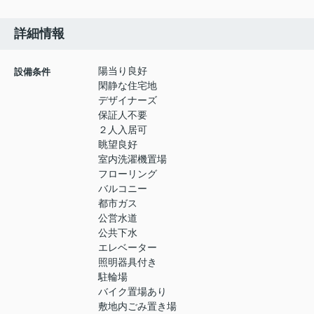
詳細情報
陽当り良好
設備条件
閑静な住宅地
デザイナーズ
保証人不要
２人入居可
眺望良好
室内洗濯機置場
フローリング
バルコニー
都市ガス
公営水道
公共下水
エレベーター
照明器具付き
駐輪場
バイク置場あり
敷地内ごみ置き場