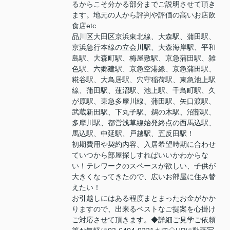
るからこそ分かる部分までご説明させて頂き
ます。地元の人から評判や評価の高いお店飲
食店etc
品川区大田区京浜東北線、大森駅、蒲田駅、
京浜急行本線の立会川駅、大森海岸駅、平和
島駅、大森町駅、梅屋敷駅、京急蒲田駅、雑
色駅、六郷建駅、京急空港線、京急蒲田駅、
糀谷駅、大鳥居駅、穴守稲荷駅、東急池上駅
線、蒲田駅、蓮沼駅、池上駅、千鳥町駅、久
が原駅、東急多摩川線、蒲田駅、矢口渡駅、
武蔵新田駅、下丸子駅、鵜の木駅、沼部駅、
多摩川駅、都営浅草線始発終点の西馬込駅、
馬込駅、中延駅、戸越駅、五反田駅！
初期費用や契約内容、入居希望時期に合わせ
ていつから部屋探しすればいいかわからな
い！テレワークのスペースが欲しい、子供が
大きくなってきたので、広いお部屋に住み替
えたい！
お引越しにはある程度まとまったお金がかか
りますので、出来るベストなご提案を心掛け
ご対応させて頂きます。◆詳細ご見学ご依頼