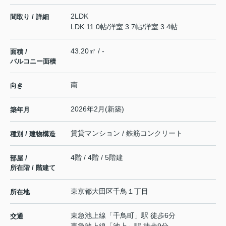
2LDK
間取り / 詳細
LDK 11.0帖
/
洋室 3.7帖
/
洋室 3.4帖
43.20㎡ / -
面積 /
バルコニー面積
南
向き
2026年2月(新築)
築年月
賃貸マンション / 鉄筋コンクリート
種別 / 建物構造
4階 / 4階 / 5階建
部屋 /
所在階 / 階建て
東京都
大田区
千鳥
１丁目
所在地
東急池上線
「
千鳥町
」駅 徒歩6分
交通
東急池上線
「
池上
」駅 徒歩9分