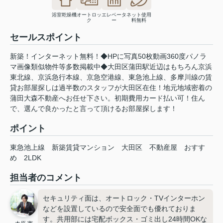
浴室乾燥機
オートロッ
エレベータ
ネット使用
ク
ー
料無料
セールスポイント
新築！インターネット無料！◆HPに写真50枚動画360度パノラ
マ画像類似物件等多数掲載中◆大田区蒲田駅近辺はもちろん京浜
東北線、京浜急行本線、京急空港線、東急池上線、多摩川線の賃
貸お部屋探しは過半数のスタッフが大田区在住！地元地域密着の
蒲田大森不動産へお任せ下さい。初期費用カード払い可！住ん
で、選んで良かったと言って頂けるお部屋探します！
ポイント
東急池上線
新築賃貸マンション
大田区
不動産屋
おすす
め
2LDK
担当者のコメント
セキュリティ面は、オートロック・TVインターホン
などを設置しているので安全面でも優れておりま
す。共用部には宅配ボックス・ゴミ出し24時間OKな