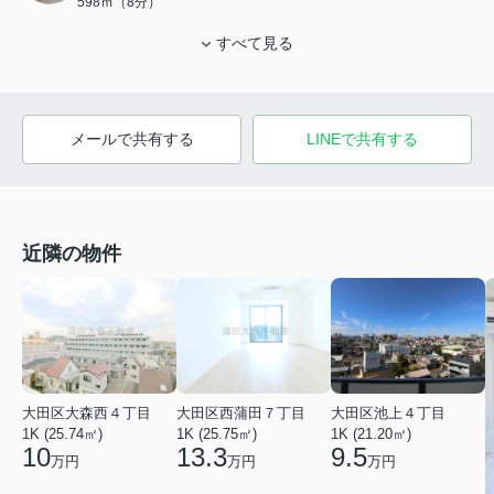
598ｍ（8分）
すべて見る
メールで共有する
LINEで共有する
近隣の物件
大田区大森西４丁目
大田区西蒲田７丁目
大田区池上４丁目
1K (25.74㎡)
1K (25.75㎡)
1K (21.20㎡)
10
13.3
9.5
万円
万円
万円