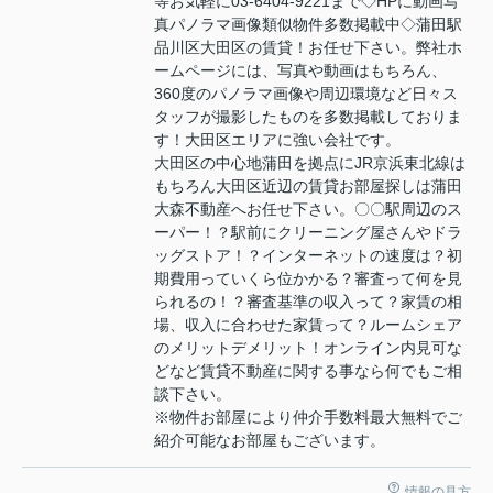
等お気軽に03-6404-9221まで◇HPに動画写
真パノラマ画像類似物件多数掲載中◇蒲田駅
品川区大田区の賃貸！お任せ下さい。弊社ホ
ームページには、写真や動画はもちろん、
360度のパノラマ画像や周辺環境など日々ス
タッフが撮影したものを多数掲載しておりま
す！大田区エリアに強い会社です。
大田区の中心地蒲田を拠点にJR京浜東北線は
もちろん大田区近辺の賃貸お部屋探しは蒲田
大森不動産へお任せ下さい。〇〇駅周辺のス
ーパー！？駅前にクリーニング屋さんやドラ
ッグストア！？インターネットの速度は？初
期費用っていくら位かかる？審査って何を見
られるの！？審査基準の収入って？家賃の相
場、収入に合わせた家賃って？ルームシェア
のメリットデメリット！オンライン内見可な
どなど賃貸不動産に関する事なら何でもご相
談下さい。
※物件お部屋により仲介手数料最大無料でご
紹介可能なお部屋もございます。
情報の見方