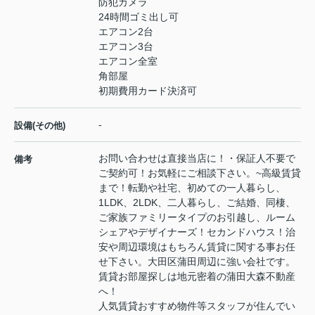
防犯カメラ
24時間ゴミ出し可
エアコン2台
エアコン3台
エアコン全室
角部屋
初期費用カード決済可
-
設備(その他)
お問い合わせは直接当店に！・保証人不要で
備考
ご契約可！お気軽にご相談下さい。~高級賃貸
まで！転勤や社宅、初めての一人暮らし、
1LDK、2LDK、二人暮らし、ご結婚、同棲、
ご家族ファミリータイプのお引越し、ルーム
シェアやデザイナーズ！セカンドハウス！治
安や周辺環境はもちろん賃貸に関する事お任
せ下さい。大田区蒲田周辺に強い会社です。
賃貸お部屋探しは地元密着の蒲田大森不動産
へ！
人気賃貸おすすめ物件等スタッフが住んでい