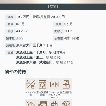
【展望】
19.7万円 管理/共益費 20,000円
賃料
0ヶ月
0ヶ月
敷金
礼金
43.20㎡
2LDK
面積
間取り
新築
4階/5階建
築年数
所在階
東京都
大田区
千鳥
１丁目
所在地
東急池上線
「
千鳥町
」駅 徒歩6分
交通
東急池上線
「
池上
」駅 徒歩9分
東急多摩川線
「
武蔵新田
」駅 徒歩14分
物件の特徴
バストイレ
室内洗濯機
TVモニタ
独立洗面台
別
置場
付きインタ
ーホン