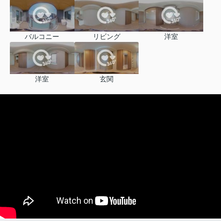
バルコニー
リビング
洋室
洋室
玄関