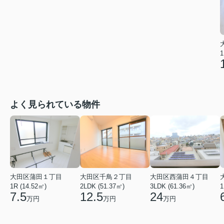
1
よく見られている物件
大田区蒲田１丁目
大田区千鳥２丁目
大田区西蒲田４丁目
1R (14.52㎡)
2LDK (51.37㎡)
3LDK (61.36㎡)
1
7.5
12.5
24
万円
万円
万円