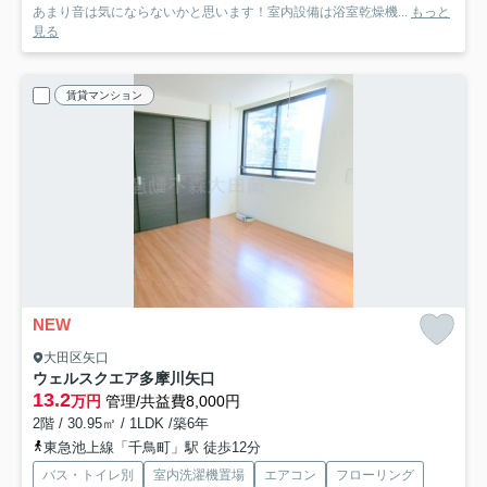
あまり音は気にならないかと思います！室内設備は浴室乾燥機...
もっと
見る
賃貸マンション
NEW
大田区矢口
ウェルスクエア多摩川矢口
13.2
万円
管理/共益費8,000円
2階 / 30.95㎡ / 1LDK /築6年
東急池上線「千鳥町」駅 徒歩12分
バス・トイレ別
室内洗濯機置場
エアコン
フローリング