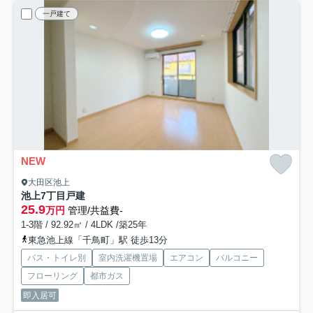
一戸建て
NEW
大田区池上
池上7丁目戸建
25.9
万円
管理/共益費-
1-3階 / 92.92㎡ / 4LDK /築25年
東急池上線「千鳥町」駅 徒歩13分
バス・トイレ別
室内洗濯機置場
エアコン
バルコニー
フローリング
都市ガス
即入居可