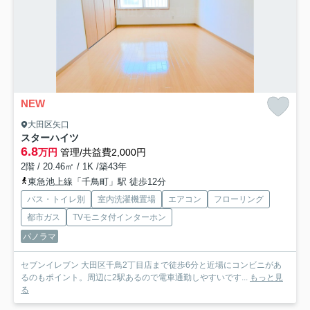
NEW
大田区矢口
スターハイツ
6.8
万円
管理/共益費2,000円
2階 / 20.46㎡ / 1K /築43年
東急池上線「千鳥町」駅 徒歩12分
バス・トイレ別
室内洗濯機置場
エアコン
フローリング
都市ガス
TVモニタ付インターホン
パノラマ
セブンイレブン 大田区千鳥2丁目店まで徒歩6分と近場にコンビニがあ
るのもポイント。周辺に2駅あるので電車通勤しやすいです...
もっと見
る