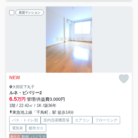
賃貸マンション
NEW
大田区下丸子
ルネ・ビバリー2
6.5
万円
管理/共益費3,000円
1階 / 22.42㎡ / 1K /築36年
東急池上線「千鳥町」駅 徒歩14分
バス・トイレ別
室内洗濯機置場
エアコン
フローリング
電気有
都市ガス
敷礼0
動画
パノラマ