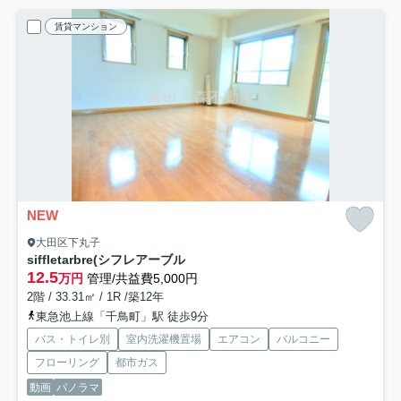
賃貸マンション
NEW
大田区下丸子
siffletarbre(シフレアーブル
12.5
万円
管理/共益費5,000円
2階 / 33.31㎡ / 1R /築12年
東急池上線「千鳥町」駅 徒歩9分
バス・トイレ別
室内洗濯機置場
エアコン
バルコニー
フローリング
都市ガス
動画
パノラマ