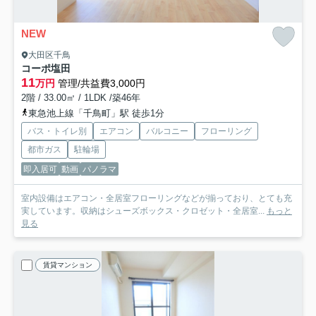
NEW
大田区千鳥
コーポ塩田
11
万円
管理/共益費3,000円
2階 / 33.00㎡ / 1LDK /築46年
東急池上線「千鳥町」駅 徒歩1分
バス・トイレ別
エアコン
バルコニー
フローリング
都市ガス
駐輪場
即入居可
動画
パノラマ
室内設備はエアコン・全居室フローリングなどが揃っており、とても充
実しています。収納はシューズボックス・クロゼット・全居室...
もっと
見る
賃貸マンション