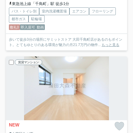
東急池上線「千鳥町」駅 徒歩1分
バス・トイレ別
室内洗濯機置場
エアコン
フローリング
都市ガス
駐輪場
敷礼0
即入居可
動画
歩いて徒歩3分の場所にサミットストア 大田千鳥町店があるのもポイン
ト。とてもゆとりのある環境が魅力の月21.7万円の物件...
もっと見る
賃貸マンション
NEW