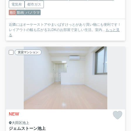
電気有
都市ガス
敷0
動画
パノラマ
近隣にはオーケーストアやまいばすけっとがあり買い物にも便利です！
レイアウトの幅も広がる1LDKのお部屋で楽しい生活。室内...
もっと見
る
賃貸マンション
NEW
大田区池上
ジェムストーン池上