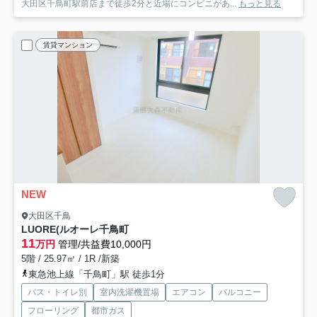
大田区千鳥町駅前店まで徒歩2分と近場にコンビニがあ...
もっと見る
賃貸マンション
NEW
大田区千鳥
LUORE(ルオーレ千鳥町
11
万円
管理/共益費10,000円
5階 / 25.97㎡ / 1R /新築
東急池上線「千鳥町」駅 徒歩1分
バス・トイレ別
室内洗濯機置場
エアコン
バルコニー
フローリング
都市ガス