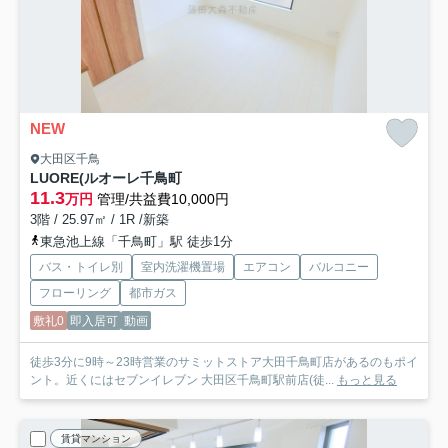
NEW
大田区千鳥
LUORE(ルオーレ千鳥町
11.3
万円
管理/共益費10,000円
3階 / 25.97㎡ / 1R /新築
東急池上線「千鳥町」駅 徒歩1分
バス・トイレ別
室内洗濯機置場
エアコン
バルコニー
フローリング
都市ガス
敷礼0
即入居可
動画
徒歩3分に9時～23時営業のサミットストア大田千鳥町店があるのもポイ
ント。近くにはセブンイレブン 大田区千鳥町駅前店(徒...
もっと見る
賃貸マンション