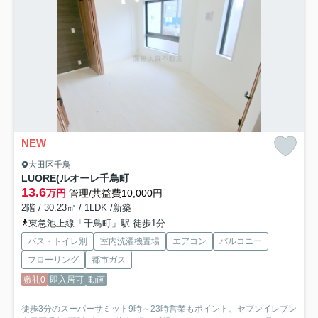
NEW
大田区千鳥
LUORE(ルオーレ千鳥町
13.6
万円
管理/共益費10,000円
2階 / 30.23㎡ / 1LDK /新築
東急池上線「千鳥町」駅 徒歩1分
バス・トイレ別
室内洗濯機置場
エアコン
バルコニー
フローリング
都市ガス
敷礼0
即入居可
動画
徒歩3分のスーパーサミット9時～23時営業もポイント。セブンイレブン