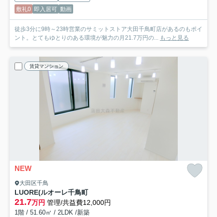
敷礼0
即入居可
動画
徒歩3分に9時～23時営業のサミットストア大田千鳥町店があるのもポイ
ント。とてもゆとりのある環境が魅力の月21.7万円の...
もっと見る
賃貸マンション
NEW
大田区千鳥
LUORE(ルオーレ千鳥町
21.7
万円
管理/共益費12,000円
1階 / 51.60㎡ / 2LDK /新築