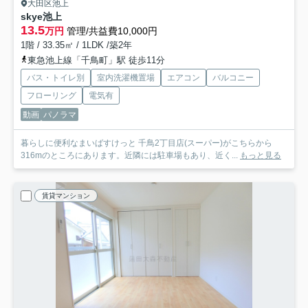
大田区池上
skye池上
13.5
万円
管理/共益費10,000円
1階 / 33.35㎡ / 1LDK /築2年
東急池上線「千鳥町」駅 徒歩11分
バス・トイレ別
室内洗濯機置場
エアコン
バルコニー
フローリング
電気有
動画
パノラマ
暮らしに便利なまいばすけっと 千鳥2丁目店(スーパー)がこちらから
316mのところにあります。近隣には駐車場もあり、近く...
もっと見る
賃貸マンション