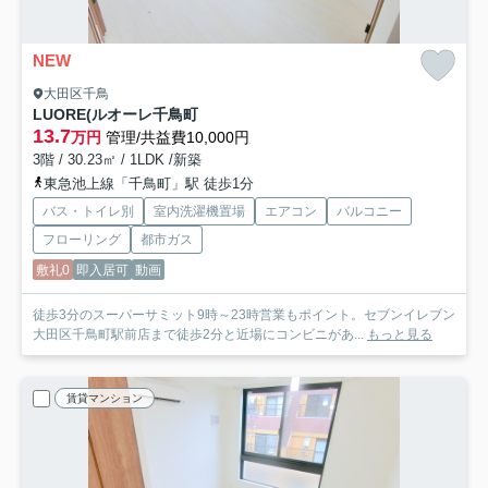
NEW
大田区千鳥
LUORE(ルオーレ千鳥町
13.7
万円
管理/共益費10,000円
3階 / 30.23㎡ / 1LDK /新築
東急池上線「千鳥町」駅 徒歩1分
バス・トイレ別
室内洗濯機置場
エアコン
バルコニー
フローリング
都市ガス
敷礼0
即入居可
動画
徒歩3分のスーパーサミット9時～23時営業もポイント。セブンイレブン
大田区千鳥町駅前店まで徒歩2分と近場にコンビニがあ...
もっと見る
賃貸マンション