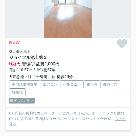
NEW
大田区池上
ジョイフル池上第２
6
万円
管理/共益費2,000円
2階 / 16.57㎡ / 1K /築37年
東急池上線「千鳥町」駅 徒歩19分
室内洗濯機置場
エアコン
バルコニー
電気有
都市ガス
駐輪場
動画
パノラマ
6万円台の賃料でエレベーターはございませんが、オートロックと敷地
内ゴミ捨て場！収納はシューズボックス・クロゼット・全居室...
もっと
見る