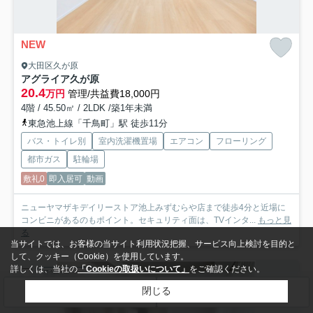
NEW
大田区久が原
アグライア久が原
20.4
万円
管理/共益費18,000円
4階 / 45.50㎡ / 2LDK /築1年未満
東急池上線「千鳥町」駅 徒歩11分
バス・トイレ別
室内洗濯機置場
エアコン
フローリング
都市ガス
駐輪場
敷礼0
即入居可
動画
ニューヤマザキデイリーストア池上みずむらや店まで徒歩4分と近場に
コンビニがあるのもポイント。セキュリティ面は、TVインタ...
もっと見
る
当サイトでは、お客様の当サイト利用状況把握、サービス向上検討を目的と
して、クッキー（Cookie）を使用しています。
詳しくは、当社の
「Cookieの取扱いについて」
をご確認ください。
賃貸マンション
閉じる
検索条件を変更
まとめてお問い合わせ