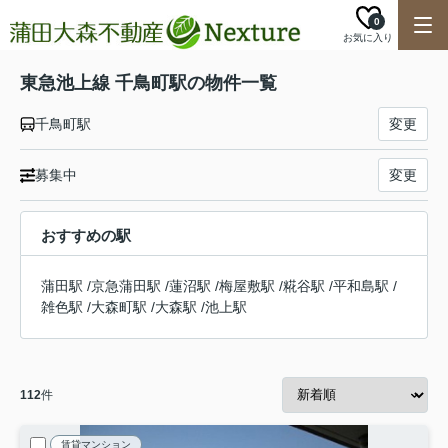
0
お気に入り
東急池上線 千鳥町駅の物件一覧
千鳥町駅
変更
募集中
変更
おすすめの駅
蒲田駅
/
京急蒲田駅
/
蓮沼駅
/
梅屋敷駅
/
糀谷駅
/
平和島駅
/
雑色駅
/
大森町駅
/
大森駅
/
池上駅
112
件
賃貸マンション