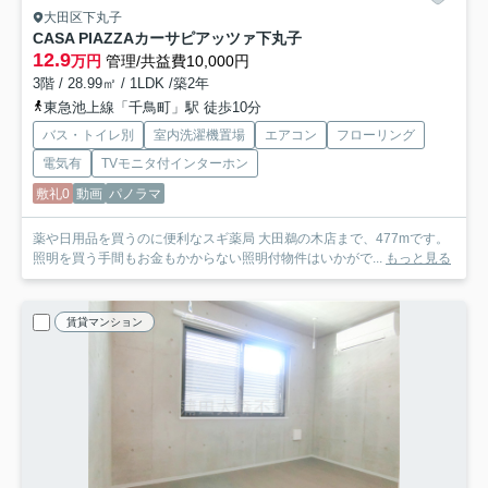
大田区下丸子
CASA PIAZZAカーサピアッツァ下丸子
12.9
万円
管理/共益費10,000円
3階 / 28.99㎡ / 1LDK /築2年
東急池上線「千鳥町」駅 徒歩10分
バス・トイレ別
室内洗濯機置場
エアコン
フローリング
電気有
TVモニタ付インターホン
敷礼0
動画
パノラマ
薬や日用品を買うのに便利なスギ薬局 大田鵜の木店まで、477mです。
照明を買う手間もお金もかからない照明付物件はいかがで...
もっと見る
賃貸マンション