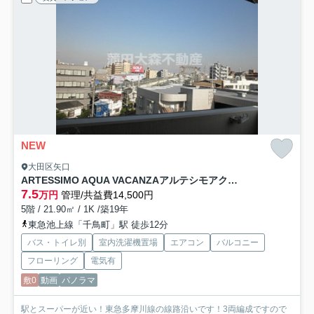
NEW
大田区矢口
ARTESSIMO AQUA VACANZAアルテシモアクアヴァカンザ
7.5
万円
管理/共益費14,500円
5階 / 21.90㎡ / 1K /築19年
東急池上線「千鳥町」駅 徒歩12分
バス・トイレ別
室内洗濯機置場
エアコン
バルコニー
フローリング
電気有
敷0
動画
パノラマ
駅とスーパーが近い！東急多摩川線の線路沿いです！3両編成ですので