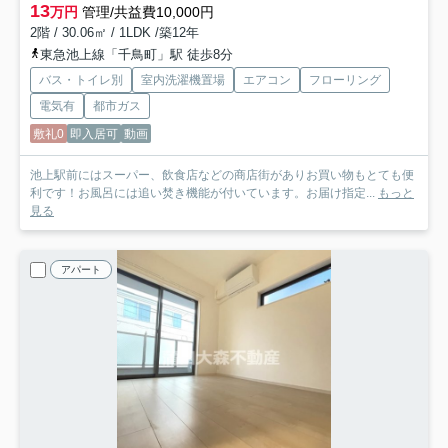
13
万円
管理/共益費10,000円
2階 / 30.06㎡ / 1LDK /築12年
東急池上線「千鳥町」駅 徒歩8分
バス・トイレ別
室内洗濯機置場
エアコン
フローリング
電気有
都市ガス
敷礼0
即入居可
動画
池上駅前にはスーパー、飲食店などの商店街がありお買い物もとても便
利です！お風呂には追い焚き機能が付いています。お届け指定...
もっと
見る
アパート