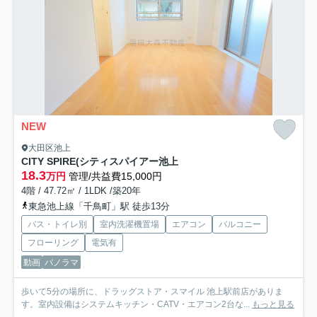
NEW
大田区池上
CITY SPIRE(シティスパイアー池上
18.3
万円
管理/共益費15,000円
4階 / 47.72㎡ / 1LDK /築20年
東急池上線「千鳥町」駅 徒歩13分
バス・トイレ別
室内洗濯機置場
エアコン
バルコニー
フローリング
電気有
動画
パノラマ
歩いて5分の場所に、ドラッグストア・スマイル 池上駅前店がありま
す。室内設備はシステムキッチン・CATV・エアコン2台な...
もっと見る