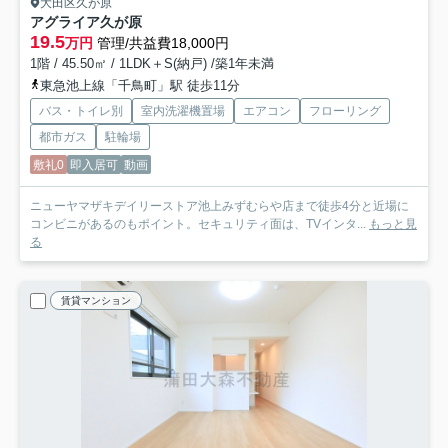
大田区久が原
アグライア久が原
19.5
万円
管理/共益費18,000円
1階 / 45.50㎡ / 1LDK＋S(納戸) /築1年未満
東急池上線「千鳥町」駅 徒歩11分
バス・トイレ別
室内洗濯機置場
エアコン
フローリング
都市ガス
駐輪場
敷礼0
即入居可
動画
ニューヤマザキデイリーストア池上みずむらや店まで徒歩4分と近場に
コンビニがあるのもポイント。セキュリティ面は、TVインタ...
もっと見
る
賃貸マンション