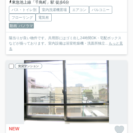
東急池上線「千鳥町」駅 徒歩6分
バス・トイレ別
室内洗濯機置場
エアコン
バルコニー
フローリング
電気有
動画
パノラマ
陽当りが良い物件です。共用部にはゴミ出し24時間OK・宅配ボックス
などが揃っております。室内設備は浴室乾燥機・洗面所独立...
もっと見
る
賃貸マンション
NEW