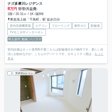
ナズ多摩川レジデンス
8
万円
管理/共益費-
1階 / 20.31㎡ / 1K /築8年
東急池上線「千鳥町」駅 徒歩21分
室内洗濯機置場
エアコン
フローリング
都市ガス
駐輪場
TVモニタ付インターホン
即入居可
動画
パノラマ
室内設備はネット使用料不要こちらは駐輪場付きの物件です。新しい生
活にお勧めなのが、こちらのアパートです。セキュリティ面は...
もっと
見る
賃貸マンション