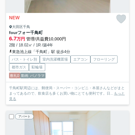
NEW
大田区千鳥
fourフォー千鳥町
6.7
万円
管理/共益費10,000円
2階 / 18.02㎡ / 1R /築4年
東急池上線「千鳥町」駅 徒歩4分
バス・トイレ別
室内洗濯機置場
エアコン
フローリング
都市ガス
駐輪場
敷礼0
動画
パノラマ
千鳥町駅周辺には、郵便局・スーパー・コンビニ・本屋さんなどがまと
まってあるので、飲食店も多くお買い物にとても便利です。日...
もっと
見る
アパート