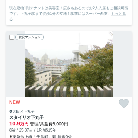
現在建物1階テナントは美容室！広さもあるのでお2人入居もご相談可能
です。下丸子駅まで徒歩1分の立地！駅前にはスーパー西友...
もっと見
る
賃貸マンション
NEW
大田区下丸子
スタイリオ下丸子
10.9
万円
管理/共益費8,000円
8階 / 25.37㎡ / 1R /築15年
東急池上線「千鳥町」駅 徒歩9分