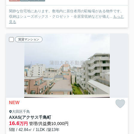
閑静な住宅地にあります。敷地内に居住者用の駐輪場がある物件です。
収納はシューズボックス・クロゼット・全居室収納などが備え...
もっと
見る
賃貸マンション
NEW
大田区千鳥
AXAS(アクサス千鳥町
16.6
万円
管理/共益費10,000円
5階 / 42.84㎡ / 1LDK /築13年