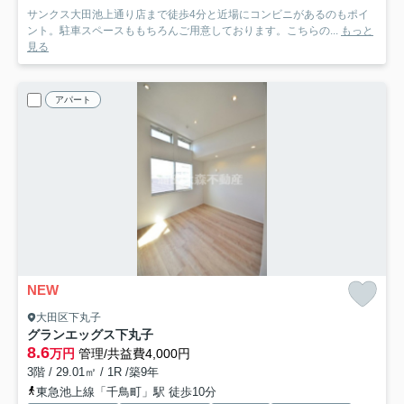
サンクス大田池上通り店まで徒歩4分と近場にコンビニがあるのもポイ
ント。駐車スペースももちろんご用意しております。こちらの...
もっと
見る
アパート
NEW
大田区下丸子
グランエッグス下丸子
8.6
万円
管理/共益費4,000円
3階 / 29.01㎡ / 1R /築9年
東急池上線「千鳥町」駅 徒歩10分