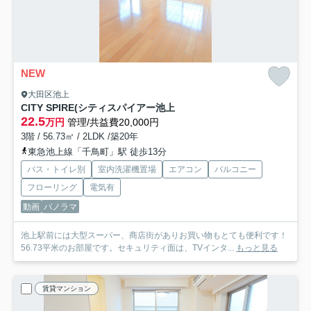
NEW
大田区池上
CITY SPIRE(シティスパイアー池上
22.5
万円
管理/共益費20,000円
3階 / 56.73㎡ / 2LDK /築20年
東急池上線「千鳥町」駅 徒歩13分
バス・トイレ別
室内洗濯機置場
エアコン
バルコニー
フローリング
電気有
動画
パノラマ
池上駅前には大型スーパー、商店街がありお買い物もとても便利です！
56.73平米のお部屋です。セキュリティ面は、TVインタ...
もっと見る
賃貸マンション