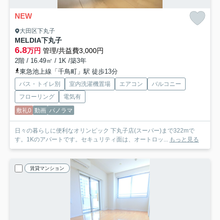
NEW
大田区下丸子
MELDIA下丸子
6.8
万円
管理/共益費3,000円
2階 / 16.49㎡ / 1K /築3年
東急池上線「千鳥町」駅 徒歩13分
バス・トイレ別
室内洗濯機置場
エアコン
バルコニー
フローリング
電気有
敷礼0
動画
パノラマ
日々の暮らしに便利なオリンピック 下丸子店(スーパー)まで322mで
す。1Kのアパートです。セキュリティ面は、オートロッ...
もっと見る
賃貸マンション