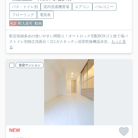
バス・トイレ別
室内洗濯機置場
エアコン
バルコニー
フローリング
電気有
礼0
即入居可
動画
駅近収納多めの使いやすい間取り！オートロック宅配BOXゴミ捨て場バ
ストイレ別独立洗面台！2口ガスキッチン浴室乾燥機温水洗...
もっと見
る
賃貸マンション
NEW