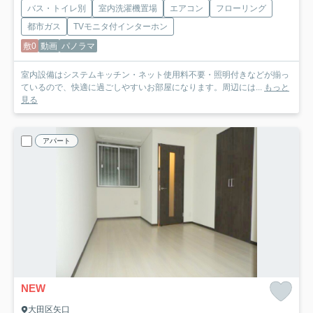
バス・トイレ別
室内洗濯機置場
エアコン
フローリング
都市ガス
TVモニタ付インターホン
敷0
動画
パノラマ
室内設備はシステムキッチン・ネット使用料不要・照明付きなどが揃っ
ているので、快適に過ごしやすいお部屋になります。周辺には...
もっと
見る
アパート
NEW
大田区矢口