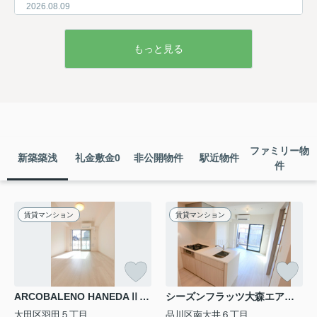
2026.08.09
治安がいいとは言われない蒲田駅は不安？人気の理由と
安全に暮ら...
もっと見る
治安がいいとは言われないことも多い蒲田駅周辺です
が、実際に暮らしてみると印象が大きく変わることがあ
ります。繁華街や飲食店が多いことで、にぎやかなイメ
ージばかりが先行しがちですが、その一方でアクセス性
や...
2026.08.08
ファミリー物
大田区に住むメリットデメリットは？引っ越し前に知り
新築築浅
礼金敷金0
非公開物件
駅近物件
件
たい暮らし...
大田区への引っ越しや住み替えを検討しているものの、
実際の暮らしや住み心地がイメージしきれず、不安を感
じていませんか。仕事や子育て、将来設計を考えると、
賃貸マンション
賃貸マンション
エリア選びは慎重に進めたいところです。このページ
で...
2026.08.07
大田区の魅力的なポイント3選！暮らしと住環境の良さ
ARCOBALENO HANEDAⅡアルコバレーノハネダツー
シーズンフラッツ大森エアリー
を解説
大田区羽田５丁目
大田区での暮らしに興味はあるものの、実際の住み心地
品川区南大井６丁目