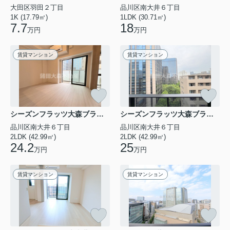
大田区羽田２丁目
品川区南大井６丁目
2026.08.03
1K (17.79㎡)
1LDK (30.71㎡)
7.7
18
新空港線の蒲田新駅は切り欠きホームに？留置施設整備
万円
万円
で大田区の...
新空港線の整備が本格的に進められている中で、蒲田エ
賃貸マンション
賃貸マンション
リアを取り巻く交通環境は大きな転換期を迎えつつあり
ます。新たに設けられる蒲田新駅では切り欠きホームと
いう特徴的な構造が採用され、さらに蒲田駅には新空
港...
2026.08.02
シーズンフラッツ大森ブライト
シーズンフラッツ大森ブライト
2026年8月9日は大蒲田祭開催！大田区のお住まいなら
品川区南大井６丁目
品川区南大井６丁目
家族で...
2LDK (42.99㎡)
2LDK (42.99㎡)
2026年8月9日に開催される大蒲田祭は、毎年多くの家
24.2
25
万円
万円
族連れでにぎわう一大イベントです。華やかな山車や神
輿、わくわくする出店が並ぶ様子は、暮らしの舞台とし
ての大田区や蒲田エリアの魅力を、五感で実感でき...
賃貸マンション
賃貸マンション
2026.08.01
大田区1人暮らしの家賃相場はどれくらい？みんなの家
賃5万円か...
大田区で一人暮らしを始めたいと考えている方、家賃の