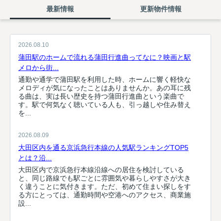
最新情報
更新物件情報
2026.08.10
蒲田駅のホームで流れる蒲田行進曲ってなに？映画と駅
メロから街...
通勤や通学で蒲田駅を利用した時、ホームに響く軽快な
メロディが気になったことはありませんか。あの耳に残
る曲は、実は長い歴史を持つ蒲田行進曲という楽曲で
す。駅で何気なく聴いている人も、引っ越しや住み替え
を...
2026.08.09
大田区内を通る京浜急行本線の人気駅ランキングTOP5
とは？沿...
大田区内で京浜急行本線沿線への居住を検討している
と、同じ路線でも駅ごとに雰囲気や暮らしやすさが大き
く違うことに気付きます。ただ、初めて住まい探しをす
る方にとっては、通勤時間や空港へのアクセス、商業施
設...