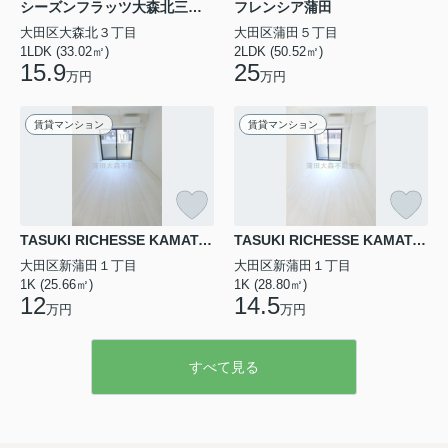
シーズンフラッツ大森北三丁目
フレンシア蒲田
相場や理想のお部屋を見つけるためにどれほどの予算が
大田区大森北３丁目
必要か気になりませんか。豊かな生活を送るためには、
大田区蒲田５丁目
無理のない家賃設定や、ご自身の理想と現実に合う...
1LDK (33.02㎡)
2LDK (50.52㎡)
15.9
25
万円
万円
賃貸マンション
賃貸マンション
TASUKI RICHESSE KAMATAタスキリシェスシンカマタ
TASUKI RICHESSE KAMATAタスキリシェスシンカマタ
大田区新蒲田１丁目
大田区新蒲田１丁目
1K (25.66㎡)
1K (28.80㎡)
12
14.5
万円
万円
すべて見る