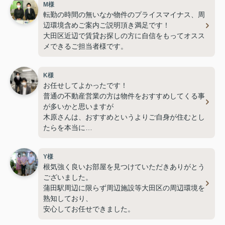
M様
転勤の時間の無いなか物件のプライスマイナス、周
辺環境含めご案内ご説明頂き満足です！
大田区近辺で賃貸お探しの方に自信をもってオスス
メできるご担当者様です。
K様
お任せしてよかったです！
普通の不動産営業の方は物件をおすすめしてくる事
が多いかと思いますが
木原さんは、おすすめというよりご自身が住むとし
たらを本当に
一緒になって考えていただける方です。
物件の悪いところや住んでからの更新費用、退去す
Y様
る際の部分までを含め
根気強く良いお部屋を見つけていただきありがとう
ご説明ご案内いただき納得して契約させていただき
ございました。
ました。
蒲田駅周辺に限らず周辺施設等大田区の周辺環境を
蒲田駅周辺、大田区近辺の部屋探しをする知人がお
熟知しており、
りましたら是非自信をもって
安心してお任せできました。
ご紹介させていただきます。