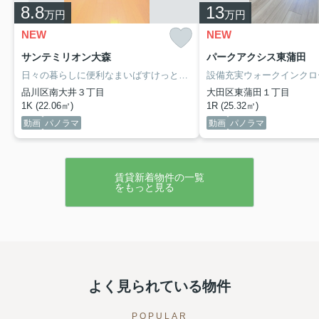
8.8
13
万円
万円
NEW
NEW
サンテミリオン大森
パークアクシス東蒲田
日々の暮らしに便利なまいばすけっと大森北二丁目店(スーパー)まで434mです。室内設備はシステムキッチン・エアコン全室など豊富に揃っており、過ごしやすいお部屋になっております。セキュリティ面は、オートロック・TVインターホンなど充実しているので、防犯対策もばっちりです。インターネットをご利用いただける物件です。こだわりポイント満載のサンテミリオン大森。
品川区南大井３丁目
大田区東蒲田１丁目
1K (22.06㎡)
1R (25.32㎡)
動画
パノラマ
動画
パノラマ
賃貸新着物件の一覧
をもっと見る
よく見られている物件
POPULAR