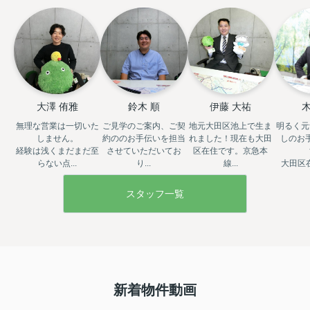
大澤 侑雅
鈴木 順
伊藤 大祐
木
無理な営業は一切いた
ご見学のご案内、ご契
地元大田区池上で生ま
明るく元
しません。

約ののお手伝いを担当
れました！現在も大田
しのお
経験は浅くまだまだ至
させていただいてお
区在住です。京急本
らない点...
り...
線...
大田区在
スタッフ一覧
新着物件動画