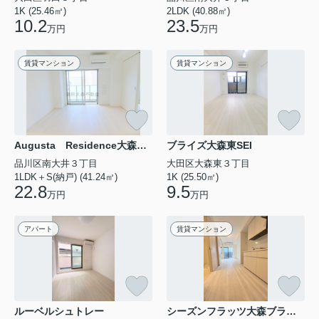
や魅力がまだイメージしきれていない人も多いのではな
1K (25.46㎡)
2LDK (40.88㎡)
10.2
いでしょうか。そこで本記事では、大田区の魅力的なポ
23.5
万円
万円
イントを暮らし・交通・自然環境の3つの視点からわ
か...
賃貸マンション
賃貸マンション
2026.08.06
京浜東北線の人気駅ランキングを解説！蒲田駅は何位か
暮らしやす...
京浜東北線沿線での暮らしや住み替えを考え始めると、
この路線のどの駅を選ぶべきか迷う人は多いのではない
Augusta Residence大森（オーガスタレジデンス）
ブライズ大森東SEI
でしょうか。通勤や通学のしやすさはもちろん、買い物
品川区南大井３丁目
大田区大森東３丁目
環境や街の雰囲気、将来のライフプランとの相性まで
含...
1LDK＋S(納戸) (41.24㎡)
1K (25.50㎡)
22.8
9.5
万円
万円
2026.08.04
京浜東北線の人気駅ランキングは？大森駅は何位かデー
アパート
賃貸マンション
タで比較検...
京浜東北線沿線で住む街を検討するとき、大森駅がラン
キングの中でどのあたりに位置するのかは、多くの人に
とって気になるポイントではないでしょうか。通勤や通
学の利便性だけでなく、買い物環境や公園などの暮ら
し...
ルーベルシュトレー
シーズンフラッツ大森ブライト