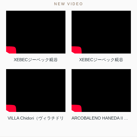
NEW VIDEO
XEBECジーベック糀谷
XEBECジーベック糀谷
VILLA Chidori（ヴィラチドリ
ARCOBALENO HANEDAⅡアルコバレーノハネダツー