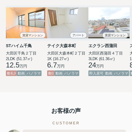
賃貸マンション
アパート
賃貸マンション
STハイム千鳥
テイク大森本町
エクラン西蒲田
大田区千鳥２丁目
大田区大森本町２丁目
大田区西蒲田４丁目
2LDK (51.37㎡)
1K (16.27㎡)
3LDK (61.36㎡)
1
12.5
6.7
24
万円
万円
万円
敷礼0
動画
パノラマ
敷0
動画
パノラマ
即入居可
動画
パノラマ
お客様の声
CUSTOMER