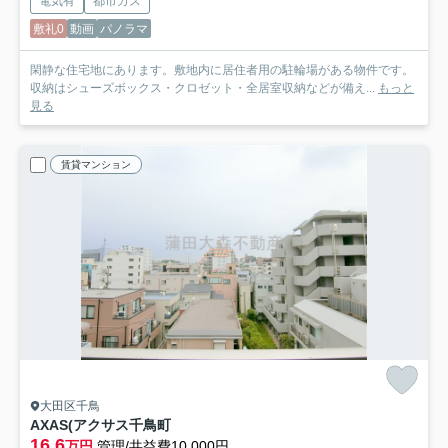
電気有
都市ガス
敷礼0
動画
パノラマ
閑静な住宅地にあります。敷地内に居住者用の駐輪場がある物件です。
収納はシューズボックス・クロゼット・全居室収納などが備え...
もっと
見る
賃貸マンション
大田区千鳥
AXAS(アクサス千鳥町
16.6
万円
管理/共益費10,000円