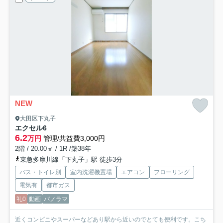
NEW
大田区下丸子
エクセル6
6.2
万円
管理/共益費3,000円
2階 / 20.00㎡ / 1R /築38年
東急多摩川線「下丸子」駅 徒歩3分
バス・トイレ別
室内洗濯機置場
エアコン
フローリング
電気有
都市ガス
礼0
動画
パノラマ
近くコンビニやスーパーなどあり駅から近いのでとても便利です。こち