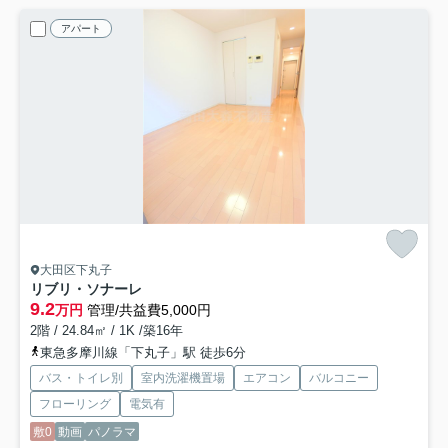
アパート
大田区下丸子
リブリ・ソナーレ
9.2
万円
管理/共益費5,000円
2階 / 24.84㎡ / 1K /築16年
東急多摩川線「下丸子」駅 徒歩6分
バス・トイレ別
室内洗濯機置場
エアコン
バルコニー
フローリング
電気有
敷0
動画
パノラマ