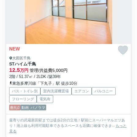
NEW
大田区千鳥
STハイム千鳥
12.5
万円
管理/共益費5,000円
2階 / 51.37㎡ / 2LDK /築39年
東急多摩川線「下丸子」駅 徒歩10分
バス・トイレ別
室内洗濯機置場
エアコン
バルコニー
フローリング
電気有
敷礼0
動画
パノラマ
最寄りの武蔵新田駅までは徒歩2分の立地！駅前にスーパーマルエツあ
り！池上線も利用可能駐車できるスペースも近隣に確保できま...
もっと
見る