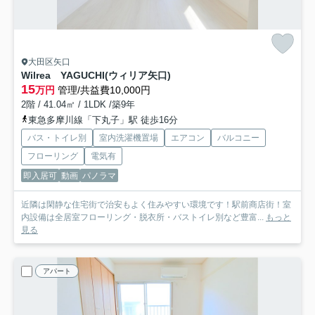
大田区矢口
Wilrea YAGUCHI(ウィリア矢口)
15
万円
管理/共益費10,000円
2階 / 41.04㎡ / 1LDK /築9年
東急多摩川線「下丸子」駅 徒歩16分
バス・トイレ別
室内洗濯機置場
エアコン
バルコニー
フローリング
電気有
即入居可
動画
パノラマ
近隣は閑静な住宅街で治安もよく住みやすい環境です！駅前商店街！室
内設備は全居室フローリング・脱衣所・バストイレ別など豊富...
もっと
見る
アパート