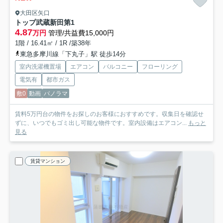
大田区矢口
トップ武蔵新田第1
4.87
万円
管理/共益費15,000円
1階 / 16.41㎡ / 1R /築38年
東急多摩川線「下丸子」駅 徒歩14分
室内洗濯機置場
エアコン
バルコニー
フローリング
電気有
都市ガス
敷0
動画
パノラマ
賃料5万円台の物件をお探しのお客様におすすめです。収集日を確認せ
ずに、いつでもゴミ出し可能な物件です。室内設備はエアコン...
もっと
見る
賃貸マンション