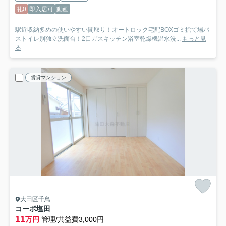
礼0
即入居可
動画
駅近収納多めの使いやすい間取り！オートロック宅配BOXゴミ捨て場バ
ストイレ別独立洗面台！2口ガスキッチン浴室乾燥機温水洗...
もっと見
る
賃貸マンション
大田区千鳥
コーポ塩田
11
万円
管理/共益費3,000円