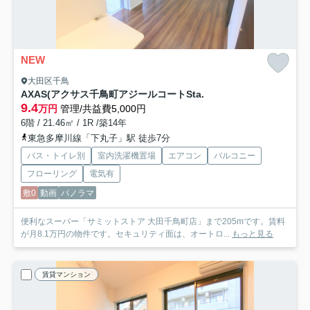
NEW
大田区千鳥
AXAS(アクサス千鳥町アジールコートSta.
9.4
万円
管理/共益費5,000円
6階 / 21.46㎡ / 1R /築14年
東急多摩川線「下丸子」駅 徒歩7分
バス・トイレ別
室内洗濯機置場
エアコン
バルコニー
フローリング
電気有
敷0
動画
パノラマ
便利なスーパー「サミットストア 大田千鳥町店」まで205mです。賃料
が月8.1万円の物件です。セキュリティ面は、オートロ...
もっと見る
賃貸マンション