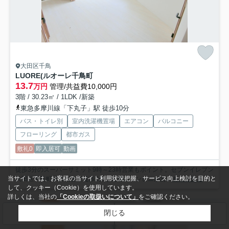
大田区千鳥
LUORE(ルオーレ千鳥町
13.7
万円
管理/共益費10,000円
3階 / 30.23㎡ / 1LDK /新築
東急多摩川線「下丸子」駅 徒歩10分
バス・トイレ別
室内洗濯機置場
エアコン
バルコニー
フローリング
都市ガス
敷礼0
即入居可
動画
徒歩3分のスーパーサミット9時～23時営業もポイント。セブンイレブン
当サイトでは、お客様の当サイト利用状況把握、サービス向上検討を目的と
大田区千鳥町駅前店まで徒歩2分と近場にコンビニがあ...
もっと見る
して、クッキー（Cookie）を使用しています。
詳しくは、当社の
「Cookieの取扱いについて」
をご確認ください。
賃貸マンション
閉じる
検索条件を変更
まとめてお問い合わせ