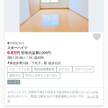
大田区矢口
スターハイツ
6.8
万円
管理/共益費2,000円
2階 / 20.46㎡ / 1K /築43年
東急多摩川線「下丸子」駅 徒歩11分
バス・トイレ別
室内洗濯機置場
エアコン
フローリング
都市ガス
TVモニタ付インターホン
パノラマ
セブンイレブン 大田区千鳥2丁目店まで徒歩6分と近場にコンビニがあ
るのもポイント。周辺に2駅あるので電車通勤しやすいです...
もっと見
る