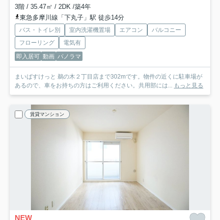
3階 / 35.47㎡ / 2DK /築4年
東急多摩川線「下丸子」駅 徒歩14分
バス・トイレ別
室内洗濯機置場
エアコン
バルコニー
フローリング
電気有
即入居可
動画
パノラマ
まいばすけっと 鵜の木２丁目店まで302mです。物件の近くに駐車場が
あるので、車をお持ちの方はご利用ください。共用部には...
もっと見る
賃貸マンション
NEW