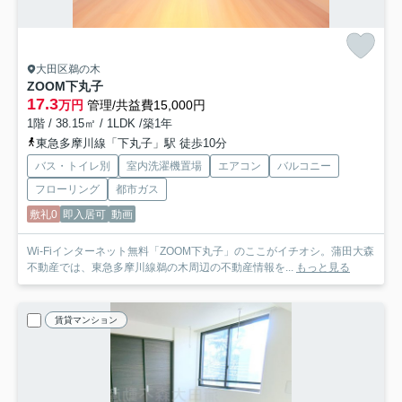
大田区鵜の木
ZOOM下丸子
17.3
万円
管理/共益費15,000円
1階 / 38.15㎡ / 1LDK /築1年
東急多摩川線「下丸子」駅 徒歩10分
バス・トイレ別
室内洗濯機置場
エアコン
バルコニー
フローリング
都市ガス
敷礼0
即入居可
動画
Wi-Fiインターネット無料「ZOOM下丸子」のここがイチオシ。蒲田大森
不動産では、東急多摩川線鵜の木周辺の不動産情報を...
もっと見る
賃貸マンション