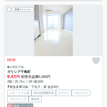
賃貸マンション
NEW
大田区千鳥
ガリシア千鳥町
9.4
万円
管理/共益費5,000円
2階 / 25.74㎡ / 1R /築18年
東急多摩川線「下丸子」駅 徒歩9分
バス・トイレ別
室内洗濯機置場
エアコン
バルコニー
フローリング
電気有
敷0
動画
パノラマ