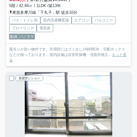
5階 / 42.84㎡ / 1LDK /築13年
東急多摩川線「下丸子」駅 徒歩10分
バス・トイレ別
室内洗濯機置場
エアコン
バルコニー
フローリング
電気有
動画
パノラマ
陽当りが良い物件です。共用部にはゴミ出し24時間OK・宅配ボックス
などが揃っております。室内設備は浴室乾燥機・洗面所独立...
もっと見
る
賃貸マンション