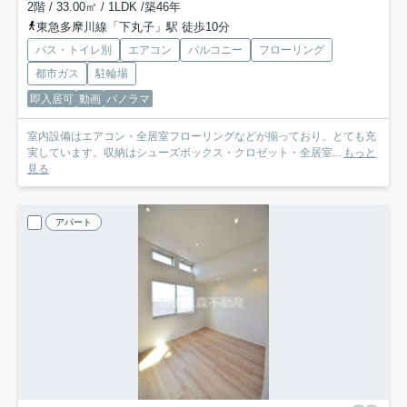
2階 / 33.00㎡ / 1LDK /築46年
東急多摩川線「下丸子」駅 徒歩10分
バス・トイレ別
エアコン
バルコニー
フローリング
都市ガス
駐輪場
即入居可
動画
パノラマ
室内設備はエアコン・全居室フローリングなどが揃っており、とても充
実しています。収納はシューズボックス・クロゼット・全居室...
もっと
見る
アパート