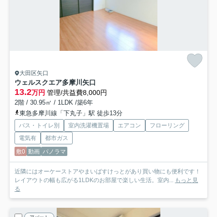
大田区矢口
ウェルスクエア多摩川矢口
13.2
万円
管理/共益費8,000円
2階 / 30.95㎡ / 1LDK /築6年
東急多摩川線「下丸子」駅 徒歩13分
バス・トイレ別
室内洗濯機置場
エアコン
フローリング
電気有
都市ガス
敷0
動画
パノラマ
近隣にはオーケーストアやまいばすけっとがあり買い物にも便利です！
レイアウトの幅も広がる1LDKのお部屋で楽しい生活。室内...
もっと見
る