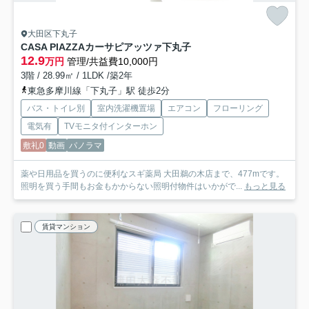
大田区下丸子
CASA PIAZZAカーサピアッツァ下丸子
12.9
万円
管理/共益費10,000円
3階 / 28.99㎡ / 1LDK /築2年
東急多摩川線「下丸子」駅 徒歩2分
バス・トイレ別
室内洗濯機置場
エアコン
フローリング
電気有
TVモニタ付インターホン
敷礼0
動画
パノラマ
薬や日用品を買うのに便利なスギ薬局 大田鵜の木店まで、477mです。
照明を買う手間もお金もかからない照明付物件はいかがで...
もっと見る
賃貸マンション