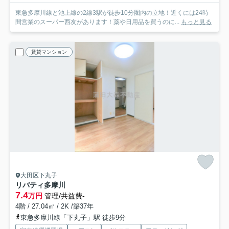
東急多摩川線と池上線の2線3駅が徒歩10分圏内の立地！近くには24時
間営業のスーパー西友があります！薬や日用品を買うのに...
もっと見る
賃貸マンション
大田区下丸子
リバティ多摩川
7.4
万円
管理/共益費-
4階 / 27.04㎡ / 2K /築37年
東急多摩川線「下丸子」駅 徒歩9分