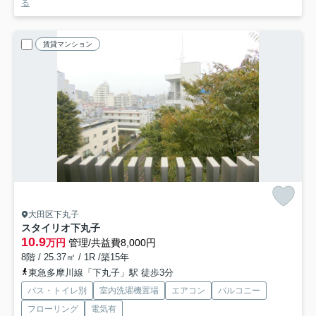
る
賃貸マンション
大田区下丸子
スタイリオ下丸子
10.9
万円
管理/共益費8,000円
8階 / 25.37㎡ / 1R /築15年
東急多摩川線「下丸子」駅 徒歩3分
バス・トイレ別
室内洗濯機置場
エアコン
バルコニー
フローリング
電気有