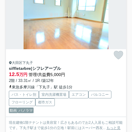
大田区下丸子
siffletarbre(シフレアーブル
12.5
万円
管理/共益費5,000円
2階 / 33.31㎡ / 1R /築12年
東急多摩川線「下丸子」駅 徒歩1分
バス・トイレ別
室内洗濯機置場
エアコン
バルコニー
フローリング
都市ガス
動画
パノラマ
現在建物1階テナントは美容室！広さもあるのでお2人入居もご相談可能
です。下丸子駅まで徒歩1分の立地！駅前にはスーパー西友...
もっと見