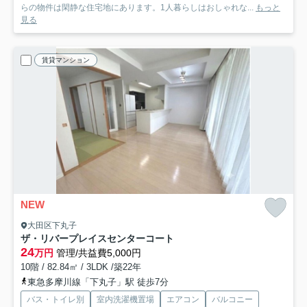
らの物件は閑静な住宅地にあります。1人暮らしはおしゃれな...
もっと
見る
賃貸マンション
NEW
大田区下丸子
ザ・リバープレイスセンターコート
24
万円
管理/共益費5,000円
10階 / 82.84㎡ / 3LDK /築22年
東急多摩川線「下丸子」駅 徒歩7分
バス・トイレ別
室内洗濯機置場
エアコン
バルコニー