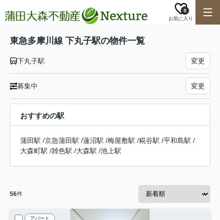
0
お気に入り
東急多摩川線 下丸子駅の物件一覧
下丸子駅
変更
募集中
変更
おすすめの駅
蒲田駅
/
京急蒲田駅
/
蓮沼駅
/
梅屋敷駅
/
糀谷駅
/
平和島駅
/
大森町駅
/
雑色駅
/
大森駅
/
池上駅
56
件
アパート