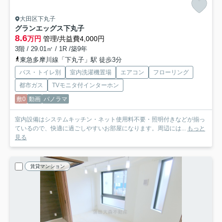
大田区下丸子
グランエッグス下丸子
8.6
万円
管理/共益費4,000円
3階 / 29.01㎡ / 1R /築9年
東急多摩川線「下丸子」駅 徒歩3分
バス・トイレ別
室内洗濯機置場
エアコン
フローリング
都市ガス
TVモニタ付インターホン
敷0
動画
パノラマ
室内設備はシステムキッチン・ネット使用料不要・照明付きなどが揃っ
ているので、快適に過ごしやすいお部屋になります。周辺には...
もっと
見る
賃貸マンション