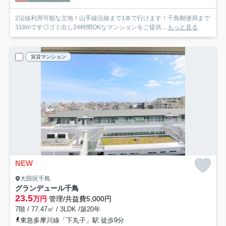
2沿線利用可能な立地！山手線沿線まで1本で行けます！千鳥郵便局まで
318mです◎ゴミ出し24時間OKなマンションをご提供...
もっと見る
賃貸マンション
NEW
大田区千鳥
グランデュール千鳥
23.5
万円
管理/共益費5,000円
7階 / 77.47㎡ / 3LDK /築20年
東急多摩川線「下丸子」駅 徒歩9分