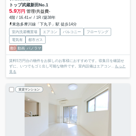
トップ武蔵新田No.1
5.9
万円
管理/共益費-
4階 / 16.41㎡ / 1R /築38年
東急多摩川線「下丸子」駅 徒歩14分
室内洗濯機置場
エアコン
バルコニー
フローリング
電気有
都市ガス
敷0
動画
パノラマ
賃料5万円台の物件をお探しのお客様におすすめです。収集日を確認せ
ずに、いつでもゴミ出し可能な物件です。室内設備はエアコン...
もっと
見る
賃貸マンション