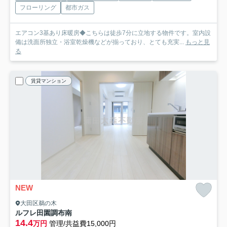
フローリング
都市ガス
エアコン3基あり床暖房◆こちらは徒歩7分に立地する物件です。室内設
備は洗面所独立・浴室乾燥機などが揃っており、とても充実...
もっと見
る
賃貸マンション
NEW
大田区鵜の木
ルフレ田園調布南
14.4
万円
管理/共益費15,000円