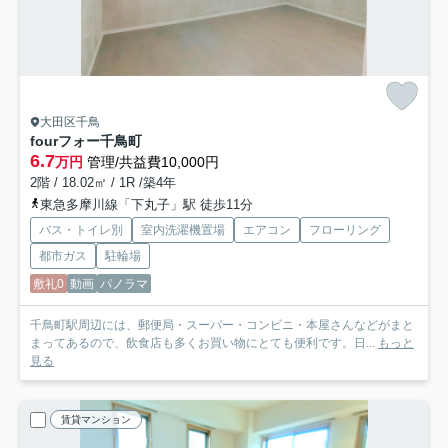
大田区千鳥
fourフォー千鳥町
6.7
万円
管理/共益費10,000円
2階 / 18.02㎡ / 1R /築4年
東急多摩川線「下丸子」駅 徒歩11分
バス・トイレ別
室内洗濯機置場
エアコン
フローリング
都市ガス
駐輪場
敷礼0
動画
パノラマ
千鳥町駅周辺には、郵便局・スーパー・コンビニ・本屋さんなどがまと
まってあるので、飲食店も多くお買い物にとても便利です。日...
もっと
見る
賃貸マンション