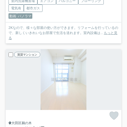
室内洗濯機置場
エアコン
バルコニー
フローリング
電気有
都市ガス
動画
パノラマ
2Kなので、様々な部屋の使い方ができます。リフォームを行っているの
で、新しくいきれいなお部屋で生活を送れます。室内設備は...
もっと見
る
賃貸マンション
大田区鵜の木