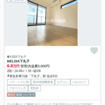
アパート
大田区下丸子
MELDIA下丸子
6.8
万円
管理/共益費3,000円
2階 / 16.49㎡ / 1K /築3年
東急多摩川線「下丸子」駅 徒歩5分
バス・トイレ別
室内洗濯機置場
エアコン
バルコニー
フローリング
電気有
敷礼0
動画
パノラマ
日々の暮らしに便利なオリンピック 下丸子店(スーパー)まで322mで