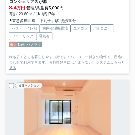
コンシェリア久が原
8.4
万円
管理/共益費5,000円
3階 / 20.80㎡ / 1K /築17年
東急多摩川線「下丸子」駅 徒歩10分
バス・トイレ別
室内洗濯機置場
エアコン
バルコニー
フローリング
電気有
敷0
動画
パノラマ
緑も多くとても暮らしやすい街です！バルコニー付きの物件で、用途に
合わせて利用できます。お料理好きにはたまらない、システム...
もっと
見る
賃貸マンション