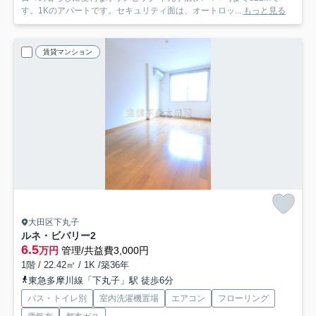
す。1Kのアパートです。セキュリティ面は、オートロッ...
もっと見る
賃貸マンション
大田区下丸子
ルネ・ビバリー2
6.5
万円
管理/共益費3,000円
1階 / 22.42㎡ / 1K /築36年
東急多摩川線「下丸子」駅 徒歩6分
バス・トイレ別
室内洗濯機置場
エアコン
フローリング