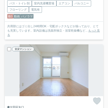
バス・トイレ別
室内洗濯機置場
エアコン
バルコニー
フローリング
電気有
敷0
動画
パノラマ
共用部にはゴミ出し24時間OK・宅配ボックスなどが揃っており、とて
も充実しています。室内設備は洗面所独立・浴室乾燥機など...
もっと見
る
賃貸マンション
大田区矢口