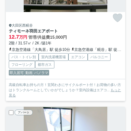
大田区西糀谷
ティモーネ羽田エアポート
12.7
万円
管理/共益費15,000円
2階 / 31.57㎡ / 2K /築1年
京急空港線「大鳥居」駅 徒歩10分
京急空港線「糀谷」駅 徒歩16分
バス・トイレ別
室内洗濯機置場
エアコン
バルコニー
フローリング
都市ガス
即入居可
動画
パノラマ
高級自転車お持ちの方！玄関わきにサイクルポート付！お荷物の多い方
はトランクルームとしていかがでしょうか？室内設備はエアコ...
もっと
見る
アパート