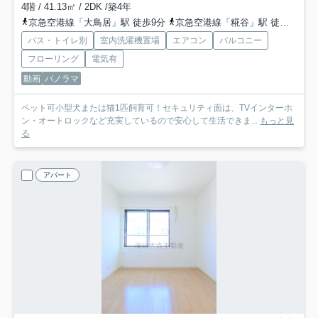
4階 / 41.13㎡ / 2DK /築4年
京急空港線「大鳥居」駅 徒歩9分
京急空港線「糀谷」駅 徒歩15分
バス・トイレ別
室内洗濯機置場
エアコン
バルコニー
フローリング
電気有
動画
パノラマ
ペット可小型犬または猫1匹飼育可！セキュリティ面は、TVインターホ
ン・オートロックなど充実しているので安心して生活できま...
もっと見
る
アパート