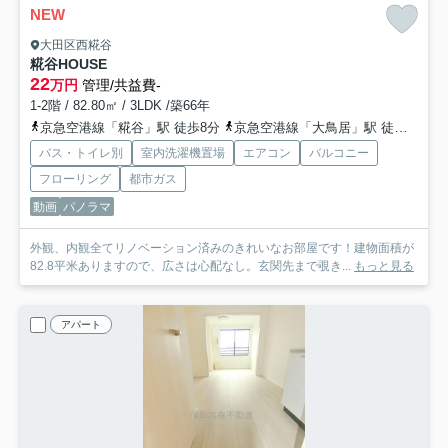
NEW
大田区西糀谷
糀谷HOUSE
22
万円
管理/共益費-
1-2階 / 82.80㎡ / 3LDK /築66年
京急空港線「糀谷」駅 徒歩8分
京急空港線「大鳥居」駅 徒歩11分
バス・トイレ別
室内洗濯機置場
エアコン
バルコニー
フローリング
都市ガス
動画
パノラマ
外観、内観全てリノベーション済みのきれいなお部屋です！建物面積が
82.8平米ありますので、広さは心配なし。玄関先まで覗き...
もっと見る
アパート