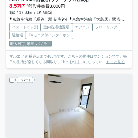
8.5
万円
管理/共益費3,000円
1階 / 17.83㎡ / 1K /新築
京急空港線「糀谷」駅 徒歩9分
京急空港線「大鳥居」駅 徒歩5分
バス・トイレ別
室内洗濯機置場
エアコン
フローリング
駐輪場
TVモニタ付インターホン
即入居可
動画
パノラマ
マルエツ 新糀谷店まで485mです。こちらの物件はマンションです。毎
日の生活が楽しくなる間取り、1Kのお住まいになってい...
もっと見る
アパート