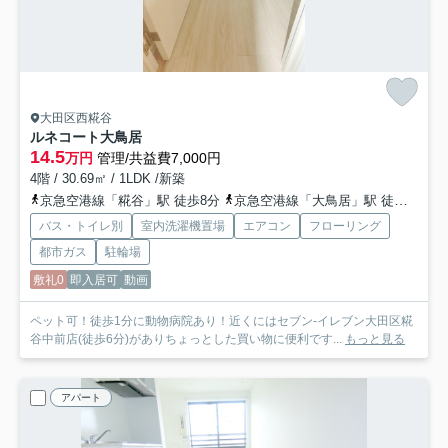
大田区西糀谷
ルネコート大鳥居
14.5
万円
管理/共益費7,000円
4階 / 30.69㎡ / 1LDK /新築
京急空港線「糀谷」駅 徒歩8分
京急空港線「大鳥居」駅 徒歩5分
バス・トイレ別
室内洗濯機置場
エアコン
フローリング
都市ガス
駐輪場
敷礼0
即入居可
動画
ペット可！徒歩1分に動物病院あり！近くにはセブン-イレブン大田区糀
谷中前店(徒歩6分)がありちょっとした買い物に便利です...
もっと見る
アパート