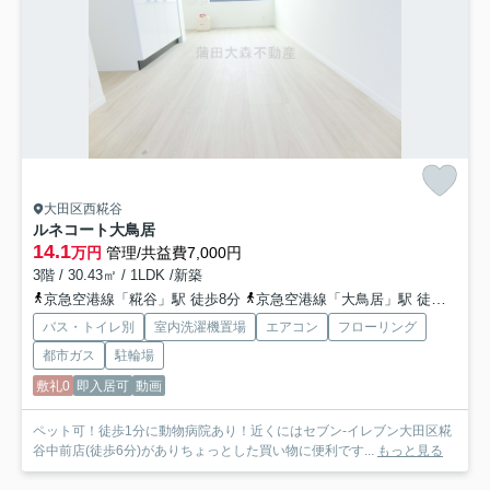
大田区西糀谷
ルネコート大鳥居
14.1
万円
管理/共益費7,000円
3階 / 30.43㎡ / 1LDK /新築
京急空港線「糀谷」駅 徒歩8分
京急空港線「大鳥居」駅 徒歩5分
バス・トイレ別
室内洗濯機置場
エアコン
フローリング
都市ガス
駐輪場
敷礼0
即入居可
動画
ペット可！徒歩1分に動物病院あり！近くにはセブン-イレブン大田区糀
谷中前店(徒歩6分)がありちょっとした買い物に便利です...
もっと見る