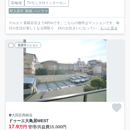
駐輪場
TVモニタ付インターホン
即入居可
動画
パノラマ
マルエツ 新糀谷店まで485mです。こちらの物件はマンションです。毎
日の生活が楽しくなる間取り、1Kのお住まいになってい...
もっと見る
賃貸マンション
大田区西糀谷
ドゥーエ大鳥居WEST
17.9
万円
管理/共益費15,000円