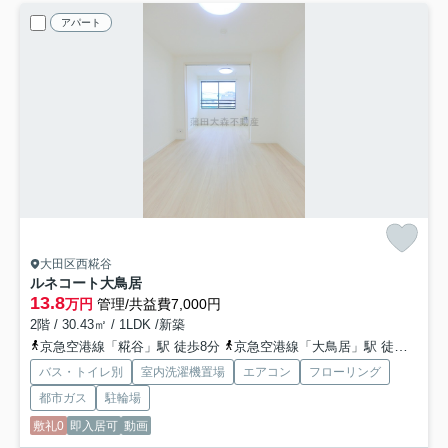
アパート
大田区西糀谷
ルネコート大鳥居
13.8
万円
管理/共益費7,000円
2階 / 30.43㎡ / 1LDK /新築
京急空港線「糀谷」駅 徒歩8分
京急空港線「大鳥居」駅 徒歩5分
バス・トイレ別
室内洗濯機置場
エアコン
フローリング
都市ガス
駐輪場
敷礼0
即入居可
動画