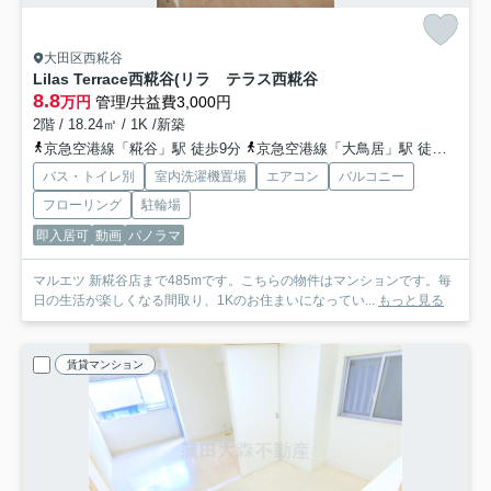
大田区西糀谷
Lilas Terrace西糀谷(リラ テラス西糀谷
8.8
万円
管理/共益費3,000円
2階 / 18.24㎡ / 1K /新築
京急空港線「糀谷」駅 徒歩9分
京急空港線「大鳥居」駅 徒歩5分
バス・トイレ別
室内洗濯機置場
エアコン
バルコニー
フローリング
駐輪場
即入居可
動画
パノラマ
マルエツ 新糀谷店まで485mです。こちらの物件はマンションです。毎
日の生活が楽しくなる間取り、1Kのお住まいになってい...
もっと見る
賃貸マンション