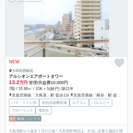
NEW
大田区西糀谷
アルシオンエアポートタワー
13.2
万円
管理/共益費10,000円
7階 / 33.88㎡ / 1DK＋S(納戸) /築21年
京急空港線「大鳥居」駅 徒歩1分
京急空港線「糀谷」駅 徒歩15分
バス・トイレ別
室内洗濯機置場
エアコン
バルコニー
フローリング
電気有
敷0
動画
パノラマ
大鳥居駅から徒歩１分の立地！大鳥居駅周辺は、生活に必要な施設が揃