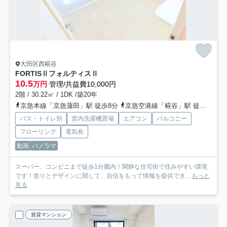
大田区西糀谷
FORTISⅡフォルティスⅡ
10.5
万円
管理/共益費10,000円
2階 / 30.22㎡ / 1DK /築20年
京急本線「京急蒲田」駅 徒歩8分
京急空港線「糀谷」駅 徒歩7分
バス・トイレ別
室内洗濯機置場
エアコン
バルコニー
フローリング
電気有
動画
パノラマ
スーパー、コンビニまで徒歩1分圏内！閑静な住宅街で住みやすい環境
です！造りとデザインに関して、自信をもって情報を提供でき...
もっと
見る
賃貸マンション