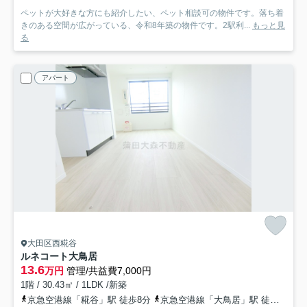
ペットが大好きな方にも紹介したい、ペット相談可の物件です。落ち着
きのある空間が広がっている、令和8年築の物件です。2駅利...
もっと見
る
アパート
大田区西糀谷
ルネコート大鳥居
13.6
万円
管理/共益費7,000円
1階 / 30.43㎡ / 1LDK /新築
京急空港線「糀谷」駅 徒歩8分
京急空港線「大鳥居」駅 徒歩5分