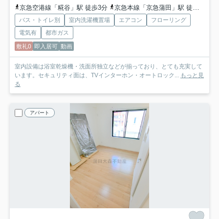
京急空港線「糀谷」駅 徒歩3分
京急本線「京急蒲田」駅 徒歩14分
バス・トイレ別
室内洗濯機置場
エアコン
フローリング
電気有
都市ガス
敷礼0
即入居可
動画
室内設備は浴室乾燥機・洗面所独立などが揃っており、とても充実して
います。セキュリティ面は、TVインターホン・オートロック...
もっと見
る
アパート