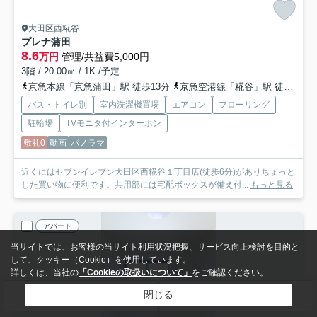
大田区西糀谷
プレナ蒲田
8.6
万円
管理/共益費5,000円
3階 / 20.00㎡ / 1K /予定
京急本線「京急蒲田」駅 徒歩13分
京急空港線「糀谷」駅 徒歩9分
バス・トイレ別
室内洗濯機置場
エアコン
フローリング
駐輪場
TVモニタ付インターホン
敷礼0
動画
パノラマ
近くにはセブンイレブン大田区西糀谷１丁目店(徒歩6分)がありちょっと
した買い物に便利です。共用部には宅配ボックスが備え付...
もっと見る
アパート
当サイトでは、お客様の当サイト利用状況把握、サービス向上検討を目的と
して、クッキー（Cookie）を使用しています。
詳しくは、当社の
「Cookieの取扱いについて」
をご確認ください。
閉じる
検索条件を変更
まとめてお問い合わせ