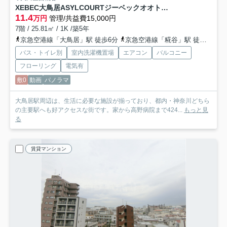
XEBEC大鳥居ASYLCOURTジーベックオオトリアジールコート
11.4
万円
管理/共益費15,000円
7階 / 25.81㎡ / 1K /築5年
京急空港線「大鳥居」駅 徒歩6分
京急空港線「糀谷」駅 徒歩14分
バス・トイレ別
室内洗濯機置場
エアコン
バルコニー
フローリング
電気有
敷0
動画
パノラマ
大鳥居駅周辺は、生活に必要な施設が揃っており、都内・神奈川どちら
の主要駅へも好アクセスな街です。家から高野病院まで424...
もっと見
る
賃貸マンション