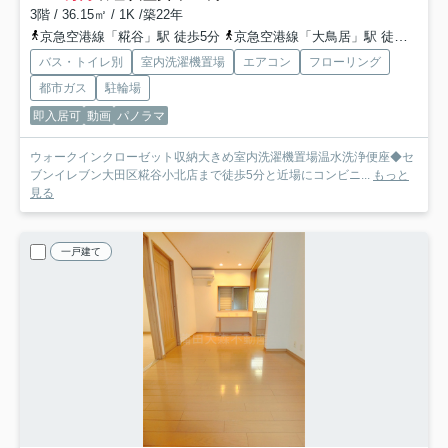
3階 / 36.15㎡ / 1K /築22年
京急空港線「糀谷」駅 徒歩5分
京急空港線「大鳥居」駅 徒歩13分
バス・トイレ別
室内洗濯機置場
エアコン
フローリング
都市ガス
駐輪場
即入居可
動画
パノラマ
ウォークインクローゼット収納大きめ室内洗濯機置場温水洗浄便座◆セ
ブンイレブン大田区糀谷小北店まで徒歩5分と近場にコンビニ...
もっと
見る
一戸建て