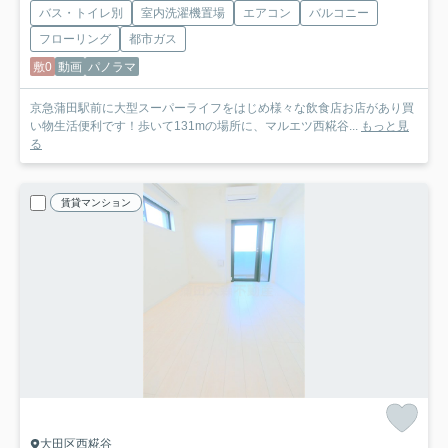
バス・トイレ別
室内洗濯機置場
エアコン
バルコニー
フローリング
都市ガス
敷0
動画
パノラマ
京急蒲田駅前に大型スーパーライフをはじめ様々な飲食店お店があり買
い物生活便利です！歩いて131mの場所に、マルエツ西糀谷...
もっと見
る
賃貸マンション
大田区西糀谷