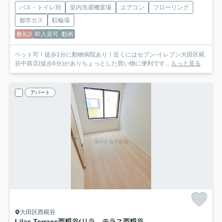
バス・トイレ別
室内洗濯機置場
エアコン
フローリング
都市ガス
駐輪場
敷礼0
即入居可
動画
ペット可！徒歩1分に動物病院あり！近くにはセブン-イレブン大田区糀
谷中前店(徒歩6分)がありちょっとした買い物に便利です...
もっと見る
アパート
大田区西糀谷
Lilas Terrace西糀谷(リラ テラス西糀谷