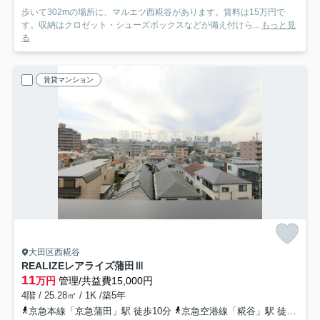
歩いて302mの場所に、マルエツ西糀谷があります。賃料は15万円で
す。収納はクロゼット・シューズボックスなどが備え付けら...
もっと見
る
賃貸マンション
大田区西糀谷
REALIZEレアライズ蒲田Ⅲ
11
万円
管理/共益費15,000円
4階 / 25.28㎡ / 1K /築5年
京急本線「京急蒲田」駅 徒歩10分
京急空港線「糀谷」駅 徒歩8分