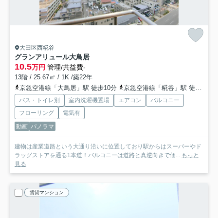
大田区西糀谷
グランアリュール大鳥居
10.5
万円
管理/共益費-
13階 / 25.67㎡ / 1K /築22年
京急空港線「大鳥居」駅 徒歩10分
京急空港線「糀谷」駅 徒歩16分
バス・トイレ別
室内洗濯機置場
エアコン
バルコニー
フローリング
電気有
動画
パノラマ
建物は産業道路という大通り沿いに位置しており駅からはスーパーやド
ラッグストアを通る1本道！バルコニーは道路と真逆向きで個...
もっと
見る
賃貸マンション