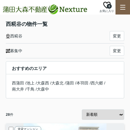
0
お気に入り
西糀谷の物件一覧
西糀谷
変更
募集中
変更
おすすめのエリア
西蒲田
/
池上
/
大森西
/
大森北
/
蒲田
/
本羽田
/
西六郷
/
南大井
/
千鳥
/
大森中
28
件
賃貸マンション