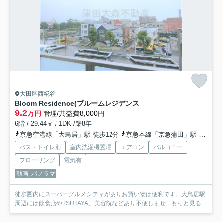
大田区西糀谷
Bloom Residence(ブルームレジデンス
9.2
万円
管理/共益費8,000円
6階 / 29.44㎡ / 1DK /築8年
京急空港線「大鳥居」駅 徒歩12分
京急本線「京急蒲田」駅 徒歩17分
バス・トイレ別
室内洗濯機置場
エアコン
バルコニー
フローリング
電気有
動画
パノラマ
徒歩圏内にスーパーグルメシティがありお買い物は便利です。大鳥居駅
周辺には飲食店やTSUTAYA、美容院などあり不便しませ...
もっと見る