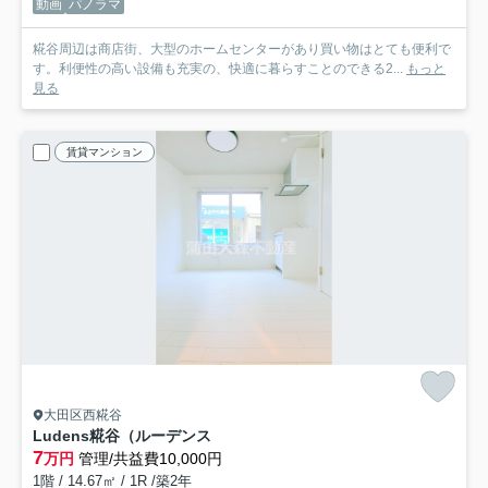
動画
パノラマ
糀谷周辺は商店街、大型のホームセンターがあり買い物はとても便利で
す。利便性の高い設備も充実の、快適に暮らすことのできる2...
もっと
見る
賃貸マンション
大田区西糀谷
Ludens糀谷（ルーデンス
7
万円
管理/共益費10,000円
1階 / 14.67㎡ / 1R /築2年