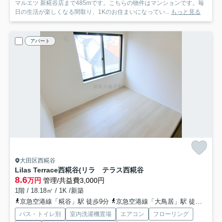
マルエツ 新糀谷店まで485mです。こちらの物件はマンションです。毎
日の生活が楽しくなる間取り、1Kのお住まいになってい...
もっと見る
アパート
大田区西糀谷
Lilas Terrace西糀谷(リラ テラス西糀谷
8.6
万円
管理/共益費3,000円
1階 / 18.18㎡ / 1K /新築
京急空港線「糀谷」駅 徒歩9分
京急空港線「大鳥居」駅 徒歩5分
バス・トイレ別
室内洗濯機置場
エアコン
フローリング