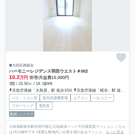
大田区西糀谷
ハーモニーレジデンス羽田ウエスト＃002
10.2
万円
管理/共益費15,000円
3階 / 25.50㎡ / 1K /築9年
京急空港線「大鳥居」駅 徒歩10分
京急空港線「糀谷」駅 徒歩11分
バス・トイレ別
室内洗濯機置場
エアコン
バルコニー
フローリング
電気有
動画
パノラマ
大鳥居駅糀谷駅利用可能な立地築浅ペット可分譲賃貸マンション こちら
は1Kの物件です♪清潔な敷地内ごみ置き場のあるマンショ...
もっと見る