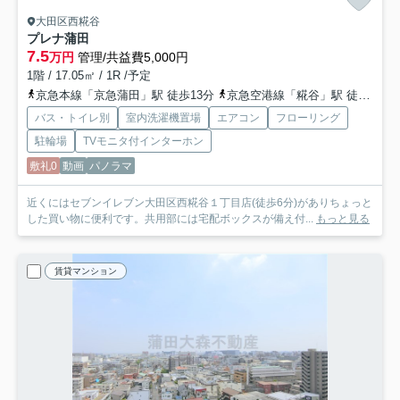
大田区西糀谷
プレナ蒲田
7.5
万円
管理/共益費5,000円
1階 / 17.05㎡ / 1R /予定
京急本線「京急蒲田」駅 徒歩13分
京急空港線「糀谷」駅 徒歩9分
バス・トイレ別
室内洗濯機置場
エアコン
フローリング
駐輪場
TVモニタ付インターホン
敷礼0
動画
パノラマ
近くにはセブンイレブン大田区西糀谷１丁目店(徒歩6分)がありちょっと
した買い物に便利です。共用部には宅配ボックスが備え付...
もっと見る
賃貸マンション