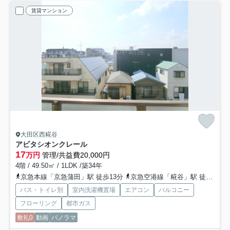
賃貸マンション
大田区西糀谷
アビタシオンクレール
17
万円
管理/共益費20,000円
4階 / 49.50㎡ / 1LDK /築34年
京急本線「京急蒲田」駅 徒歩13分
京急空港線「糀谷」駅 徒歩11分
バス・トイレ別
室内洗濯機置場
エアコン
バルコニー
フローリング
都市ガス
敷礼0
動画
パノラマ