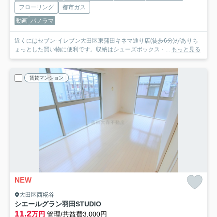
フローリング
都市ガス
動画
パノラマ
近くにはセブン-イレブン大田区東蒲田キネマ通り店(徒歩6分)がありち
ょっとした買い物に便利です。収納はシューズボックス・...
もっと見る
賃貸マンション
NEW
大田区西糀谷
シエールグラン羽田STUDIO
11.2
万円
管理/共益費3,000円