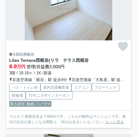
大田区西糀谷
Lilas Terrace西糀谷(リラ テラス西糀谷
8.9
万円
管理/共益費3,000円
3階 / 18.18㎡ / 1K /新築
京急空港線「糀谷」駅 徒歩9分
京急空港線「大鳥居」駅 徒歩5分
バス・トイレ別
室内洗濯機置場
エアコン
フローリング
駐輪場
TVモニタ付インターホン
即入居可
動画
パノラマ
マルエツ 新糀谷店まで485mです。こちらの物件はマンションです。毎
日の生活が楽しくなる間取り、1Kのお住まいになってい...
もっと見る