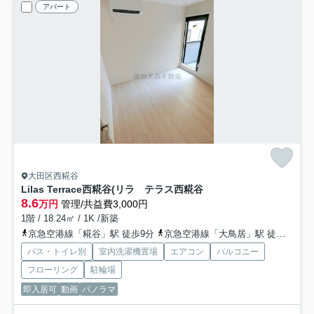
アパート
大田区西糀谷
Lilas Terrace西糀谷(リラ テラス西糀谷
8.6
万円
管理/共益費3,000円
1階 / 18.24㎡ / 1K /新築
京急空港線「糀谷」駅 徒歩9分
京急空港線「大鳥居」駅 徒歩5分
バス・トイレ別
室内洗濯機置場
エアコン
バルコニー
フローリング
駐輪場
即入居可
動画
パノラマ