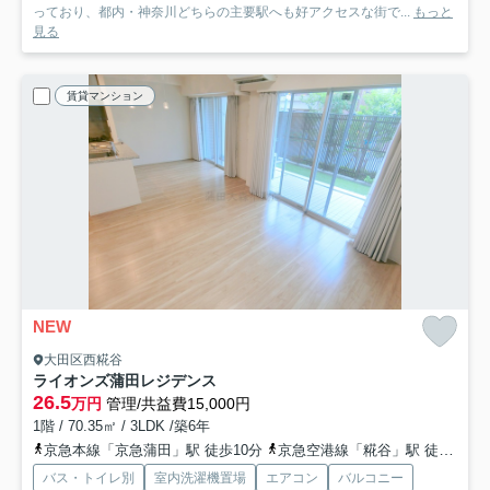
っており、都内・神奈川どちらの主要駅へも好アクセスな街で...
もっと
見る
賃貸マンション
NEW
大田区西糀谷
ライオンズ蒲田レジデンス
26.5
万円
管理/共益費15,000円
1階 / 70.35㎡ / 3LDK /築6年
京急本線「京急蒲田」駅 徒歩10分
京急空港線「糀谷」駅 徒歩9分
バス・トイレ別
室内洗濯機置場
エアコン
バルコニー