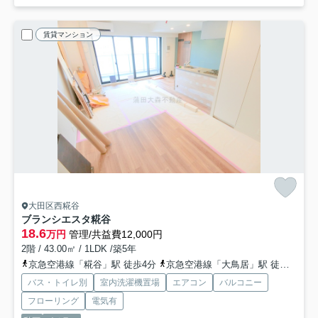
賃貸マンション
大田区西糀谷
ブランシエスタ糀谷
18.6
万円
管理/共益費12,000円
2階 / 43.00㎡ / 1LDK /築5年
京急空港線「糀谷」駅 徒歩4分
京急空港線「大鳥居」駅 徒歩10分
バス・トイレ別
室内洗濯機置場
エアコン
バルコニー
フローリング
電気有