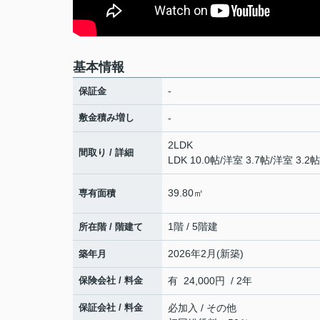
基本情報
-
保証金
敷金積み増し
-
2LDK
間取り / 詳細
LDK 10.0帖
/
洋室 3.7帖
/
洋室 3.2帖
39.80㎡
専有面積
1階 / 5階建
所在階 / 階建て
2026年2月(新築)
築年月
保険会社 / 料金
有 24,000円 / 2年
保証会社 / 料金
必加入 / その他