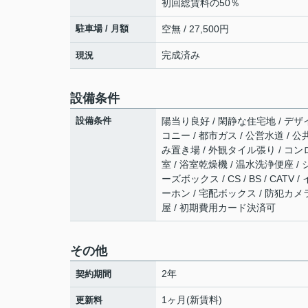
初回総賃料の50％
駐車場 / 月額
空無 / 27,500円
完成済み
現況
設備条件
設備条件
陽当り良好 / 閑静な住宅地 / デザ
コニー / 都市ガス / 公営水道 / 
み置き場 / 外観タイル張り / コン
室 / 浴室乾燥機 / 温水洗浄便座 
ーズボックス / CS / BS / CA
ーホン / 宅配ボックス / 防犯カメラ
屋 / 初期費用カード決済可
その他
2年
契約期間
1ヶ月(新賃料)
更新料