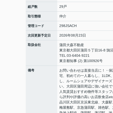
29戸
総戸数
仲介
取引態様
298JSACH
管理コード
2026年08月23日
次回更新予定日
取扱会社
蒲田大森不動産
東京都大田区蒲田５丁目16-8 鵠沼
TEL:03-6404-9221
東京都知事 (2) 第100926号
備考
お問い合わせは直接当店に！・保
宅、初めての一人暮らし、1LDK
し、ルームシェアやデザイナーズ
い。大田区蒲田周辺に強い会社で
人気賃貸おすすめ物件等スタッフ
ら評判や評価の高いお店飲食店et
品川区大田区京浜東北線、大森駅
梅屋敷駅、京急蒲田駅、雑色駅、
急池上駅線、蒲田駅、蓮沼駅、池