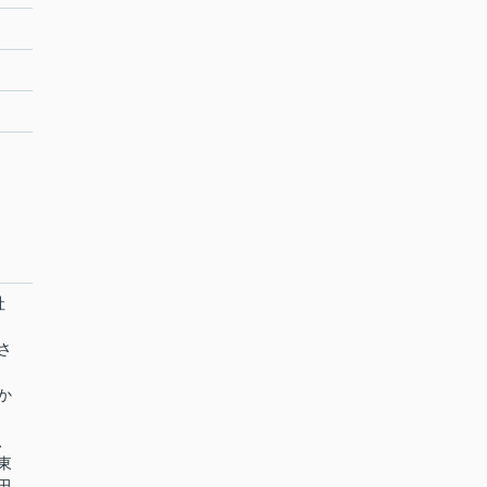
社
さ
か
、
東
田