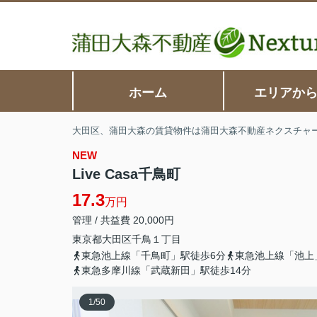
ホーム
エリアか
大田区、蒲田大森の賃貸物件は蒲田大森不動産ネクスチャ
NEW
Live Casa千鳥町
17.3
万円
管理 / 共益費 20,000円
東京都
大田区
千鳥
１丁目
東急池上線「千鳥町」駅徒歩6分
東急池上線「池上
東急多摩川線「武蔵新田」駅徒歩14分
1
/
50