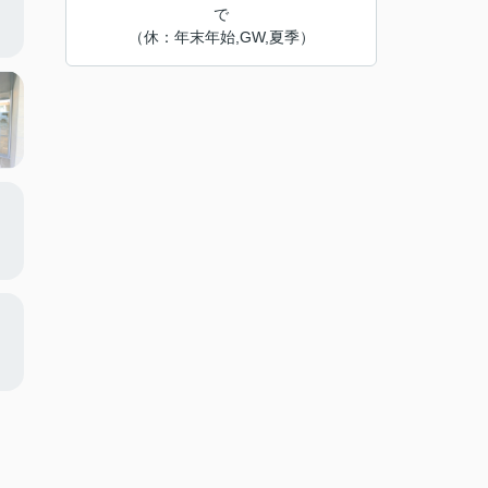
で
（休：年末年始,GW,夏季）