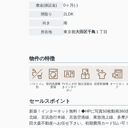
0ヶ月(-)
敷金(保証金)
2LDK
間取り
南
向き
東京都
大田区
千鳥
１丁目
所在地
物件の特徴
バストイレ
室内洗濯機
TVモニタ付
独立洗面台
浴室乾燥機
オートロッ
別
置場
きインター
ク
ホン
セールスポイント
新築！インターネット無料！◆HPに写真50枚動画3
北線、京浜急行本線、京急空港線、東急池上線、多摩
田大森不動産へお任せ下さい。初期費用カード払い可