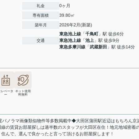
0ヶ月
礼金
39.80㎡
専有面積
2026年2月(新築)
築年月
東急池上線
「
千鳥町
」駅 徒歩6分
東急池上線
「
池上
」駅 徒歩9分
交通
東急多摩川線
「
武蔵新田
」駅 徒歩14分
エレベータ
ネット使用
ー
料無料
60度パノラマ画像類似物件等多数掲載中◆大田区蒲田駅近辺はもちろん京
川線の賃貸お部屋探しは過半数のスタッフが大田区在住！地元地域密着
！住んで、選んで良かったと言って頂けるお部屋探します！