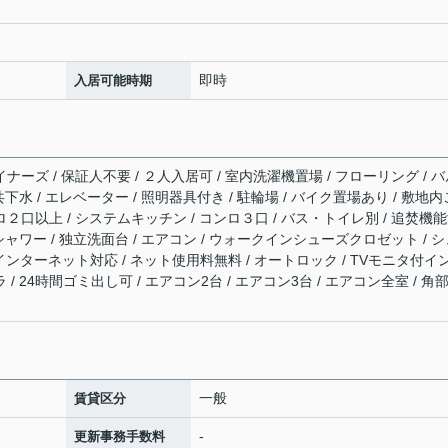
即時
入居可能時期
イナーズ / 保証人不要 / ２人入居可 / 室内洗濯機置場 / フローリング / 
公共下水 / エレベーター / 照明器具付き / 駐輪場 / バイク置場あり / 敷地内
ロ２口以上 / システムキッチン / コンロ３口 / バス・トイレ別 / 追焚機
/ シャワー / 独立洗面台 / エアコン / ウォークインシューズクロゼット / 
TV / インターネット対応 / ネット使用料無料 / オートロック / TVモニタ付イ
 / 24時間ゴミ出し可 / エアコン2台 / エアコン3台 / エアコン全室 / 角
一般
賃貸区分
-
更新事務手数料