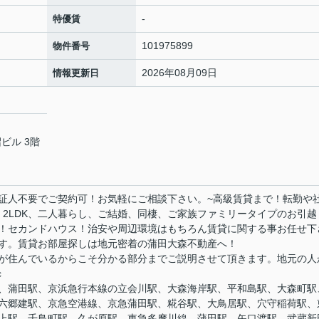
-
特優賃
101975899
物件番号
2026年08月09日
情報更新日
ビル 3階
証人不要でご契約可！お気軽にご相談下さい。~高級賃貸まで！転勤や
、2LDK、二人暮らし、ご結婚、同棲、ご家族ファミリータイプのお引越
！セカンドハウス！治安や周辺環境はもちろん賃貸に関する事お任せ下
す。賃貸お部屋探しは地元密着の蒲田大森不動産へ！
が住んでいるからこそ分かる部分までご説明させて頂きます。地元の人
c
、蒲田駅、京浜急行本線の立会川駅、大森海岸駅、平和島駅、大森町駅
六郷建駅、京急空港線、京急蒲田駅、糀谷駅、大鳥居駅、穴守稲荷駅、
上駅、千鳥町駅、久が原駅、東急多摩川線、蒲田駅、矢口渡駅、武蔵新