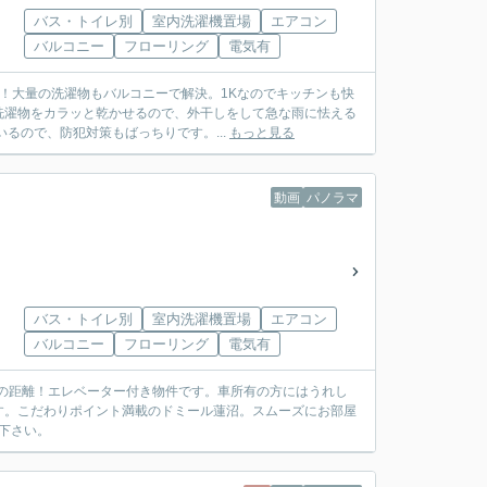
バス・トイレ別
室内洗濯機置場
エアコン
バルコニー
フローリング
電気有
地！大量の洗濯物もバルコニーで解決。1Kなのでキッチンも快
洗濯物をカラッと乾かせるので、外干しをして急な雨に怯える
るので、防犯対策もばっちりです。...
もっと見る
動画
パノラマ
バス・トイレ別
室内洗濯機置場
エアコン
バルコニー
フローリング
電気有
分の距離！エレベーター付き物件です。車所有の方にはうれし
す。こだわりポイント満載のドミール蓮沼。スムーズにお部屋
絡下さい。