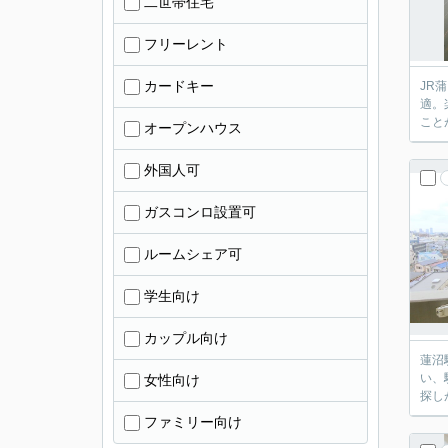
二世帯住宅
フリーレント
カードキー
JR
適。
こと
オープンハウス
外国人可
ガスコンロ設置可
ルームシェア可
学生向け
カップル向け
蓮沼
い、
女性向け
探し
ファミリー向け