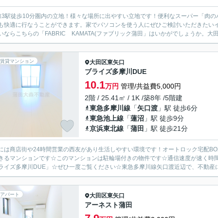
線3駅徒歩10分圏内の立地！様々な場所に出やすい立地です！便利なスーパー「肉の
も快適に行なうことができます。家でパソコンを使う人にぜひご検討いただきたい
いならこちらの「FABRIC KAMATA(ファブリック蒲田」はいかがでしょうか。大田
賃貸マンション
大田区
東矢口
ブライズ多摩川DUE
10.1
万円
管理/共益費5,000円
2階 / 25.41㎡ / 1K /築8年 /5階建
東急多摩川線
「
矢口渡
」駅 徒歩6分
東急池上線
「
蓮沼
」駅 徒歩9分
京浜東北線
「
蒲田
」駅 徒歩21分
には商店街や24時間営業の西友があり生活しやすい環境です！オートロック宅配B
きるマンションです☆このマンションは駐輪場付きの物件です☆通信速度が速く時
ライズ多摩川DUE」☆ぜひ一度ご覧ください☆東急多摩川線矢口渡近辺で、不動産に関
アパート
大田区
東矢口
アーネスト蒲田