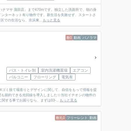
ハナマサ 蒲田店」まで470mです。独立した洗面所で、朝の身
インターネット有り物件です。新生活を失敗せず、スタートさ
区での生活なら、京浜東...
もっと見る
敷0
動画
パノラマ
バス・トイレ別
室内洗濯機置場
エアコン
バルコニー
フローリング
電気有
OXゴミ捨て場造りとデザインに関して、自信をもって情報を提
間も節約できる光回線を導入しました☆当社イチオシの物件の
する事でお困りなら、まずは03-...
もっと見る
敷礼0
フリーレント
動画