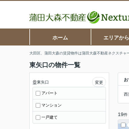
ホーム
エリアか
大田区、蒲田大森の賃貸物件は蒲田大森不動産ネクスチャ
東矢口の物件一覧
お
東矢口
変更
アパート
西
マンション
19
件
一戸建て