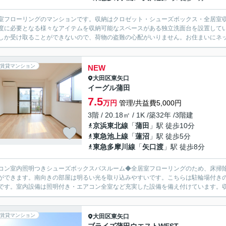
室フローリングのマンションです。収納はクロゼット・シューズボックス・全居室
度に必要となる様々なアイテムを収納可能なスペースがある独立洗面台を設置して
しか受け取ることができないので、荷物の盗難の心配がいりません。お住まいにネッ
賃貸マンション
NEW
大田区
東矢口
イーグル蒲田
7.5
万円
管理/共益費5,000円
3階 / 20.18㎡ / 1K /築32年 /3階建
京浜東北線
「
蒲田
」駅 徒歩10分
東急池上線
「
蓮沼
」駅 徒歩5分
東急多摩川線
「
矢口渡
」駅 徒歩8分
コン室内照明つきシューズボックスバスルーム◆全居室フローリングのため、床掃
ができます。南向きの部屋は明るい光を取り込みやすいです。こちらは駐輪場付き
です。室内設備は照明付き・エアコン全室など充実した設備を備え付けています。収
賃貸マンション
大田区
東矢口