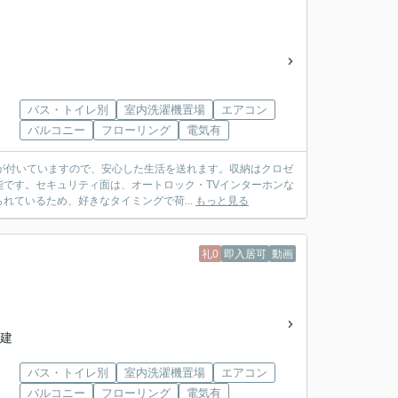
バス・トイレ別
室内洗濯機置場
エアコン
バルコニー
フローリング
電気有
ラが付いていますので、安心した生活を送れます。収納はクロゼ
です。セキュリティ面は、オートロック・TVインターホンな
ているため、好きなタイミングで荷...
もっと見る
礼0
即入居可
動画
階建
バス・トイレ別
室内洗濯機置場
エアコン
バルコニー
フローリング
電気有