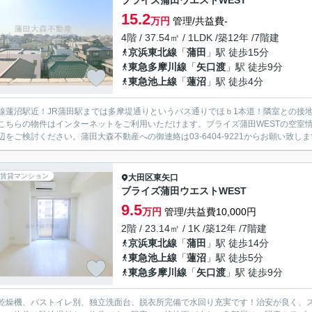
ブライズ蒲田ウエストWEST
15.2
万円
管理/共益費-
4階 / 37.54㎡ / 1LDK /築12年 /7階建
京浜東北線
「
蒲田
」駅 徒歩15分
東急多摩川線
「
矢口渡
」駅 徒歩9分
東急池上線
「
蓮沼
」駅 徒歩4分
線蓮沼駅近！JR蒲田駅までは多摩堤通りというバス通りでほｂ1本道！隣室との接
こちらの物件はインターネットをご利用いただけます。ブライズ蒲田WESTの空室
辺をご検討ください。蒲田大森不動産への御連絡は03-6404-9221からお願い致し
賃貸マンション
大田区
東矢口
ブライズ蒲田ウエストWEST
9.5
万円
管理/共益費10,000円
2階 / 23.14㎡ / 1K /築12年 /7階建
京浜東北線
「
蒲田
」駅 徒歩14分
東急池上線
「
蓮沼
」駅 徒歩5分
東急多摩川線
「
矢口渡
」駅 徒歩9分
乾燥機、バストイレ別、独立洗面台、脱衣所完備で水回り充実です！治安が良く、