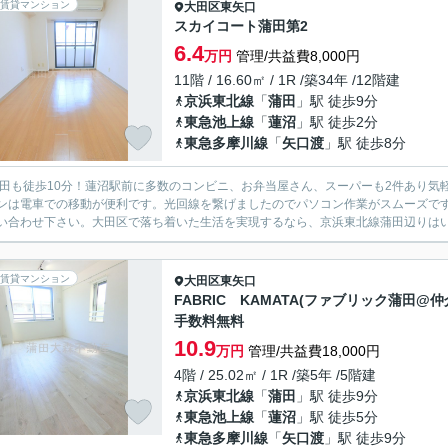
賃貸マンション
大田区
東矢口
スカイコート蒲田第2
6.4
万円
管理/共益費8,000円
11階 / 16.60㎡ / 1R /築34年 /12階建
京浜東北線
「
蒲田
」駅 徒歩9分
東急池上線
「
蓮沼
」駅 徒歩2分
東急多摩川線
「
矢口渡
」駅 徒歩8分
蒲田も徒歩10分！蓮沼駅前に多数のコンビニ、お弁当屋さん、スーパーも2件あり気
ンは電車での移動が便利です。光回線を繋げましたのでパソコン作業がスムーズで
い合わせ下さい。大田区で落ち着いた生活を実現するなら、京浜東北線蒲田辺りはいか
賃貸マンション
大田区
東矢口
FABRIC KAMATA(ファブリック蒲田@仲
手数料無料
10.9
万円
管理/共益費18,000円
4階 / 25.02㎡ / 1R /築5年 /5階建
京浜東北線
「
蒲田
」駅 徒歩9分
東急池上線
「
蓮沼
」駅 徒歩5分
東急多摩川線
「
矢口渡
」駅 徒歩9分