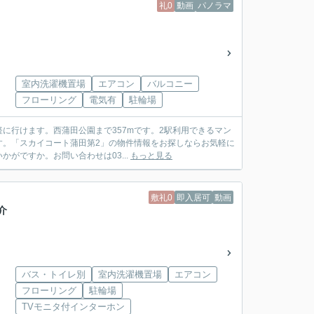
礼0
動画
パノラマ
室内洗濯機置場
エアコン
バルコニー
フローリング
電気有
駐輪場
軽に行けます。西蒲田公園まで357mです。2駅利用できるマン
す。「スカイコート蒲田第2」の物件情報をお探しならお気軽に
がですか。お問い合わせは03...
もっと見る
敷礼0
即入居可
動画
介
バス・トイレ別
室内洗濯機置場
エアコン
フローリング
駐輪場
TVモニタ付インターホン