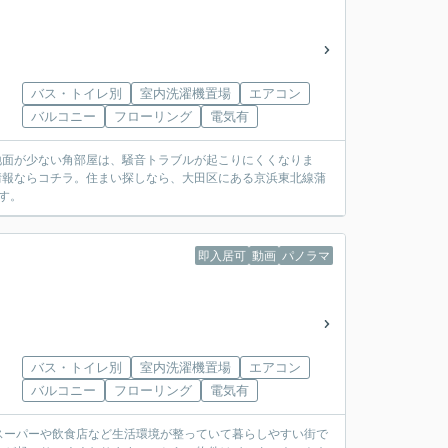
バス・トイレ別
室内洗濯機置場
エアコン
バルコニー
フローリング
電気有
地面が少ない角部屋は、騒音トラブルが起こりにくくなりま
情報ならコチラ。住まい探しなら、大田区にある京浜東北線蒲
ます。
即入居可
動画
パノラマ
バス・トイレ別
室内洗濯機置場
エアコン
バルコニー
フローリング
電気有
スーパーや飲食店など生活環境が整っていて暮らしやすい街で