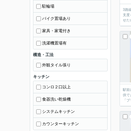
駐輪場
3路
支度
バイク置場あり
せた
家具・家電付き
洗濯機置場有
構造・工法
外観タイル張り
キッチン
コンロ２口以上
駅前
供で
食器洗い乾燥機
「ブ
システムキッチン
カウンターキッチン