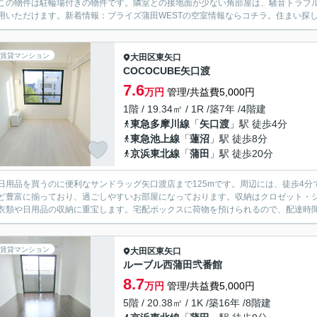
この物件は駐輪場付きの物件です。隣室との接地面が少ない角部屋は、騒音トラブ
用いただけます。新着情報：ブライズ蒲田WESTの空室情報ならコチラ。住まい探し
賃貸マンション
大田区
東矢口
COCOCUBE矢口渡
7.6
万円
管理/共益費5,000円
1階 / 19.34㎡ / 1R /築7年 /4階建
東急多摩川線
「
矢口渡
」駅 徒歩4分
東急池上線
「
蓮沼
」駅 徒歩8分
京浜東北線
「
蒲田
」駅 徒歩20分
日用品を買うのに便利なサンドラッグ矢口渡店まで125mです。周辺には、徒歩4
ど豊富に揃っており、過ごしやすいお部屋になっております。収納はクロゼット・
衣類や日用品の収納に重宝します。宅配ボックスに荷物を預けられるので、配達時間
賃貸マンション
大田区
東矢口
ルーブル西蒲田弐番館
8.7
万円
管理/共益費5,000円
5階 / 20.38㎡ / 1K /築16年 /8階建