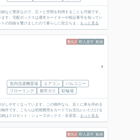
収納など豊富なので、広々と空間を利用することも可能です。
います。宅配ボックスは通常カードキーや暗証番号を知ってい
トの回線を繋げましたので暮らしに役立ちま...
もっと見る
敷礼0
即入居可
動画
室内洗濯機置場
エアコン
バルコニー
フローリング
都市ガス
駐輪場
除がしやすくなっています。この物件なら、近くに車を停める
の物件です。こちらは初期費用をカードでお支払いいただける
納はクロゼット・シューズボックス・全居室...
もっと見る
敷礼0
即入居可
動画