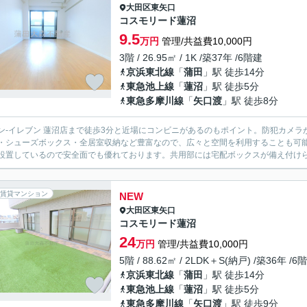
大田区
東矢口
コスモリード蓮沼
9.5
万円
管理/共益費10,000円
3階 / 26.95㎡ / 1K /築37年 /6階建
京浜東北線
「
蒲田
」駅 徒歩14分
東急池上線
「
蓮沼
」駅 徒歩5分
東急多摩川線
「
矢口渡
」駅 徒歩8分
ン‐イレブン 蓮沼店まで徒歩3分と近場にコンビニがあるのもポイント。防犯カメ
・シューズボックス・全居室収納など豊富なので、広々と空間を利用することも可能
設置しているので安全面でも優れております。共用部には宅配ボックスが備え付けられ
賃貸マンション
NEW
大田区
東矢口
コスモリード蓮沼
24
万円
管理/共益費10,000円
5階 / 88.62㎡ / 2LDK＋S(納戸) /築36年 /6
京浜東北線
「
蒲田
」駅 徒歩14分
東急池上線
「
蓮沼
」駅 徒歩5分
東急多摩川線
「
矢口渡
」駅 徒歩9分