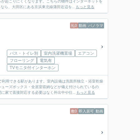
ルが起こりにくくなります。こちらの物件はインターネットを
なら、大田区にある京浜東北線蒲田近辺を...
もっと見る
礼0
動画
パノラマ
バス・トイレ別
室内洗濯機置場
エアコン
フローリング
電気有
TVモニタ付インターホン
分で利用できる駅があります。室内設備は洗面所独立・浴室乾燥
シューズボックス・全居室収納などが備え付けられているの
に家で直接対応する必要はなく外出中や仕...
もっと見る
敷0
即入居可
動画