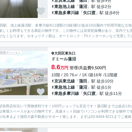
京浜東北線
「
蒲田
」駅 徒歩9分
東急池上線
「
蓮沼
」駅 徒歩2分
東急多摩川線
「
矢口渡
」駅 徒歩8分
蒲田駅、池上線蓮沼駅、多摩川線矢口渡駅の3線3駅が徒歩10分圏内で利用可能な立
楽しくお料理もできる満足の物件です。この物件には浴室乾燥機があり、室内でも
がなくなります。セキュリティ面は、オートロック・TVインターホンなど充実してい
賃貸マンション
大田区
東矢口
ドミール蓮沼
8.6
万円
管理/共益費9,500円
10階 / 20.76㎡ / 1K /築16年 /11階建
京浜東北線
「
蒲田
」駅 徒歩10分
東急池上線
「
蓮沼
」駅 徒歩1分
東急多摩川線
「
矢口渡
」駅 徒歩11分
駅前商店街沿いで買物便利です！100円ショップも至近です！蓮沼駅までは徒歩1
駐車場スペースがありの物件です。高速ネット回線でパソコンが利用できる物件で
が出来るよう蒲田大森不動産がサポート致します。まずは03-6404-9221までご連