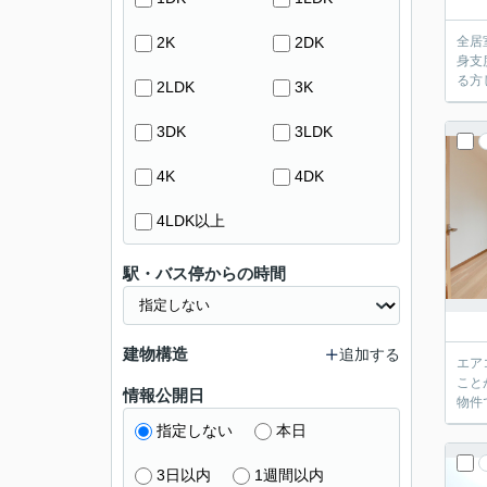
2K
2DK
全居
身支
る方
2LDK
3K
3DK
3LDK
4K
4DK
4LDK以上
駅・バス停からの時間
建物構造
追加する
エア
こと
情報公開日
物件
指定しない
本日
3日以内
1週間以内