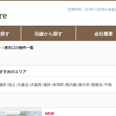
営業時間：10:00〜19:00※
ら探す
沿線から探す
会社概要
東矢口の物件一覧
ー
すすめのエリア
蒲田
/
池上
/
大森北
/
大森西
/
蒲田
/
本羽田
/
西六郷
/
南大井
/
西糀谷
/
千鳥
賃貸マンション
NEW