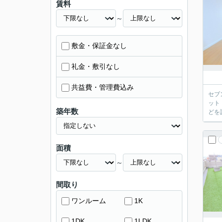
賃料
～
敷金・保証金なし
礼金・敷引なし
共益費・管理費込み
セブ
ット
築年数
どを
面積
～
間取り
ワンルーム
1K
1DK
1LDK