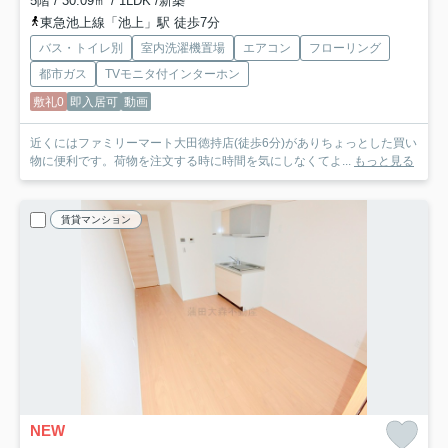
5階 / 30.09㎡ / 1LDK /新築
東急池上線「池上」駅 徒歩7分
バス・トイレ別
室内洗濯機置場
エアコン
フローリング
都市ガス
TVモニタ付インターホン
敷礼0
即入居可
動画
近くにはファミリーマート大田徳持店(徒歩6分)がありちょっとした買い
物に便利です。荷物を注文する時に時間を気にしなくてよ...
もっと見る
賃貸マンション
NEW