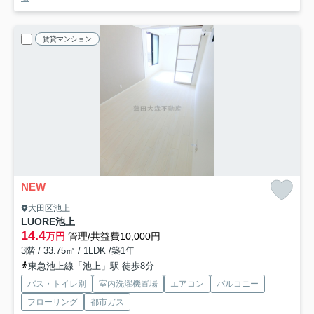
賃貸マンション
NEW
大田区池上
LUORE池上
14.4
万円
管理/共益費10,000円
3階 / 33.75㎡ / 1LDK /築1年
東急池上線「池上」駅 徒歩8分
バス・トイレ別
室内洗濯機置場
エアコン
バルコニー
フローリング
都市ガス