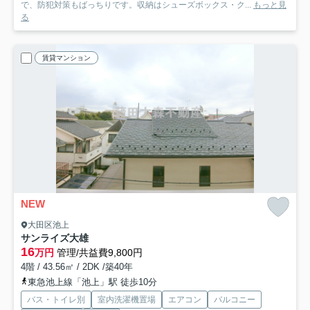
で、防犯対策もばっちりです。収納はシューズボックス・ク...
もっと見
る
賃貸マンション
NEW
大田区池上
サンライズ大雄
16
万円
管理/共益費9,800円
4階 / 43.56㎡ / 2DK /築40年
東急池上線「池上」駅 徒歩10分
バス・トイレ別
室内洗濯機置場
エアコン
バルコニー