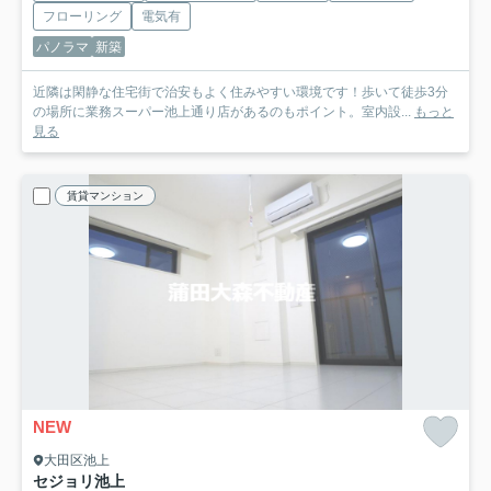
フローリング
電気有
パノラマ
新築
近隣は閑静な住宅街で治安もよく住みやすい環境です！歩いて徒歩3分
の場所に業務スーパー池上通り店があるのもポイント。室内設...
もっと
見る
賃貸マンション
NEW
大田区池上
セジョリ池上