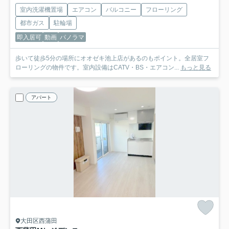
室内洗濯機置場
エアコン
バルコニー
フローリング
都市ガス
駐輪場
即入居可
動画
パノラマ
歩いて徒歩5分の場所にオオゼキ池上店があるのもポイント。全居室フ
ローリングの物件です。室内設備はCATV・BS・エアコン...
もっと見る
アパート
大田区西蒲田