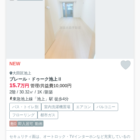
NEW
大田区池上
プレール・ドゥーク池上Ⅱ
15.7
万円
管理/共益費10,000円
2階 / 30.32㎡ / 1K /新築
東急池上線「池上」駅 徒歩4分
バス・トイレ別
室内洗濯機置場
エアコン
バルコニー
フローリング
都市ガス
敷0
即入居可
動画
セキュリティ面は、オートロック・TVインターホンなど充実しているの