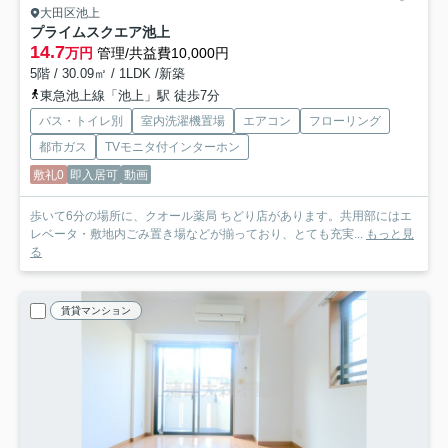
大田区池上
プライムスクエア池上
14.7
万円
管理/共益費10,000円
5階 / 30.09㎡ / 1LDK /新築
東急池上線「池上」駅 徒歩7分
バス・トイレ別
室内洗濯機置場
エアコン
フローリング
都市ガス
TVモニタ付インターホン
敷礼0
即入居可
動画
歩いて6分の場所に、クオール薬局 ちどり店があります。共用部にはエ
レベータ・敷地内ごみ置き場などが揃っており、とても充実...
もっと見
る
賃貸マンション