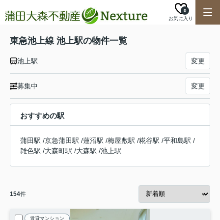
0
お気に入り
東急池上線 池上駅の物件一覧
池上駅
変更
募集中
変更
おすすめの駅
蒲田駅
/
京急蒲田駅
/
蓮沼駅
/
梅屋敷駅
/
糀谷駅
/
平和島駅
/
雑色駅
/
大森町駅
/
大森駅
/
池上駅
154
件
賃貸マンション