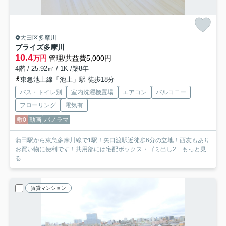
大田区多摩川
ブライズ多摩川
10.4
万円
管理/共益費5,000円
4階 / 25.92㎡ / 1K /築8年
東急池上線「池上」駅 徒歩18分
バス・トイレ別
室内洗濯機置場
エアコン
バルコニー
フローリング
電気有
敷0
動画
パノラマ
蒲田駅から東急多摩川線で1駅！矢口渡駅近徒歩6分の立地！西友もあり
お買い物に便利です！共用部には宅配ボックス・ゴミ出し2...
もっと見
る
賃貸マンション