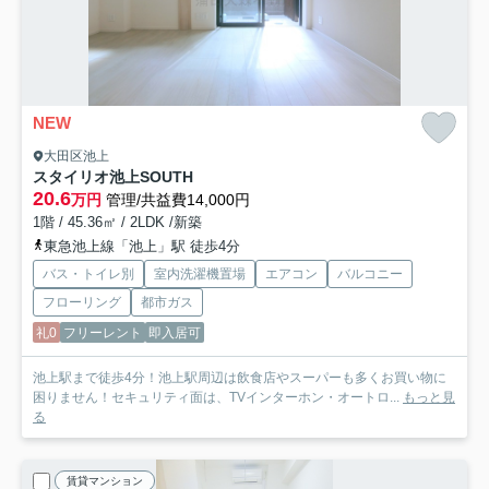
NEW
大田区池上
スタイリオ池上SOUTH
20.6
万円
管理/共益費14,000円
1階 / 45.36㎡ / 2LDK /新築
東急池上線「池上」駅 徒歩4分
バス・トイレ別
室内洗濯機置場
エアコン
バルコニー
フローリング
都市ガス
礼0
フリーレント
即入居可
池上駅まで徒歩4分！池上駅周辺は飲食店やスーパーも多くお買い物に
困りません！セキュリティ面は、TVインターホン・オートロ...
もっと見
る
賃貸マンション