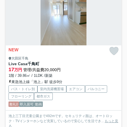
NEW
大田区千鳥
Live Casa千鳥町
17
万円
管理/共益費20,000円
1階 / 39.86㎡ / 1LDK /新築
東急池上線「池上」駅 徒歩9分
バス・トイレ別
室内洗濯機置場
エアコン
バルコニー
フローリング
都市ガス
敷礼0
即入居可
動画
池上三丁目児童公園まで492mです。セキュリティ面は、オートロッ
ク・TVインターホンなど充実しているので安心して生活でき...
もっと見
る