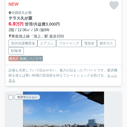
NEW
大田区久が原
テラス久が原
6.9
万円
管理/共益費3,000円
2階 / 12.06㎡ / 1R /築9年
東急池上線「池上」駅 徒歩10分
室内洗濯機置場
エアコン
フローリング
電気有
都市ガス
駐輪場
敷礼0
動画
パノラマ
設備も充実していて住みやすい、魅力が詰まったアパートです。暖房機
能を使えば寒い時期の室温差を抑えてヒートショックを防げる...
もっと
見る
賃貸マンション