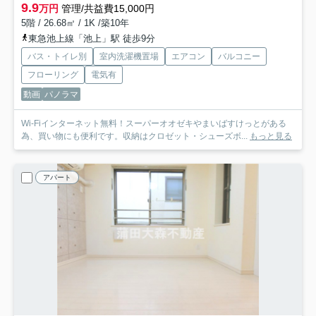
9.9
万円
管理/共益費15,000円
5階 / 26.68㎡ / 1K /築10年
東急池上線「池上」駅 徒歩9分
バス・トイレ別
室内洗濯機置場
エアコン
バルコニー
フローリング
電気有
動画
パノラマ
Wi-Fiインターネット無料！スーパーオオゼキやまいばすけっとがある
為、買い物にも便利です。収納はクロゼット・シューズボ...
もっと見る
アパート