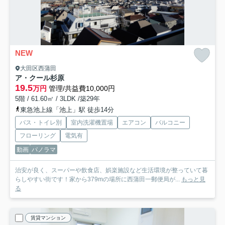
NEW
大田区西蒲田
ア・クール杉原
19.5
万円
管理/共益費10,000円
5階 / 61.60㎡ / 3LDK /築29年
東急池上線「池上」駅 徒歩14分
バス・トイレ別
室内洗濯機置場
エアコン
バルコニー
フローリング
電気有
動画
パノラマ
治安が良く、スーパーや飲食店、娯楽施設など生活環境が整っていて暮
らしやすい街です！家から379mの場所に西蒲田一郵便局が...
もっと見
る
賃貸マンション