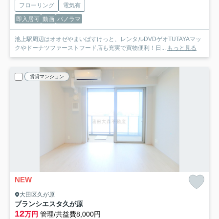
フローリング
電気有
即入居可
動画
パノラマ
池上駅周辺はオオゼやまいばすけっと、レンタルDVDゲオTUTAYAマッ
クやドーナツファーストフード店も充実で買物便利！日...
もっと見る
賃貸マンション
NEW
大田区久が原
ブランシエスタ久が原
12
万円
管理/共益費8,000円