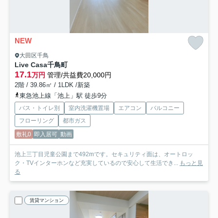
NEW
大田区千鳥
Live Casa千鳥町
17.1
万円
管理/共益費20,000円
2階 / 39.86㎡ / 1LDK /新築
東急池上線「池上」駅 徒歩9分
バス・トイレ別
室内洗濯機置場
エアコン
バルコニー
フローリング
都市ガス
敷礼0
即入居可
動画
池上三丁目児童公園まで492mです。セキュリティ面は、オートロッ
ク・TVインターホンなど充実しているので安心して生活でき...
もっと見
る
賃貸マンション