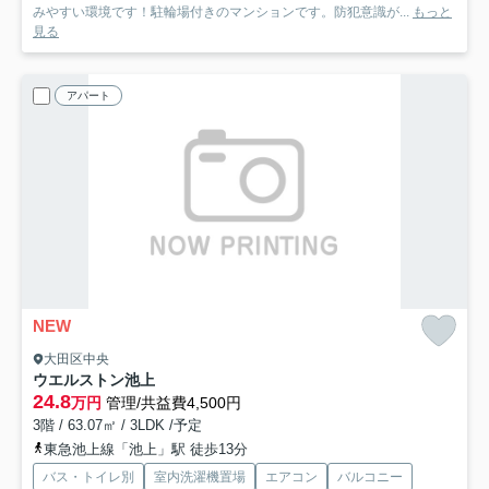
みやすい環境です！駐輪場付きのマンションです。防犯意識が...
もっと
見る
アパート
NEW
大田区中央
ウエルストン池上
24.8
万円
管理/共益費4,500円
3階 / 63.07㎡ / 3LDK /予定
東急池上線「池上」駅 徒歩13分
バス・トイレ別
室内洗濯機置場
エアコン
バルコニー