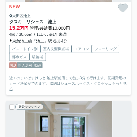
NEW
大田区池上
タスキ リシェス 池上
15.2
万円
管理/共益費10,000円
4階 / 30.66㎡ / 1LDK /築1年未満
東急池上線「池上」駅 徒歩4分
バス・トイレ別
室内洗濯機置場
エアコン
フローリング
都市ガス
駐輪場
礼0
即入居可
動画
近くのまいばすけっと 池上駅前店まで徒歩3分で行けます。初期費用の
カード決済ができます。収納はシューズボックス・クロゼッ...
もっと見
る
賃貸マンション