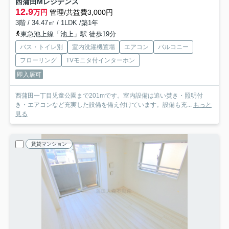
西蒲田Мレジデンス
12.9
万円
管理/共益費3,000円
3階 / 34.47㎡ / 1LDK /築1年
東急池上線「池上」駅 徒歩19分
バス・トイレ別
室内洗濯機置場
エアコン
バルコニー
フローリング
TVモニタ付インターホン
即入居可
西蒲田一丁目児童公園まで201mです。室内設備は追い焚き・照明付
き・エアコンなど充実した設備を備え付けています。設備も充...
もっと
見る
賃貸マンション