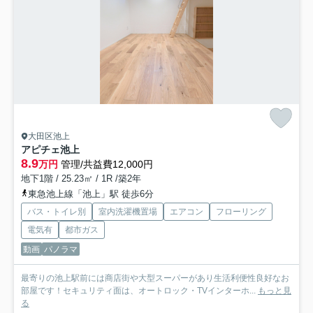
大田区池上
アピチェ池上
8.9
万円
管理/共益費12,000円
地下1階 / 25.23㎡ / 1R /築2年
東急池上線「池上」駅 徒歩6分
バス・トイレ別
室内洗濯機置場
エアコン
フローリング
電気有
都市ガス
動画
パノラマ
最寄りの池上駅前には商店街や大型スーパーがあり生活利便性良好なお
部屋です！セキュリティ面は、オートロック・TVインターホ...
もっと見
る