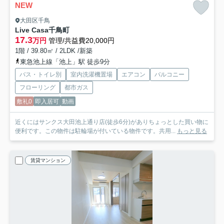
NEW
大田区千鳥
Live Casa千鳥町
17.3
万円
管理/共益費20,000円
1階 / 39.80㎡ / 2LDK /新築
東急池上線「池上」駅 徒歩9分
バス・トイレ別
室内洗濯機置場
エアコン
バルコニー
フローリング
都市ガス
敷礼0
即入居可
動画
近くにはサンクス大田池上通り店(徒歩6分)がありちょっとした買い物に
便利です。この物件は駐輪場が付いている物件です。共用...
もっと見る
賃貸マンション