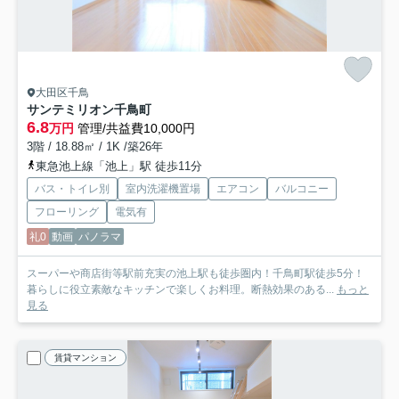
大田区千鳥
サンテミリオン千鳥町
6.8
万円
管理/共益費10,000円
3階 / 18.88㎡ / 1K /築26年
東急池上線「池上」駅 徒歩11分
バス・トイレ別
室内洗濯機置場
エアコン
バルコニー
フローリング
電気有
礼0
動画
パノラマ
スーパーや商店街等駅前充実の池上駅も徒歩圏内！千鳥町駅徒歩5分！
暮らしに役立素敵なキッチンで楽しくお料理。断熱効果のある...
もっと
見る
賃貸マンション