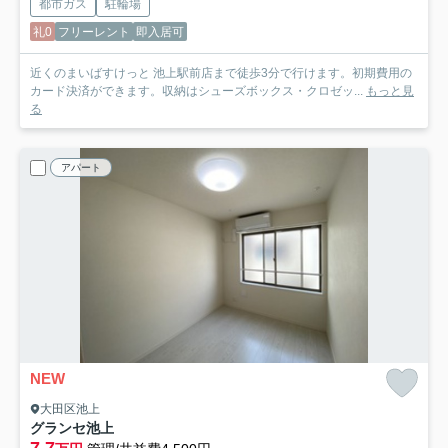
都市ガス
駐輪場
礼0
フリーレント
即入居可
近くのまいばすけっと 池上駅前店まで徒歩3分で行けます。初期費用の
カード決済ができます。収納はシューズボックス・クロゼッ...
もっと見
る
アパート
NEW
大田区池上
グランセ池上