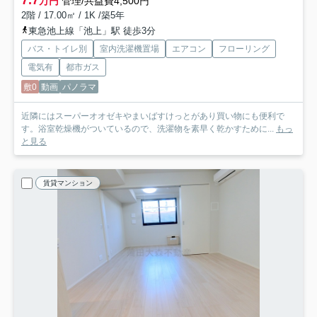
7.7
万円
管理/共益費4,500円
2階 / 17.00㎡ / 1K /築5年
東急池上線「池上」駅 徒歩3分
バス・トイレ別
室内洗濯機置場
エアコン
フローリング
電気有
都市ガス
敷0
動画
パノラマ
近隣にはスーパーオオゼキやまいばすけっとがあり買い物にも便利で
す。浴室乾燥機がついているので、洗濯物を素早く乾かすために...
もっ
と見る
賃貸マンション