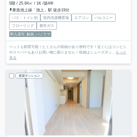
5階 / 25.84㎡ / 1K /築4年
東急池上線「池上」駅 徒歩19分
バス・トイレ別
室内洗濯機置場
エアコン
バルコニー
フローリング
都市ガス
即入居可
動画
パノラマ
ペットも飼育可能！たくさんの収納があり便利です！近くにはコンビニ
やスーパーもありお買い物に困りません！収納はシューズボッ...
もっと
見る
賃貸マンション