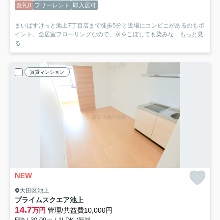
敷礼0
フリーレント
即入居可
まいばすけっと池上7丁目店まで徒歩5分と近場にコンビニがあるのもポ
イント。全居室フローリングなので、水をこぼしても染みな...
もっと見
る
賃貸マンション
NEW
大田区池上
プライムスクエア池上
14.7
万円
管理/共益費10,000円