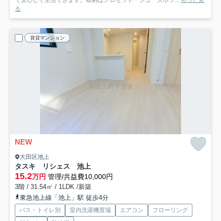
で安心して生活できます。収納はクロゼット・シューズボッ...
もっと見
る
賃貸マンション
NEW
大田区池上
タスキ リシェス 池上
15.2
万円
管理/共益費10,000円
3階 / 31.54㎡ / 1LDK /新築
東急池上線「池上」駅 徒歩4分
バス・トイレ別
室内洗濯機置場
エアコン
フローリング