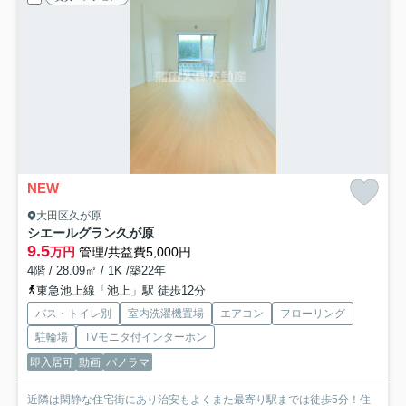
NEW
大田区久が原
シエールグラン久が原
9.5
万円
管理/共益費5,000円
4階 / 28.09㎡ / 1K /築22年
東急池上線「池上」駅 徒歩12分
バス・トイレ別
室内洗濯機置場
エアコン
フローリング
駐輪場
TVモニタ付インターホン
即入居可
動画
パノラマ
近隣は閑静な住宅街にあり治安もよくまた最寄り駅までは徒歩5分！住