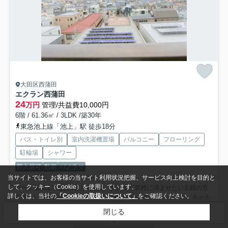
大田区西蒲田
エクラン西蒲田
24
万円
管理/共益費10,000円
6階 / 61.36㎡ / 3LDK /築30年
東急池上線「池上」駅 徒歩18分
バス・トイレ別
室内洗濯機置場
バルコニー
フローリング
駐輪場
シャワー
即入居可
動画
パノラマ
当サイトでは、お客様の当サイト利用状況把握、サービス向上検討を目的と
して、クッキー（Cookie）を使用しています。
マート飯島まで徒歩5分と近くて、買い物を気軽に済ませたい主婦の方
詳しくは、当社の
「Cookieの取扱いについて」
をご確認ください。
に嬉しい立地です。室内設備は追い焚き・システムキッチンな...
もっと
見る
閉じる
検索条件を変更
まとめてお問い合わせ