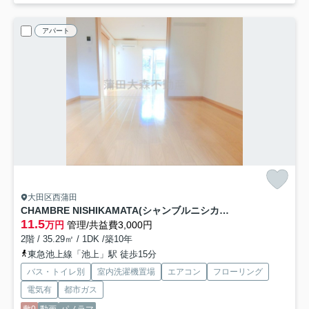
アパート
大田区西蒲田
CHAMBRE NISHIKAMATA(シャンブルニシカマタ
11.5
万円
管理/共益費3,000円
2階 / 35.29㎡ / 1DK /築10年
東急池上線「池上」駅 徒歩15分
バス・トイレ別
室内洗濯機置場
エアコン
フローリング
電気有
都市ガス
敷0
動画
パノラマ