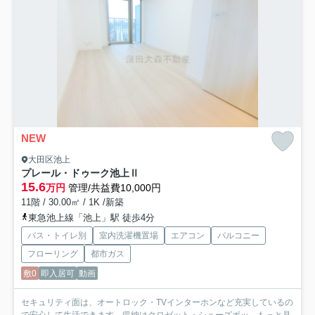
NEW
大田区池上
プレール・ドゥーク池上Ⅱ
15.6
万円
管理/共益費10,000円
11階 / 30.00㎡ / 1K /新築
東急池上線「池上」駅 徒歩4分
バス・トイレ別
室内洗濯機置場
エアコン
バルコニー
フローリング
都市ガス
敷0
即入居可
動画
セキュリティ面は、オートロック・TVインターホンなど充実しているの