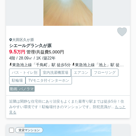
大田区久が原
シエールグラン久が原
9.5
万円
管理/共益費5,000円
4階 / 28.09㎡ / 1K /築22年
東急池上線「千鳥町」駅 徒歩5分
東急池上線「池上」駅 徒歩12分
バス・トイレ別
室内洗濯機置場
エアコン
フローリング
駐輪場
TVモニタ付インターホン
動画
パノラマ
近隣は閑静な住宅街にあり治安もよくまた最寄り駅までは徒歩5分！住
みやすい環境です！駐輪場付きのマンションです。防犯意識が...
もっと
見る
賃貸マンション