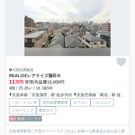
大田区西糀谷
REALIZEレアライズ蒲田Ⅲ
11
万円
管理/共益費15,000円
4階 / 25.28㎡ / 1K /築5年
京急本線「京急蒲田」駅 徒歩10分
京急空港線「糀谷」駅 徒歩8分
バス・トイレ別
室内洗濯機置場
エアコン
バルコニー
フローリング
都市ガス
敷0
動画
パノラマ
京急蒲田駅前に大型スーパーライフをはじめ様々な飲食店お店があり買