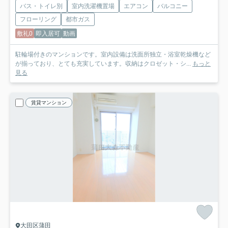
バス・トイレ別
室内洗濯機置場
エアコン
バルコニー
フローリング
都市ガス
敷礼0
即入居可
動画
駐輪場付きのマンションです。室内設備は洗面所独立・浴室乾燥機など
が揃っており、とても充実しています。収納はクロゼット・シ...
もっと
見る
賃貸マンション
大田区蒲田