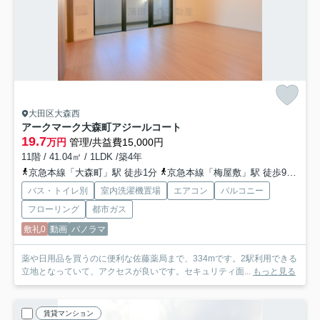
大田区大森西
アークマーク大森町アジールコート
19.7
万円
管理/共益費15,000円
11階 / 41.04㎡ / 1LDK /築4年
京急本線「大森町」駅 徒歩1分
京急本線「梅屋敷」駅 徒歩9分
京
バス・トイレ別
室内洗濯機置場
エアコン
バルコニー
フローリング
都市ガス
敷礼0
動画
パノラマ
薬や日用品を買うのに便利な佐藤薬局まで、334mです。2駅利用できる
立地となっていて、アクセスが良いです。セキュリティ面...
もっと見る
賃貸マンション