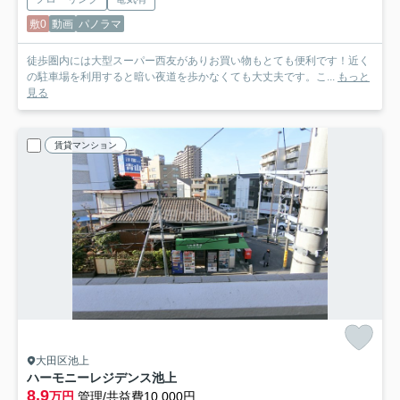
敷0
動画
パノラマ
徒歩圏内には大型スーパー西友がありお買い物もとても便利です！近く
の駐車場を利用すると暗い夜道を歩かなくても大丈夫です。こ...
もっと
見る
賃貸マンション
大田区池上
ハーモニーレジデンス池上
8.9
万円
管理/共益費10,000円