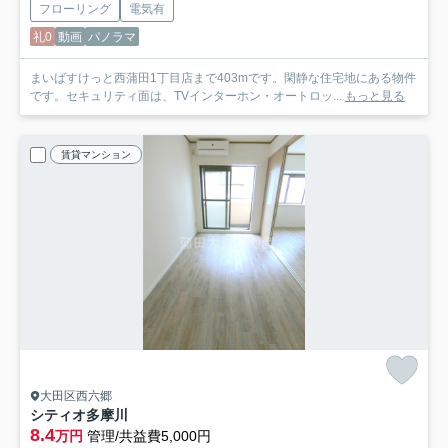
フローリング
電気有
礼0
動画
パノラマ
まいばすけっと西蒲田1丁目店まで403mです。閑静な住宅地にある物件
です。セキュリティ面は、TVインターホン・オートロッ...
もっと見る
賃貸マンション
大田区西六郷
シティオ多摩川
8.4
万円
管理/共益費5,000円