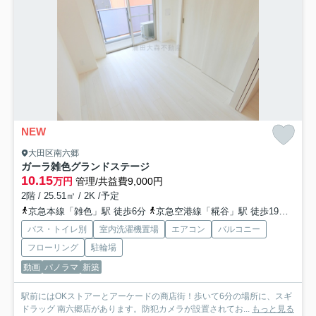
NEW
大田区南六郷
ガーラ雑色グランドステージ
10.15
万円
管理/共益費9,000円
2階 / 25.51㎡ / 2K /予定
京急本線「雑色」駅 徒歩6分
京急空港線「糀谷」駅 徒歩19分
京急
バス・トイレ別
室内洗濯機置場
エアコン
バルコニー
フローリング
駐輪場
動画
パノラマ
新築
駅前にはOKストアーとアーケードの商店街！歩いて6分の場所に、スギ
ドラッグ 南六郷店があります。防犯カメラが設置されてお...
もっと見る