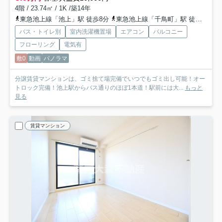
4階 / 23.74㎡ / 1K /築14年
東急池上線「池上」駅 徒歩8分
東急池上線「千鳥町」駅 徒歩13分
バス・トイレ別
室内洗濯機置場
エアコン
バルコニー
フローリング
電気有
敷0
動画
パノラマ
分譲賃貸マンションは、ゴミ捨て場完備でいつでもゴミ出し可能！オー
トロック完備！池上駅からバス通りのほぼ1本道！駅前には大...
もっと
見る
賃貸マンション