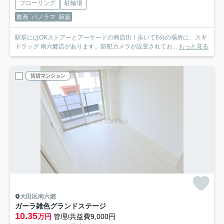
フローリング
駐輪場
動画
パノラマ
新築
駅前にはOKストアーとアーケードの商店街！歩いて6分の場所に、スギ
ドラッグ 南六郷店があります。防犯カメラが設置されてお...
もっと見る
賃貸マンション
大田区南六郷
ガーラ雑色グランドステージ
10.35
万円
管理/共益費9,000円