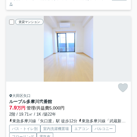
る
賃貸マンション
大田区矢口
ルーブル多摩川弐番館
7.9
万円
管理/共益費5,000円
2階 / 19.71㎡ / 1K /築22年
東急多摩川線「矢口渡」駅 徒歩12分
東急多摩川線「武蔵新田」駅 徒歩15分
バス・トイレ別
室内洗濯機置場
エアコン
バルコニー
フローリング
電気有