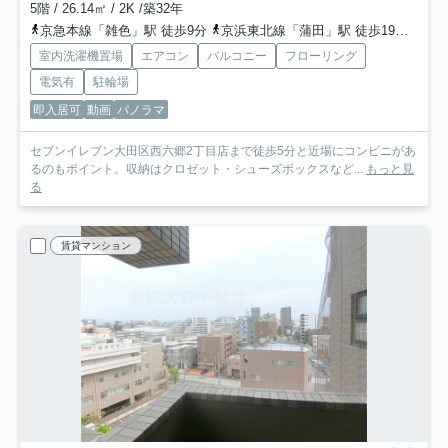
5階 / 26.14㎡ / 2K /築32年
京急本線「雑色」駅 徒歩9分
京浜東北線「蒲田」駅 徒歩19分
京急
室内洗濯機置場
エアコン
バルコニー
フローリング
電気有
駐輪場
即入居可
動画
パノラマ
セブンイレブン大田区西六郷2丁目店まで徒歩5分と近場にコンビニがあ
るのもポイント。収納はクロゼット・シューズボックスなど...
もっと見
る
賃貸マンション