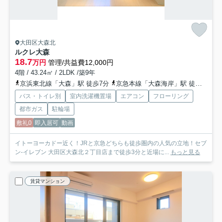
大田区大森北
ルクレ大森
18.7
万円
管理/共益費12,000円
4階 / 43.24㎡ / 2LDK /築9年
京浜東北線「大森」駅 徒歩7分
京急本線「大森海岸」駅 徒歩6分
バス・トイレ別
室内洗濯機置場
エアコン
フローリング
都市ガス
駐輪場
敷礼0
即入居可
動画
イトーヨーカドー近く！JRと京急どちらも徒歩圏内の人気の立地！セブ
ン-イレブン 大田区大森北２丁目店まで徒歩3分と近場に...
もっと見る
賃貸マンション