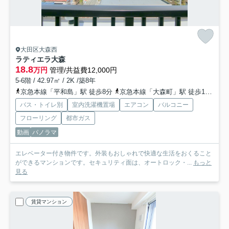
大田区大森西
ラティエラ大森
18.8
万円
管理/共益費12,000円
5-6階 / 42.97㎡ / 2K /築8年
京急本線「平和島」駅 徒歩8分
京急本線「大森町」駅 徒歩10分
京
バス・トイレ別
室内洗濯機置場
エアコン
バルコニー
フローリング
都市ガス
動画
パノラマ
エレベーター付き物件です。外装もおしゃれで快適な生活をおくること
ができるマンションです。セキュリティ面は、オートロック・...
もっと
見る
賃貸マンション