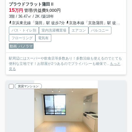
プラウドフラット蒲田Ⅱ
15
万円
管理/共益費9,000円
3階 / 36.47㎡ / 2K /築18年
京浜東北線「蒲田」駅 徒歩7分
京急本線「京急蒲田」駅 徒歩3分
バス・トイレ別
室内洗濯機置場
エアコン
バルコニー
フローリング
電気有
動画
パノラマ
駅周辺にはスーパーや飲食店等多数あり！多数沿線も使えるのでとても
便利な立地です！お部屋が2つあるのでプライバシーも確保で...
もっと
見る
賃貸マンション