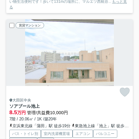
い物生活便利です！歩いて131mの場所に、マルエツ西糀谷...
もっと見
る
賃貸マンション
大田区中央
ソアブール池上
8.5
万円
管理/共益費10,000円
7階 / 20.06㎡ / 1K /築20年
京浜東北線「蒲田」駅 徒歩19分
東急池上線「池上」駅 徒歩12分
バス・トイレ別
室内洗濯機置場
エアコン
バルコニー