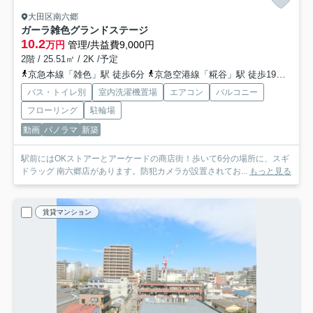
大田区南六郷
ガーラ雑色グランドステージ
10.2
万円
管理/共益費9,000円
2階 / 25.51㎡ / 2K /予定
京急本線「雑色」駅 徒歩6分
京急空港線「糀谷」駅 徒歩19分
京急
バス・トイレ別
室内洗濯機置場
エアコン
バルコニー
フローリング
駐輪場
動画
パノラマ
新築
駅前にはOKストアーとアーケードの商店街！歩いて6分の場所に、スギ
ドラッグ 南六郷店があります。防犯カメラが設置されてお...
もっと見る
賃貸マンション