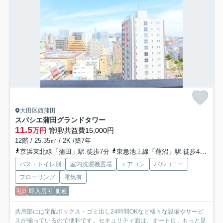
大田区西蒲田
スパシエ蒲田グランドタワー
11.5
万円
管理/共益費15,000円
12階 / 25.35㎡ / 2K /築7年
京浜東北線「蒲田」駅 徒歩7分
東急池上線「蓮沼」駅 徒歩4分
京
バス・トイレ別
室内洗濯機置場
エアコン
バルコニー
フローリング
電気有
礼0
即入居可
動画
共用部には宅配ボックス・ゴミ出し24時間OKなど様々な設備やサービ
スが揃っているので便利です。セキュリティ面は、オートロ...
もっと見