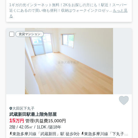
1ギガの光インターネット無料！2Kをお探しの方にも！駅近！スーパー
近くにあるので買い物も便利！収納はウォークインクロゼッ...
もっと見
る
賃貸マンション
大田区下丸子
武蔵新田駅最上階角部屋
15
万円
管理/共益費15,000円
2階 / 42.05㎡ / 1LDK /築18年
東急多摩川線「武蔵新田」駅 徒歩9分
東急多摩川線「下丸子」駅 徒歩12分