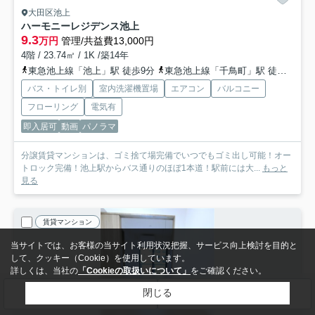
大田区池上
ハーモニーレジデンス池上
9.3
万円
管理/共益費13,000円
4階 / 23.74㎡ / 1K /築14年
東急池上線「池上」駅 徒歩9分
東急池上線「千鳥町」駅 徒歩13分
バス・トイレ別
室内洗濯機置場
エアコン
バルコニー
フローリング
電気有
即入居可
動画
パノラマ
分譲賃貸マンションは、ゴミ捨て場完備でいつでもゴミ出し可能！オー
トロック完備！池上駅からバス通りのほぼ1本道！駅前には大...
もっと
見る
賃貸マンション
当サイトでは、お客様の当サイト利用状況把握、サービス向上検討を目的と
して、クッキー（Cookie）を使用しています。
詳しくは、当社の
「Cookieの取扱いについて」
をご確認ください。
閉じる
検索条件を変更
まとめてお問い合わせ