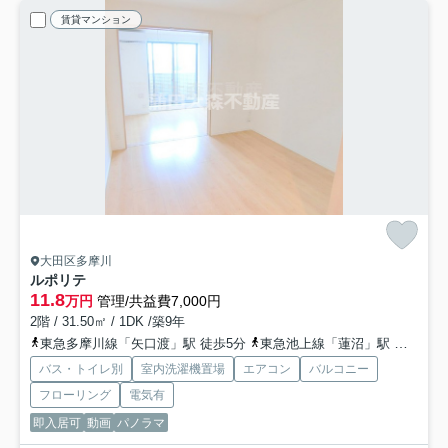
賃貸マンション
大田区多摩川
ルポリテ
11.8
万円
管理/共益費7,000円
2階 / 31.50㎡ / 1DK /築9年
東急多摩川線「矢口渡」駅 徒歩5分
東急池上線「蓮沼」駅 徒歩15分
バス・トイレ別
室内洗濯機置場
エアコン
バルコニー
フローリング
電気有
即入居可
動画
パノラマ