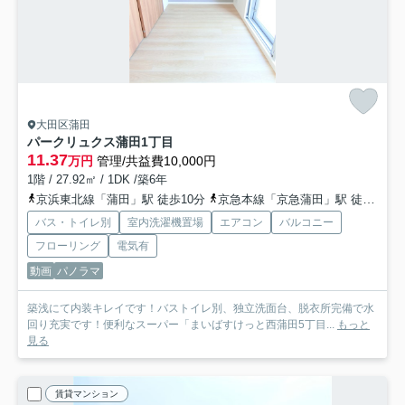
大田区蒲田
パークリュクス蒲田1丁目
11.37
万円
管理/共益費10,000円
1階 / 27.92㎡ / 1DK /築6年
京浜東北線「蒲田」駅 徒歩10分
京急本線「京急蒲田」駅 徒歩14分
バス・トイレ別
室内洗濯機置場
エアコン
バルコニー
フローリング
電気有
動画
パノラマ
築浅にて内装キレイです！バストイレ別、独立洗面台、脱衣所完備で水
回り充実です！便利なスーパー「まいばすけっと西蒲田5丁目...
もっと
見る
賃貸マンション