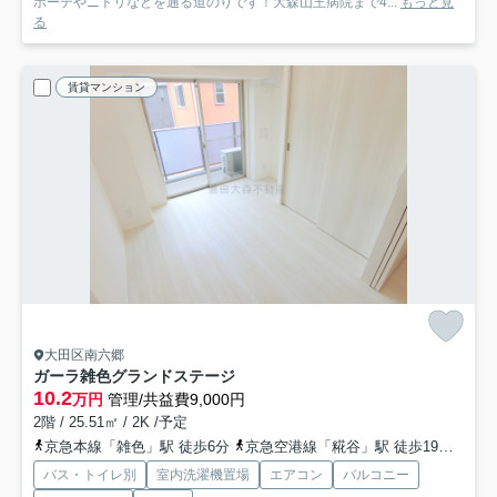
ホーテやニトリなどを通る道のりです！大森山王病院まで4...
もっと見
る
賃貸マンション
大田区南六郷
ガーラ雑色グランドステージ
10.2
万円
管理/共益費9,000円
2階 / 25.51㎡ / 2K /予定
京急本線「雑色」駅 徒歩6分
京急空港線「糀谷」駅 徒歩19分
京急
バス・トイレ別
室内洗濯機置場
エアコン
バルコニー