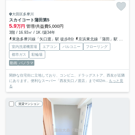
大田区多摩川
スカイコート蒲田第5
5.9
万円
管理/共益費5,000円
3階 / 16.93㎡ / 1K /築34年
東急多摩川線「矢口渡」駅 徒歩8分
京浜東北線「蒲田」駅 徒歩20分
室内洗濯機置場
エアコン
バルコニー
フローリング
都市ガス
駐輪場
動画
パノラマ
閑静な住宅街に立地しており、コンビニ、ドラッグストア、西友が近隣
にあります。便利なスーパー「西友矢口ノ渡店」まで402m...
もっと見
る
賃貸マンション