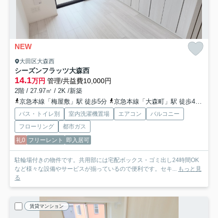
NEW
大田区大森西
シーズンフラッツ大森西
14.1
万円
管理/共益費10,000円
2階 / 27.97㎡ / 2K /新築
京急本線「梅屋敷」駅 徒歩5分
京急本線「大森町」駅 徒歩4分
京
バス・トイレ別
室内洗濯機置場
エアコン
バルコニー
フローリング
都市ガス
礼0
フリーレント
即入居可
駐輪場付きの物件です。共用部には宅配ボックス・ゴミ出し24時間OK
など様々な設備やサービスが揃っているので便利です。セキ...
もっと見
る
賃貸マンション