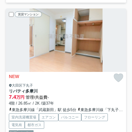
賃貸マンション
NEW
大田区下丸子
リバティ多摩川
7.4
万円
管理/共益費-
4階 / 26.85㎡ / 2K /築37年
東急多摩川線「武蔵新田」駅 徒歩5分
東急多摩川線「下丸子」駅 徒歩9分
室内洗濯機置場
エアコン
バルコニー
フローリング
電気有
都市ガス