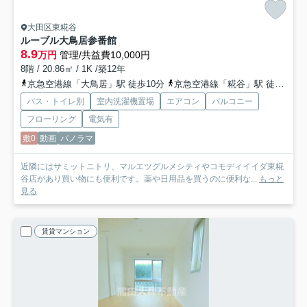
大田区東糀谷
ルーブル大鳥居参番館
8.9
万円
管理/共益費10,000円
8階 / 20.86㎡ / 1K /築12年
京急空港線「大鳥居」駅 徒歩10分
京急空港線「糀谷」駅 徒歩17分
バス・トイレ別
室内洗濯機置場
エアコン
バルコニー
フローリング
電気有
敷0
動画
パノラマ
近隣にはサミットニトリ、マルエツグルメシティやコモディイイダ東糀
谷店があり買い物にも便利です。薬や日用品を買うのに便利な...
もっと
見る
賃貸マンション