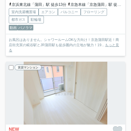
京浜東北線「蒲田」駅 徒歩13分
京急本線「京急蒲田」駅 徒歩3分
室内洗濯機置場
エアコン
バルコニー
フローリング
都市ガス
駐輪場
動画
パノラマ
お風呂はありません。シャワールームOKな方向け！京急蒲田駅近！商
店街充実の糀谷駅とJR蒲田駅も徒歩圏内の立地が魅力！19...
もっと見
る
賃貸マンション
NEW