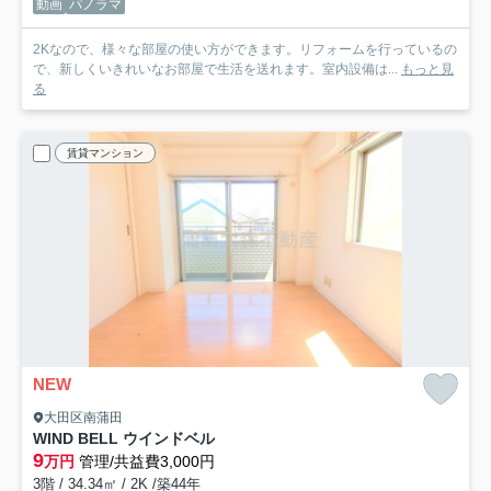
動画
パノラマ
2Kなので、様々な部屋の使い方ができます。リフォームを行っているの
で、新しくいきれいなお部屋で生活を送れます。室内設備は...
もっと見
る
賃貸マンション
NEW
大田区南蒲田
WIND BELL ウインドベル
9
万円
管理/共益費3,000円
3階 / 34.34㎡ / 2K /築44年