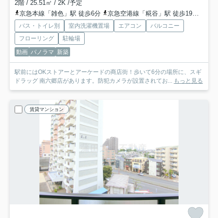
2階 / 25.51㎡ / 2K /予定
京急本線「雑色」駅 徒歩6分
京急空港線「糀谷」駅 徒歩19分
京急
バス・トイレ別
室内洗濯機置場
エアコン
バルコニー
フローリング
駐輪場
動画
パノラマ
新築
駅前にはOKストアーとアーケードの商店街！歩いて6分の場所に、スギ
ドラッグ 南六郷店があります。防犯カメラが設置されてお...
もっと見る
賃貸マンション