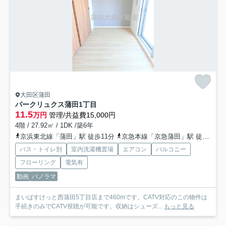
大田区蒲田
パークリュクス蒲田1丁目
11.5
万円
管理/共益費15,000円
4階 / 27.92㎡ / 1DK /築6年
京浜東北線「蒲田」駅 徒歩11分
京急本線「京急蒲田」駅 徒歩15分
バス・トイレ別
室内洗濯機置場
エアコン
バルコニー
フローリング
電気有
動画
パノラマ
まいばすけっと西蒲田5丁目店まで460mです。CATV対応のこの物件は
手続きのみでCATV視聴が可能です。収納はシューズ...
もっと見る