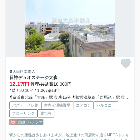
大田区南馬込
日神デュオステージ大森
12.1
万円
管理/共益費10,000円
4階 / 30.10㎡ / 1DK /築18年
京浜東北線「大森」駅 徒歩16分
都営浅草線「西馬込」駅 徒歩21分
バス・トイレ別
室内洗濯機置場
エアコン
バルコニー
フローリング
電気有
敷0
動画
パノラマ
駅からの距離は少しありますが、池上通りの商店街を通りMEGAドンキ