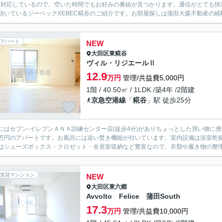
に対応しているので、空いた時間でもお好みの番組が見つかります。通信がとても快
頂いているジーベックXEBEC糀谷のご紹介です。お部屋探しは蒲田大森不動産の経験
アパート
NEW
大田区
東糀谷
ヴィル・リジエールⅡ
12.9
万円
管理/共益費5,000円
1階 / 40.50㎡ / 1LDK /築4年 /2階建
京急空港線
「
糀谷
」駅 徒歩25分
にはセブン-イレブンＡＮＡ訓練センター店(徒歩4分)がありちょっとした買い物に
.9万円のアパートです。お風呂には追い焚き機能が付いています。室内設備は浴室
はシューズボックス・クロゼット・全居室収納など豊富なので、衣類や履き物の整理が
賃貸マンション
NEW
大田区
東六郷
Avvolto Felice 蒲田South
17.3
万円
管理/共益費10,000円