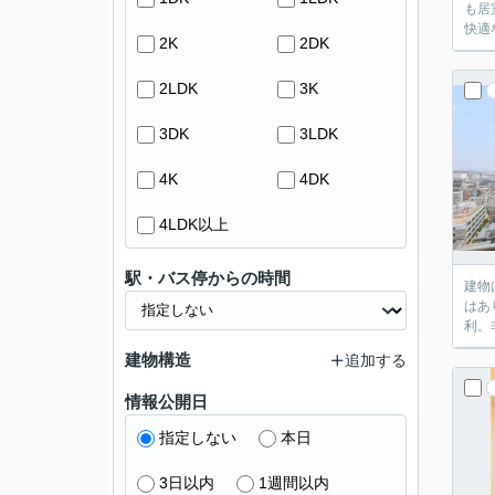
も居
快適
2K
2DK
2LDK
3K
3DK
3LDK
4K
4DK
4LDK以上
駅・バス停からの時間
建物
はあ
利。
建物構造
追加する
情報公開日
指定しない
本日
3日以内
1週間以内