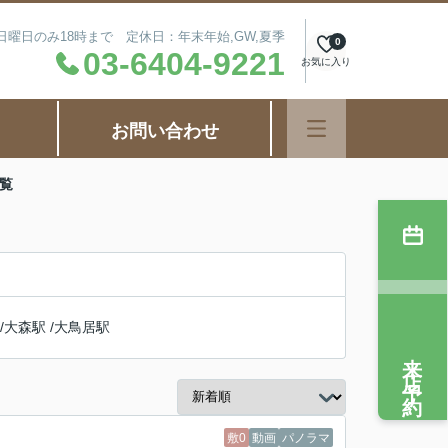
毎週日曜日のみ18時まで 定休日：年末年始,GW,夏季
0
03-6404-9221
お気に入り
お問い合わせ
覧
/
大森駅
/
大鳥居駅
来店予約
敷0
動画
パノラマ