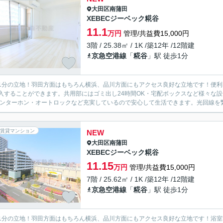
大田区
南蒲田
XEBECジーベック糀谷
11.1
万円
管理/共益費15,000円
3階 / 25.38㎡ / 1K /築12年 /12階建
京急空港線
「
糀谷
」駅 徒歩1分
1分の立地！羽田方面はもちろん横浜、品川方面にもアクセス良好な立地です！便利な
入することができます。共用部にはゴミ出し24時間OK・宅配ボックスなど様々な
インターホン・オートロックなど充実しているので安心して生活できます。光回線を繋
賃貸マンション
NEW
大田区
南蒲田
XEBECジーベック糀谷
11.15
万円
管理/共益費15,000円
7階 / 25.62㎡ / 1K /築12年 /12階建
京急空港線
「
糀谷
」駅 徒歩1分
1分の立地！羽田方面はもちろん横浜、品川方面にもアクセス良好な立地です！浴室