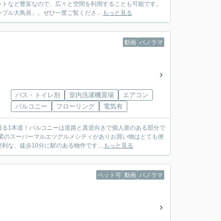
ットなど豊富なので、広々と空間を利用することも可能です。
ル大鳥居」。ぜひ一度ご覧くださ...
もっと見る
動画
パノラマ
バス・トイレ別
室内洗濯機置場
エアコン
バルコニー
フローリング
電気有
通る1本道！バルコニーは道路と真逆向きで個人差のある部分で
営業のスーパーマルエツグルメシティがありお買い物はとても便
な、徒歩10分に駅のある物件です...
もっと見る
ペット可
動画
パノラマ