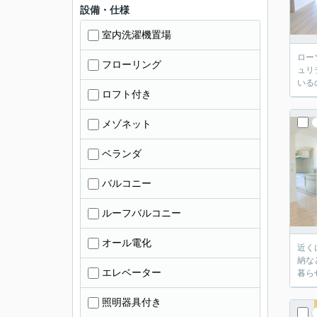
設備・仕様
室内洗濯機置場
ロー
フローリング
ュリ
いる
ロフト付き
メゾネット
ベランダ
バルコニー
ルーフバルコニー
オール電化
近く
納な
エレベーター
暮ら
照明器具付き