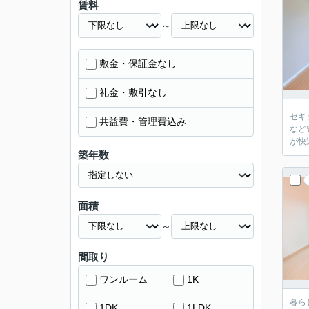
賃料
～
敷金・保証金なし
礼金・敷引なし
セキ
共益費・管理費込み
など
が快
築年数
面積
～
間取り
ワンルーム
1K
暮ら
1DK
1LDK