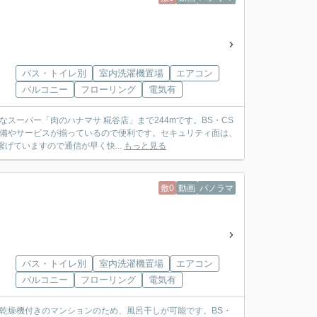
バス・トイレ別
室内洗濯機置場
エアコン
バルコニー
フローリング
電気有
スーパー「肉のハナマサ 糀谷店」まで244mです。BS・CS
設備やサービスが揃っているので便利です。セキュリティ面は、
げていますので通信が早く快...
もっと見る
敷0
動画
パノラマ
バス・トイレ別
室内洗濯機置場
エアコン
バルコニー
フローリング
電気有
乾燥機付きのマンションのため、風呂干しが可能です。BS・