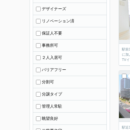
デザイナーズ
リノベーション済
保証人不要
事務所可
駅前
に加
２人入居可
TV
バリアフリー
分割可
分譲タイプ
管理人常駐
眺望良好
駅近