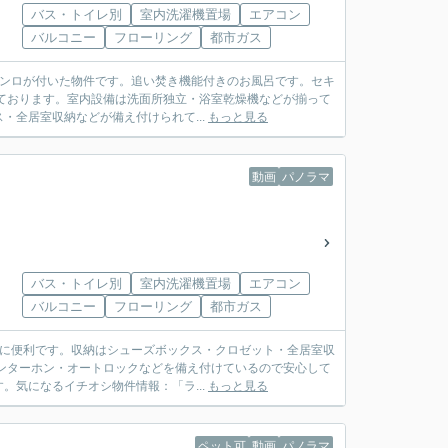
バス・トイレ別
室内洗濯機置場
エアコン
バルコニー
フローリング
都市ガス
コンロが付いた物件です。追い焚き機能付きのお風呂です。セキ
ております。室内設備は洗面所独立・浴室乾燥機などが揃って
全居室収納などが備え付けられて...
もっと見る
動画
パノラマ
バス・トイレ別
室内洗濯機置場
エアコン
バルコニー
フローリング
都市ガス
物に便利です。収納はシューズボックス・クロゼット・全居室収
ンターホン・オートロックなどを備え付けているので安心して
気になるイチオシ物件情報：「ラ...
もっと見る
ペット可
動画
パノラマ