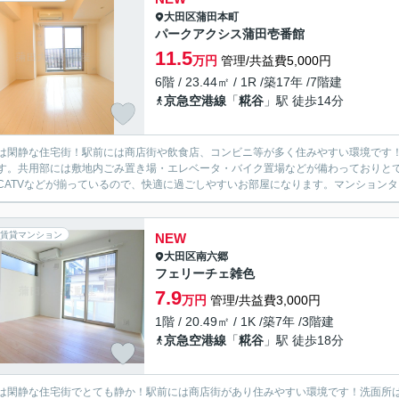
大田区
蒲田本町
パークアクシス蒲田壱番館
11.5
万円
管理/共益費5,000円
6階 / 23.44㎡ / 1R /築17年 /7階建
京急空港線
「
糀谷
」駅 徒歩14分
は閑静な住宅街！駅前には商店街や飲食店、コンビニ等が多く住みやすい環境です！
す。共用部には敷地内ごみ置き場・エレベータ・バイク置場などが備わっておりと
CATVなどが揃っているので、快適に過ごしやすいお部屋になります。マンションタ
賃貸マンション
NEW
大田区
南六郷
フェリーチェ雑色
7.9
万円
管理/共益費3,000円
1階 / 20.49㎡ / 1K /築7年 /3階建
京急空港線
「
糀谷
」駅 徒歩18分
は閑静な住宅街でとても静か！駅前には商店街があり住みやすい環境です！洗面所