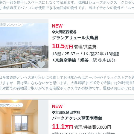
室の一部を物干しスペースにしなくて済みます。収納はシューズボックス・クロゼ
な通信速度でパソコンが使用できる光回線の物件です。当社イチオシの物件の「ルーブ
賃貸マンション
NEW
大田区
西糀谷
グランアリュール大鳥居
10.5
万円
管理/共益費-
13階 / 25.67㎡ / 1K /築22年 /13階建
京急空港線
「
糀谷
」駅 徒歩16分
は産業道路という大通り沿いに位置しており駅からはスーパーやドラッグストアを
りますが、音は気にならないかと思います。大鳥居駅まで10分で近隣には24時間
非対面での荷物受け取りができる宅配ボックス付きの物件です。通勤やお出かけに便利
賃貸マンション
NEW
大田区
蒲田本町
パークアクシス蒲田壱番館
11.1
万円
管理/共益費5,000円