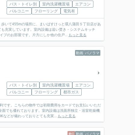
バス・トイレ別
室内洗濯機置場
エアコン
バルコニー
フローリング
電気有
歩いて455mの場所に、まいばすけっと環八蒲田５丁目店があ
ても充実しています。室内設備は追い焚き・システムキッチ
イプのお部屋です。片方にしか他の住戸...
もっと見る
動画
パノラマ
バス・トイレ別
室内洗濯機置場
エアコン
バルコニー
フローリング
都市ガス
便利です。こちらの物件では初期費用をカードでお支払いいただ
全面でも優れております。室内設備は洗面所独立・浴室乾燥機
などが備わっておりとても充実...
もっと見る
敷0
動画
パノラマ