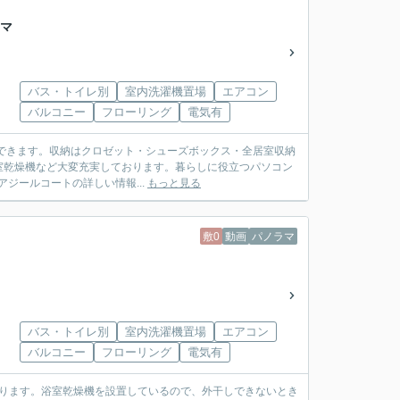
カマ
バス・トイレ別
室内洗濯機置場
エアコン
バルコニー
フローリング
電気有
できます。収納はクロゼット・シューズボックス・全居室収納
室乾燥機など大変充実しております。暮らしに役立つパソコン
アジールコートの詳しい情報...
もっと見る
敷0
動画
パノラマ
バス・トイレ別
室内洗濯機置場
エアコン
バルコニー
フローリング
電気有
にあります。浴室乾燥機を設置しているので、外干しできないとき