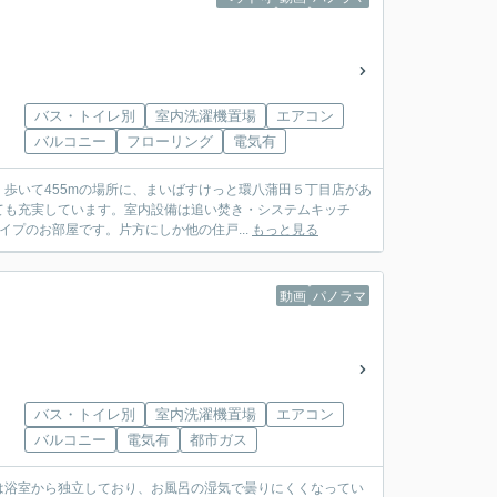
バス・トイレ別
室内洗濯機置場
エアコン
バルコニー
フローリング
電気有
歩いて455mの場所に、まいばすけっと環八蒲田５丁目店があ
ても充実しています。室内設備は追い焚き・システムキッチ
イプのお部屋です。片方にしか他の住戸...
もっと見る
動画
パノラマ
バス・トイレ別
室内洗濯機置場
エアコン
バルコニー
電気有
都市ガス
は浴室から独立しており、お風呂の湿気で曇りにくくなってい