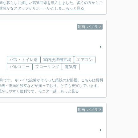
適な暮らしに嬉しい高速回線を導入しました。多くの方からご
豊かなスタッフがサポートいたしま...
もっと見る
動画
パノラマ
バス・トイレ別
室内洗濯機置場
エアコン
バルコニー
フローリング
電気有
便利です。キレイな設備がそろった築浅のお部屋。こちらは賃料
乾燥機・洗面所独立などが揃っており、とても充実しています。
しやすく便利です。モニター越...
もっと見る
動画
パノラマ