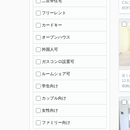
二世帯住宅
CS
好評
フリーレント
カードキー
オープンハウス
外国人可
ガスコンロ設置可
ルームシェア可
近く
12
学生向け
収納
カップル向け
女性向け
ファミリー向け