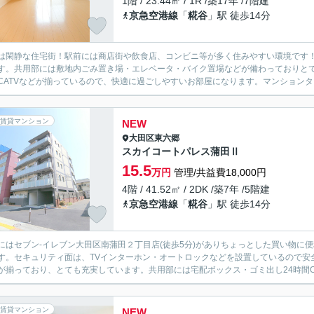
1階 / 23.44㎡ / 1R /築17年 /7階建
京急空港線
「
糀谷
」駅 徒歩14分
は閑静な住宅街！駅前には商店街や飲食店、コンビニ等が多く住みやすい環境です！
す。共用部には敷地内ごみ置き場・エレベータ・バイク置場などが備わっておりと
CATVなどが揃っているので、快適に過ごしやすいお部屋になります。マンションタ
賃貸マンション
NEW
大田区
東六郷
スカイコートパレス蒲田Ⅱ
15.5
万円
管理/共益費18,000円
4階 / 41.52㎡ / 2DK /築7年 /5階建
京急空港線
「
糀谷
」駅 徒歩14分
にはセブン-イレブン大田区南蒲田２丁目店(徒歩5分)がありちょっとした買い物に
す。セキュリティ面は、TVインターホン・オートロックなどを設置しているので安
が揃っており、とても充実しています。共用部には宅配ボックス・ゴミ出し24時間OK
賃貸マンション
NEW