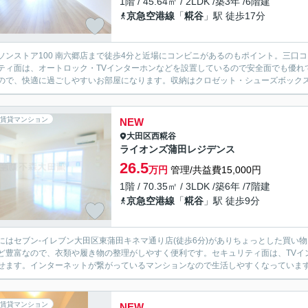
1階 / 45.64㎡ / 2LDK /築3年 /6階建
京急空港線
「
糀谷
」駅 徒歩17分
ソンストア100 南六郷店まで徒歩4分と近場にコンビニがあるのもポイント。三口
ティ面は、オートロック・TVインターホンなどを設置しているので安全面でも優れ
ので、快適に過ごしやすいお部屋になります。収納はクロゼット・シューズボックス・
賃貸マンション
NEW
大田区
西糀谷
ライオンズ蒲田レジデンス
26.5
万円
管理/共益費15,000円
1階 / 70.35㎡ / 3LDK /築6年 /7階建
京急空港線
「
糀谷
」駅 徒歩9分
にはセブン-イレブン大田区東蒲田キネマ通り店(徒歩6分)がありちょっとした買い
ど豊富なので、衣類や履き物の整理がしやすく便利です。セキュリティ面は、TVイ
せます。インターネットが繋がっているマンションなので生活しやすくなっています。
賃貸マンション
NEW