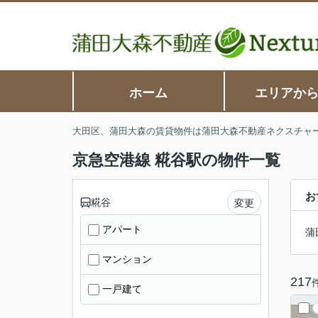
ホーム
エリアか
大田区、蒲田大森の賃貸物件は蒲田大森不動産ネクスチャ
京急空港線 糀谷駅の物件一覧
お
糀谷
変更
アパート
蒲
マンション
217
一戸建て