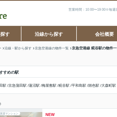
営業時間：10:00〜19:00※
ら探す
沿線から探す
会社概要
京急空港線 糀谷駅の物件一
ー
沿線・駅から探す
京急空港線の物件一覧
すすめの駅
田駅
/
京急蒲田駅
/
蓮沼駅
/
梅屋敷駅
/
糀谷駅
/
平和島駅
/
雑色駅
/
大森町駅
件
賃貸マンション
NEW