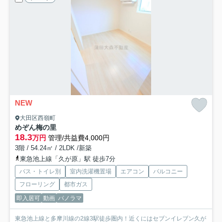
NEW
大田区西嶺町
めぞん梅の里
18.3
万円
管理/共益費4,000円
3階 / 54.24㎡ / 2LDK /新築
東急池上線「久が原」駅 徒歩7分
バス・トイレ別
室内洗濯機置場
エアコン
バルコニー
フローリング
都市ガス
即入居可
動画
パノラマ
東急池上線と多摩川線の2線3駅徒歩圏内！近くにはセブンイレブン久が