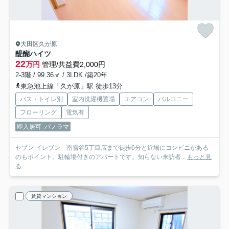
大田区久が原
醍醐ハイツ
22
万円
管理/共益費2,000円
2-3階 / 99.36㎡ / 3LDK /築20年
東急池上線「久が原」駅 徒歩13分
バス・トイレ別
室内洗濯機置場
エアコン
バルコニー
フローリング
電気有
即入居可
パノラマ
セブン-イレブン 南雪谷5丁目店まで徒歩6分と近場にコンビニがある
のもポイント。駐輪場付きのアパートです。知らない来訪者...
もっと見
る
賃貸マンション