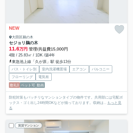
NEW
大田区鵜の木
セジョリ鵜の木
11.6
万円
管理/共益費15,000円
4階 / 25.83㎡ / 1DK /築4年
東急池上線「久が原」駅 徒歩13分
バス・トイレ別
室内洗濯機置場
エアコン
バルコニー
フローリング
電気有
敷礼0
ペット可
動画
防犯対策もバッチリなマンションタイプの物件です。共用部には宅配ボ
ックス・ゴミ出し24時間OKなどが揃っております。収納は...
もっと見
る
賃貸マンション