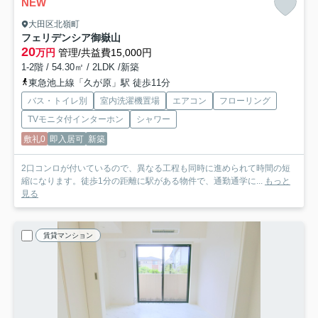
NEW
大田区北嶺町
フェリデンシア御嶽山
20
万円
管理/共益費15,000円
1-2階 / 54.30㎡ / 2LDK /新築
東急池上線「久が原」駅 徒歩11分
バス・トイレ別
室内洗濯機置場
エアコン
フローリング
TVモニタ付インターホン
シャワー
敷礼0
即入居可
新築
2口コンロが付いているので、異なる工程も同時に進められて時間の短
縮になります。徒歩1分の距離に駅がある物件で、通勤通学に...
もっと
見る
賃貸マンション