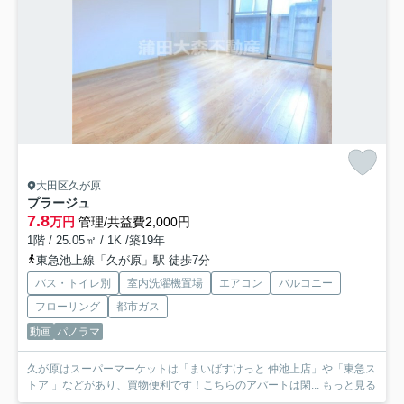
大田区久が原
プラージュ
7.8
万円
管理/共益費2,000円
1階 / 25.05㎡ / 1K /築19年
東急池上線「久が原」駅 徒歩7分
バス・トイレ別
室内洗濯機置場
エアコン
バルコニー
フローリング
都市ガス
動画
パノラマ
久が原はスーパーマーケットは「まいばすけっと 仲池上店」や「東急ス
トア 」などがあり、買物便利です！こちらのアパートは閑...
もっと見る