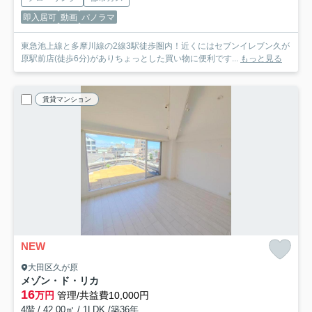
即入居可
動画
パノラマ
東急池上線と多摩川線の2線3駅徒歩圏内！近くにはセブンイレブン久が
原駅前店(徒歩6分)がありちょっとした買い物に便利です...
もっと見る
賃貸マンション
NEW
大田区久が原
メゾン・ド・リカ
16
万円
管理/共益費10,000円
4階 / 42.00㎡ / 1LDK /築36年