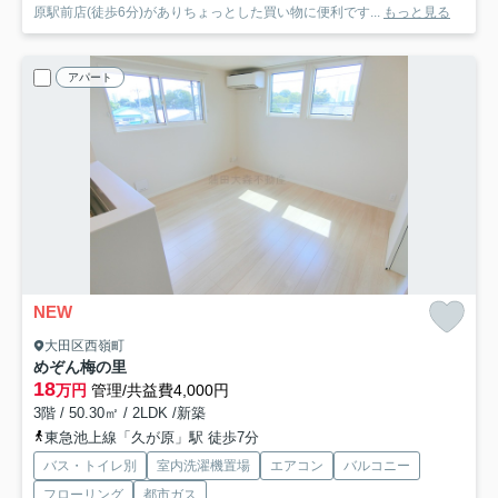
原駅前店(徒歩6分)がありちょっとした買い物に便利です...
もっと見る
アパート
NEW
大田区西嶺町
めぞん梅の里
18
万円
管理/共益費4,000円
3階 / 50.30㎡ / 2LDK /新築
東急池上線「久が原」駅 徒歩7分
バス・トイレ別
室内洗濯機置場
エアコン
バルコニー
フローリング
都市ガス