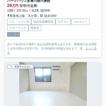
パークハウス多摩川南弐番館
29
万円
管理/共益費-
10階 / 103.93㎡ / 3LDK /築34年
東急池上線「久が原」駅 徒歩19分
バス・トイレ別
室内洗濯機置場
エアコン
バルコニー
フローリング
電気有
パノラマ
歩いて徒歩6分の場所にあおば調剤薬局もあります。開放感のある間取
りは年代問わず好評です。3LDK物件の情報は当社まで。室...
もっと見
る
賃貸マンション