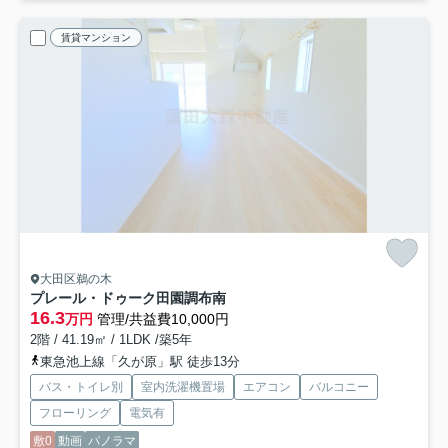
賃貸マンション
大田区鵜の木
プレール・ドゥーク田園調布南
16.3
万円
管理/共益費10,000円
2階 / 41.19㎡ / 1LDK /築5年
東急池上線「久が原」駅 徒歩13分
バス・トイレ別
室内洗濯機置場
エアコン
バルコニー
フローリング
電気有
敷0
動画
パノラマ