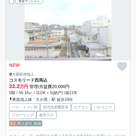
賃貸マンション
NEW
大田区仲池上
コスモリード西馬込
22.2
万円
管理/共益費20,000円
5階 / 50.18㎡ / 2LDK＋S(納戸) /築21年
東急池上線「久が原」駅 徒歩19分
バス・トイレ別
室内洗濯機置場
エアコン
バルコニー
フローリング
都市ガス
礼0
即入居可
動画