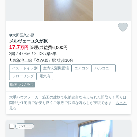
大田区久が原
メルヴェーユ久が原
17.7
万円
管理/共益費6,000円
2階 / 4.06㎡ / 2LDK /築5年
東急池上線「久が原」駅 徒歩10分
バス・トイレ別
室内洗濯機置場
エアコン
バルコニー
フローリング
電気有
動画
パノラマ
大手ハウスメーカー施工の建物で収納豊富な考えられた間取り！周りは
閑静な住宅街で治安も良くご家族で快適な暮らしが実現できま...
もっと
見る
アパート