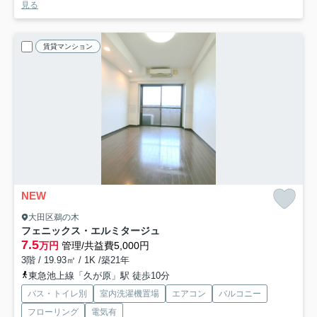
見る
賃貸マンション
NEW
大田区鵜の木
フェニックス・エルミタージュ
7.5
万円
管理/共益費5,000円
3階 / 19.93㎡ / 1K /築21年
東急池上線「久が原」駅 徒歩10分
バス・トイレ別
室内洗濯機置場
エアコン
バルコニー
フローリング
電気有