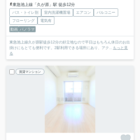
東急池上線「久が原」駅 徒歩12分
バス・トイレ別
室内洗濯機置場
エアコン
バルコニー
フローリング
電気有
動画
パノラマ
東急池上線久が原駅徒歩12分の好立地なので平日はもちろん休日のお出
掛けにもとても便利です。2駅利用できる場所にあり、アク...
もっと見
る
賃貸マンション