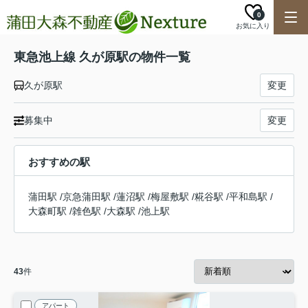
0
お気に入り
東急池上線 久が原駅の物件一覧
久が原駅
変更
募集中
変更
おすすめの駅
蒲田駅
/
京急蒲田駅
/
蓮沼駅
/
梅屋敷駅
/
糀谷駅
/
平和島駅
/
大森町駅
/
雑色駅
/
大森駅
/
池上駅
43
件
アパート