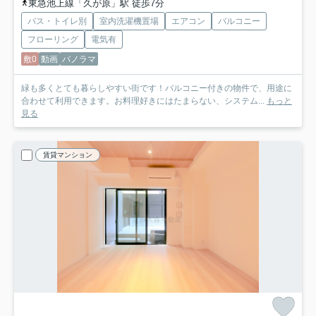
東急池上線「久が原」駅 徒歩7分
バス・トイレ別
室内洗濯機置場
エアコン
バルコニー
フローリング
電気有
敷0
動画
パノラマ
緑も多くとても暮らしやすい街です！バルコニー付きの物件で、用途に
合わせて利用できます。お料理好きにはたまらない、システム...
もっと
見る
賃貸マンション