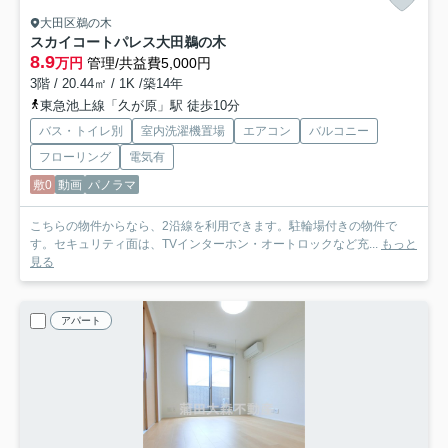
大田区鵜の木
スカイコートパレス大田鵜の木
8.9
万円
管理/共益費5,000円
3階 / 20.44㎡ / 1K /築14年
東急池上線「久が原」駅 徒歩10分
バス・トイレ別
室内洗濯機置場
エアコン
バルコニー
フローリング
電気有
敷0
動画
パノラマ
こちらの物件からなら、2沿線を利用できます。駐輪場付きの物件で
す。セキュリティ面は、TVインターホン・オートロックなど充...
もっと
見る
アパート