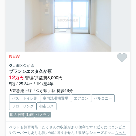
NEW
大田区久が原
ブランシエスタ久が原
12
万円
管理/共益費8,000円
5階 / 25.84㎡ / 1K /築4年
東急池上線「久が原」駅 徒歩18分
バス・トイレ別
室内洗濯機置場
エアコン
バルコニー
フローリング
都市ガス
即入居可
動画
パノラマ
ペットも飼育可能！たくさんの収納があり便利です！近くにはコンビニ
やスーパーもありお買い物に困りません！収納はシューズボッ...
もっと