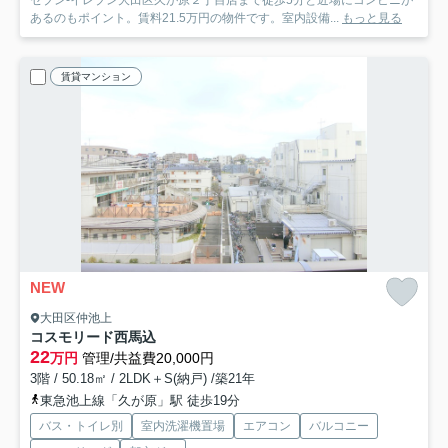
セブン-イレブン大田区久が原２丁目店まで徒歩5分と近場にコンビニが
あるのもポイント。賃料21.5万円の物件です。室内設備...
もっと見る
賃貸マンション
NEW
大田区仲池上
コスモリード西馬込
22
万円
管理/共益費20,000円
3階 / 50.18㎡ / 2LDK＋S(納戸) /築21年
東急池上線「久が原」駅 徒歩19分
バス・トイレ別
室内洗濯機置場
エアコン
バルコニー