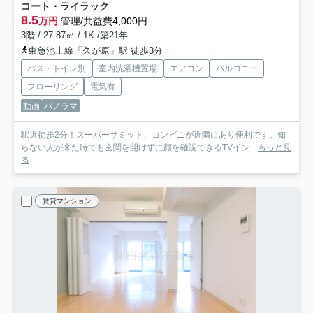
コート・ライラック
8.5
万円
管理/共益費4,000円
3階 / 27.87㎡ / 1K /築21年
東急池上線「久が原」駅 徒歩3分
バス・トイレ別
室内洗濯機置場
エアコン
バルコニー
フローリング
電気有
動画
パノラマ
駅近徒歩2分！スーパーサミット、コンビニが近隣にあり便利です。知
らない人が来た時でも玄関を開けずに顔を確認できるTVイン...
もっと見
る
賃貸マンション