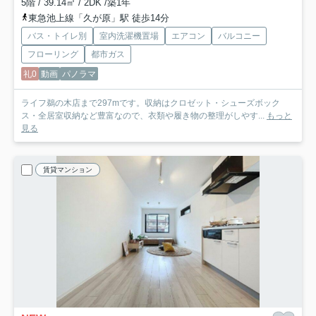
5階 / 39.14㎡ / 2DK /築1年
東急池上線「久が原」駅 徒歩14分
バス・トイレ別
室内洗濯機置場
エアコン
バルコニー
フローリング
都市ガス
礼0
動画
パノラマ
ライフ鵜の木店まで297mです。収納はクロゼット・シューズボック
ス・全居室収納など豊富なので、衣類や履き物の整理がしやす...
もっと
見る
賃貸マンション