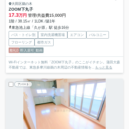
大田区鵜の木
ZOOM下丸子
17.3
万円
管理/共益費15,000円
1階 / 38.15㎡ / 1LDK /築1年
東急池上線「久が原」駅 徒歩16分
バス・トイレ別
室内洗濯機置場
エアコン
バルコニー
フローリング
都市ガス
敷礼0
即入居可
動画
Wi-Fiインターネット無料「ZOOM下丸子」のここがイチオシ。蒲田大森
不動産では、東急多摩川線鵜の木周辺の不動産情報を...
もっと見る
アパート