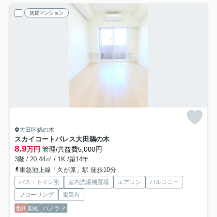
賃貸マンション
大田区鵜の木
スカイコートパレス大田鵜の木
8.9
万円
管理/共益費5,000円
3階 / 20.44㎡ / 1K /築14年
東急池上線「久が原」駅 徒歩10分
バス・トイレ別
室内洗濯機置場
エアコン
バルコニー
フローリング
電気有
敷0
動画
パノラマ