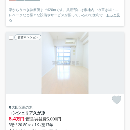
家からうのき診療所まで420mです。共用部には敷地内ごみ置き場・エ
レベータなど様々な設備やサービスが揃っているので便利で...
もっと見
る
賃貸マンション
大田区鵜の木
コンシェリア久が原
8.4
万円
管理/共益費5,000円
3階 / 20.80㎡ / 1K /築17年