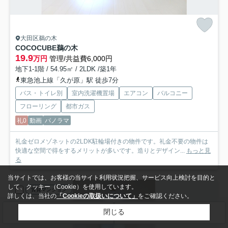
大田区鵜の木
COCOCUBE鵜の木
19.9
万円
管理/共益費6,000円
地下1-1階 / 54.95㎡ / 2LDK /築1年
東急池上線「久が原」駅 徒歩7分
バス・トイレ別
室内洗濯機置場
エアコン
バルコニー
フローリング
都市ガス
礼0
動画
パノラマ
礼金ゼロメゾネットの2LDK駐輪場付きの物件です。礼金不要の物件は
快適な空間で得をするメリットが多いです。造りとデザイン...
もっと見
る
当サイトでは、お客様の当サイト利用状況把握、サービス向上検討を目的と
して、クッキー（Cookie）を使用しています。
賃貸マンション
詳しくは、当社の
「Cookieの取扱いについて」
をご確認ください。
閉じる
検索条件を変更
まとめてお問い合わせ