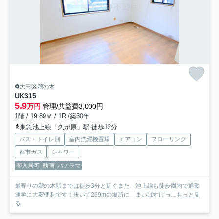
大田区鵜の木
UK315
5.9
万円
管理/共益費3,000円
1階 / 19.89㎡ / 1R /築30年
東急池上線「久が原」駅 徒歩12分
バス・トイレ別
室内洗濯機置場
エアコン
フローリング
都市ガス
シャワー
即入居可
動画
パノラマ
最寄りの鵜の木駅までは徒歩3分と近くまた、池上線も徒歩圏内で通勤
通学に大変便利です！歩いて269mの場所に、まいばすけっ...
もっと見
る