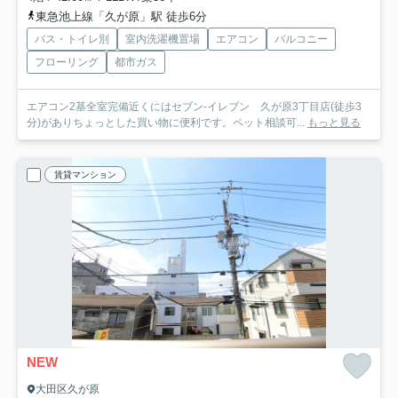
東急池上線「久が原」駅 徒歩6分
バス・トイレ別
室内洗濯機置場
エアコン
バルコニー
フローリング
都市ガス
エアコン2基全室完備近くにはセブン-イレブン 久が原3丁目店(徒歩3
分)がありちょっとした買い物に便利です。ペット相談可...
もっと見る
賃貸マンション
NEW
大田区久が原