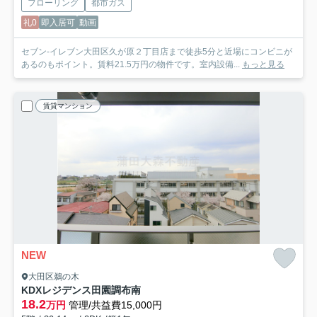
フローリング
都市ガス
礼0
即入居可
動画
セブン-イレブン大田区久が原２丁目店まで徒歩5分と近場にコンビニが
あるのもポイント。賃料21.5万円の物件です。室内設備...
もっと見る
賃貸マンション
NEW
大田区鵜の木
KDXレジデンス田園調布南
18.2
万円
管理/共益費15,000円