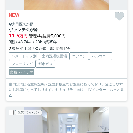
NEW
大田区久が原
ヴァンテ久が原
11.5
万円
管理/共益費5,000円
3階 / 43.74㎡ / 2DK /築35年
東急池上線「久が原」駅 徒歩14分
バス・トイレ別
室内洗濯機置場
エアコン
バルコニー
フローリング
都市ガス
動画
パノラマ
室内設備は浴室乾燥機・洗面所独立など豊富に揃っており、過ごしやす
いお部屋になっております。セキュリティ面は、TVインター...
もっと見
る
賃貸マンション