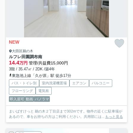
NEW
大田区鵜の木
ルフレ田園調布南
14.4
万円
管理/共益費15,000円
3階 / 35.47㎡ / 2DK /築4年
東急池上線「久が原」駅 徒歩17分
バス・トイレ別
室内洗濯機置場
エアコン
バルコニー
フローリング
電気有
即入居可
動画
パノラマ
まいばすけっと 鵜の木２丁目店まで302mです。物件の近くに駐車場が
あるので、車をお持ちの方はご利用ください。共用部には...
もっと見る