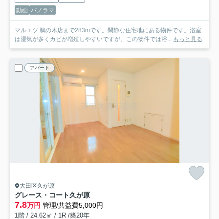
動画
パノラマ
マルエツ 鵜の木店まで283mです。閑静な住宅地にある物件です。浴室
は湿気が多くカビが増殖しやすいですが、この物件では浴...
もっと見る
アパート
大田区久が原
グレース・コート久が原
7.8
万円
管理/共益費5,000円
1階 / 24.62㎡ / 1R /築20年