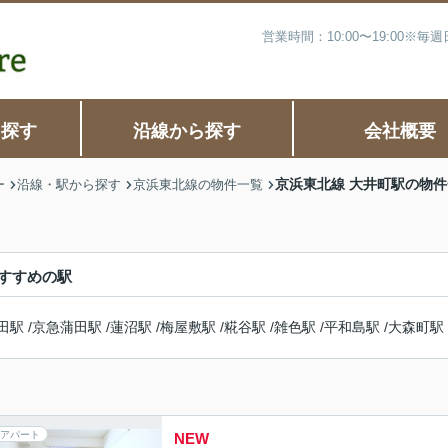
営業時間：10:00〜19:00※
ら探す
沿線から探す
会社概要
京浜東北線 大井町駅の物
ー
沿線・駅から探す
京浜東北線の物件一覧
すすめの駅
田駅
/
京急蒲田駅
/
蓮沼駅
/
梅屋敷駅
/
糀谷駅
/
雑色駅
/
平和島駅
/
大森町駅
アパート
NEW