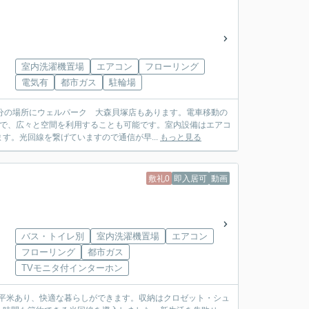
室内洗濯機置場
エアコン
フローリング
電気有
都市ガス
駐輪場
分の場所にウェルパーク 大森貝塚店もあります。電車移動の
ので、広々と空間を利用することも可能です。室内設備はエアコ
。光回線を繋げていますので通信が早...
もっと見る
敷礼0
即入居可
動画
バス・トイレ別
室内洗濯機置場
エアコン
フローリング
都市ガス
TVモニタ付インターホン
33平米あり、快適な暮らしができます。収納はクロゼット・シュ