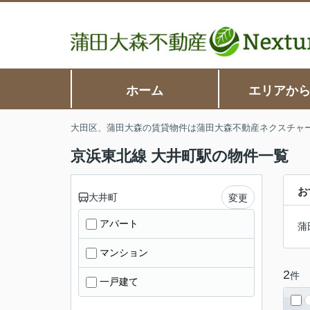
ホーム
エリアか
大田区、蒲田大森の賃貸物件は蒲田大森不動産ネクスチャ
京浜東北線 大井町駅の物件一覧
お
大井町
変更
アパート
蒲
マンション
2
件
一戸建て