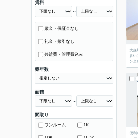
賃料
～
敷金・保証金なし
礼金・敷引なし
大森
共益費・管理費込み
多い
ン全
築年数
面積
～
間取り
ワンルーム
1K
便利
1DK
1LDK