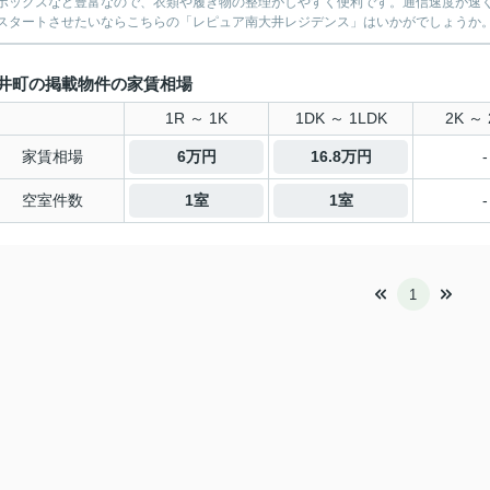
ボックスなど豊富なので、衣類や履き物の整理がしやすく便利です。通信速度が速
スタートさせたいならこちらの「レピュア南大井レジデンス」はいかがでしょうか。品
井町の掲載物件の家賃相場
1R ～ 1K
1DK ～ 1LDK
2K ～ 
家賃相場
6万円
16.8万円
-
空室件数
1室
1室
-
1