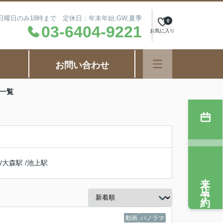
毎週日曜日のみ18時まで 定休日：年末年始,GW,夏季
0
03-6404-9221
お気に入り
お問い合わせ
件一覧
/
大森駅
/
池上駅
来店予約
動画
パノラマ