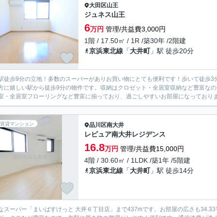
大田区
山王
ジュネス山王
6
万円
管理/共益費3,000円
1階 / 17.50㎡ / 1R /築30年 /2階建
京浜東北線
「
大井町
」駅 徒歩20分
駅徒歩9分の立地！多数のスーパーがありお買い物にとても便利です！歩いて徒歩3
方に嬉しい駅から徒歩9分の物件です。収納はクロゼット・全居室収納など豊富な
室・全居室フローリングなど豊富に揃っており、過ごしやすいお部屋になっております
賃貸マンション
品川区
南大井
レピュア南大井レジデンス
16.8
万円
管理/共益費15,000円
4階 / 30.60㎡ / 1LDK /築1年 /5階建
京浜東北線
「
大井町
」駅 徒歩14分
なスーパー「まいばすけっと 大井６丁目店」まで437mです。お部屋の広さも34.