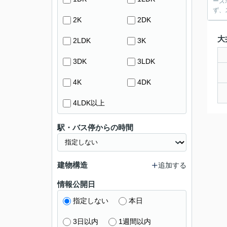
ーズ
ず、
2K
2DK
大
2LDK
3K
3DK
3LDK
4K
4DK
4LDK以上
駅・バス停からの時間
建物構造
追加する
情報公開日
指定しない
本日
3日以内
1週間以内