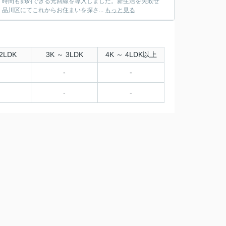
く時間も節約できる光回線を導入しました。新生活を失敗せ
川区にてこれからお住まいを探さ...
もっと見る
2LDK
3K ～ 3LDK
4K ～ 4LDK以上
-
-
-
-