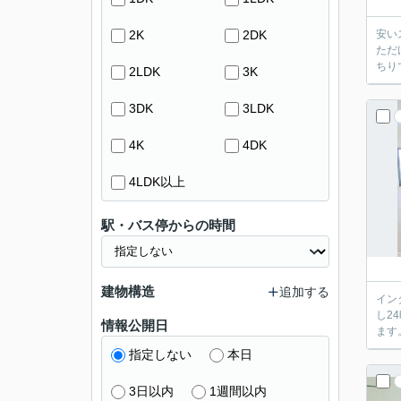
2K
2DK
安い
ただ
ちり
2LDK
3K
3DK
3LDK
4K
4DK
4LDK以上
駅・バス停からの時間
建物構造
追加する
イン
し2
情報公開日
ます
指定しない
本日
3日以内
1週間以内