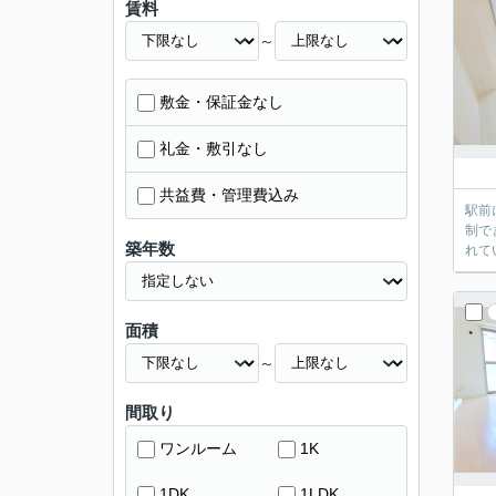
賃料
～
敷金・保証金なし
礼金・敷引なし
共益費・管理費込み
駅前
制で
築年数
れて
面積
～
間取り
ワンルーム
1K
1DK
1LDK