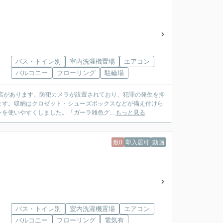
バス・トイレ別
室内洗濯機置場
エアコン
バルコニー
フローリング
駐輪場
郷店があります。防犯カメラが設置されており、犯罪の発生を抑
ます。収納はクロゼット・シューズボックスなどが備え付けら
使いやすくしました。「ガーラ雑色グ...
もっと見る
敷0
即入居可
動画
バス・トイレ別
室内洗濯機置場
エアコン
バルコニー
フローリング
電気有