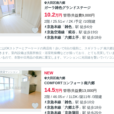
大田区
南六郷
ガーラ雑色グランドステージ
10.2
万円
管理/共益費9,000円
2階 / 25.51㎡ / 2K /予定 /10階建
京急本線
「
雑色
」駅 徒歩6分
京急空港線
「
糀谷
」駅 徒歩19分
京急本線
「
六郷土手
」駅 徒歩18分
にはOKストアーとアーケードの商店街！歩いて6分の場所に、スギドラッグ 南六
きます。室内設備は洗面所独立・浴室乾燥機などが揃っており、とても充実してい
いるので、衣類や日用品の収納に重宝します。マンションに光回線を繋いでパソコンを
賃貸マンション
NEW
大田区
南六郷
COMFORTコンフォート南六郷
14.5
万円
管理/共益費13,000円
2階 / 46.05㎡ / 1LDK /築11年 /3階建
京急本線
「
雑色
」駅 徒歩10分
京急本線
「
六郷土手
」駅 徒歩18分
京急本線
「
京急蒲田
」駅 徒歩25分