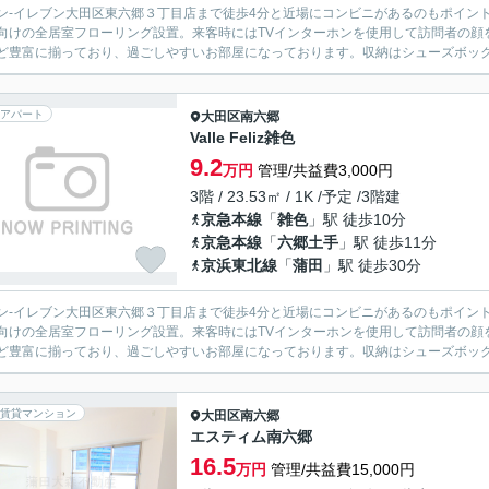
ン-イレブン大田区東六郷３丁目店まで徒歩4分と近場にコンビニがあるのもポイン
向けの全居室フローリング設置。来客時にはTVインターホンを使用して訪問者の顔
ど豊富に揃っており、過ごしやすいお部屋になっております。収納はシューズボックス
アパート
大田区
南六郷
Valle Feliz雑色
9.2
万円
管理/共益費3,000円
3階 / 23.53㎡ / 1K /予定 /3階建
京急本線
「
雑色
」駅 徒歩10分
京急本線
「
六郷土手
」駅 徒歩11分
京浜東北線
「
蒲田
」駅 徒歩30分
ン-イレブン大田区東六郷３丁目店まで徒歩4分と近場にコンビニがあるのもポイン
向けの全居室フローリング設置。来客時にはTVインターホンを使用して訪問者の顔
ど豊富に揃っており、過ごしやすいお部屋になっております。収納はシューズボックス
賃貸マンション
大田区
南六郷
エスティム南六郷
16.5
万円
管理/共益費15,000円