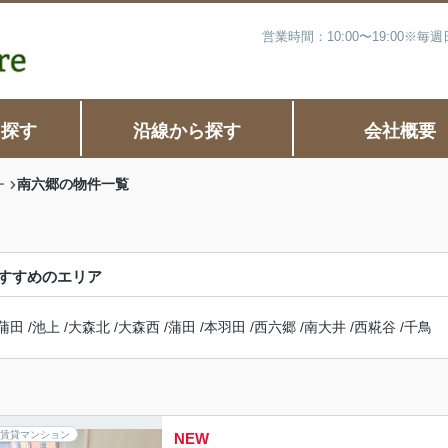
営業時間：10:00〜19:00※
ら探す
沿線から探す
会社概要
南六郷の物件一覧
ー
すすめのエリア
蒲田
/
池上
/
大森北
/
大森西
/
蒲田
/
本羽田
/
西六郷
/
南大井
/
西糀谷
/
千鳥
賃貸マンション
NEW