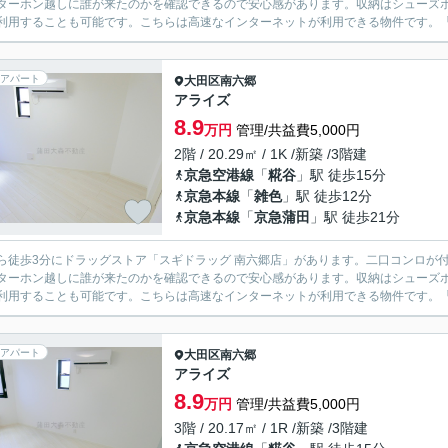
ターホン越しに誰が来たのかを確認できるので安心感があります。収納はシューズ
利用することも可能です。こちらは高速なインターネットが利用できる物件です。「
アパート
大田区
南六郷
アライズ
8.9
万円
管理/共益費5,000円
2階 / 20.29㎡ / 1K /新築 /3階建
京急空港線
「
糀谷
」駅 徒歩15分
京急本線
「
雑色
」駅 徒歩12分
京急本線
「
京急蒲田
」駅 徒歩21分
ら徒歩3分にドラッグストア「スギドラッグ 南六郷店」があります。二口コンロが
ターホン越しに誰が来たのかを確認できるので安心感があります。収納はシューズ
利用することも可能です。こちらは高速なインターネットが利用できる物件です。「
アパート
大田区
南六郷
アライズ
8.9
万円
管理/共益費5,000円
3階 / 20.17㎡ / 1R /新築 /3階建