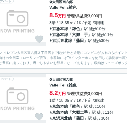
アパート
大田区
南六郷
Valle Feliz雑色
8.5
万円
管理/共益費3,000円
3階 / 18.35㎡ / 1K /予定 /3階建
京急本線
「
雑色
」駅 徒歩10分
京急本線
「
六郷土手
」駅 徒歩11分
京浜東北線
「
蒲田
」駅 徒歩30分
ン-イレブン大田区東六郷３丁目店まで徒歩4分と近場にコンビニがあるのもポイン
向けの全居室フローリング設置。来客時にはTVインターホンを使用して訪問者の顔
ど豊富に揃っており、過ごしやすいお部屋になっております。収納はシューズボックス
アパート
大田区
南六郷
Valle Feliz雑色
8.2
万円
管理/共益費3,000円
1階 / 18.35㎡ / 1K /予定 /3階建
京急本線
「
雑色
」駅 徒歩10分
京急本線
「
六郷土手
」駅 徒歩11分
京浜東北線
「
蒲田
」駅 徒歩30分