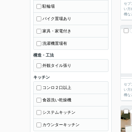
セブ
駐輪場
い方
機な
バイク置場あり
家具・家電付き
洗濯機置場有
構造・工法
外観タイル張り
キッチン
セブ
コンロ２口以上
い方
機な
食器洗い乾燥機
システムキッチン
カウンターキッチン