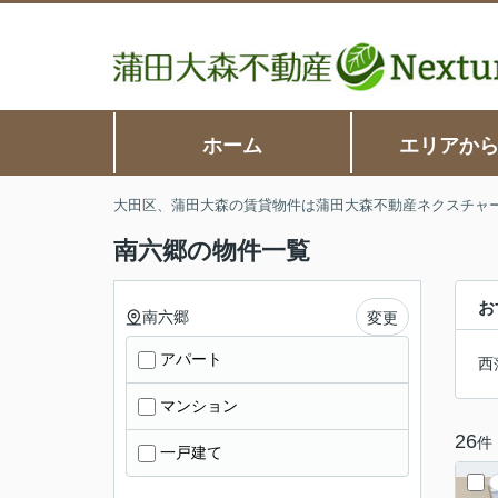
ホーム
エリアか
大田区、蒲田大森の賃貸物件は蒲田大森不動産ネクスチャ
南六郷の物件一覧
お
南六郷
変更
アパート
西
マンション
26
件
一戸建て