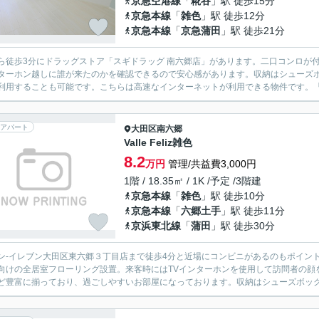
京急空港線
「
糀谷
」駅 徒歩15分
京急本線
「
雑色
」駅 徒歩12分
京急本線
「
京急蒲田
」駅 徒歩21分
ら徒歩3分にドラッグストア「スギドラッグ 南六郷店」があります。二口コンロが
ターホン越しに誰が来たのかを確認できるので安心感があります。収納はシューズ
利用することも可能です。こちらは高速なインターネットが利用できる物件です。「
アパート
大田区
南六郷
Valle Feliz雑色
8.2
万円
管理/共益費3,000円
1階 / 18.35㎡ / 1K /予定 /3階建
京急本線
「
雑色
」駅 徒歩10分
京急本線
「
六郷土手
」駅 徒歩11分
京浜東北線
「
蒲田
」駅 徒歩30分
ン-イレブン大田区東六郷３丁目店まで徒歩4分と近場にコンビニがあるのもポイン
向けの全居室フローリング設置。来客時にはTVインターホンを使用して訪問者の顔
ど豊富に揃っており、過ごしやすいお部屋になっております。収納はシューズボックス