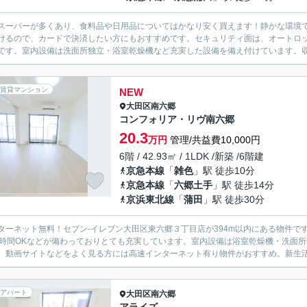
スーパーが多くあり、食料品や日用品についてはかなり安く買えます！静かな環境
けるので、カードで決済したい方にもおすすめです。セキュリティ面は、オートロッ
です。室内設備は洗面所独立・浴室乾燥機など充実した設備を備え付けています。収
賃貸マンション
NEW
大田区
南六郷
コンフォリア・リヴ南六郷
20.3
万円
管理/共益費10,000円
6階 / 42.93㎡ / 1LDK /新築 /6階建
京急本線
「
雑色
」駅 徒歩10分
京急本線
「
六郷土手
」駅 徒歩14分
京浜東北線
「
蒲田
」駅 徒歩30分
ターネット無料！セブン-イレブン大田区東六郷３丁目店が394m以内にある物件
4時間OKなどが備わっておりとても充実しています。室内設備は浴室乾燥機・洗面
。動画サイトなどをよく見る方には高速インターネット有り物件がおすすめ。新生活を
アパート
大田区
南六郷