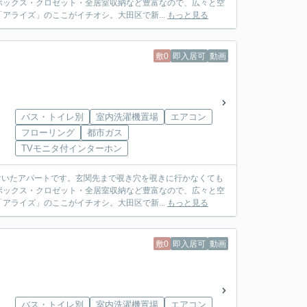
ボックス・クロゼット・全居室収納など豊富なので、広々と空
アライズ」のここがイチオシ。大田区で新...
もっと見る
敷0
即入居可
動画
バス・トイレ別
室内洗濯機置場
エアコン
フローリング
都市ガス
TVモニタ付インターホン
付いたアパートです。玄関先まで覗き穴を覗きに行かなくても
ボックス・クロゼット・全居室収納など豊富なので、広々と空
アライズ」のここがイチオシ。大田区で新...
もっと見る
敷0
即入居可
動画
バス・トイレ別
室内洗濯機置場
エアコン