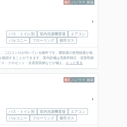
敷0
パノラマ
新築
バス・トイレ別
室内洗濯機置場
エアコン
バルコニー
フローリング
都市ガス
ト。二口コンロが付いている物件です。畳部屋の使用頻度が低
を確認することができます。室内設備は洗面所独立・浴室乾燥
・クロゼット・全居室収納などが備え...
もっと見る
敷0
パノラマ
新築
バス・トイレ別
室内洗濯機置場
エアコン
バルコニー
フローリング
都市ガス