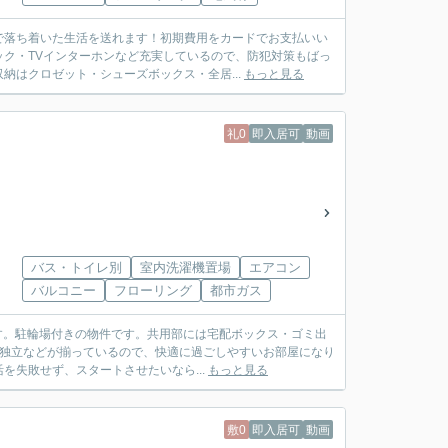
で落ち着いた生活を送れます！初期費用をカードでお支払いい
ク・TVインターホンなど充実しているので、防犯対策もばっ
納はクロゼット・シューズボックス・全居...
もっと見る
礼0
即入居可
動画
バス・トイレ別
室内洗濯機置場
エアコン
バルコニー
フローリング
都市ガス
です。駐輪場付きの物件です。共用部には宅配ボックス・ゴミ出
所独立などが揃っているので、快適に過ごしやすいお部屋になり
失敗せず、スタートさせたいなら...
もっと見る
敷0
即入居可
動画