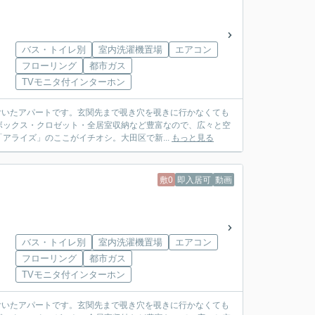
バス・トイレ別
室内洗濯機置場
エアコン
フローリング
都市ガス
TVモニタ付インターホン
付いたアパートです。玄関先まで覗き穴を覗きに行かなくても
ボックス・クロゼット・全居室収納など豊富なので、広々と空
アライズ」のここがイチオシ。大田区で新...
もっと見る
敷0
即入居可
動画
バス・トイレ別
室内洗濯機置場
エアコン
フローリング
都市ガス
TVモニタ付インターホン
付いたアパートです。玄関先まで覗き穴を覗きに行かなくても