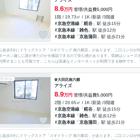
アライズ
8.6
万円
管理/共益費5,000円
1階 / 19.73㎡ / 1K /新築 /3階建
京急空港線
「
糀谷
」駅 徒歩15分
京急本線
「
雑色
」駅 徒歩12分
京急本線
「
京急蒲田
」駅 徒歩21分
ら徒歩3分にドラッグストア「スギドラッグ 南六郷店」があります。二口コンロが
ターホン越しに誰が来たのかを確認できるので安心感があります。収納はシューズ
利用することも可能です。こちらは高速なインターネットが利用できる物件です。「
アパート
大田区
南六郷
アライズ
8.9
万円
管理/共益費5,000円
2階 / 20.65㎡ / 1K /新築 /3階建
京急空港線
「
糀谷
」駅 徒歩15分
京急本線
「
雑色
」駅 徒歩12分
京急本線
「
京急蒲田
」駅 徒歩21分
ら徒歩3分にドラッグストア「スギドラッグ 南六郷店」があります。二口コンロが