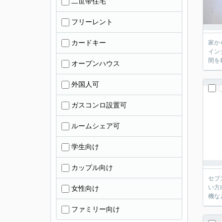
二世帯住宅
フリーレント
カードキー
家か
イン
間を
オープンハウス
外国人可
ガスコンロ設置可
ルームシェア可
学生向け
カップル向け
セブ
い方
女性向け
機な
ファミリー向け