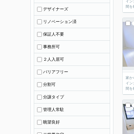
イン
間を
デザイナーズ
リノベーション済
保証人不要
事務所可
２人入居可
バリアフリー
家か
イン
分割可
間を
分譲タイプ
管理人常駐
眺望良好