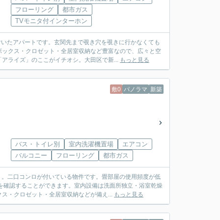
フローリング
都市ガス
TVモニタ付インターホン
付いたアパートです。玄関先まで覗き穴を覗きに行かなくても
ボックス・クロゼット・全居室収納など豊富なので、広々と空
アライズ」のここがイチオシ。大田区で新...
もっと見る
敷0
パノラマ
新築
バス・トイレ別
室内洗濯機置場
エアコン
バルコニー
フローリング
都市ガス
ト。二口コンロが付いている物件です。畳部屋の使用頻度が低
を確認することができます。室内設備は洗面所独立・浴室乾燥
・クロゼット・全居室収納などが備え...
もっと見る