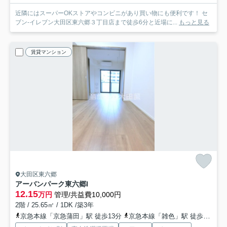
近隣にはスーパーOKストアやコンビニがあり買い物にも便利です！ セ
ブン-イレブン大田区東六郷３丁目店まで徒歩6分と近場に...
もっと見る
賃貸マンション
大田区東六郷
アーバンパーク東六郷I
12.15
万円
管理/共益費10,000円
2階 / 25.65㎡ / 1DK /築3年
京急本線「京急蒲田」駅 徒歩13分
京急本線「雑色」駅 徒歩10分