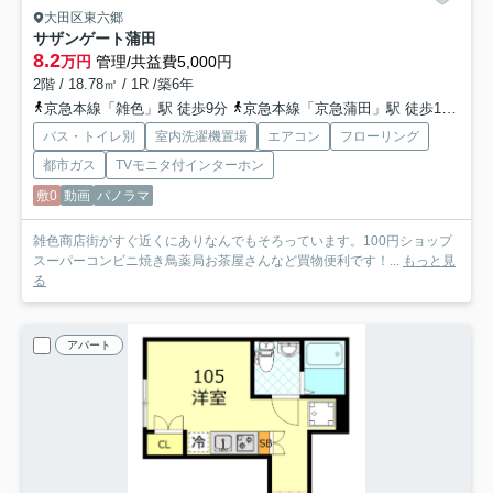
大田区東六郷
サザンゲート蒲田
8.2
万円
管理/共益費5,000円
2階 / 18.78㎡ / 1R /築6年
京急本線「雑色」駅 徒歩9分
京急本線「京急蒲田」駅 徒歩16分
京
バス・トイレ別
室内洗濯機置場
エアコン
フローリング
都市ガス
TVモニタ付インターホン
敷0
動画
パノラマ
雑色商店街がすぐ近くにありなんでもそろっています。100円ショップ
スーパーコンビニ焼き鳥薬局お茶屋さんなど買物便利です！...
もっと見
る
アパート