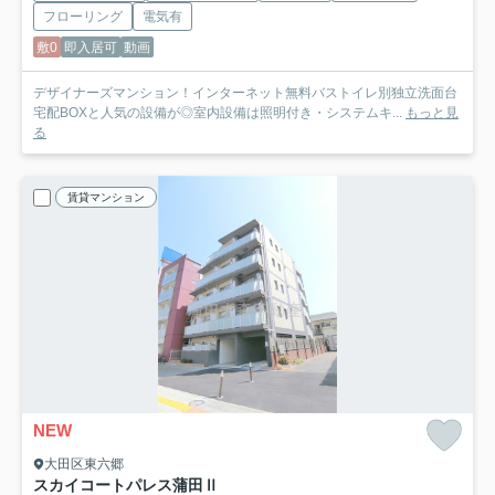
フローリング
電気有
敷0
即入居可
動画
デザイナーズマンション！インターネット無料バストイレ別独立洗面台
宅配BOXと人気の設備が◎室内設備は照明付き・システムキ...
もっと見
る
賃貸マンション
NEW
大田区東六郷
スカイコートパレス蒲田Ⅱ