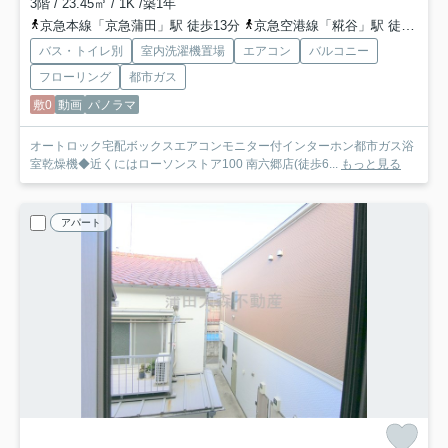
3階 / 23.45㎡ / 1K /築1年
京急本線「京急蒲田」駅 徒歩13分
京急空港線「糀谷」駅 徒歩12分
バス・トイレ別
室内洗濯機置場
エアコン
バルコニー
フローリング
都市ガス
敷0
動画
パノラマ
オートロック宅配ボックスエアコンモニター付インターホン都市ガス浴
室乾燥機◆近くにはローソンストア100 南六郷店(徒歩6...
もっと見る
アパート