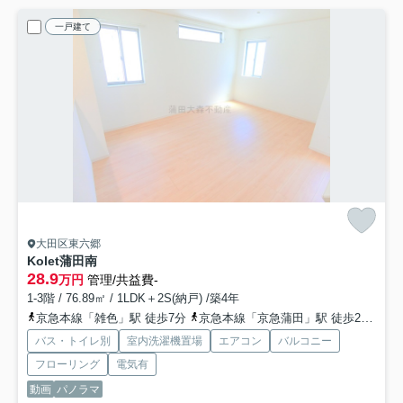
一戸建て
大田区東六郷
Kolet蒲田南
28.9
万円
管理/共益費-
1-3階 / 76.89㎡ / 1LDK＋2S(納戸) /築4年
京急本線「雑色」駅 徒歩7分
京急本線「京急蒲田」駅 徒歩23分
京
バス・トイレ別
室内洗濯機置場
エアコン
バルコニー
フローリング
電気有
動画
パノラマ