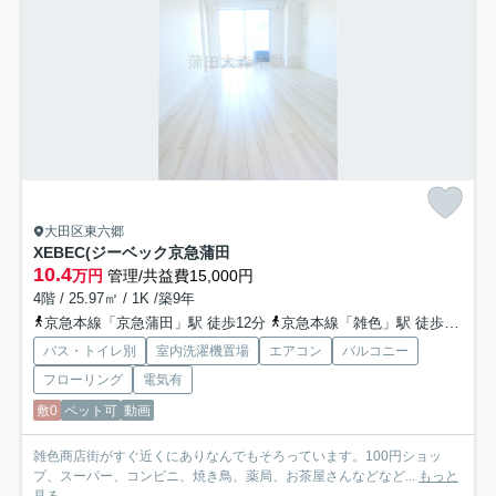
大田区東六郷
XEBEC(ジーベック京急蒲田
10.4
万円
管理/共益費15,000円
4階 / 25.97㎡ / 1K /築9年
京急本線「京急蒲田」駅 徒歩12分
京急本線「雑色」駅 徒歩9分
京
バス・トイレ別
室内洗濯機置場
エアコン
バルコニー
フローリング
電気有
敷0
ペット可
動画
雑色商店街がすぐ近くにありなんでもそろっています。100円ショッ
プ、スーパー、コンビニ、焼き鳥、薬局、お茶屋さんなどなど...
もっと