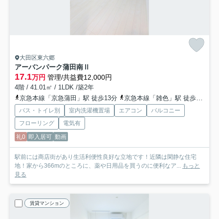
大田区東六郷
アーバンパーク蒲田南Ⅱ
17.1
万円
管理/共益費12,000円
4階 / 41.01㎡ / 1LDK /築2年
京急本線「京急蒲田」駅 徒歩13分
京急本線「雑色」駅 徒歩10分
バス・トイレ別
室内洗濯機置場
エアコン
バルコニー
フローリング
電気有
礼0
即入居可
動画
駅前には商店街があり生活利便性良好な立地です！近隣は閑静な住宅
地！家から366mのところに、薬や日用品を買うのに便利なア...
もっと
見る
賃貸マンション