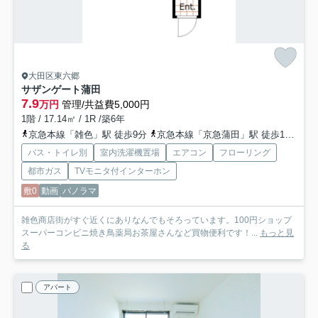
大田区東六郷
サザンゲート蒲田
7.9
万円
管理/共益費5,000円
1階 / 17.14㎡ / 1R /築6年
京急本線「雑色」駅 徒歩9分
京急本線「京急蒲田」駅 徒歩16分
京
バス・トイレ別
室内洗濯機置場
エアコン
フローリング
都市ガス
TVモニタ付インターホン
敷0
動画
パノラマ
雑色商店街がすぐ近くにありなんでもそろっています。100円ショップ
スーパーコンビニ焼き鳥薬局お茶屋さんなど買物便利です！...
もっと見
る
アパート