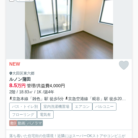
NEW
大田区東六郷
ルノン蒲田
8.5
万円
管理/共益費4,000円
2階 / 18.83㎡ / 1K /築4年
京急本線「雑色」駅 徒歩5分
京急空港線「糀谷」駅 徒歩20分
京急
バス・トイレ別
室内洗濯機置場
エアコン
バルコニー
フローリング
電気有
敷0
動画
パノラマ
落ち着いた住宅街の住環境！近隣にはスーパーOKストアやコンビニが