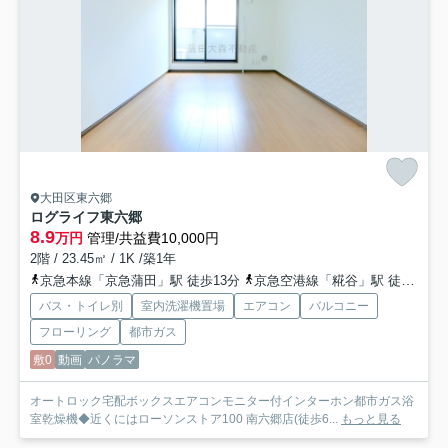
大田区東六郷
ログライフ東六郷
8.9
万円
管理/共益費10,000円
2階 / 23.45㎡ / 1K /築1年
京急本線「京急蒲田」駅 徒歩13分
京急空港線「糀谷」駅 徒歩12分
バス・トイレ別
室内洗濯機置場
エアコン
バルコニー
フローリング
都市ガス
敷0
動画
パノラマ
オートロック宅配ボックスエアコンモニター付インターホン都市ガス浴
室乾燥機◆近くにはローソンストア100 南六郷店(徒歩6...
もっと見る