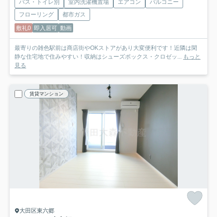
バス・トイレ別
室内洗濯機置場
エアコン
バルコニー
フローリング
都市ガス
敷礼0
即入居可
動画
最寄りの雑色駅前は商店街やOKストアがあり大変便利です！近隣は閑
静な住宅地で住みやすい！収納はシューズボックス・クロゼッ...
もっと
見る
賃貸マンション
大田区東六郷