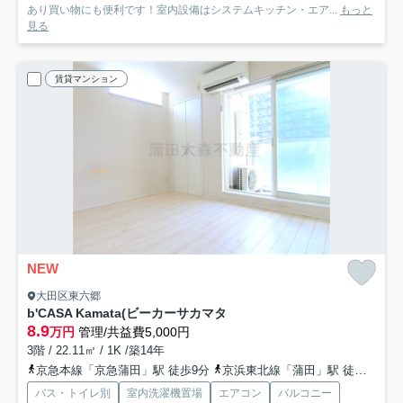
あり買い物にも便利です！室内設備はシステムキッチン・エア...
もっと
見る
賃貸マンション
NEW
大田区東六郷
b'CASA Kamata(ビーカーサカマタ
8.9
万円
管理/共益費5,000円
3階 / 22.11㎡ / 1K /築14年
京急本線「京急蒲田」駅 徒歩9分
京浜東北線「蒲田」駅 徒歩15分
バス・トイレ別
室内洗濯機置場
エアコン
バルコニー