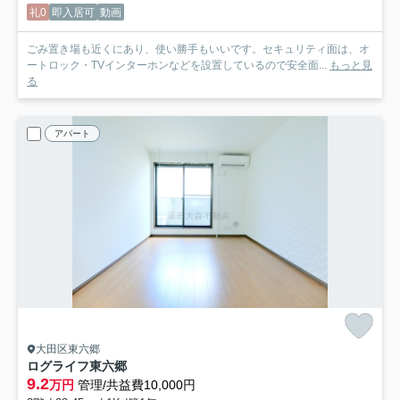
礼0
即入居可
動画
ごみ置き場も近くにあり、使い勝手もいいです。セキュリティ面は、オ
ートロック・TVインターホンなどを設置しているので安全面...
もっと見
る
アパート
大田区東六郷
ログライフ東六郷
9.2
万円
管理/共益費10,000円