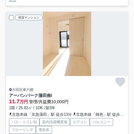
見る
賃貸マンション
大田区東六郷
アーバンパーク蒲田南I
11.7
万円
管理/共益費10,000円
1階 / 25.82㎡ / 1DK /築3年
京急本線「京急蒲田」駅 徒歩13分
京急本線「雑色」駅 徒歩10分
バス・トイレ別
室内洗濯機置場
エアコン
バルコニー
フローリング
電気有