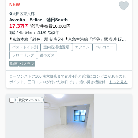
NEW
大田区東六郷
Avvolto Felice 蒲田South
17.3
万円
管理/共益費10,000円
1階 / 45.64㎡ / 2LDK /築3年
京急本線「雑色」駅 徒歩5分
京急空港線「糀谷」駅 徒歩17分
京急
バス・トイレ別
室内洗濯機置場
エアコン
バルコニー
フローリング
都市ガス
動画
パノラマ
ローソンストア100 南六郷店まで徒歩4分と近場にコンビニがあるのも
ポイント。三口コンロが付いた物件です。追い焚き機能付...
もっと見る
賃貸マンション