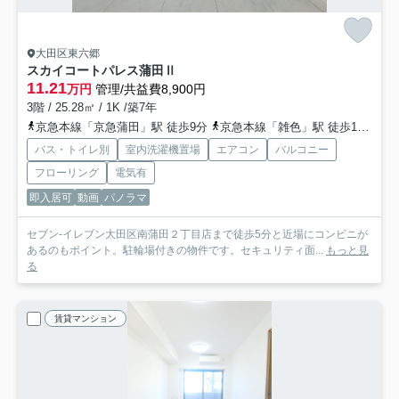
大田区東六郷
スカイコートパレス蒲田Ⅱ
11.21
万円
管理/共益費8,900円
3階 / 25.28㎡ / 1K /築7年
京急本線「京急蒲田」駅 徒歩9分
京急本線「雑色」駅 徒歩11分
京
バス・トイレ別
室内洗濯機置場
エアコン
バルコニー
フローリング
電気有
即入居可
動画
パノラマ
セブン-イレブン大田区南蒲田２丁目店まで徒歩5分と近場にコンビニが
あるのもポイント。駐輪場付きの物件です。セキュリティ面...
もっと見
る
賃貸マンション