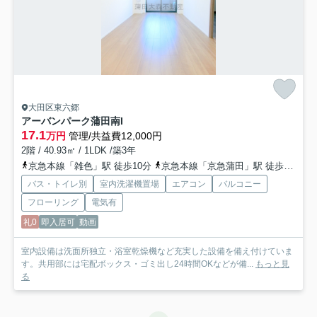
大田区東六郷
アーバンパーク蒲田南I
17.1
万円
管理/共益費12,000円
2階 / 40.93㎡ / 1LDK /築3年
京急本線「雑色」駅 徒歩10分
京急本線「京急蒲田」駅 徒歩13分
バス・トイレ別
室内洗濯機置場
エアコン
バルコニー
フローリング
電気有
礼0
即入居可
動画
室内設備は洗面所独立・浴室乾燥機など充実した設備を備え付けていま
す。共用部には宅配ボックス・ゴミ出し24時間OKなどが備...
もっと見
る