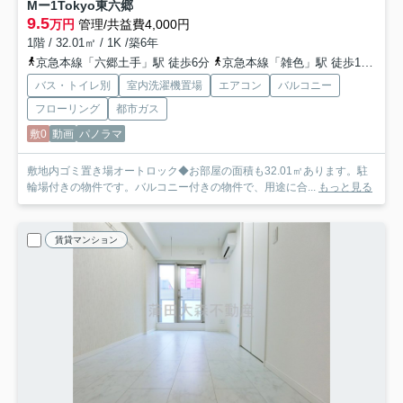
Mー1Tokyo東六郷
9.5
万円
管理/共益費4,000円
1階 / 32.01㎡ / 1K /築6年
京急本線「六郷土手」駅 徒歩6分
京急本線「雑色」駅 徒歩16分
京
バス・トイレ別
室内洗濯機置場
エアコン
バルコニー
フローリング
都市ガス
敷0
動画
パノラマ
敷地内ゴミ置き場オートロック◆お部屋の面積も32.01㎡あります。駐
輪場付きの物件です。バルコニー付きの物件で、用途に合...
もっと見る
賃貸マンション