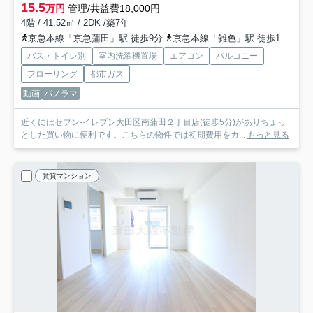
15.5
万円
管理/共益費18,000円
4階 / 41.52㎡ / 2DK /築7年
京急本線「京急蒲田」駅 徒歩9分
京急本線「雑色」駅 徒歩10分
京
バス・トイレ別
室内洗濯機置場
エアコン
バルコニー
フローリング
都市ガス
動画
パノラマ
近くにはセブン-イレブン大田区南蒲田２丁目店(徒歩5分)がありちょっ
とした買い物に便利です。こちらの物件では初期費用をカ...
もっと見る
賃貸マンション