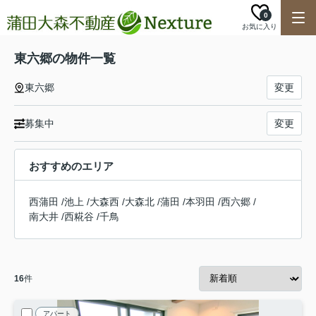
0
お気に入り
東六郷の物件一覧
東六郷
変更
募集中
変更
おすすめのエリア
西蒲田
/
池上
/
大森西
/
大森北
/
蒲田
/
本羽田
/
西六郷
/
南大井
/
西糀谷
/
千鳥
16
件
アパート