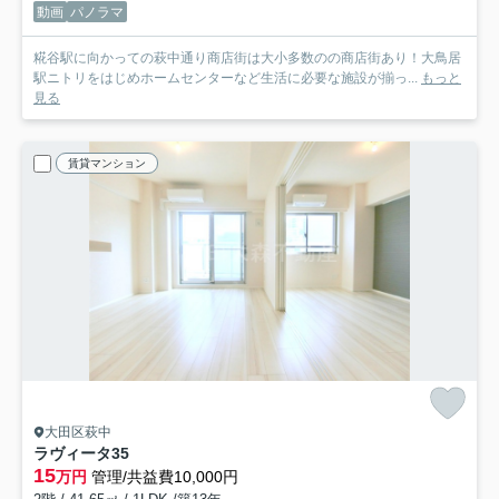
動画
パノラマ
糀谷駅に向かっての萩中通り商店街は大小多数のの商店街あり！大鳥居
駅ニトリをはじめホームセンターなど生活に必要な施設が揃っ...
もっと
見る
賃貸マンション
大田区萩中
ラヴィータ35
15
万円
管理/共益費10,000円