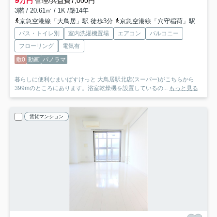
9
万円
管理/共益費7,000円
3階 / 20.61㎡ / 1K /築14年
京急空港線「大鳥居」駅 徒歩3分
京急空港線「穴守稲荷」駅 徒歩13分
バス・トイレ別
室内洗濯機置場
エアコン
バルコニー
フローリング
電気有
敷0
動画
パノラマ
暮らしに便利なまいばすけっと 大鳥居駅北店(スーパー)がこちらから
399mのところにあります。浴室乾燥機を設置しているの...
もっと見る
賃貸マンション