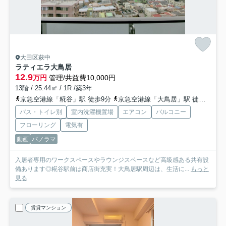
大田区萩中
ラティエラ大鳥居
12.9
万円
管理/共益費10,000円
13階 / 25.44㎡ / 1R /築3年
京急空港線「糀谷」駅 徒歩9分
京急空港線「大鳥居」駅 徒歩6分
バス・トイレ別
室内洗濯機置場
エアコン
バルコニー
フローリング
電気有
動画
パノラマ
入居者専用のワークスペースやラウンジスペースなど高級感ある共有設
備あります◎糀谷駅前は商店街充実！大鳥居駅周辺は、生活に...
もっと
見る
賃貸マンション