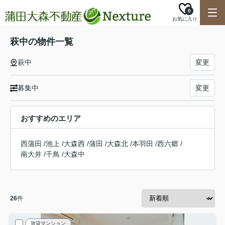
0
お気に入り
萩中の物件一覧
萩中
変更
募集中
変更
おすすめのエリア
西蒲田
/
池上
/
大森西
/
蒲田
/
大森北
/
本羽田
/
西六郷
/
南大井
/
千鳥
/
大森中
26
件
賃貸マンション