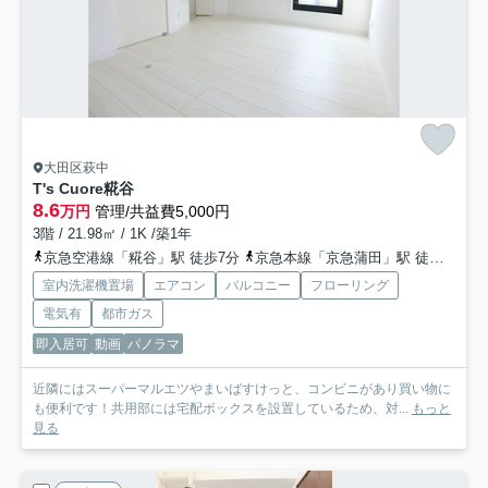
大田区萩中
T's Cuore糀谷
8.6
万円
管理/共益費5,000円
3階 / 21.98㎡ / 1K /築1年
京急空港線「糀谷」駅 徒歩7分
京急本線「京急蒲田」駅 徒歩16分
室内洗濯機置場
エアコン
バルコニー
フローリング
電気有
都市ガス
即入居可
動画
パノラマ
近隣にはスーパーマルエツやまいばすけっと、コンビニがあり買い物に
も便利です！共用部には宅配ボックスを設置しているため、対...
もっと
見る