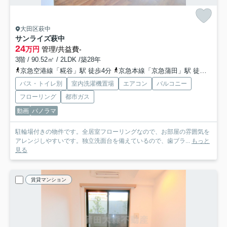
大田区萩中
サンライズ萩中
24
万円
管理/共益費-
3階 / 90.52㎡ / 2LDK /築28年
京急空港線「糀谷」駅 徒歩4分
京急本線「京急蒲田」駅 徒歩15分
バス・トイレ別
室内洗濯機置場
エアコン
バルコニー
フローリング
都市ガス
動画
パノラマ
駐輪場付きの物件です。全居室フローリングなので、お部屋の雰囲気を
アレンジしやすいです。独立洗面台を備えているので、歯ブラ...
もっと
見る
賃貸マンション