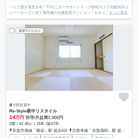
バイク置き場空き有！TVモニター付オートロック防犯カメラ宅配BOXエ
レベーターゴミ捨て場完備の分譲賃貸マンション！セキュ...
もっと見る
賃貸マンション
大田区萩中
Re-Style萩中リスタイル
14
万円
管理/共益費2,000円
2階 / 42.40㎡ / 2DK /築47年
京急空港線「糀谷」駅 徒歩6分
京急本線「京急蒲田」駅 徒歩15分