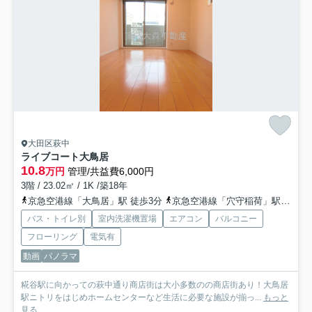
大田区萩中
ライブコート大鳥居
10.8
万円
管理/共益費6,000円
3階 / 23.02㎡ / 1K /築18年
京急空港線「大鳥居」駅 徒歩3分
京急空港線「穴守稲荷」駅 徒歩11分
バス・トイレ別
室内洗濯機置場
エアコン
バルコニー
フローリング
電気有
動画
パノラマ
糀谷駅に向かっての萩中通り商店街は大小多数のの商店街あり！大鳥居
駅ニトリをはじめホームセンターなど生活に必要な施設が揃っ...
もっと
見る