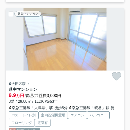
賃貸マンション
大田区萩中
萩中マンション
9.9
万円
管理/共益費3,000円
3階 / 29.00㎡ / 1LDK /築53年
京急空港線「大鳥居」駅 徒歩5分
京急空港線「糀谷」駅 徒歩12分
バス・トイレ別
室内洗濯機置場
エアコン
バルコニー
フローリング
電気有