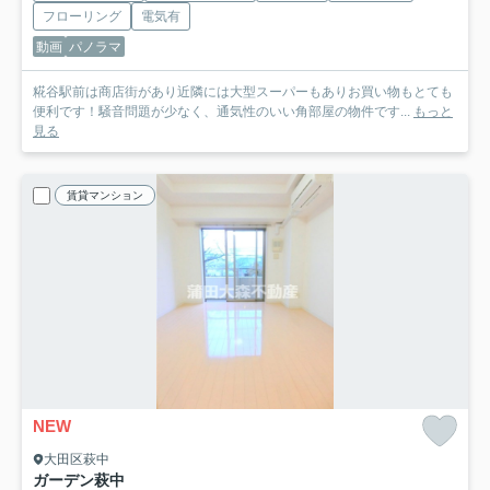
フローリング
電気有
動画
パノラマ
糀谷駅前は商店街があり近隣には大型スーパーもありお買い物もとても
便利です！騒音問題が少なく、通気性のいい角部屋の物件です...
もっと
見る
賃貸マンション
NEW
大田区萩中
ガーデン萩中