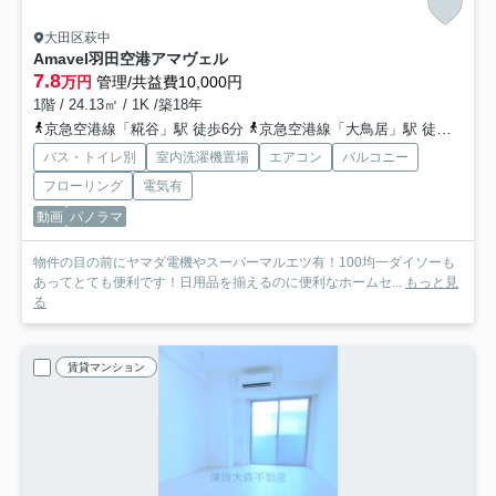
大田区萩中
Amavel羽田空港アマヴェル
7.8
万円
管理/共益費10,000円
1階 / 24.13㎡ / 1K /築18年
京急空港線「糀谷」駅 徒歩6分
京急空港線「大鳥居」駅 徒歩12分
バス・トイレ別
室内洗濯機置場
エアコン
バルコニー
フローリング
電気有
動画
パノラマ
物件の目の前にヤマダ電機やスーパーマルエツ有！100均一ダイソーも
あってとても便利です！日用品を揃えるのに便利なホームセ...
もっと見
る
賃貸マンション