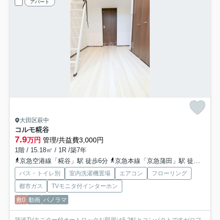
アパート
大田区萩中
コルモ糀谷
7.9
万円
管理/共益費3,000円
1階 / 15.18㎡ / 1R /築7年
京急空港線「糀谷」駅 徒歩6分
京急本線「京急蒲田」駅 徒歩14分
バス・トイレ別
室内洗濯機置場
エアコン
フローリング
都市ガス
TVモニタ付インターホン
敷0
動画
パノラマ