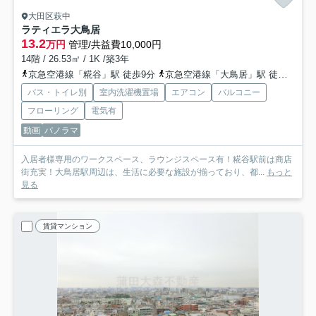
大田区萩中
ラティエラ大鳥居
13.2
万円
管理/共益費10,000円
14階 / 26.53㎡ / 1K /築3年
京急空港線「糀谷」駅 徒歩9分
京急空港線「大鳥居」駅 徒歩6分
バス・トイレ別
室内洗濯機置場
エアコン
バルコニー
フローリング
電気有
動画
パノラマ
入居者様専用のワークスペース、ラウンジスペース有！糀谷駅前は商店
街充実！大鳥居駅周辺は、生活に必要な施設が揃っており、都...
もっと
見る
賃貸マンション