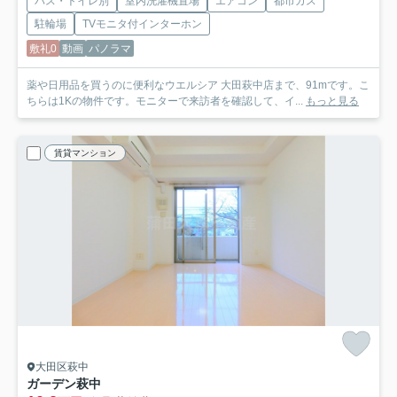
バス・トイレ別
室内洗濯機置場
エアコン
都市ガス
駐輪場
TVモニタ付インターホン
敷礼0
動画
パノラマ
薬や日用品を買うのに便利なウエルシア 大田萩中店まで、91mです。こ
ちらは1Kの物件です。モニターで来訪者を確認して、イ...
もっと見る
賃貸マンション
大田区萩中
ガーデン萩中