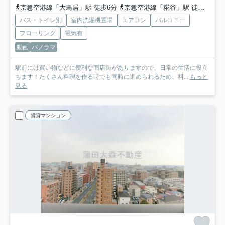
京急空港線「大鳥居」駅 徒歩6分
京急空港線「糀谷」駅 徒歩8分
バス・トイレ別
室内洗濯機置場
エアコン
バルコニー
フローリング
電気有
動画
パノラマ
駅前には買い物などに便利な商店街がありますので、日常の生活に役立
ちます！たくさん料理を作る時でも同時に進められるため、料...
もっと
見る
賃貸マンション