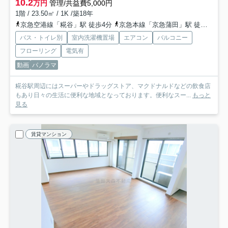
10.2
万円
管理/共益費5,000円
1階 / 23.50㎡ / 1K /築18年
京急空港線「糀谷」駅 徒歩4分
京急本線「京急蒲田」駅 徒歩15分
バス・トイレ別
室内洗濯機置場
エアコン
バルコニー
フローリング
電気有
動画
パノラマ
糀谷駅周辺にはスーパーやドラッグストア、マクドナルドなどの飲食店
もあり日々の生活に便利な地域となっております。便利なスー...
もっと
見る
賃貸マンション