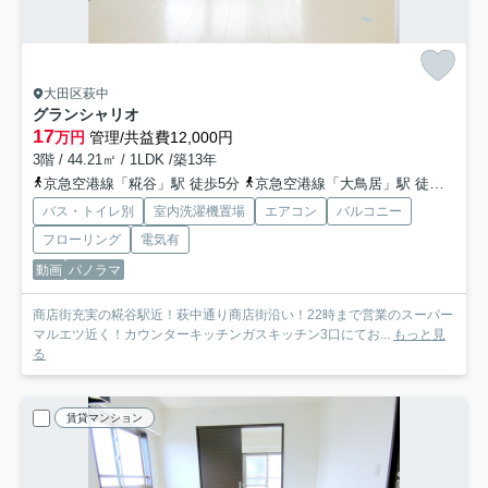
大田区萩中
グランシャリオ
17
万円
管理/共益費12,000円
3階 / 44.21㎡ / 1LDK /築13年
京急空港線「糀谷」駅 徒歩5分
京急空港線「大鳥居」駅 徒歩15分
バス・トイレ別
室内洗濯機置場
エアコン
バルコニー
フローリング
電気有
動画
パノラマ
商店街充実の糀谷駅近！萩中通り商店街沿い！22時まで営業のスーパー
マルエツ近く！カウンターキッチンガスキッチン3口にてお...
もっと見
る
賃貸マンション