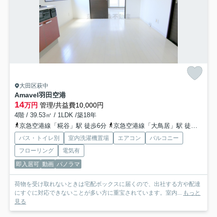
大田区萩中
Amavel羽田空港
14
万円
管理/共益費10,000円
4階 / 39.53㎡ / 1LDK /築18年
京急空港線「糀谷」駅 徒歩6分
京急空港線「大鳥居」駅 徒歩12分
バス・トイレ別
室内洗濯機置場
エアコン
バルコニー
フローリング
電気有
即入居可
動画
パノラマ
荷物を受け取れないときは宅配ボックスに届くので、出社する方や配達
にすぐに対応できないことが多い方に重宝されています。室内...
もっと
見る