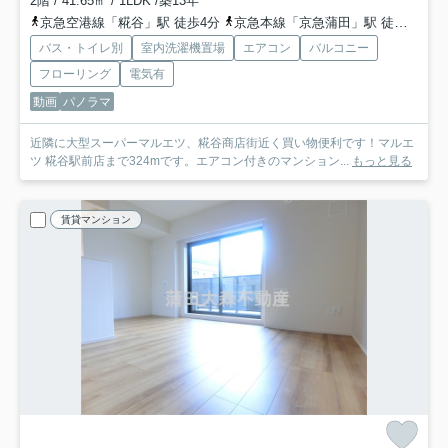
2階 / 41.65㎡ / 1LDK /築13年
京急空港線「糀谷」駅 徒歩4分
京急本線「京急蒲田」駅 徒歩15分
バス・トイレ別
室内洗濯機置場
エアコン
バルコニー
フローリング
電気有
動画
パノラマ
近隣に大型スーパーマルエツ、糀谷商店街近く買い物便利です！マルエ
ツ 糀谷駅前店まで324mです。エアコン付きのマンション...
もっと見る
賃貸マンション