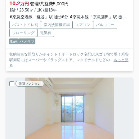
10.2
万円
管理/共益費5,000円
1階 / 23.50㎡ / 1K /築18年
京急空港線「糀谷」駅 徒歩6分
京急本線「京急蒲田」駅 徒歩16分
バス・トイレ別
室内洗濯機置場
エアコン
バルコニー
フローリング
電気有
動画
パノラマ
収納豊富な間取りがポイント！オートロック宅配BOXゴミ捨て場！糀谷
駅周辺にはスーパーやドラッグストア、マクドナルドなどの...
もっと見
る
賃貸マンション