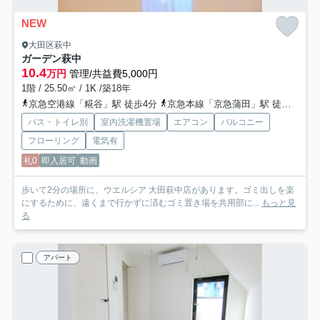
NEW
大田区萩中
ガーデン萩中
10.4
万円
管理/共益費5,000円
1階 / 25.50㎡ / 1K /築18年
京急空港線「糀谷」駅 徒歩4分
京急本線「京急蒲田」駅 徒歩15分
バス・トイレ別
室内洗濯機置場
エアコン
バルコニー
フローリング
電気有
礼0
即入居可
動画
歩いて2分の場所に、ウエルシア 大田萩中店があります。ゴミ出しを楽
にするために、遠くまで行かずに済むゴミ置き場を共用部に...
もっと見
る
アパート