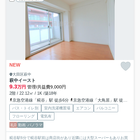
NEW
大田区萩中
萩中イースト
9.3
万円
管理/共益費9,000円
2階 / 22.12㎡ / 1K /築18年
京急空港線「糀谷」駅 徒歩6分
京急空港線「大鳥居」駅 徒歩15分
バス・トイレ別
室内洗濯機置場
エアコン
バルコニー
フローリング
電気有
礼0
動画
パノラマ
糀谷駅6分で糀谷駅前は商店街があり近隣には大型スーパーもありお買