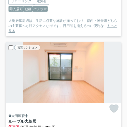
フローリング
電気有
即入居可
動画
パノラマ
大鳥居駅周辺は、生活に必要な施設が揃っており、都内・神奈川どちら
の主要駅へも好アクセスな街です。日用品を揃えるのに便利な...
もっと
見る
賃貸マンション
大田区萩中
ルーブル大鳥居