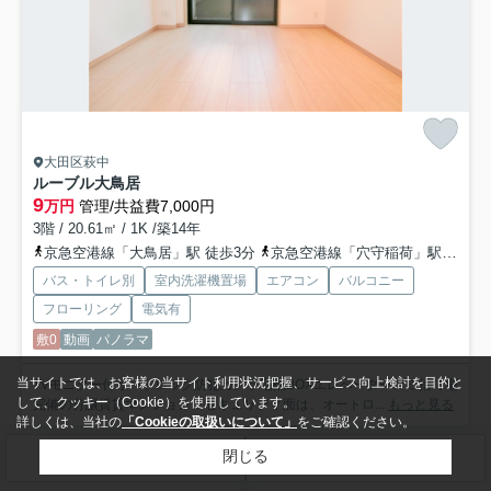
大田区萩中
ルーブル大鳥居
9
万円
管理/共益費7,000円
3階 / 20.61㎡ / 1K /築14年
京急空港線「大鳥居」駅 徒歩3分
京急空港線「穴守稲荷」駅 徒歩13分
バス・トイレ別
室内洗濯機置場
エアコン
バルコニー
フローリング
電気有
敷0
動画
パノラマ
当サイトでは、お客様の当サイト利用状況把握、サービス向上検討を目的と
TVモニター付オートロック防犯カメラ宅配BOXエレベーターゴミ捨て場
して、クッキー（Cookie）を使用しています。
完備の分譲賃貸マンション！セキュリティ面は、オートロ...
もっと見る
詳しくは、当社の
「Cookieの取扱いについて」
をご確認ください。
閉じる
検索条件を変更
まとめてお問い合わせ
1