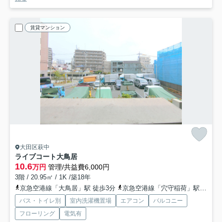
賃貸マンション
大田区萩中
ライブコート大鳥居
10.6
万円
管理/共益費6,000円
3階 / 20.95㎡ / 1K /築18年
京急空港線「大鳥居」駅 徒歩3分
京急空港線「穴守稲荷」駅 徒歩11分
バス・トイレ別
室内洗濯機置場
エアコン
バルコニー
フローリング
電気有