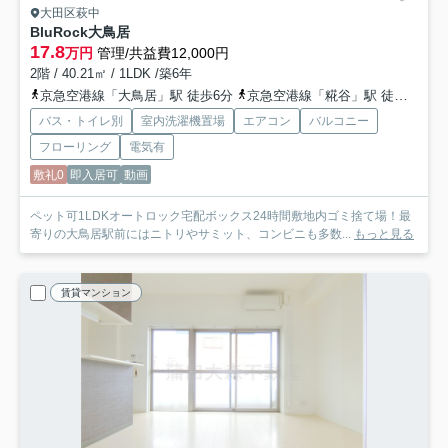
大田区萩中
BluRock大鳥居
17.8
万円
管理/共益費12,000円
2階 / 40.21㎡ / 1LDK /築6年
京急空港線「大鳥居」駅 徒歩6分
京急空港線「糀谷」駅 徒歩10分
バス・トイレ別
室内洗濯機置場
エアコン
バルコニー
フローリング
電気有
敷礼0
即入居可
動画
ペット可1LDKオートロック宅配ボックス24時間敷地内ゴミ捨て場！最
寄りの大鳥居駅前にはニトリやサミット、コンビニも多数...
もっと見る
賃貸マンション