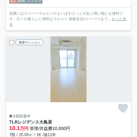
礼0
動画
パノラマ
近隣にはスーパーマルエツやまいばすけっとがあり買い物にも便利で
す。日々の暮らしに便利なマルエツ 新糀谷店(スーパー)まで...
もっと見
る
賃貸マンション
大田区萩中
TLRレジデンス大鳥居
10.1
万円
管理/共益費10,000円
7階 / 25.65㎡ / 1K /築11年