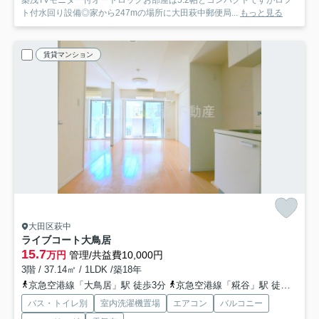
築浅TVモニター付オートロックお部屋は5.2帖とコンパクトですがロフ
ト付水回り設備◎家から247mの場所に大田萩中郵便局...
もっと見る
賃貸マンション
大田区萩中
ライブコート大鳥居
15.7
万円
管理/共益費10,000円
3階 / 37.14㎡ / 1LDK /築18年
京急空港線「大鳥居」駅 徒歩3分
京急空港線「糀谷」駅 徒歩13分
バス・トイレ別
室内洗濯機置場
エアコン
バルコニー