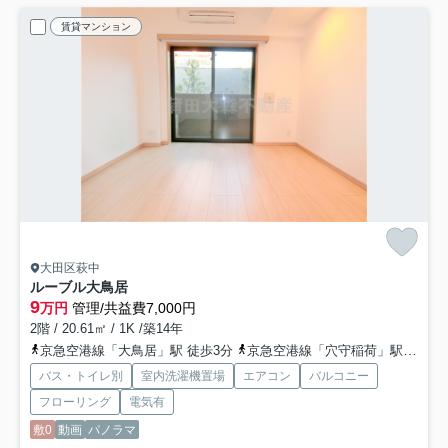
賃貸マンション
大田区萩中
ルーブル大鳥居
9
万円
管理/共益費7,000円
2階 / 20.61㎡ / 1K /築14年
京急空港線「大鳥居」駅 徒歩3分
京急空港線「穴守稲荷」駅 徒歩13分
バス・トイレ別
室内洗濯機置場
エアコン
バルコニー
フローリング
電気有
敷0
動画
パノラマ