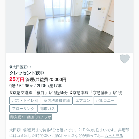
大田区萩中
クレッセント萩中
25
万円
管理/共益費20,000円
9階 / 62.96㎡ / 2LDK /築17年
京急空港線「糀谷」駅 徒歩5分
京急本線「京急蒲田」駅 徒歩17分
バス・トイレ別
室内洗濯機置場
エアコン
バルコニー
フローリング
都市ガス
即入居可
動画
パノラマ
大田萩中郵便局まで徒歩6分と近いです。2LDKのお住まいです。共用部
にはゴミ出し24時間OK・宅配ボックスなどが揃ってお...
もっと見る