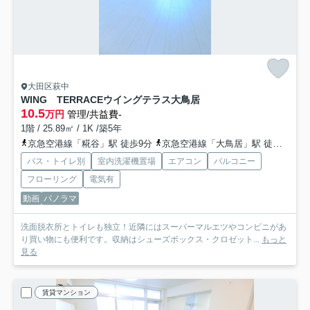
大田区萩中
WING TERRACEウイングテラス大鳥居
10.5
万円
管理/共益費-
1階 / 25.89㎡ / 1K /築5年
京急空港線「糀谷」駅 徒歩9分
京急空港線「大鳥居」駅 徒歩6分
バス・トイレ別
室内洗濯機置場
エアコン
バルコニー
フローリング
電気有
動画
パノラマ
洗面脱衣所とトイレも独立！近隣にはスーパーマルエツやコンビニがあ
り買い物にも便利です。収納はシューズボックス・クロゼット...
もっと
見る
賃貸マンション