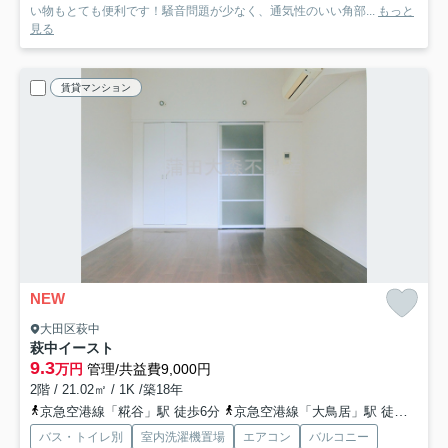
い物もとても便利です！騒音問題が少なく、通気性のいい角部...
もっと
見る
賃貸マンション
NEW
大田区萩中
萩中イースト
9.3
万円
管理/共益費9,000円
2階 / 21.02㎡ / 1K /築18年
京急空港線「糀谷」駅 徒歩6分
京急空港線「大鳥居」駅 徒歩15分
バス・トイレ別
室内洗濯機置場
エアコン
バルコニー