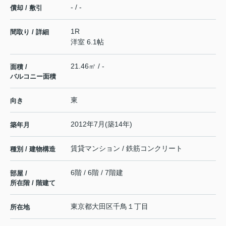
- / -
償却 / 敷引
1R
間取り / 詳細
洋室 6.1帖
21.46㎡ / -
面積 /
バルコニー面積
東
向き
2012年7月(築14年)
築年月
賃貸マンション / 鉄筋コンクリート
種別 / 建物構造
6階 / 6階 / 7階建
部屋 /
所在階 / 階建て
東京都
大田区
千鳥
１丁目
所在地