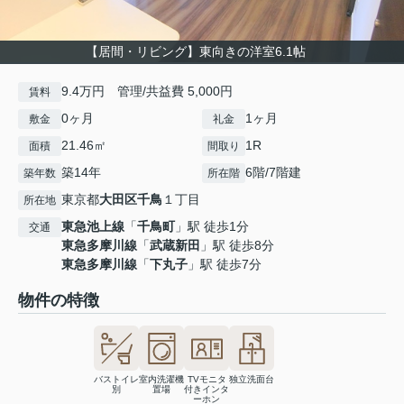
【居間・リビング】東向きの洋室6.1帖
9.4万円 管理/共益費 5,000円
賃料
0ヶ月
1ヶ月
敷金
礼金
21.46㎡
1R
面積
間取り
築14年
6階/7階建
築年数
所在階
東京都
大田区
千鳥
１丁目
所在地
東急池上線
「
千鳥町
」駅 徒歩1分
交通
東急多摩川線
「
武蔵新田
」駅 徒歩8分
東急多摩川線
「
下丸子
」駅 徒歩7分
物件の特徴
バストイレ
室内洗濯機
TVモニタ
独立洗面台
別
置場
付きインタ
ーホン