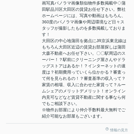
画写真パノラマ画像類似物件多数掲載中◇蒲
田駅品川区大田区の賃貸お任せ下さい。弊社
ホームページには、写真や動画はもちろん、
360度のパノラマ画像や周辺環境など日々ス
タッフが撮影したものを多数掲載しておりま
す！
大田区の中心地蒲田を拠点にJR京浜東北線は
もちろん大田区近辺の賃貸お部屋探しは蒲田
大森不動産へお任せ下さい。〇〇駅周辺のス
ーパー！？駅前にクリーニング屋さんやドラ
ッグストアはあるか！？インターネットの速
度は？初期費用っていくら位かかる？審査っ
て何を見られるの！？審査基準の収入って？
家賃の相場、収入に合わせた家賃って？ルー
ムシェアのメリットデメリット！オンライン
内見可などなど賃貸不動産に関する事なら何
でもご相談下さい。
※物件お部屋により仲介手数料最大無料でご
紹介可能なお部屋もございます。
情報の見方