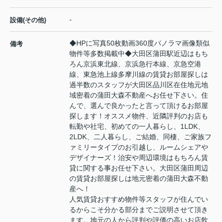
-
設備(その他)
◆HPに写真50枚動画360度パノラマ画像類似
備考
物件等多数掲載中◆大田区蒲田駅近辺はもち
ろん京浜東北線、京浜急行本線、京急空港
線、東急池上線多摩川線の賃貸お部屋探しは
過半数のスタッフが大田区品川区在住地元地
域密着の蒲田大森不動産へお任せ下さい。住
んで、選んで良かったと言って頂けるお部屋
探します！オススメ物件、近隣評判のお店も
転勤や社宅、初めての一人暮らし、1LDK、
2LDK、二人暮らし、ご結婚、同棲、ご家族フ
ァミリータイプのお引越し、ルームシェアや
デザイナーズ！治安や周辺環境はもちろん賃
貸に関する事お任せ下さい。大田区蒲田周辺
の賃貸お部屋探しは地元密着の蒲田大森不動
産へ！
人気賃貸おすすめ物件等スタッフが住んでい
るからこそ分かる部分までご説明させて頂き
ます。地元の人から評判や評価の高いお店飲