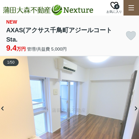
0
お気に入り
NEW
AXAS(アクサス千鳥町アジールコート
Sta.
9.4
万円
管理/共益費 5,000円
1
/
50