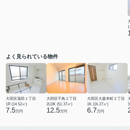
1
よく見られている物件
大田区蒲田１丁目
大田区千鳥２丁目
大田区大森本町２丁目
1R (14.52㎡)
2LDK (51.37㎡)
1K (16.27㎡)
3
7.5
12.5
6.7
万円
万円
万円