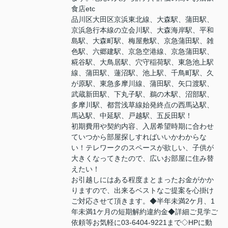
食店etc
品川区大田区京浜東北線、大森駅、蒲田駅、
京浜急行本線の立会川駅、大森海岸駅、平和
島駅、大森町駅、梅屋敷駅、京急蒲田駅、雑
色駅、六郷建駅、京急空港線、京急蒲田駅、
糀谷駅、大鳥居駅、穴守稲荷駅、東急池上駅
線、蒲田駅、蓮沼駅、池上駅、千鳥町駅、久
が原駅、東急多摩川線、蒲田駅、矢口渡駅、
武蔵新田駅、下丸子駅、鵜の木駅、沼部駅、
多摩川駅、都営浅草線始発終点の西馬込駅、
馬込駅、中延駅、戸越駅、五反田駅！
初期費用や契約内容、入居希望時期に合わせ
ていつから部屋探しすればいいかわからな
い！テレワークのスペースが欲しい、子供が
大きくなってきたので、広いお部屋に住み替
えたい！
お引越しにはある程度まとまったお金がかか
りますので、出来るベストなご提案を心掛け
ご対応させて頂きます。◆半年未満2ケ月、1
年未満1ケ月の短期解約違約金◆詳細ご見学ご
依頼等お気軽に03-6404-9221まで◇HPに動