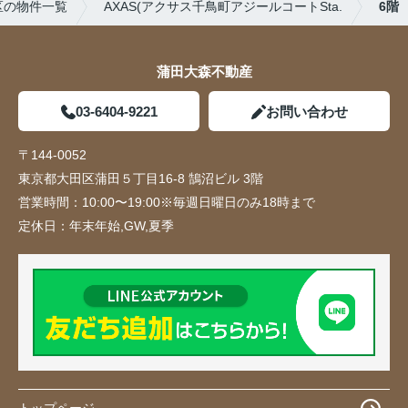
区の物件一覧
AXAS(アクサス千鳥町アジールコートSta.
6階
蒲田大森不動産
03-6404-9221
お問い合わせ
〒144-0052
東京都大田区蒲田５丁目16-8 鵠沼ビル 3階
営業時間：
10:00〜19:00※毎週日曜日のみ18時まで
定休日：
年末年始,GW,夏季