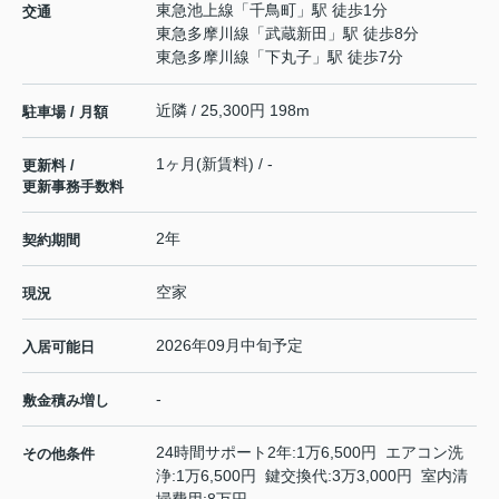
東急池上線
「
千鳥町
」駅 徒歩1分
交通
東急多摩川線
「
武蔵新田
」駅 徒歩8分
東急多摩川線
「
下丸子
」駅 徒歩7分
近隣 / 25,300円 198m
駐車場 / 月額
1ヶ月(新賃料) / -
更新料 /
更新事務手数料
2年
契約期間
空家
現況
2026年09月中旬予定
入居可能日
-
敷金積み増し
24時間サポート2年:1万6,500円 エアコン洗
その他条件
浄:1万6,500円 鍵交換代:3万3,000円 室内清
掃費用:8万円