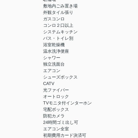
敷地内ごみ置き場
外観タイル張り
ガスコンロ
コンロ２口以上
システムキッチン
バス・トイレ別
浴室乾燥機
温水洗浄便座
シャワー
独立洗面台
エアコン
シューズボックス
CATV
光ファイバー
オートロック
TVモニタ付インターホン
宅配ボックス
防犯カメラ
24時間ゴミ出し可
エアコン全室
初期費用カード決済可