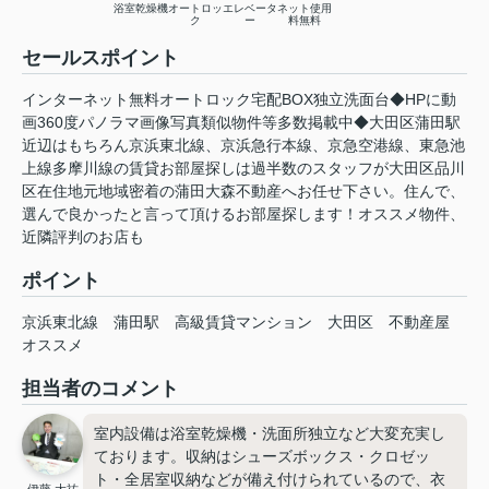
浴室乾燥機
オートロッ
エレベータ
ネット使用
ク
ー
料無料
セールスポイント
インターネット無料オートロック宅配BOX独立洗面台◆HPに動
画360度パノラマ画像写真類似物件等多数掲載中◆大田区蒲田駅
近辺はもちろん京浜東北線、京浜急行本線、京急空港線、東急池
上線多摩川線の賃貸お部屋探しは過半数のスタッフが大田区品川
区在住地元地域密着の蒲田大森不動産へお任せ下さい。住んで、
選んで良かったと言って頂けるお部屋探します！オススメ物件、
近隣評判のお店も
ポイント
京浜東北線
蒲田駅
高級賃貸マンション
大田区
不動産屋
オススメ
担当者のコメント
室内設備は浴室乾燥機・洗面所独立など大変充実し
ております。収納はシューズボックス・クロゼッ
ト・全居室収納などが備え付けられているので、衣