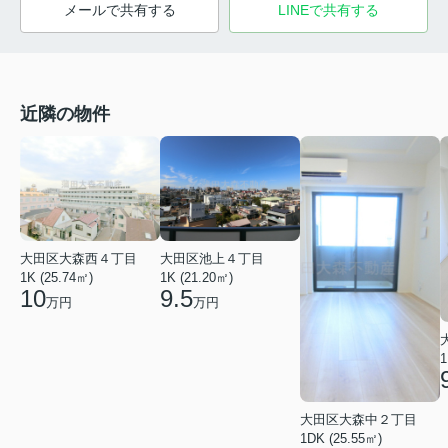
メールで共有する
LINEで共有する
近隣の物件
大田区大森西４丁目
大田区池上４丁目
1K (25.74㎡)
1K (21.20㎡)
10
9.5
万円
万円
1
大田区大森中２丁目
1DK (25.55㎡)