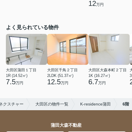
12
万円
よく見られている物件
大田区蒲田１丁目
大田区千鳥２丁目
大田区大森本町２丁目
1R (14.52㎡)
2LDK (51.37㎡)
1K (16.27㎡)
3
7.5
12.5
6.7
万円
万円
万円
ネクスチャー
大田区の物件一覧
K-residence蒲田
6階
蒲田大森不動産