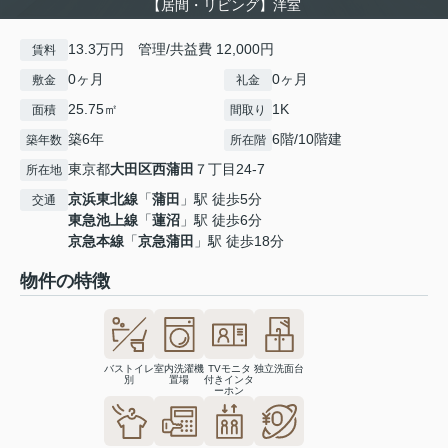
【居間・リビング】洋室
13.3万円 管理/共益費 12,000円
賃料
0ヶ月
0ヶ月
敷金
礼金
25.75㎡
1K
面積
間取り
築6年
6階/10階建
築年数
所在階
東京都
大田区
西蒲田
７丁目24-7
所在地
京浜東北線
「
蒲田
」駅 徒歩5分
交通
東急池上線
「
蓮沼
」駅 徒歩6分
京急本線
「
京急蒲田
」駅 徒歩18分
物件の特徴
バストイレ
室内洗濯機
TVモニタ
独立洗面台
別
置場
付きインタ
ーホン