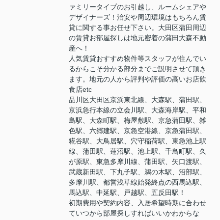
ァミリータイプのお引越し、ルームシェアや
デザイナーズ！治安や周辺環境はもちろん賃
貸に関する事お任せ下さい。大田区蒲田周辺
の賃貸お部屋探しは地元密着の蒲田大森不動
産へ！
人気賃貸おすすめ物件等スタッフが住んでい
るからこそ分かる部分までご説明させて頂き
ます。地元の人から評判や評価の高いお店飲
食店etc
品川区大田区京浜東北線、大森駅、蒲田駅、
京浜急行本線の立会川駅、大森海岸駅、平和
島駅、大森町駅、梅屋敷駅、京急蒲田駅、雑
色駅、六郷建駅、京急空港線、京急蒲田駅、
糀谷駅、大鳥居駅、穴守稲荷駅、東急池上駅
線、蒲田駅、蓮沼駅、池上駅、千鳥町駅、久
が原駅、東急多摩川線、蒲田駅、矢口渡駅、
武蔵新田駅、下丸子駅、鵜の木駅、沼部駅、
多摩川駅、都営浅草線始発終点の西馬込駅、
馬込駅、中延駅、戸越駅、五反田駅！
初期費用や契約内容、入居希望時期に合わせ
ていつから部屋探しすればいいかわからな