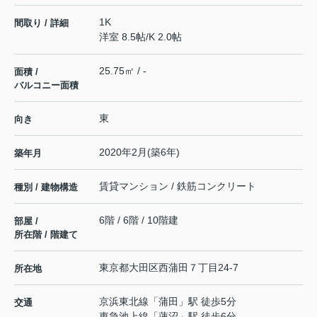
1K
間取り / 詳細
洋室 8.5帖
/
K 2.0帖
25.75㎡ / -
面積 /
バルコニー面積
東
向き
2020年2月(築6年)
築年月
賃貸マンション / 鉄筋コンクリート
種別 / 建物構造
6階 / 6階 / 10階建
部屋 /
所在階 / 階建て
東京都
大田区
西蒲田
７丁目24-7
所在地
京浜東北線
「
蒲田
」駅 徒歩5分
交通
東急池上線
「
蓮沼
」駅 徒歩6分