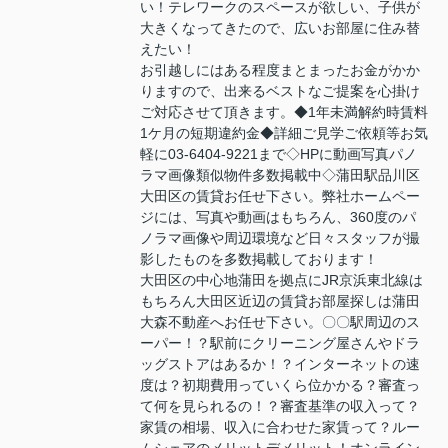
い！テレワークのスペースが欲しい、子供が
大きくなってきたので、広いお部屋に住み替
えたい！
お引越しにはある程度まとまったお金がかか
りますので、出来るベストなご提案を心掛け
ご対応させて頂きます。◆1年未満解約時賃料
1ケ月の短期違約金◆詳細ご見学ご依頼等お気
軽に03-6404-9221まで◇HPに動画写真パノ
ラマ画像類似物件多数掲載中◇蒲田駅品川区
大田区の賃貸お任せ下さい。弊社ホームペー
ジには、写真や動画はもちろん、360度のパ
ノラマ画像や周辺環境など日々スタッフが撮
影したものを多数掲載しております！
大田区の中心地蒲田を拠点にJR京浜東北線は
もちろん大田区近辺の賃貸お部屋探しは蒲田
大森不動産へお任せ下さい。〇〇駅周辺のス
ーパー！？駅前にクリーニング屋さんやドラ
ッグストアはあるか！？インターネットの速
度は？初期費用っていくら位かかる？審査っ
て何を見られるの！？審査基準の収入って？
家賃の相場、収入に合わせた家賃って？ルー
ムシェアのメリットデメリット！オンライン