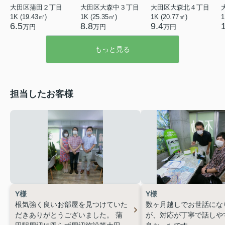
大田区蒲田２丁目
大田区大森中３丁目
大田区大森北４丁目
1K (19.43㎡)
1K (25.35㎡)
1K (20.77㎡)
1
6.5
8.8
9.4
万円
万円
万円
もっと見る
担当したお客様
Y様
Y様
根気強く良いお部屋を見つけていた
数ヶ月越しでお世話にな
だきありがとうございました。
蒲
が、対応が丁寧で話しや