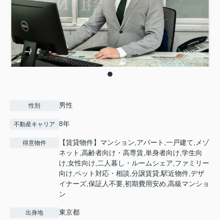
男性
性別
8年
不動産キャリア
【賃貸物件】マンション,アパート,一戸建て,メゾ
得意物件
ネット,高齢者向け・高専賃,単身者向け,学生向
け,女性向け,二人暮し・ルームシェア,ファミリー
向け,ペット対応・相談,分譲賃貸,駅近物件,デザ
イナーズ,保証人不要,初期費用安め,高級マンショ
ン
東京都
出身地