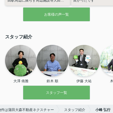
田駅周辺に限らず周辺施設等大田区
良かったです
の周辺環境を熟知しており、
安心
してお任せできました。
お客様の声一覧
スタッフ紹介
大澤 侑雅
鈴木 順
伊藤 大祐
木
スタッフ一覧
物件は蒲田大森不動産ネクスチャー
スタッフ紹介
小峰 弘行