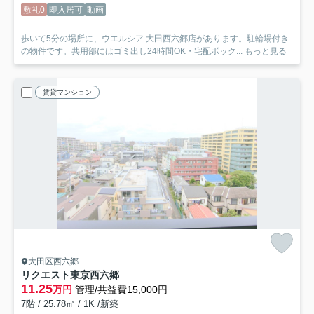
敷礼0
即入居可
動画
歩いて5分の場所に、ウエルシア 大田西六郷店があります。駐輪場付き
の物件です。共用部にはゴミ出し24時間OK・宅配ボック...
もっと見る
賃貸マンション
大田区西六郷
リクエスト東京西六郷
11.25
万円
管理/共益費15,000円
7階 / 25.78㎡ / 1K /新築