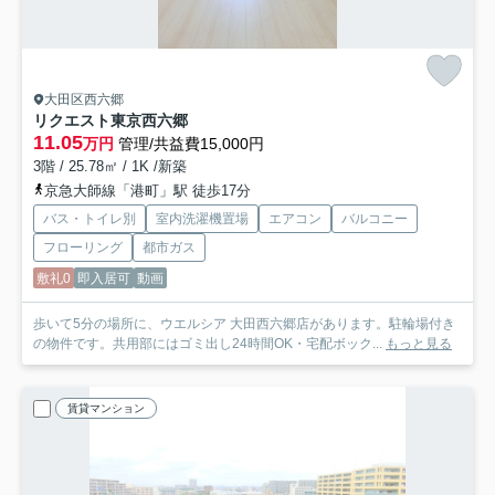
大田区西六郷
リクエスト東京西六郷
11.05
万円
管理/共益費15,000円
3階 / 25.78㎡ / 1K /新築
京急大師線「港町」駅 徒歩17分
バス・トイレ別
室内洗濯機置場
エアコン
バルコニー
フローリング
都市ガス
敷礼0
即入居可
動画
歩いて5分の場所に、ウエルシア 大田西六郷店があります。駐輪場付き
の物件です。共用部にはゴミ出し24時間OK・宅配ボック...
もっと見る
賃貸マンション