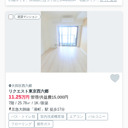
賃貸マンション
大田区西六郷
リクエスト東京西六郷
11.25
万円
管理/共益費15,000円
7階 / 25.78㎡ / 1K /新築
京急大師線「港町」駅 徒歩17分
バス・トイレ別
室内洗濯機置場
エアコン
バルコニー
フローリング
都市ガス