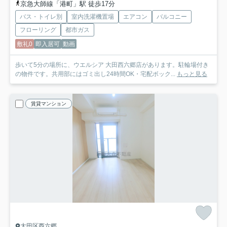
京急大師線「港町」駅 徒歩17分
バス・トイレ別
室内洗濯機置場
エアコン
バルコニー
フローリング
都市ガス
敷礼0
即入居可
動画
歩いて5分の場所に、ウエルシア 大田西六郷店があります。駐輪場付き
の物件です。共用部にはゴミ出し24時間OK・宅配ボック...
もっと見る
賃貸マンション
大田区西六郷