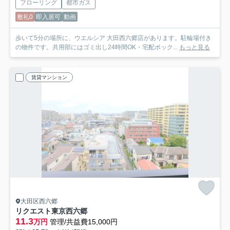
フローリング
都市ガス
敷礼0
即入居可
動画
歩いて5分の場所に、ウエルシア 大田西六郷店があります。駐輪場付き
の物件です。共用部にはゴミ出し24時間OK・宅配ボック...
もっと見る
賃貸マンション
大田区西六郷
リクエスト東京西六郷
11.3
万円
管理/共益費15,000円