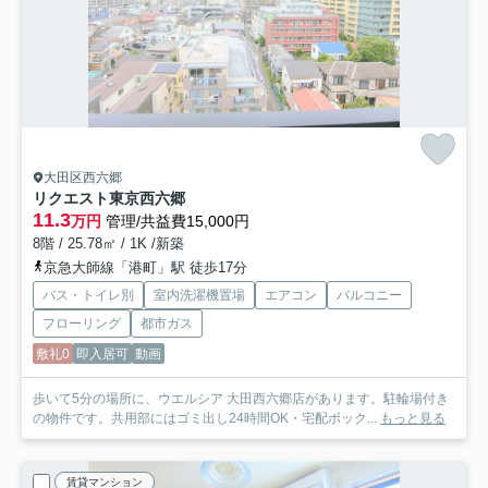
大田区西六郷
リクエスト東京西六郷
11.3
万円
管理/共益費15,000円
8階 / 25.78㎡ / 1K /新築
京急大師線「港町」駅 徒歩17分
バス・トイレ別
室内洗濯機置場
エアコン
バルコニー
フローリング
都市ガス
敷礼0
即入居可
動画
歩いて5分の場所に、ウエルシア 大田西六郷店があります。駐輪場付き
の物件です。共用部にはゴミ出し24時間OK・宅配ボック...
もっと見る
賃貸マンション