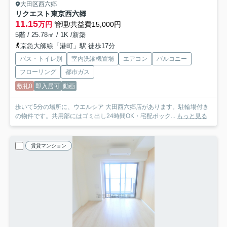
大田区西六郷
リクエスト東京西六郷
11.15
万円
管理/共益費15,000円
5階 / 25.78㎡ / 1K /新築
京急大師線「港町」駅 徒歩17分
バス・トイレ別
室内洗濯機置場
エアコン
バルコニー
フローリング
都市ガス
敷礼0
即入居可
動画
歩いて5分の場所に、ウエルシア 大田西六郷店があります。駐輪場付き
の物件です。共用部にはゴミ出し24時間OK・宅配ボック...
もっと見る
賃貸マンション