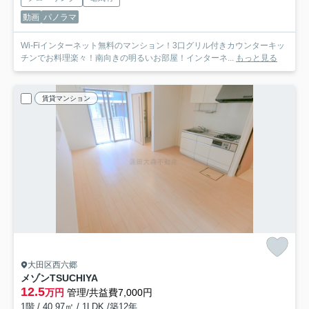
動画
パノラマ
Wi-Fiインターネット無料のマンション！3口グリル付きカウンターキッ
チンでお料理楽々！南向きの明るいお部屋！インターネ...
もっと見る
賃貸マンション
大田区西六郷
メゾンTSUCHIYA
12.5
万円
管理/共益費7,000円
1階 / 40.97㎡ / 1LDK /築12年