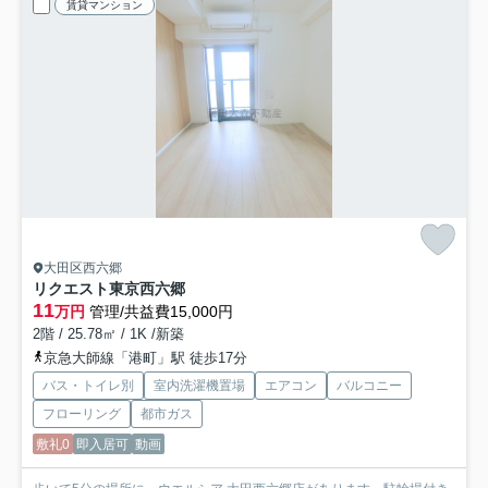
賃貸マンション
大田区西六郷
リクエスト東京西六郷
11
万円
管理/共益費15,000円
2階 / 25.78㎡ / 1K /新築
京急大師線「港町」駅 徒歩17分
バス・トイレ別
室内洗濯機置場
エアコン
バルコニー
フローリング
都市ガス
敷礼0
即入居可
動画