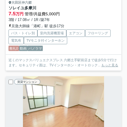
大田区仲六郷
ソレイユ多摩川
7.5
万円
管理/共益費5,000円
3階 / 17.08㎡ / 1R /築7年
京急大師線「港町」駅 徒歩17分
バス・トイレ別
室内洗濯機置場
エアコン
フローリング
電気有
TVモニタ付インターホン
敷礼0
動画
パノラマ
近くのマックスバリュエクスプレス 六郷土手駅前店まで徒歩5分で行け
ます。セキュリティ面は、TVインターホン・オートロック...
もっと見る
賃貸マンション