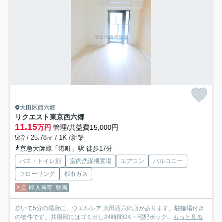
大田区西六郷
リクエスト東京西六郷
11.15
万円
管理/共益費15,000円
5階 / 25.78㎡ / 1K /新築
京急大師線「港町」駅 徒歩17分
バス・トイレ別
室内洗濯機置場
エアコン
バルコニー
フローリング
都市ガス
礼0
即入居可
動画
歩いて5分の場所に、ウエルシア 大田西六郷店があります。駐輪場付き
の物件です。共用部にはゴミ出し24時間OK・宅配ボック...
もっと見る