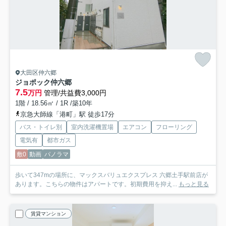
大田区仲六郷
ジョポック仲六郷
7.5
万円
管理/共益費3,000円
1階 / 18.56㎡ / 1R /築10年
京急大師線「港町」駅 徒歩17分
バス・トイレ別
室内洗濯機置場
エアコン
フローリング
電気有
都市ガス
敷0
動画
パノラマ
歩いて347mの場所に、マックスバリュエクスプレス 六郷土手駅前店が
あります。こちらの物件はアパートです。初期費用を抑え...
もっと見る
賃貸マンション