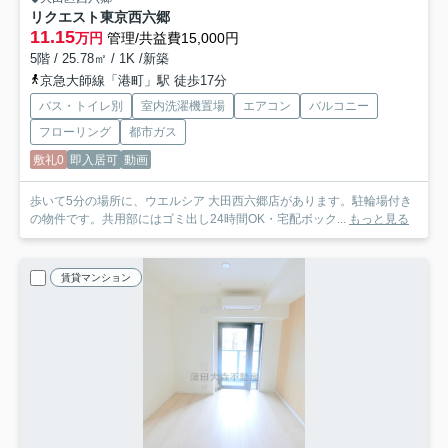
リクエスト東京西六郷
11.15
万円
管理/共益費15,000円
5階 / 25.78㎡ / 1K /新築
京急大師線「港町」駅 徒歩17分
バス・トイレ別
室内洗濯機置場
エアコン
バルコニー
フローリング
都市ガス
敷礼0
即入居可
動画
歩いて5分の場所に、ウエルシア 大田西六郷店があります。駐輪場付き
の物件です。共用部にはゴミ出し24時間OK・宅配ボック...
もっと見る
賃貸マンション