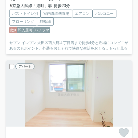
京急大師線「港町」駅 徒歩20分
バス・トイレ別
室内洗濯機置場
エアコン
バルコニー
フローリング
駐輪場
敷0
即入居可
パノラマ
セブン-イレブン 大田区西六郷４丁目店まで徒歩4分と近場にコンビニが
あるのもポイント。外装もおしゃれで快適な生活をおくる...
もっと見る
アパート