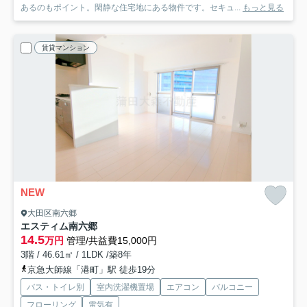
あるのもポイント。閑静な住宅地にある物件です。セキュ...
もっと見る
賃貸マンション
NEW
大田区南六郷
エスティム南六郷
14.5
万円
管理/共益費15,000円
3階 / 46.61㎡ / 1LDK /築8年
京急大師線「港町」駅 徒歩19分
バス・トイレ別
室内洗濯機置場
エアコン
バルコニー
フローリング
電気有