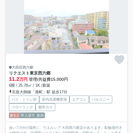
大田区西六郷
リクエスト東京西六郷
11.2
万円
管理/共益費15,000円
6階 / 25.78㎡ / 1K /新築
京急大師線「港町」駅 徒歩17分
バス・トイレ別
室内洗濯機置場
エアコン
バルコニー
フローリング
都市ガス
敷礼0
即入居可
動画
歩いて5分の場所に、ウエルシア 大田西六郷店があります。駐輪場付き
の物件です。共用部にはゴミ出し24時間OK・宅配ボック...
もっと見る