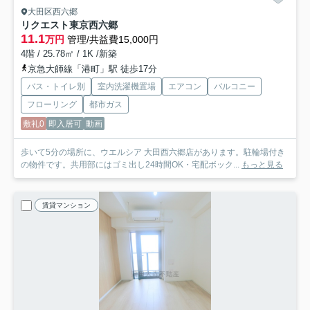
大田区西六郷
リクエスト東京西六郷
11.1
万円
管理/共益費15,000円
4階 / 25.78㎡ / 1K /新築
京急大師線「港町」駅 徒歩17分
バス・トイレ別
室内洗濯機置場
エアコン
バルコニー
フローリング
都市ガス
敷礼0
即入居可
動画
歩いて5分の場所に、ウエルシア 大田西六郷店があります。駐輪場付き
の物件です。共用部にはゴミ出し24時間OK・宅配ボック...
もっと見る
賃貸マンション