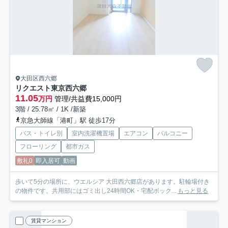
大田区西六郷
リクエスト東京西六郷
11.05
万円
管理/共益費15,000円
3階 / 25.78㎡ / 1K /新築
京急大師線「港町」駅 徒歩17分
バス・トイレ別
室内洗濯機置場
エアコン
バルコニー
フローリング
都市ガス
敷礼0
即入居可
動画
歩いて5分の場所に、ウエルシア 大田西六郷店があります。駐輪場付き
の物件です。共用部にはゴミ出し24時間OK・宅配ボック...
もっと見る
賃貸マンション