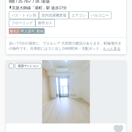
8階 / 25.78㎡ / 1K /新築
京急大師線「港町」駅 徒歩17分
バス・トイレ別
室内洗濯機置場
エアコン
バルコニー
フローリング
都市ガス
敷礼0
即入居可
動画
歩いて5分の場所に、ウエルシア 大田西六郷店があります。駐輪場付き
の物件です。共用部にはゴミ出し24時間OK・宅配ボック...
もっと見る
賃貸マンション