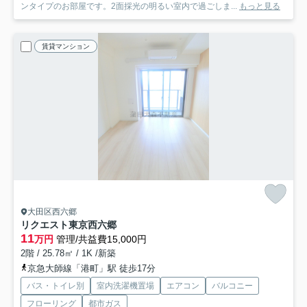
ンタイプのお部屋です。2面採光の明るい室内で過ごしま...
もっと見る
賃貸マンション
大田区西六郷
リクエスト東京西六郷
11
万円
管理/共益費15,000円
2階 / 25.78㎡ / 1K /新築
京急大師線「港町」駅 徒歩17分
バス・トイレ別
室内洗濯機置場
エアコン
バルコニー
フローリング
都市ガス