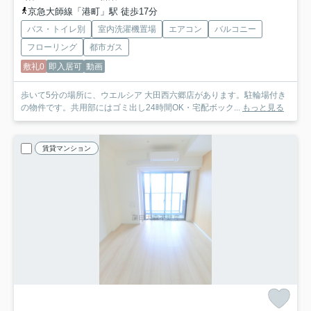
京急大師線「港町」駅 徒歩17分
バス・トイレ別
室内洗濯機置場
エアコン
バルコニー
フローリング
都市ガス
敷礼0
即入居可
動画
歩いて5分の場所に、ウエルシア 大田西六郷店があります。駐輪場付き
の物件です。共用部にはゴミ出し24時間OK・宅配ボック...
もっと見る
賃貸マンション