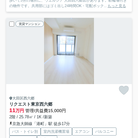
歩いて5分の場所に、ウエルシア 大田西六郷店があります。駐輪場付き
の物件です。共用部にはゴミ出し24時間OK・宅配ボック...
もっと見る
賃貸マンション
大田区西六郷
リクエスト東京西六郷
11
万円
管理/共益費15,000円
2階 / 25.78㎡ / 1K /新築
京急大師線「港町」駅 徒歩17分
バス・トイレ別
室内洗濯機置場
エアコン
バルコニー