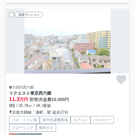
賃貸マンション
大田区西六郷
リクエスト東京西六郷
11.3
万円
管理/共益費15,000円
8階 / 25.78㎡ / 1K /新築
京急大師線「港町」駅 徒歩17分
バス・トイレ別
室内洗濯機置場
エアコン
バルコニー
フローリング
都市ガス