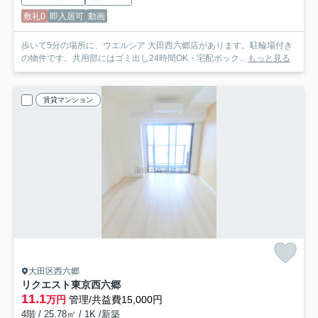
敷礼0
即入居可
動画
歩いて5分の場所に、ウエルシア 大田西六郷店があります。駐輪場付き
の物件です。共用部にはゴミ出し24時間OK・宅配ボック...
もっと見る
賃貸マンション
大田区西六郷
リクエスト東京西六郷
11.1
万円
管理/共益費15,000円
4階 / 25.78㎡ / 1K /新築