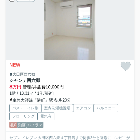
NEW
大田区西六郷
シャンテ西六郷
8
万円
管理/共益費10,000円
1階 / 13.31㎡ / 1R /築9年
京急大師線「港町」駅 徒歩20分
バス・トイレ別
室内洗濯機置場
エアコン
バルコニー
フローリング
電気有
礼0
動画
パノラマ
セブン-イレブン 大田区西六郷４丁目店まで徒歩3分と近場にコンビニが