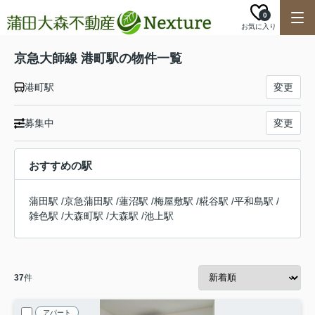
0
お気に入り
京急大師線 港町駅の物件一覧
港町駅
変更
募集中
変更
おすすめの駅
蒲田駅
/
京急蒲田駅
/
蓮沼駅
/
梅屋敷駅
/
糀谷駅
/
平和島駅
/
雑色駅
/
大森町駅
/
大森駅
/
池上駅
37
件
アパート