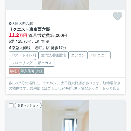
大田区西六郷
リクエスト東京西六郷
11.2
万円
管理/共益費15,000円
6階 / 25.78㎡ / 1K /新築
京急大師線「港町」駅 徒歩17分
バス・トイレ別
室内洗濯機置場
エアコン
バルコニー
フローリング
都市ガス
敷礼0
即入居可
動画
歩いて5分の場所に、ウエルシア 大田西六郷店があります。駐輪場付き
の物件です。共用部にはゴミ出し24時間OK・宅配ボック...
もっと見る
賃貸マンション