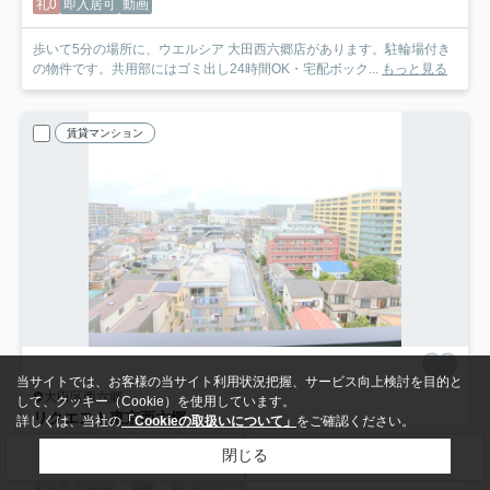
礼0
即入居可
動画
歩いて5分の場所に、ウエルシア 大田西六郷店があります。駐輪場付き
の物件です。共用部にはゴミ出し24時間OK・宅配ボック...
もっと見る
賃貸マンション
当サイトでは、お客様の当サイト利用状況把握、サービス向上検討を目的と
大田区西六郷
して、クッキー（Cookie）を使用しています。
リクエスト東京西六郷
詳しくは、当社の
「Cookieの取扱いについて」
をご確認ください。
11.2
万円
管理/共益費15,000円
閉じる
検索条件を変更
まとめてお問い合わせ
6階 / 25.78㎡ / 1K /新築
京急大師線「港町」駅 徒歩17分