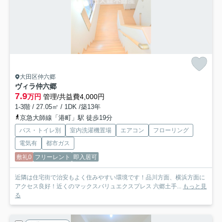
大田区仲六郷
ヴィラ仲六郷
7.9
万円
管理/共益費4,000円
1-3階 / 27.05㎡ / 1DK /築13年
京急大師線「港町」駅 徒歩19分
バス・トイレ別
室内洗濯機置場
エアコン
フローリング
電気有
都市ガス
敷礼0
フリーレント
即入居可
近隣は住宅街で治安もよく住みやすい環境です！品川方面、横浜方面に
アクセス良好！近くのマックスバリュエクスプレス 六郷土手...
もっと見
る