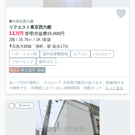
大田区西六郷
リクエスト東京西六郷
11
万円
管理/共益費15,000円
2階 / 25.78㎡ / 1K /新築
京急大師線「港町」駅 徒歩17分
バス・トイレ別
室内洗濯機置場
エアコン
バルコニー
フローリング
都市ガス
敷礼0
即入居可
動画
歩いて5分の場所に、ウエルシア 大田西六郷店があります。駐輪場付き
の物件です。共用部にはゴミ出し24時間OK・宅配ボック...
もっと見る
アパート