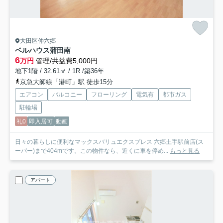
大田区仲六郷
ベルハウス蒲田南
6
万円
管理/共益費5,000円
地下1階 / 32.61㎡ / 1R /築36年
京急大師線「港町」駅 徒歩15分
エアコン
バルコニー
フローリング
電気有
都市ガス
駐輪場
礼0
即入居可
動画
日々の暮らしに便利なマックスバリュエクスプレス 六郷土手駅前店(ス
ーパー)まで404mです。この物件なら、近くに車を停め...
もっと見る
アパート