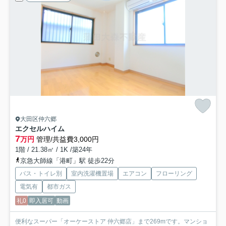
大田区仲六郷
エクセルハイム
7
万円
管理/共益費3,000円
1階 / 21.38㎡ / 1K /築24年
京急大師線「港町」駅 徒歩22分
バス・トイレ別
室内洗濯機置場
エアコン
フローリング
電気有
都市ガス
礼0
即入居可
動画
便利なスーパー「オーケーストア 仲六郷店」まで269mです。マンショ