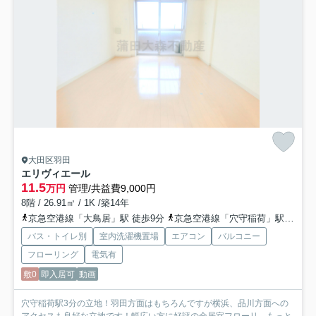
大田区羽田
エリヴィエール
11.5
万円
管理/共益費9,000円
8階 / 26.91㎡ / 1K /築14年
京急空港線「大鳥居」駅 徒歩9分
京急空港線「穴守稲荷」駅 徒歩3分
バス・トイレ別
室内洗濯機置場
エアコン
バルコニー
フローリング
電気有
敷0
即入居可
動画
穴守稲荷駅3分の立地！羽田方面はもちろんですが横浜、品川方面への