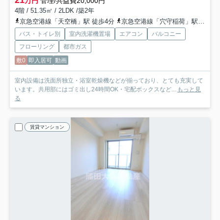
21
万円
管理/共益費20,000円
4階 / 51.35㎡ / 2LDK /築2年
京急空港線「天空橋」駅 徒歩4分
京急空港線「穴守稲荷」駅 徒歩7分
バス・トイレ別
室内洗濯機置場
エアコン
バルコニー
フローリング
都市ガス
敷0
即入居可
動画
室内設備は洗面所独立・浴室乾燥機などが揃っており、とても充実して
います。共用部にはゴミ出し24時間OK・宅配ボックスなど...
もっと見
る
賃貸マンション