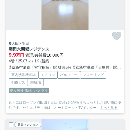
大田区羽田
羽田六間堀レジデンス
9.9
万円
管理/共益費10,000円
4階 / 25.07㎡ / 1K /新築
京急空港線「穴守稲荷」駅 徒歩5分
京急空港線「大鳥居」駅 徒歩11分
室内洗濯機置場
エアコン
バルコニー
フローリング
都市ガス
駐輪場
即入居可
動画
パノラマ
近くにはローソン羽田四丁目店(徒歩2分)がありちょっとした買い物に便
利です。セキュリティ面は、オートロック・TVインター...
もっと見る
賃貸マンション