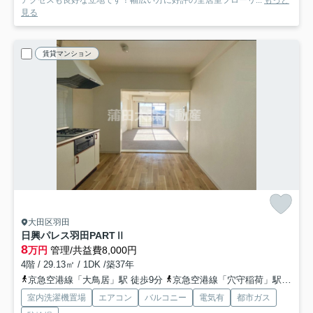
アクセスも良好な立地です！幅広い方に好評の全居室フローリ...
もっと
見る
賃貸マンション
大田区羽田
日興パレス羽田PARTⅡ
8
万円
管理/共益費8,000円
4階 / 29.13㎡ / 1DK /築37年
京急空港線「大鳥居」駅 徒歩9分
京急空港線「穴守稲荷」駅 徒歩5分
室内洗濯機置場
エアコン
バルコニー
電気有
都市ガス