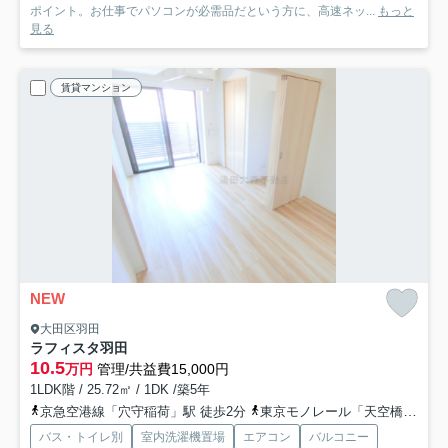
ポイント。お仕事でパソコンが必需品だという方に、高速ネッ...
もっと
見る
賃貸マンション
NEW
大田区羽田
ラフィスタ羽田
10.5
万円
管理/共益費15,000円
1LDK階 / 25.72㎡ / 1DK /築5年
京急空港線「穴守稲荷」駅 徒歩2分
東京モノレール「天空橋」駅 徒歩7分
バス・トイレ別
室内洗濯機置場
エアコン
バルコニー