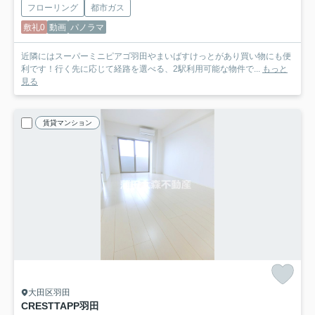
フローリング
都市ガス
敷礼0
動画
パノラマ
近隣にはスーパーミニピアゴ羽田やまいばすけっとがあり買い物にも便
利です！行く先に応じて経路を選べる、2駅利用可能な物件で...
もっと
見る
賃貸マンション
大田区羽田
CRESTTAPP羽田