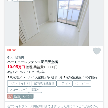
NEW
大田区羽田
ハーモニーレジデンス羽田天空橋
10.95
万円
管理/共益費15,000円
3階 / 25.75㎡ / 1DK /築2年
東京モノレール「天空橋」駅 徒歩6分
京急空港線「穴守稲荷」駅 徒歩10分
バス・トイレ別
室内洗濯機置場
エアコン
バルコニー
フローリング
電気有
敷0
動画
パノラマ
セブンイレブン 大田区羽田まで徒歩5分と近場にコンビニがあるのも