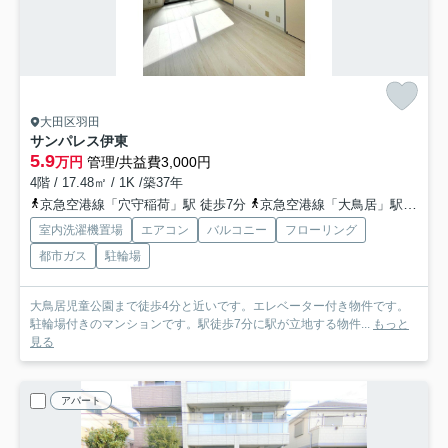
大田区羽田
サンパレス伊東
5.9
万円
管理/共益費3,000円
4階 / 17.48㎡ / 1K /築37年
京急空港線「穴守稲荷」駅 徒歩7分
京急空港線「大鳥居」駅 徒歩7分
室内洗濯機置場
エアコン
バルコニー
フローリング
都市ガス
駐輪場
大鳥居児童公園まで徒歩4分と近いです。エレベーター付き物件です。
駐輪場付きのマンションです。駅徒歩7分に駅が立地する物件...
もっと
見る
アパート