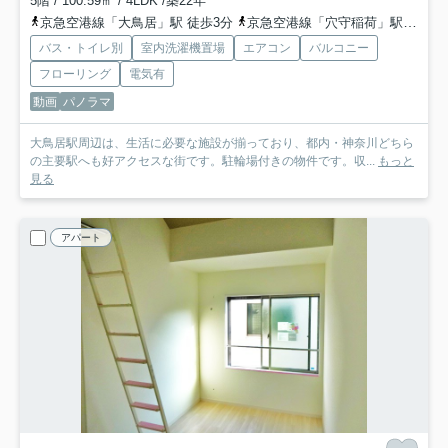
5階 / 100.59㎡ / 4LDK /築22年
京急空港線「大鳥居」駅 徒歩3分
京急空港線「穴守稲荷」駅 徒歩7分
バス・トイレ別
室内洗濯機置場
エアコン
バルコニー
フローリング
電気有
動画
パノラマ
大鳥居駅周辺は、生活に必要な施設が揃っており、都内・神奈川どちら
の主要駅へも好アクセスな街です。駐輪場付きの物件です。収...
もっと
見る
アパート