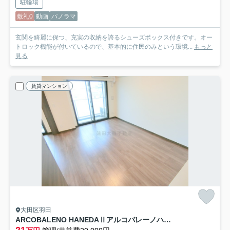
駐輪場
敷礼0
動画
パノラマ
玄関を綺麗に保つ、充実の収納を誇るシューズボックス付きです。オー
トロック機能が付いているので、基本的に住民のみという環境...
もっと
見る
賃貸マンション
大田区羽田
ARCOBALENO HANEDAⅡアルコバレーノハネダツー