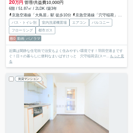
20
万円
管理/共益費10,000円
6階 / 51.87㎡ / 2LDK /築3年
京急空港線「大鳥居」駅 徒歩10分
京急空港線「穴守稲荷」駅 徒歩7分
バス・トイレ別
室内洗濯機置場
エアコン
バルコニー
フローリング
都市ガス
敷0
動画
パノラマ
近隣は閑静な住宅街で治安もよく住みやすい環境です！羽田空港まです
ぐ！日々の暮らしに便利なまいばすけっと 穴守稲荷店(スー...
もっと見
る
賃貸マンション