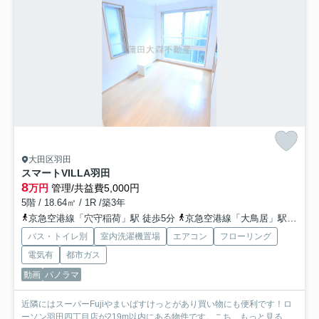
大田区羽田
スマートVILLA羽田
8
万円
管理/共益費5,000円
5階 / 18.64㎡ / 1R /築3年
京急空港線「穴守稲荷」駅 徒歩5分
京急空港線「大鳥居」駅 徒歩10分
バス・トイレ別
室内洗濯機置場
エアコン
フローリング
電気有
都市ガス
動画
パノラマ
近隣にはスーパーFujiやまいばすけっとがあり買い物にも便利です！ロ
ーソン羽田四丁目店が219m以内にある物件です。こち...
もっと見る