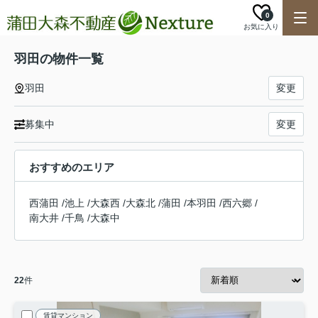
0
お気に入り
羽田の物件一覧
羽田
変更
募集中
変更
おすすめのエリア
西蒲田
/
池上
/
大森西
/
大森北
/
蒲田
/
本羽田
/
西六郷
/
南大井
/
千鳥
/
大森中
22
件
賃貸マンション