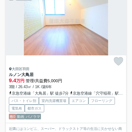
大田区羽田
ルノン大鳥居
9.4
万円
管理/共益費5,000円
3階 / 26.43㎡ / 1K /築6年
京急空港線「大鳥居」駅 徒歩7分
京急空港線「穴守稲荷」駅 徒歩11分
バス・トイレ別
室内洗濯機置場
エアコン
フローリング
電気有
都市ガス
敷0
動画
パノラマ
近隣にはコンビニ、スーパー、ドラックストア等の生活に欠かせない商