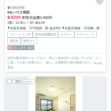
大田区羽田
KKハウス羽田
8.5
万円
管理/共益費3,000円
2階 / 14.45㎡ / 1R /築11年
京急空港線「穴守稲荷」駅 徒歩8分
京急空港線「天空橋」駅 徒歩14分
バス・トイレ別
室内洗濯機置場
エアコン
フローリング
電気有
都市ガス
敷0
即入居可
動画
好評の駅近物件となっており、駅より徒歩8分に立地しています。どこ
に置こうか迷う必要のない、嬉しい冷蔵庫置き場が確保されて...
もっと
見る
賃貸マンション