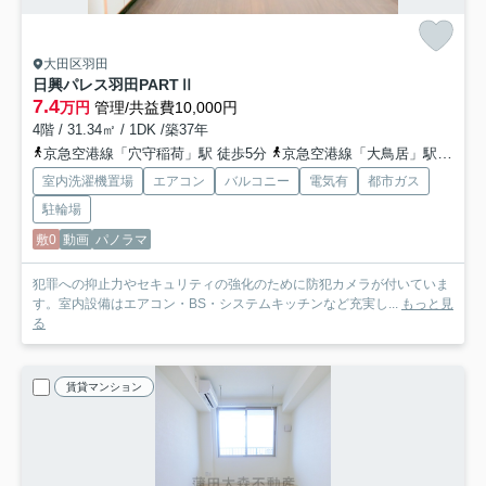
大田区羽田
日興パレス羽田PARTⅡ
7.4
万円
管理/共益費10,000円
4階 / 31.34㎡ / 1DK /築37年
京急空港線「穴守稲荷」駅 徒歩5分
京急空港線「大鳥居」駅 徒歩13分
室内洗濯機置場
エアコン
バルコニー
電気有
都市ガス
駐輪場
敷0
動画
パノラマ
犯罪への抑止力やセキュリティの強化のために防犯カメラが付いていま
す。室内設備はエアコン・BS・システムキッチンなど充実し...
もっと見
る
賃貸マンション