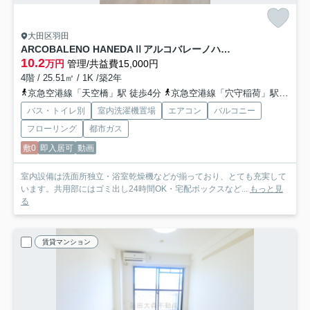
大田区羽田
ARCOBALENO HANEDAⅡアルコバレーノハネダツー
10.2
万円
管理/共益費15,000円
4階 / 25.51㎡ / 1K /築2年
京急空港線「天空橋」駅 徒歩4分
京急空港線「穴守稲荷」駅 徒歩7分
バス・トイレ別
室内洗濯機置場
エアコン
バルコニー
フローリング
都市ガス
敷0
即入居可
動画
室内設備は洗面所独立・浴室乾燥機などが揃っており、とても充実して
います。共用部にはゴミ出し24時間OK・宅配ボックスなど...
もっと見
る
賃貸マンション