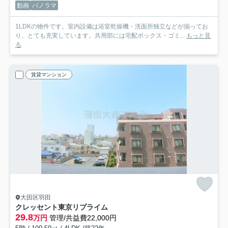
動画
パノラマ
1LDKの物件です。室内設備は浴室乾燥機・洗面所独立などが揃ってお
り、とても充実しています。共用部には宅配ボックス・ゴミ...
もっと見
る
賃貸マンション
大田区羽田
クレッセント東京リプライム
29.8
万円
管理/共益費22,000円