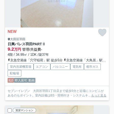
NEW
大田区羽田
日興パレス羽田PARTⅡ
9.2
万円
管理/共益費-
4階 / 34.99㎡ / 1DK /築37年
京急空港線「穴守稲荷」駅 徒歩5分
京急空港線「大鳥居」駅 徒歩13分
室内洗濯機置場
エアコン
バルコニー
電気有
都市ガス
駐輪場
礼0
即入居可
動画
セブン-イレブン 大田区羽田1丁目店まで徒歩5分と近場にコンビニが
あるのもポイント。室内設備はBS・照明付き・システムキ...
もっと見る
賃貸マンション