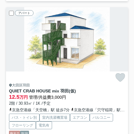
アパート
大田区羽田
QUIET CRAB HOUSE mix 羽田(仮)
12.5
万円
管理/共益費3,000円
2階 / 30.93㎡ / 1K /予定
京急空港線「天空橋」駅 徒歩7分
京急空港線「穴守稲荷」駅 徒歩11分
バス・トイレ別
室内洗濯機置場
エアコン
バルコニー
フローリング
電気有
敷礼0
新築