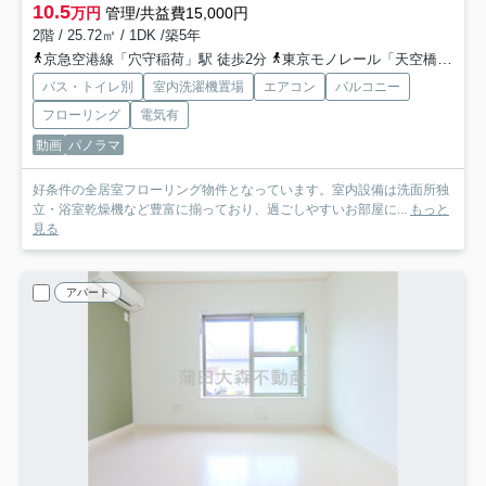
10.5
万円
管理/共益費15,000円
2階 / 25.72㎡ / 1DK /築5年
京急空港線「穴守稲荷」駅 徒歩2分
東京モノレール「天空橋」駅 徒歩7分
バス・トイレ別
室内洗濯機置場
エアコン
バルコニー
フローリング
電気有
動画
パノラマ
好条件の全居室フローリング物件となっています。室内設備は洗面所独
立・浴室乾燥機など豊富に揃っており、過ごしやすいお部屋に...
もっと
見る
アパート