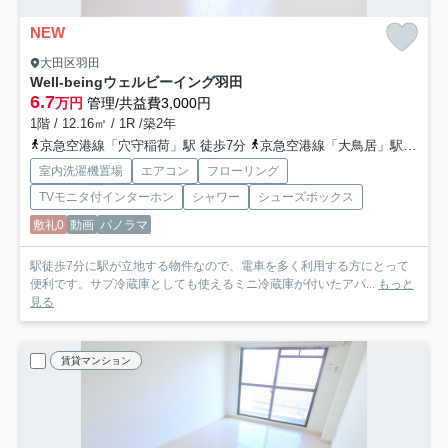
NEW
大田区羽田
Well-beingウェルビーイング羽田
6.7
万円
管理/共益費3,000円
1階 / 12.16㎡ / 1R /築2年
京急空港線「穴守稲荷」駅 徒歩7分
京急空港線「大鳥居」駅 徒歩13分
室内洗濯機置場
エアコン
フローリング
TVモニタ付インターホン
シャワー
シューズボックス
敷礼0
動画
パノラマ
駅徒歩7分に駅が立地する物件なので、電車を多く利用する方にとって
便利です。サブ冷蔵庫としても使えるミニ冷蔵庫が付いたアパ...
もっと
見る
賃貸マンション