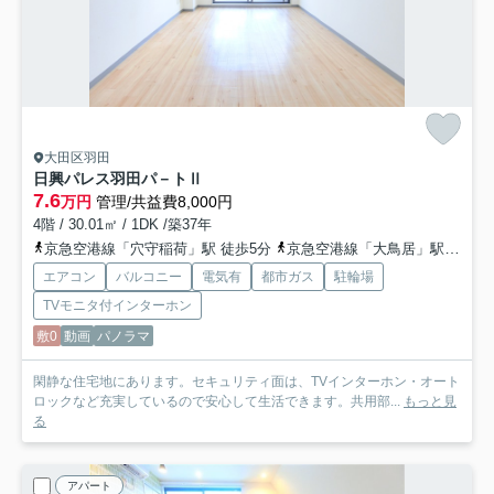
大田区羽田
日興パレス羽田パ－トⅡ
7.6
万円
管理/共益費8,000円
4階 / 30.01㎡ / 1DK /築37年
京急空港線「穴守稲荷」駅 徒歩5分
京急空港線「大鳥居」駅 徒歩11分
エアコン
バルコニー
電気有
都市ガス
駐輪場
TVモニタ付インターホン
敷0
動画
パノラマ
閑静な住宅地にあります。セキュリティ面は、TVインターホン・オート
ロックなど充実しているので安心して生活できます。共用部...
もっと見
る
アパート