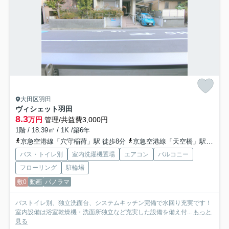
大田区羽田
ヴィシェット羽田
8.3
万円
管理/共益費3,000円
1階 / 18.39㎡ / 1K /築6年
京急空港線「穴守稲荷」駅 徒歩8分
京急空港線「天空橋」駅 徒歩3分
バス・トイレ別
室内洗濯機置場
エアコン
バルコニー
フローリング
駐輪場
敷0
動画
パノラマ
バストイレ別、独立洗面台、システムキッチン完備で水回り充実です！
室内設備は浴室乾燥機・洗面所独立など充実した設備を備え付...
もっと
見る