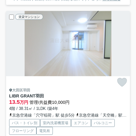
賃貸マンション
大田区羽田
LIBR GRANT羽田
13.5
万円
管理/共益費10,000円
4階 / 38.31㎡ / 1LDK /築4年
京急空港線「穴守稲荷」駅 徒歩5分
京急空港線「天空橋」駅 徒歩11分
バス・トイレ別
室内洗濯機置場
エアコン
バルコニー
フローリング
電気有