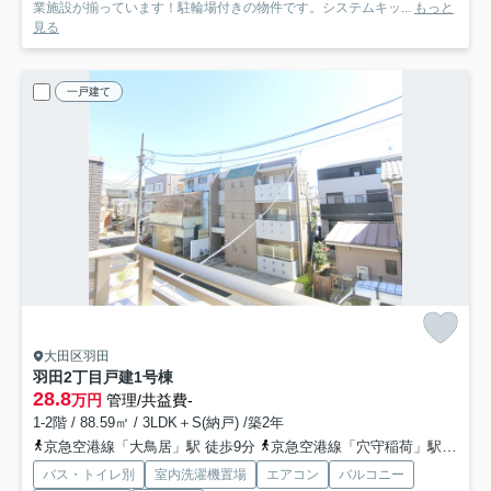
業施設が揃っています！駐輪場付きの物件です。システムキッ...
もっと
見る
一戸建て
大田区羽田
羽田2丁目戸建1号棟
28.8
万円
管理/共益費-
1-2階 / 88.59㎡ / 3LDK＋S(納戸) /築2年
京急空港線「大鳥居」駅 徒歩9分
京急空港線「穴守稲荷」駅 徒歩8分
バス・トイレ別
室内洗濯機置場
エアコン
バルコニー