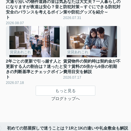
大通り沿いの物件道路の音は気
あなたは大丈夫？一人暮らしの
になりますが夜道は安心？音と
防犯対策～すぐにできる防犯対
安全のバランスを考えるポイン
策や防犯グッズを紹介～
ト
2026.07.31
2026.08.07
賃貸あれこれ
賃貸あれこれ
2年ごとの更新で引っ越す人と
賃貸物件の契約時は契約金が不
更新する人の割合は？迷ったと
安？賃料の5倍から6倍の初期
きの判断基準とチェックポイン
費用目安を解説
ト
2026.07.17
2026.07.18
もっと見る
ブログトップへ
初めての部屋探しで迷うことは？1Rと1Kの違いや礼金敷金も解説