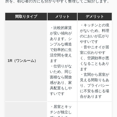
所を、初心者の方にも分かりやすく整理してご紹介します。
間取りタイプ
メリット
デメリット
・キッチンとの境
・比較的家賃
がないため、料理
が安い傾向が
のにおいが広がり
あります。シ
やすいです
ンプルな構造
・音やニオイが居
で効率的に生
室に伝わりやす
活空間を使え
く、空調効率が悪
1R（ワンルーム）
ます
くなることもあり
・仕切りがな
ます
いため、同じ
・玄関から居室が
面積なら開放
見える間取りもあ
感があり、家
り、プライバシー
具配置もしや
に不安を感じる場
すいです
合があります
・居室とキッ
チンが独立し