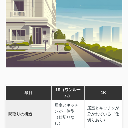
1R（ワンルー
項目
1K
ム）
居室とキッチ
居室とキッチンが
ンが一体型
間取りの構造
分かれている（仕
（仕切りな
切りあり）
し）