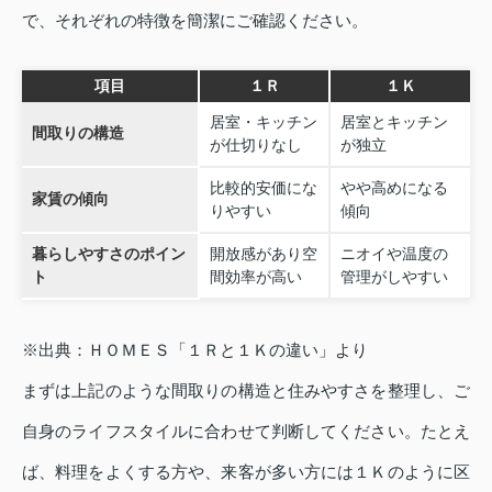
で、それぞれの特徴を簡潔にご確認ください。
項目
１Ｒ
１Ｋ
居室・キッチン
居室とキッチン
間取りの構造
が仕切りなし
が独立
比較的安価にな
やや高めになる
家賃の傾向
りやすい
傾向
暮らしやすさのポイン
開放感があり空
ニオイや温度の
ト
間効率が高い
管理がしやすい
※出典：ＨＯＭＥＳ「１Ｒと１Ｋの違い」より
まずは上記のような間取りの構造と住みやすさを整理し、ご
自身のライフスタイルに合わせて判断してください。たとえ
ば、料理をよくする方や、来客が多い方には１Ｋのように区