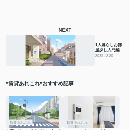
NEXT
1人暮らしお部
屋探し入門編！
礼金や敷金保証
2025.12.20
会社とはなにか
解説
”賃貸あれこれ”おすすめ記事
賃貸あれこれ
賃貸あれこれ