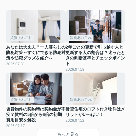
賃貸あれこれ
賃貸あれこれ
あなたは大丈夫？一人暮らしの
2年ごとの更新で引っ越す人と
防犯対策～すぐにできる防犯対
更新する人の割合は？迷ったと
策や防犯グッズを紹介～
きの判断基準とチェックポイン
ト
2026.07.31
2026.07.18
賃貸あれこれ
賃貸あれこれ
賃貸物件の契約時は契約金が不
賃貸住宅のロフト付き物件はメ
安？賃料の5倍から6倍の初期
リットがいっぱい！
費用目安を解説
2026.07.12
2026.07.17
もっと見る