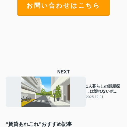
お問い合わせはこちら
NEXT
1人暮らしの部屋探
しは譲れないポイ
ントが大切！条件
2025.12.21
の整理で理想の住
まいを見つけよう
”賃貸あれこれ”おすすめ記事