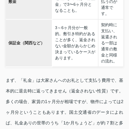
敷金
払うのが
金」で3〜6ヶ月分と
通常で
なることも。
す。
契約時に
3～6ヶ月分が一般
支払い、
的。敷引き特約がある
返還され
ことが多く、返金され
保証金（関西など）
る一部は
ない金額があらかじめ
通常の敷
決まっているケースが
金と同様
あります。
の流れ。
まず、「礼金」は大家さんへのお礼として支払う費用で、基
本的に退去時に返ってきません（返金されない性質）です。
多くの場合、家賃の1ヶ月分が相場ですが、物件によっては2
ヶ月分ということもあります。国土交通省のデータによれ
ば、礼金ありの世帯のうち「1か月ちょうど」が約７割と多