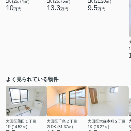
1K (25.74㎡)
1K (25.75㎡)
1K (21.20㎡)
10
13.3
9.5
万円
万円
万円
1
よく見られている物件
大田区蒲田１丁目
大田区千鳥２丁目
大田区大森本町２丁目
1R (14.52㎡)
2LDK (51.37㎡)
1K (16.27㎡)
3