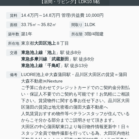
【居間・リビング】LDK10.5帖
14.4万円～14.8万円 管理/共益費 10,000円
賃料
33.75㎡～35.82㎡
1LDK
面積
間取り
築1年
3階/4階建
築年数
所在階
東京都
大田区
池上
８丁目
所在地
東急池上線
「
池上
」駅 徒歩8分
交通
東急多摩川線
「
武蔵新田
」駅 徒歩8分
東急池上線
「
千鳥町
」駅 徒歩13分
LUORE池上＠大森蒲田駅・品川区大田区の賃貸＝蒲田
備考
大森不動産㈱Nexture
ご予算に合わせてクレジットカードでのご契約金分割払
い・保証人不要でのご契約も可能です！お気軽にご相談
下さい。賃貸物件に関する事お任せ下さい。品川区大田
区蒲田の賃貸は地元密着の蒲田大森不動産へ
人気賃貸おすすめ物件等ベテランスタッフが住んでいる
からこそ分かる部分までご説明させて頂きます。
大田区の中心蒲田駅東口より毎日物件情報更新中！日々
スタッフ全員で物件撮影を行っている為、大田区内他社