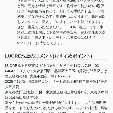
不動産会社さんよりも写真や動画360度パノラマ画像な
ど目に見える情報は豊富です！物件から徒歩4分の場所
には千鳥郵便局もあって、窓口での手続きも楽々。2駅
利用可能な物件なので行動範囲も広がります。高速回線
をマンションに導入しています、ネット使用できます。
ぜひ一度見ていただきたい、「LUORE池上」です。東
急池上線池上周辺にある物件の事なら、迷わず蒲田大森
不動産にご連絡下さい。当社への連絡先は03-6404-
9221です。お待ちしてます。
LUORE池上のコメント(おすすめポイント)
LUORE池上＠空室状況類似物件ご見学ご依頼等お気軽に03-
6404-9221まで！大森蒲田駅・品川区大田区の賃貸お部屋探しは
地元密着の蒲田大森不動産（株）Nexture
2025年1月築 RC鉄筋コンクリート造地上4階建て総戸数14戸の
人気賃貸
東京都大田区池上8丁目 東急池上線池上駅徒歩8分、東急多摩川
線武蔵新田駅徒歩8分
家から徒歩4分の位置に千鳥郵便局があります。こちらは初期費
用をカードでお支払いいただける物件です。パソコン快適、高速