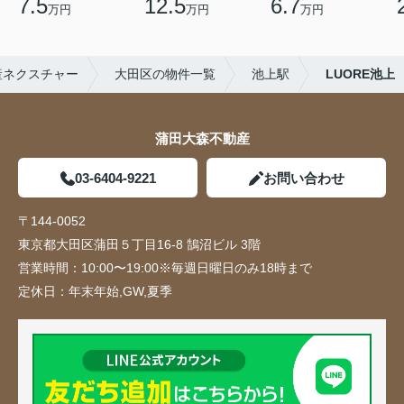
7.5
12.5
6.7
万円
万円
万円
産ネクスチャー
大田区の物件一覧
池上駅
LUORE池上
蒲田大森不動産
03-6404-9221
お問い合わせ
〒144-0052
東京都大田区蒲田５丁目16-8 鵠沼ビル 3階
営業時間：
10:00〜19:00※毎週日曜日のみ18時まで
定休日：
年末年始,GW,夏季