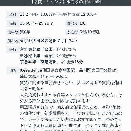
【居間・リビング】東向きの洋室8.5帖
13.2万円～13.6万円 管理/共益費 12,000円
賃料
25.60㎡～25.75㎡
1K
面積
間取り
築6年
5階/10階建
築年数
所在階
東京都
大田区
西蒲田
７丁目24-7
所在地
京浜東北線
「
蒲田
」駅 徒歩5分
交通
東急池上線
「
蓮沼
」駅 徒歩6分
京急本線
「
京急蒲田
」駅 徒歩18分
K-residence蒲田＠大森蒲田駅・品川区大田区の賃貸＝
備考
蒲田大森不動産㈱Nexture
賃貸に関する事お任せ下さい。大田区蒲田の賃貸は蒲田
大森不動産へ
人気賃貸おすすめ物件等スタッフが住んでいるからこそ
分かる部分までご説明させて頂きます。
周辺環境も良好で、魅力的な住環境のある、令和2年築
の物件です。初期費用をカードでお支払いいただけるの
で、カードで決済したい方にもおすすめです。今やネッ
トさえ使えれば買い物も可能です。さくさく進む高速イ