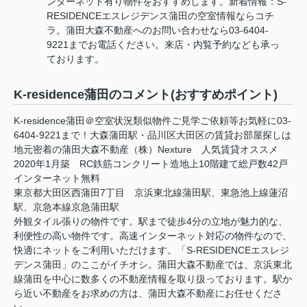
ンターネット有り物件をおすすめします。新着情報：S-
RESIDENCEエスレジデンス蒲田の空室情報ならコチ
ラ。蒲田大森不動産へのお問い合わせなら03-6404-
9221までお電話ください。来店・内覧予約なども承っ
ております。
K-residence蒲田のコメント(おすすめポイント)
K-residence蒲田＠空室状況類似物件ご見学ご依頼等お気軽に03-
6404-9221まで！大森蒲田駅・品川区大田区の賃貸お部屋探しは
地元密着の蒲田大森不動産（株）Nexture 人気賃貸オススメ
2020年1月築 RC鉄筋コンクリート造地上10階建て総戸数42戸
インターネット無料
東京都大田区西蒲田7丁目 京浜東北線蒲田駅、東急池上線蓮沼
駅、京急本線京急蒲田駅
外観タイル張りの物件です。駅まで徒歩4分の立地が魅力的な、
利便性の高い物件です。高速インターネット対応の物件なので、
快適にネットをご利用いただけます。「S-RESIDENCEエスレジ
デンス蒲田」のここがイチオシ。蒲田大森不動産では、京浜東北
線蒲田を中心に数多くの不動産情報を取り扱っております。駅か
ら近い不動産をお求めの方は、蒲田大森不動産にお任せくださ