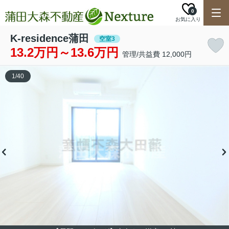
0
お気に入り
K-residence蒲田
空室3
13.2万円～13.6万円
管理/共益費 12,000円
1
/
40