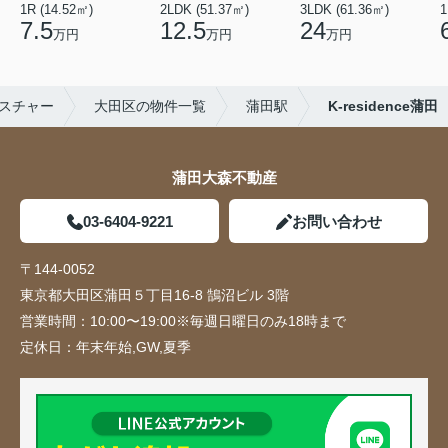
1R (14.52㎡)
2LDK (51.37㎡)
3LDK (61.36㎡)
1
7.5
12.5
24
万円
万円
万円
スチャー
大田区の物件一覧
蒲田駅
K-residence蒲田
蒲田大森不動産
03-6404-9221
お問い合わせ
〒144-0052
東京都大田区蒲田５丁目16-8 鵠沼ビル 3階
営業時間：
10:00〜19:00※毎週日曜日のみ18時まで
定休日：
年末年始,GW,夏季