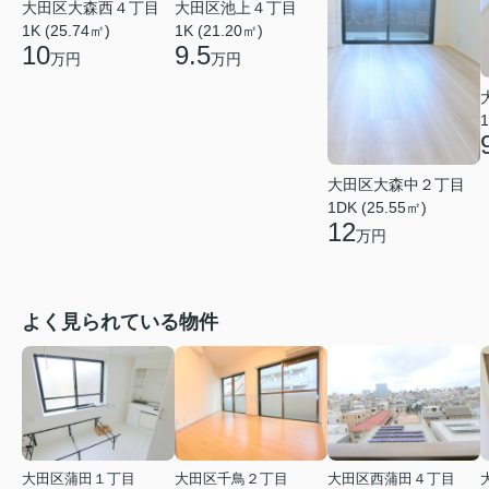
大田区大森西４丁目
大田区池上４丁目
1K (25.74㎡)
1K (21.20㎡)
10
9.5
万円
万円
1
大田区大森中２丁目
1DK (25.55㎡)
12
万円
よく見られている物件
大田区蒲田１丁目
大田区千鳥２丁目
大田区西蒲田４丁目