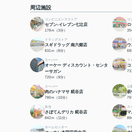
周辺施設
コンビニエンスストア
コ
セブン-イレブン七辻店
ロ
178ｍ（3分）
3
ドラッグストア
ド
スギドラッグ 南六郷店
ウ
631ｍ（8分）
6
スーパー
フ
オーケー ディスカウント・センタ
コ
ーサガン
7
720ｍ（9分）
スーパー
公
肉のハナマサ 糀谷店
萩
780ｍ（10分）
7
弁当
ス
さぼてんデリカ 糀谷店
マ
842ｍ（11分）
8
ホームセンター
中