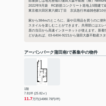
部屋探しは地元密着の蒲田大森不動産（株）Nextu
2022年9月築 RC鉄筋コンクリート造地上5階建て
東京都大田区東六郷1丁目 京浜急行本線雑色駅10
家から384mのところに、薬や日用品を買うのに便
スタイルを楽しむことができます。共用部にはエレ
居の当日から高速インターネットが使えます。新着
どがあれば、03-6404-9221から蒲田大森不動産
アーバンパーク蒲田南Iで募集中の物件
1階
7.81坪 (25.82㎡)
11.7
万円(14980.79円/坪)