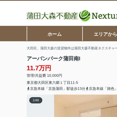
ホーム
エリアか
大田区、蒲田大森の賃貸物件は蒲田大森不動産ネクスチャ
アーバンパーク蒲田南I
11.7万円
管理/共益費 10,000円
東京都
大田区
東六郷
１丁目11-5
京急本線「京急蒲田」駅徒歩13分
京急本線「雑色」
1
/
48