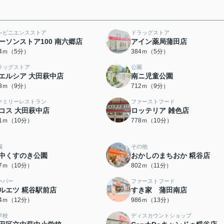
ンビニエンスストア
ドラッグストア
ーソンストア100 南六郷店
アイン薬局蒲田店
54ｍ（5分）
384ｍ（5分）
ラッグストア
公園
エルシア 大田萩中店
南ニ児童公園
93ｍ（9分）
712ｍ（9分）
ァミリーレストラン
ファーストフード
コス 大田萩中店
ロッテリア 雑色店
31ｍ（10分）
778ｍ（10分）
園
その他
中くすのき公園
おかしのまちおか 糀谷店
97ｍ（10分）
802ｍ（11分）
ーパー
ファーストフード
ルエツ 糀谷駅前店
すき家 蒲田南店
94ｍ（12分）
986ｍ（13分）
学校
ディスカウントショップ