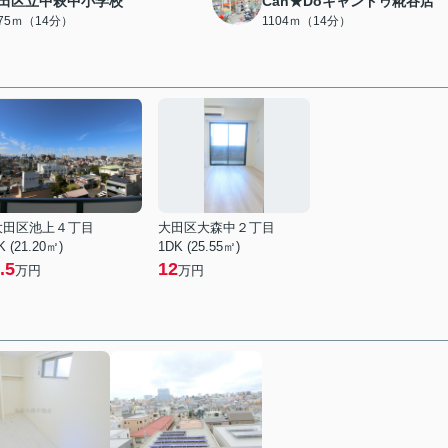
田区立中萩中小学校
Can★Doキャンドゥ糀谷店
075ｍ（14分）
1104ｍ（14分）
大田区池上４丁目
大田区大森中２丁目
K (21.20㎡)
1DK (25.55㎡)
.5
12
万円
万円