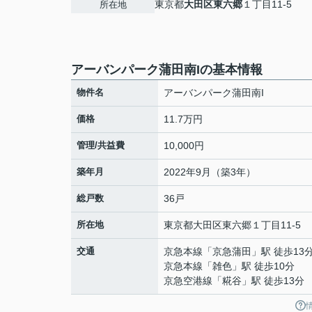
東京都
大田区
東六郷
１丁目11-5
所在地
アーバンパーク蒲田南Iの基本情報
物件名
アーバンパーク蒲田南I
価格
11.7万円
管理/共益費
10,000円
築年月
2022年9月（築3年）
総戸数
36戸
所在地
東京都
大田区
東六郷
１丁目11-5
交通
京急本線
「
京急蒲田
」駅 徒歩13
京急本線
「
雑色
」駅 徒歩10分
京急空港線
「
糀谷
」駅 徒歩13分