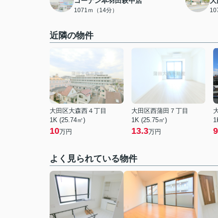
コーナン本羽田萩中店
大
1071ｍ（14分）
1
近隣の物件
大田区大森西４丁目
大田区西蒲田７丁目
1K (25.74㎡)
1K (25.75㎡)
1
10
13.3
9
万円
万円
よく見られている物件