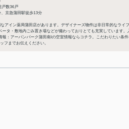
re
総戸数36戸
分、京急蒲田駅徒歩13分
利なアイン薬局蒲田店があります。デザイナーズ物件は非日常的なライ
ベータ・敷地内ごみ置き場などが備わっておりとても充実しています。
情報：アーバンパーク蒲田南Iの空室情報ならコチラ。こだわりたい条件
スタッフまでお伝えください。