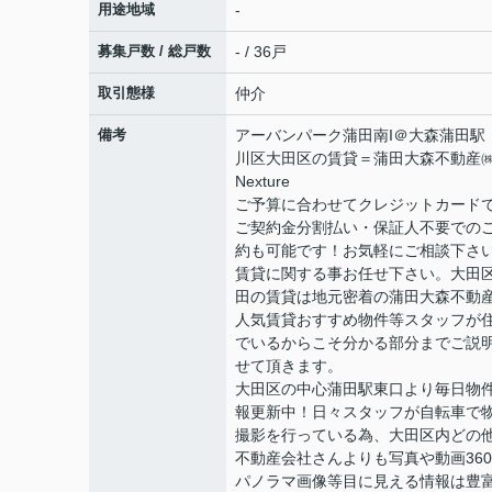
用途地域
-
募集戸数 / 総戸数
- / 36戸
取引態様
仲介
備考
アーバンパーク蒲田南I＠大森蒲田駅
川区大田区の賃貸＝蒲田大森不動産
Nexture
ご予算に合わせてクレジットカード
ご契約金分割払い・保証人不要での
約も可能です！お気軽にご相談下さ
賃貸に関する事お任せ下さい。大田
田の賃貸は地元密着の蒲田大森不動
人気賃貸おすすめ物件等スタッフが
でいるからこそ分かる部分までご説
せて頂きます。
大田区の中心蒲田駅東口より毎日物
報更新中！日々スタッフが自転車で
撮影を行っている為、大田区内どの
不動産会社さんよりも写真や動画36
パノラマ画像等目に見える情報は豊