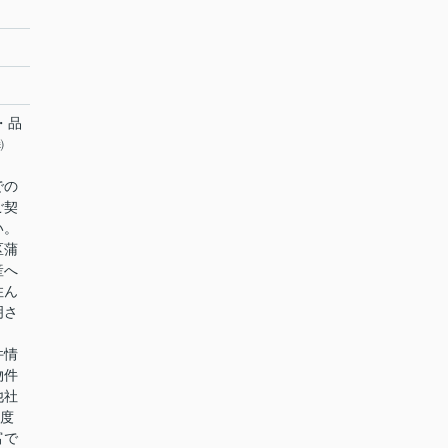
・品
㈱
での
ご契
い。
区蒲
産へ
住ん
明さ
件情
物件
他社
0度
富で