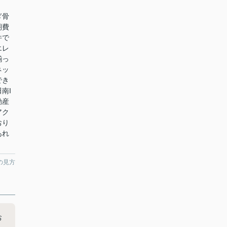
ぎ骨
期費
件で
エレ
揃っ
ネッ
でき
南I
動産
アク
おり
あれ
。
の見方
お