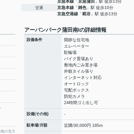
京急本線
「
京急蒲田
」駅 徒歩13分
京急本線
「
雑色
」駅 徒歩10分
交通
京急空港線
「
糀谷
」駅 徒歩13分
アーバンパーク蒲田南Iの詳細情報
設備条件
閑静な住宅地
エレベーター
駐輪場
バイク置場あり
敷地内ごみ置き場
外観タイル張り
インターネット対応
オートロック
宅配ボックス
防犯カメラ
24時間ゴミ出し可
分
設備(その他)
-
駐車場/月額
近隣/30,000円 185m
情報の見方