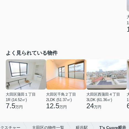
1
よく見られている物件
大田区蒲田１丁目
大田区千鳥２丁目
大田区西蒲田４丁目
1R (14.52㎡)
2LDK (51.37㎡)
3LDK (61.36㎡)
1
7.5
12.5
24
万円
万円
万円
ネクスチャー
大田区の物件一覧
糀谷駅
T's Cuore糀谷