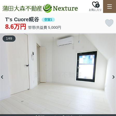
0
お気に入り
T's Cuore糀谷
空室1
8.6万円
管理/共益費 5,000円
1
/
49