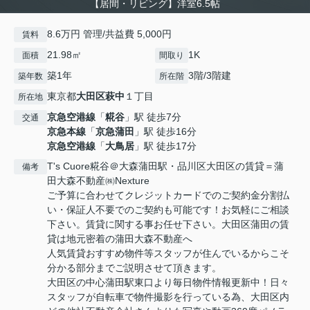
【居間・リビング】洋室6.5帖
8.6万円 管理/共益費 5,000円
賃料
21.98㎡
1K
面積
間取り
築1年
3階/3階建
築年数
所在階
東京都
大田区
萩中
１丁目
所在地
京急空港線
「
糀谷
」駅 徒歩7分
交通
京急本線
「
京急蒲田
」駅 徒歩16分
京急空港線
「
大鳥居
」駅 徒歩17分
T's Cuore糀谷＠大森蒲田駅・品川区大田区の賃貸＝蒲
備考
田大森不動産㈱Nexture
ご予算に合わせてクレジットカードでのご契約金分割払
い・保証人不要でのご契約も可能です！お気軽にご相談
下さい。賃貸に関する事お任せ下さい。大田区蒲田の賃
貸は地元密着の蒲田大森不動産へ
人気賃貸おすすめ物件等スタッフが住んでいるからこそ
分かる部分までご説明させて頂きます。
大田区の中心蒲田駅東口より毎日物件情報更新中！日々
スタッフが自転車で物件撮影を行っている為、大田区内