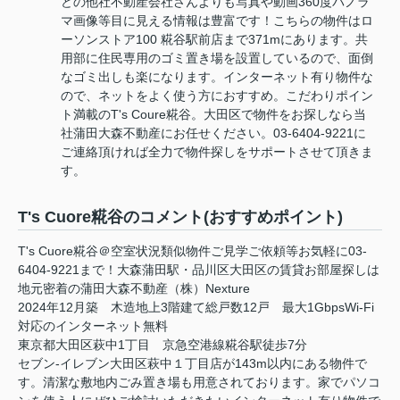
どの他社不動産会社さんよりも写真や動画360度パノラ
マ画像等目に見える情報は豊富です！こちらの物件はロ
ーソンストア100 糀谷駅前店まで371mにあります。共
用部に住民専用のゴミ置き場を設置しているので、面倒
なゴミ出しも楽になります。インターネット有り物件な
ので、ネットをよく使う方におすすめ。こだわりポイン
ト満載のT's Coure糀谷。大田区で物件をお探しなら当
社蒲田大森不動産にお任せください。03-6404-9221に
ご連絡頂ければ全力で物件探しをサポートさせて頂きま
す。
T's Cuore糀谷のコメント(おすすめポイント)
T's Cuore糀谷＠空室状況類似物件ご見学ご依頼等お気軽に03-
6404-9221まで！大森蒲田駅・品川区大田区の賃貸お部屋探しは
地元密着の蒲田大森不動産（株）Nexture
2024年12月築 木造地上3階建て総戸数12戸 最大1GbpsWi-Fi
対応のインターネット無料
東京都大田区萩中1丁目 京急空港線糀谷駅徒歩7分
セブン-イレブン大田区萩中１丁目店が143m以内にある物件で
す。清潔な敷地内ごみ置き場も用意されております。家でパソコ