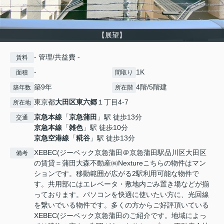
【展望】
- 管理/共益費 -
賃料
-
1K
面積
間取り
築9年
4階/5階建
築年数
所在階
東京都
大田区
東六郷
１丁目4-7
所在地
京急本線
「
京急蒲田
」駅 徒歩13分
交通
京急本線
「
雑色
」駅 徒歩10分
京急空港線
「
糀谷
」駅 徒歩13分
XEBEC(ジーベック京急蒲田＠京急蒲田駅品川区大田区
備考
の賃貸＝蒲田大森不動産㈱Nextureこちらの物件はマン
ションです。移動範囲が広がる2駅利用可能な物件で
す。共用部にはエレベータ・敷地内ごみ置き場などが揃
っております。パソコンを快適に使いたい方に、光回線
を繋いでいる物件です。多くの方からご好評頂いている
XEBEC(ジーベック京急蒲田のご紹介です。地域によっ