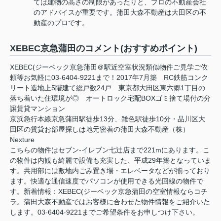
ては建物の高さの制限があったりと、プロの不動産会社
のアドバイスが重要です。蒲田大森不動産は大田区の不
動産のプロです。
XEBEC京急蒲田のコメント(おすすめポイント)
XEBEC(ジーベック京急蒲田＠駅近空室状況類似物件ご見学ご依
頼等お気軽に03-6404-9221まで！2017年7月築 RC鉄筋コンク
リート造地上5階建て総戸数24戸 東京都大田区東六郷1丁目の
落ち着いた住環境が◎ オートロック宅配BOXゴミ捨て場付の分
譲賃貸マンション
京浜急行本線京急蒲田駅徒歩13分、雑色駅徒歩10分・品川区大
田区の賃貸お部屋探しは地元密着の蒲田大森不動産（株）
Nexture
こちらの物件はセブン-イレブン七辻店まで221mにあります。こ
の物件は内観も綺麗で設備も充実した、平成29年築となっていま
す。共用部には敷地内ごみ置き場・エレベータなどが揃っており
ます。快適な通信速度でパソコンが使用できる光回線の物件で
す。新着情報：XEBEC(ジーベック京急蒲田の空室情報ならコチ
ラ。蒲田大森不動産ではお客様に合わせた物件情報をご紹介いた
します。03-6404-9221までご希望条件をお申しつけ下さい。