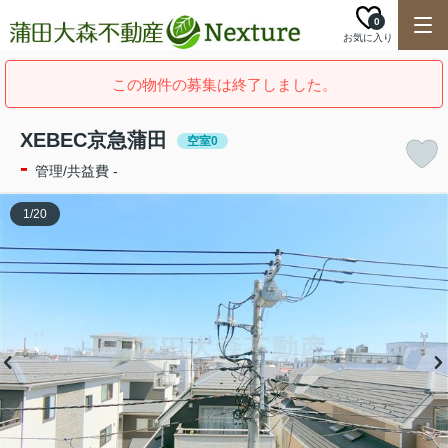
0
お気に入り
この物件の募集は終了しました。
XEBEC京急蒲田
空室0
-
管理/共益費 -
1
/
20