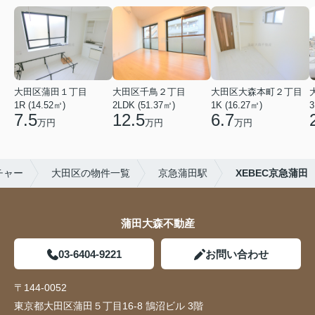
大田区蒲田１丁目
大田区千鳥２丁目
大田区大森本町２丁目
1R (14.52㎡)
2LDK (51.37㎡)
1K (16.27㎡)
3
7.5
12.5
6.7
万円
万円
万円
チャー
大田区の物件一覧
京急蒲田駅
XEBEC京急蒲田
蒲田大森不動産
03-6404-9221
お問い合わせ
〒144-0052
東京都大田区蒲田５丁目16-8 鵠沼ビル 3階