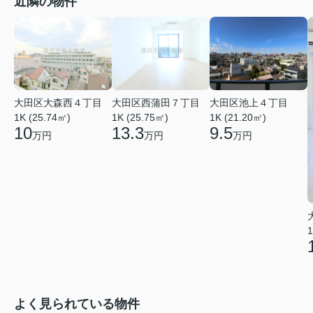
近隣の物件
大田区大森西４丁目
大田区西蒲田７丁目
大田区池上４丁目
1K (25.74㎡)
1K (25.75㎡)
1K (21.20㎡)
10
13.3
9.5
万円
万円
万円
1
よく見られている物件