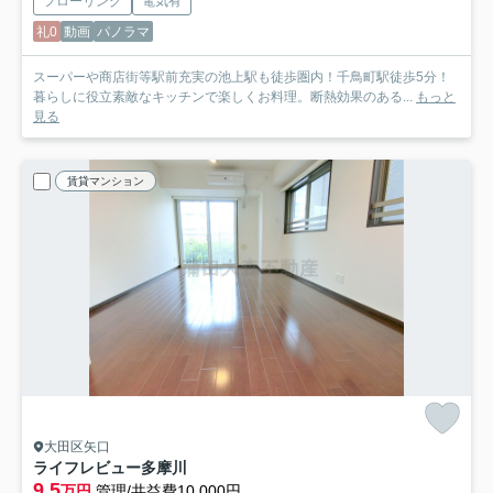
フローリング
電気有
礼0
動画
パノラマ
スーパーや商店街等駅前充実の池上駅も徒歩圏内！千鳥町駅徒歩5分！
暮らしに役立素敵なキッチンで楽しくお料理。断熱効果のある...
もっと
見る
賃貸マンション
大田区矢口
ライフレビュー多摩川
9.5
万円
管理/共益費10,000円