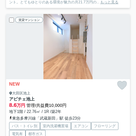
ント。とてもゆとりのある環境が魅力の月21.7万円の...
もっと見る
賃貸マンション
NEW
大田区池上
アピチェ池上
8.6
万円
管理/共益費10,000円
地下1階 / 22.76㎡ / 1R /築2年
東急多摩川線「武蔵新田」駅 徒歩23分
バス・トイレ別
室内洗濯機置場
エアコン
フローリング
電気有
都市ガス