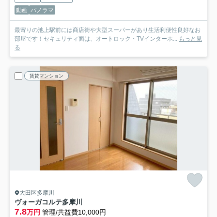
動画
パノラマ
最寄りの池上駅前には商店街や大型スーパーがあり生活利便性良好なお
部屋です！セキュリティ面は、オートロック・TVインターホ...
もっと見
る
賃貸マンション
大田区多摩川
ヴォーガコルテ多摩川
7.8
万円
管理/共益費10,000円