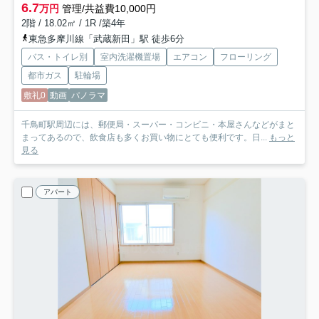
6.7
万円
管理/共益費10,000円
2階 / 18.02㎡ / 1R /築4年
東急多摩川線「武蔵新田」駅 徒歩6分
バス・トイレ別
室内洗濯機置場
エアコン
フローリング
都市ガス
駐輪場
敷礼0
動画
パノラマ
千鳥町駅周辺には、郵便局・スーパー・コンビニ・本屋さんなどがまと
まってあるので、飲食店も多くお買い物にとても便利です。日...
もっと
見る
アパート