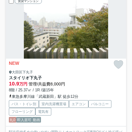
賃貸マンション
NEW
大田区下丸子
スタイリオ下丸子
10.9
万円
管理/共益費8,000円
8階 / 25.37㎡ / 1R /築15年
東急多摩川線「武蔵新田」駅 徒歩12分
バス・トイレ別
室内洗濯機置場
エアコン
バルコニー
フローリング
電気有
礼0
即入居可
動画