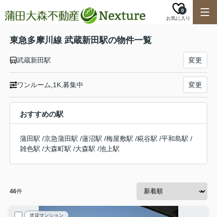
0
お気に入り
東急多摩川線 武蔵新田駅の物件一覧
武蔵新田駅
変更
ワンルーム,1K,募集中
変更
おすすめの駅
蒲田駅
/
京急蒲田駅
/
蓮沼駅
/
梅屋敷駅
/
糀谷駅
/
平和島駅
/
雑色駅
/
大森町駅
/
大森駅
/
池上駅
46
件
賃貸マンション