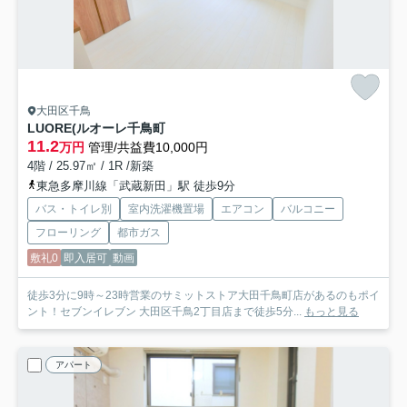
大田区千鳥
LUORE(ルオーレ千鳥町
11.2
万円
管理/共益費10,000円
4階 / 25.97㎡ / 1R /新築
東急多摩川線「武蔵新田」駅 徒歩9分
バス・トイレ別
室内洗濯機置場
エアコン
バルコニー
フローリング
都市ガス
敷礼0
即入居可
動画
徒歩3分に9時～23時営業のサミットストア大田千鳥町店があるのもポイ
ント！セブンイレブン 大田区千鳥2丁目店まで徒歩5分...
もっと見る
アパート