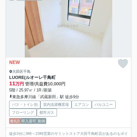
NEW
大田区千鳥
LUORE(ルオーレ千鳥町
11
万円
管理/共益費10,000円
5階 / 25.97㎡ / 1R /新築
東急多摩川線「武蔵新田」駅 徒歩9分
バス・トイレ別
室内洗濯機置場
エアコン
バルコニー
フローリング
都市ガス
敷礼0
即入居可
動画
徒歩3分に9時～23時営業のサミットストア大田千鳥町店があるのもポイ