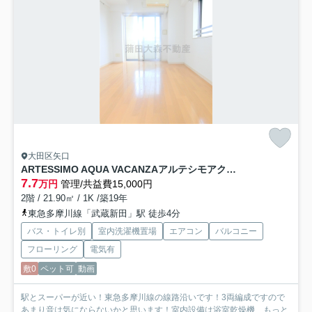
大田区矢口
ARTESSIMO AQUA VACANZAアルテシモアクアヴァカンザ
7.7
万円
管理/共益費15,000円
2階 / 21.90㎡ / 1K /築19年
東急多摩川線「武蔵新田」駅 徒歩4分
バス・トイレ別
室内洗濯機置場
エアコン
バルコニー
フローリング
電気有
敷0
ペット可
動画
駅とスーパーが近い！東急多摩川線の線路沿いです！3両編成ですので
あまり音は気にならないかと思います！室内設備は浴室乾燥機...
もっと