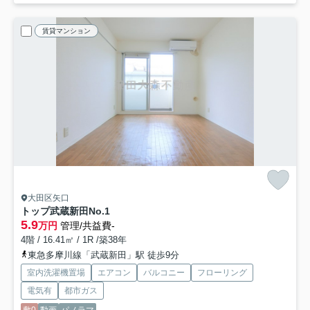
賃貸マンション
大田区矢口
トップ武蔵新田No.1
5.9
万円
管理/共益費-
4階 / 16.41㎡ / 1R /築38年
東急多摩川線「武蔵新田」駅 徒歩9分
室内洗濯機置場
エアコン
バルコニー
フローリング
電気有
都市ガス
敷0
動画
パノラマ