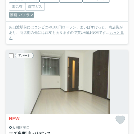
電気有
都市ガス
動画
パノラマ
矢口渡駅前にはコンビニや100円ローソン、まいばすけっと、商店街が
あり、商店街の先には西友もありますので買い物は便利です...
もっと見
る
アパート
NEW
大田区矢口
ナズ多摩川レジデンス