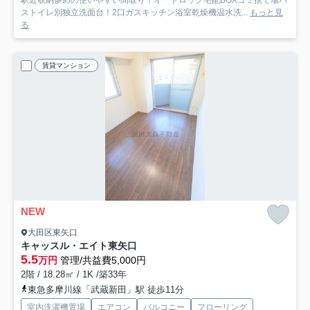
駅近収納多めの使いやすい間取り！オートロック宅配BOXゴミ捨て場バ
ストイレ別独立洗面台！2口ガスキッチン浴室乾燥機温水洗...
もっと見
る
賃貸マンション
NEW
大田区東矢口
キャッスル・エイト東矢口
5.5
万円
管理/共益費5,000円
2階 / 18.28㎡ / 1K /築33年
東急多摩川線「武蔵新田」駅 徒歩11分
室内洗濯機置場
エアコン
バルコニー
フローリング