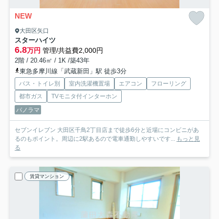
NEW
大田区矢口
スターハイツ
6.8
万円
管理/共益費2,000円
2階 / 20.46㎡ / 1K /築43年
東急多摩川線「武蔵新田」駅 徒歩3分
バス・トイレ別
室内洗濯機置場
エアコン
フローリング
都市ガス
TVモニタ付インターホン
パノラマ
セブンイレブン 大田区千鳥2丁目店まで徒歩6分と近場にコンビニがあ
るのもポイント。周辺に2駅あるので電車通勤しやすいです...
もっと見
る
賃貸マンション