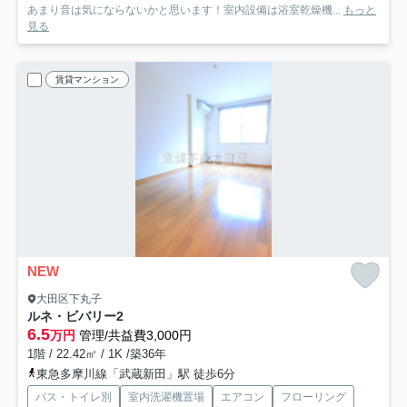
あまり音は気にならないかと思います！室内設備は浴室乾燥機...
もっと
見る
賃貸マンション
NEW
大田区下丸子
ルネ・ビバリー2
6.5
万円
管理/共益費3,000円
1階 / 22.42㎡ / 1K /築36年
東急多摩川線「武蔵新田」駅 徒歩6分
バス・トイレ別
室内洗濯機置場
エアコン
フローリング