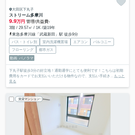
大田区下丸子
ストリーム多摩川
9.9
万円
管理/共益費-
3階 / 29.57㎡ / 1K /築19年
東急多摩川線「武蔵新田」駅 徒歩9分
バス・トイレ別
室内洗濯機置場
エアコン
バルコニー
フローリング
都市ガス
動画
パノラマ
下丸子駅徒歩3分の好立地！通勤通学にとても便利です！こちらは初期
費用をカードでお支払いいただける物件なので、支払い手続き...
もっと
見る
賃貸マンション