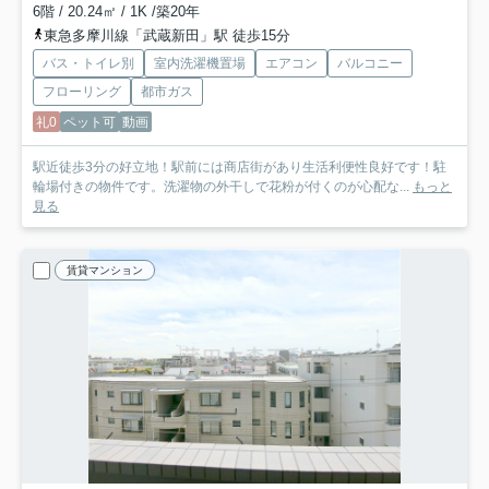
6階 / 20.24㎡ / 1K /築20年
東急多摩川線「武蔵新田」駅 徒歩15分
バス・トイレ別
室内洗濯機置場
エアコン
バルコニー
フローリング
都市ガス
礼0
ペット可
動画
駅近徒歩3分の好立地！駅前には商店街があり生活利便性良好です！駐
輪場付きの物件です。洗濯物の外干しで花粉が付くのが心配な...
もっと
見る
賃貸マンション