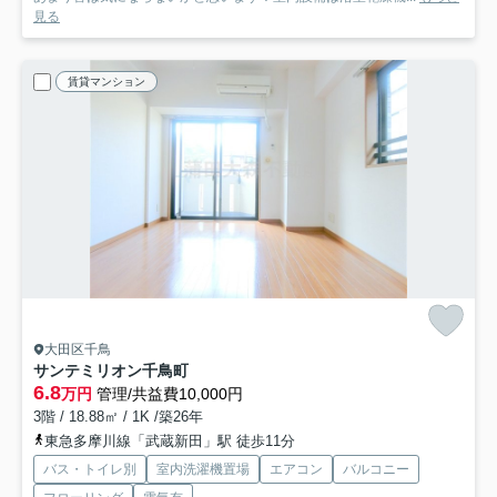
見る
賃貸マンション
大田区千鳥
サンテミリオン千鳥町
6.8
万円
管理/共益費10,000円
3階 / 18.88㎡ / 1K /築26年
東急多摩川線「武蔵新田」駅 徒歩11分
バス・トイレ別
室内洗濯機置場
エアコン
バルコニー