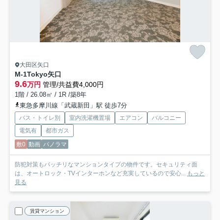
大田区矢口
M-1Tokyo矢口
9.6
万円
管理/共益費4,000円
1階 / 26.08㎡ / 1R /築8年
東急多摩川線「武蔵新田」駅 徒歩7分
バス・トイレ別
室内洗濯機置場
エアコン
バルコニー
電気有
都市ガス
敷0
動画
パノラマ
防犯対策もバッチリなマンションタイプの物件です。セキュリティ面
は、オートロック・TVインターホンなど充実しているので安心...
もっと
見る
賃貸マンション