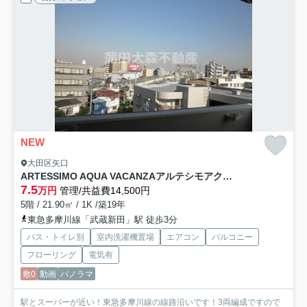
NEW
大田区矢口
ARTESSIMO AQUA VACANZAアルテシモアクアヴァカンザ
7.5
万円
管理/共益費14,500円
5階 / 21.90㎡ / 1K /築19年
東急多摩川線「武蔵新田」駅 徒歩3分
バス・トイレ別
室内洗濯機置場
エアコン
バルコニー
フローリング
電気有
敷0
動画
パノラマ
駅とスーパーが近い！東急多摩川線の線路沿いです！3両編成ですので