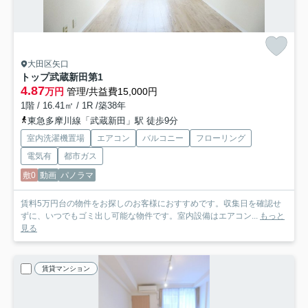
大田区矢口
トップ武蔵新田第1
4.87
万円
管理/共益費15,000円
1階 / 16.41㎡ / 1R /築38年
東急多摩川線「武蔵新田」駅 徒歩9分
室内洗濯機置場
エアコン
バルコニー
フローリング
電気有
都市ガス
敷0
動画
パノラマ
賃料5万円台の物件をお探しのお客様におすすめです。収集日を確認せ
ずに、いつでもゴミ出し可能な物件です。室内設備はエアコン...
もっと
見る
賃貸マンション