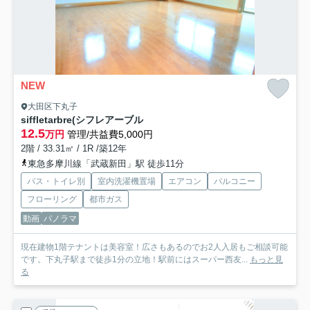
NEW
大田区下丸子
siffletarbre(シフレアーブル
12.5
万円
管理/共益費5,000円
2階 / 33.31㎡ / 1R /築12年
東急多摩川線「武蔵新田」駅 徒歩11分
バス・トイレ別
室内洗濯機置場
エアコン
バルコニー
フローリング
都市ガス
動画
パノラマ
現在建物1階テナントは美容室！広さもあるのでお2人入居もご相談可能
です。下丸子駅まで徒歩1分の立地！駅前にはスーパー西友...
もっと見
る