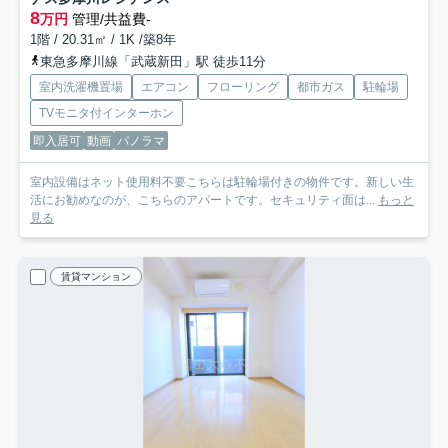
8
万円
管理/共益費-
1階 / 20.31㎡ / 1K /築8年
東急多摩川線「武蔵新田」駅 徒歩11分
室内洗濯機置場
エアコン
フローリング
都市ガス
駐輪場
TVモニタ付インターホン
即入居可
動画
パノラマ
室内設備はネット使用料不要こちらは駐輪場付きの物件です。新しい生
活にお勧めなのが、こちらのアパートです。セキュリティ面は...
もっと
見る
賃貸マンション