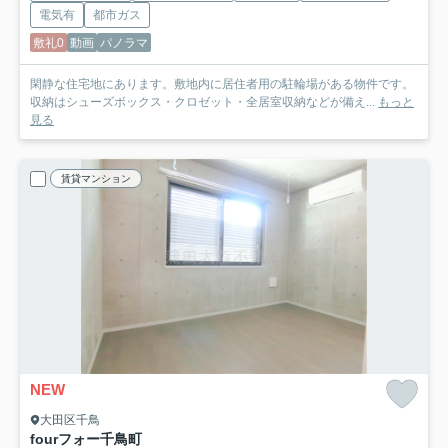
電気有
都市ガス
敷礼0
動画
パノラマ
閑静な住宅地にあります。敷地内に居住者用の駐輪場がある物件です。
収納はシューズボックス・クロゼット・全居室収納などが備え...
もっと
見る
賃貸マンション
NEW
大田区千鳥
fourフォー千鳥町