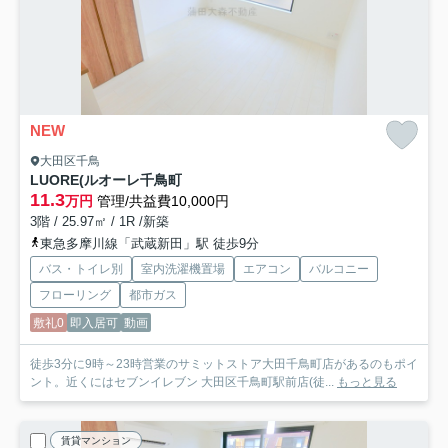
NEW
大田区千鳥
LUORE(ルオーレ千鳥町
11.3
万円
管理/共益費10,000円
3階 / 25.97㎡ / 1R /新築
東急多摩川線「武蔵新田」駅 徒歩9分
バス・トイレ別
室内洗濯機置場
エアコン
バルコニー
フローリング
都市ガス
敷礼0
即入居可
動画
徒歩3分に9時～23時営業のサミットストア大田千鳥町店があるのもポイ
ント。近くにはセブンイレブン 大田区千鳥町駅前店(徒...
もっと見る
賃貸マンション