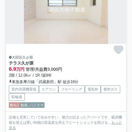
大田区久が原
テラス久が原
6.9
万円
管理/共益費3,000円
2階 / 12.06㎡ / 1R /築9年
東急多摩川線「武蔵新田」駅 徒歩18分
室内洗濯機置場
エアコン
フローリング
電気有
都市ガス
駐輪場
敷礼0
動画
パノラマ
設備も充実していて住みやすい、魅力が詰まったアパートです。暖房機
能を使えば寒い時期の室温差を抑えてヒートショックを防げる...
もっと
見る