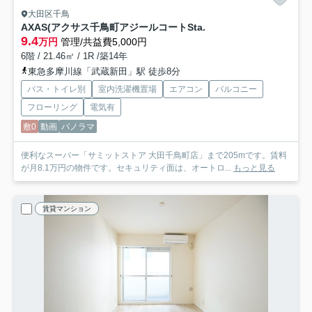
大田区千鳥
AXAS(アクサス千鳥町アジールコートSta.
9.4
万円
管理/共益費5,000円
6階 / 21.46㎡ / 1R /築14年
東急多摩川線「武蔵新田」駅 徒歩8分
バス・トイレ別
室内洗濯機置場
エアコン
バルコニー
フローリング
電気有
敷0
動画
パノラマ
便利なスーパー「サミットストア 大田千鳥町店」まで205mです。賃料
が月8.1万円の物件です。セキュリティ面は、オートロ...
もっと見る
賃貸マンション