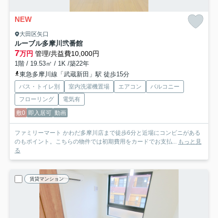
NEW
大田区矢口
ルーブル多摩川弐番館
7
万円
管理/共益費10,000円
1階 / 19.53㎡ / 1K /築22年
東急多摩川線「武蔵新田」駅 徒歩15分
バス・トイレ別
室内洗濯機置場
エアコン
バルコニー
フローリング
電気有
敷0
即入居可
動画
ファミリーマート かわだ多摩川店まで徒歩6分と近場にコンビニがある
のもポイント。こちらの物件では初期費用をカードでお支払...
もっと見
る
賃貸マンション