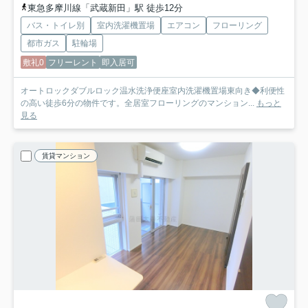
東急多摩川線「武蔵新田」駅 徒歩12分
バス・トイレ別
室内洗濯機置場
エアコン
フローリング
都市ガス
駐輪場
敷礼0
フリーレント
即入居可
オートロックダブルロック温水洗浄便座室内洗濯機置場東向き◆利便性
の高い徒歩6分の物件です。全居室フローリングのマンション...
もっと
見る
賃貸マンション