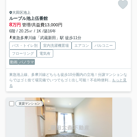
大田区池上
ルーブル池上伍番館
8
万円
管理/共益費13,000円
6階 / 20.25㎡ / 1K /築16年
東急多摩川線「武蔵新田」駅 徒歩11分
バス・トイレ別
室内洗濯機置場
エアコン
バルコニー
フローリング
電気有
動画
パノラマ
東急池上線、多摩川線どちらも徒歩10分圏内の立地！分譲マンションな
らではゴミ捨て場完備でいつでもゴミ出し可能！不在時便利...
もっと見
る
賃貸マンション