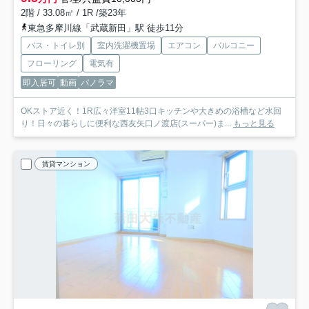
2階 / 33.08㎡ / 1R /築23年
東急多摩川線「武蔵新田」駅 徒歩11分
バス・トイレ別
室内洗濯機置場
エアコン
バルコニー
フローリング
電気有
即入居可
動画
パノラマ
OKストア近く！1R広々洋室11帖3口キッチンや大きめの浴槽など水回
り！日々の暮らしに便利な西友矢口ノ渡店(スーパー)ま...
もっと見る
賃貸マンション