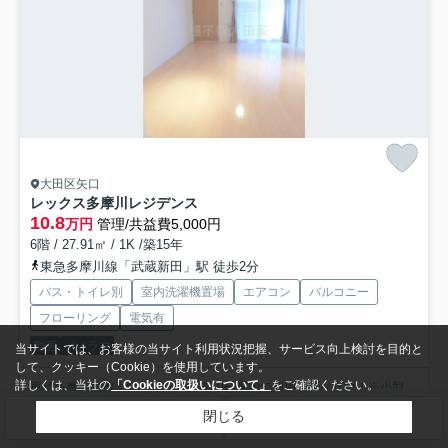
大田区矢口
レックス多摩川レジデンス
10.8
万円
管理/共益費5,000円
6階 / 27.91㎡ / 1K /築15年
東急多摩川線「武蔵新田」駅 徒歩2分
バス・トイレ別
室内洗濯機置場
エアコン
バルコニー
フローリング
電気有
動画
パノラマ
当サイトでは、お客様の当サイト利用状況把握、サービス向上検討を目的と
して、クッキー（Cookie）を使用しています。
詳しくは、当社の
「Cookieの取扱いについて」
をご確認ください。
東急多摩川線池上線どちらも徒歩10分圏内で利用可能な立地！※小型
犬、猫2匹迄飼育可！共用部には宅配ボックス・ゴミ出し24...
もっと見
閉じる
検索条件を変更
まとめてお問い合わせ
る