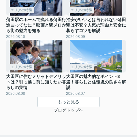
エリアの特徴
エリアの特徴
蒲田駅のホームで流れる蒲田行
治安がいいとは言われない蒲田
進曲ってなに？映画と駅メロか
駅は不安？人気の理由と安全に
ら街の魅力を知る
暮らすコツを解説
2026.08.10
2026.08.09
エリアの特徴
エリアの特徴
大田区に住むメリットデメリッ
大田区の魅力的なポイント3
トは？引っ越し前に知りたい暮
選！暮らしと住環境の良さを解
らしの実情
説
2026.08.08
2026.08.07
もっと見る
ブログトップへ