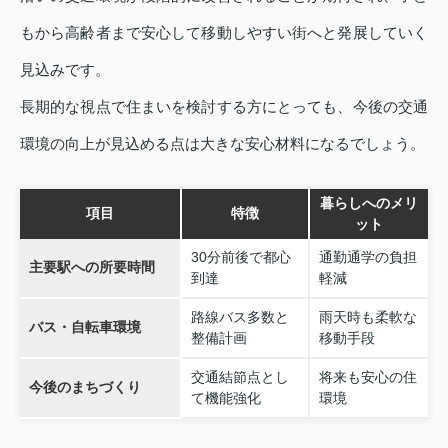
もから高齢者まで安心して移動しやすい街へと発展していく
見込みです。
長期的な視点で住まいを検討する方にとっても、今後の交通
環境の向上が見込める点は大きな安心材料になるでしょう。
暮らしへのメリ
項目
特徴
ット
30分前後で都心
通勤通学の負担
主要駅への所要時間
到達
軽減
路線バス多数と
雨天時も柔軟な
バス・自転車環境
整備計画
移動手段
交通結節点とし
将来も安心の住
今後のまちづくり
て機能強化
環境