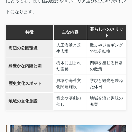
にとっても、長く住み続けやすいエリア選びの大きなポイン
トになります。
暮らしへのメリッ
特徴
主な内容
ト
人工海浜と芝
散歩やジョギング
海辺の公園環境
生広場
で気分転換
樹木に囲まれ
四季を感じる日常
緑豊かな内陸公園
た園路
の散策
貝塚や海苔文
学びと観光を兼ね
歴史文化スポット
化関連施設
た休日
音楽や演劇の
地域交流と趣味の
地域の文化施設
催し
充実