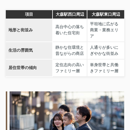
項目
大森駅西口周辺
大森駅東口周辺
平坦地に広がる
高台中心の落ち
地形と街並み
商業・業務エリ
着いた住宅街
ア
静かな住環境と
人通りが多いに
生活の雰囲気
昔ながらの商店
ぎやかな街並み
定住志向の高い
単身世帯と共働
居住世帯の傾向
ファミリー層
きファミリー層