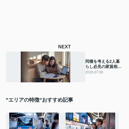
NEXT
同棲を考える2人暮
らし必見の家賃相場
は？解約予告期間と
2026.07.09
間取り選び引越し時
期の決め方を解説
”エリアの特徴”おすすめ記事