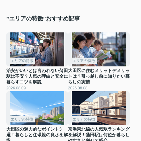
”エリアの特徴”おすすめ記事
エリアの特徴
エリアの特徴
治安がいいとは言われない蒲田
大田区に住むメリットデメリッ
駅は不安？人気の理由と安全に
トは？引っ越し前に知りたい暮
暮らすコツを解説
らしの実情
2026.08.09
2026.08.08
エリアの特徴
エリアの特徴
大田区の魅力的なポイント3
京浜東北線の人気駅ランキング
選！暮らしと住環境の良さを解
を解説！蒲田駅は何位か暮らし
説
やすさと併せて紹介