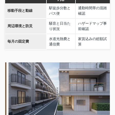
駅徒歩分数と
通勤時間帯の混雑
移動手段と動線
バス便
確認
騒音と日当た
ハザードマップ事
周辺環境と防災
り状況
前確認
水道光熱費と
家賃込みの総額試
毎月の固定費
通信費
算