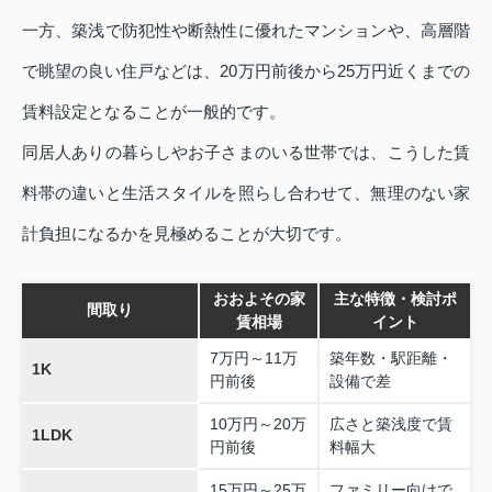
一方、築浅で防犯性や断熱性に優れたマンションや、高層階
で眺望の良い住戸などは、20万円前後から25万円近くまでの
賃料設定となることが一般的です。
同居人ありの暮らしやお子さまのいる世帯では、こうした賃
料帯の違いと生活スタイルを照らし合わせて、無理のない家
計負担になるかを見極めることが大切です。
おおよその家
主な特徴・検討ポ
間取り
賃相場
イント
7万円～11万
築年数・駅距離・
1K
円前後
設備で差
10万円～20万
広さと築浅度で賃
1LDK
円前後
料幅大
15万円～25万
ファミリー向けで