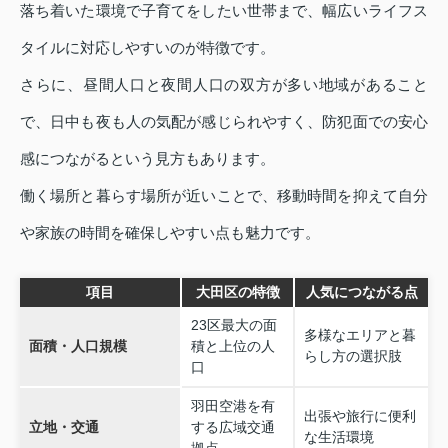
落ち着いた環境で子育てをしたい世帯まで、幅広いライフス
タイルに対応しやすいのが特徴です。
さらに、昼間人口と夜間人口の双方が多い地域があること
で、日中も夜も人の気配が感じられやすく、防犯面での安心
感につながるという見方もあります。
働く場所と暮らす場所が近いことで、移動時間を抑えて自分
や家族の時間を確保しやすい点も魅力です。
項目
大田区の特徴
人気につながる点
23区最大の面
多様なエリアと暮
面積・人口規模
積と上位の人
らし方の選択肢
口
羽田空港を有
出張や旅行に便利
立地・交通
する広域交通
な生活環境
拠点