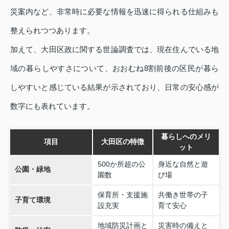
災案内など、非常時に必要な情報を迅速に得られる仕組みも
整えられつつあります。
加えて、大田区政に関する世論調査では、現在住んでいる地
域の暮らしやすさについて、おおむね8割前後の区民が暮ら
しやすいと感じている結果が示されており、日常の安心感が
数字にも表れています。
暮らしへのメリ
項目
大田区の特徴
ット
500か所超の公
身近な自然と遊
公園・緑地
園数
び場
保育所・支援施
共働き世帯の子
子育て環境
設充実
育て安心
地域防災計画と
災害時の備えと