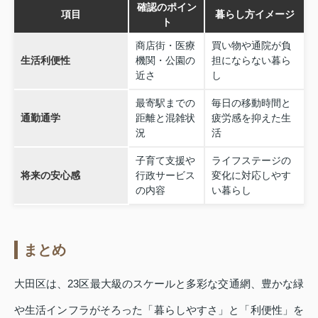
確認のポイン
項目
暮らし方イメージ
ト
商店街・医療
買い物や通院が負
生活利便性
機関・公園の
担にならない暮ら
近さ
し
最寄駅までの
毎日の移動時間と
通勤通学
距離と混雑状
疲労感を抑えた生
況
活
子育て支援や
ライフステージの
将来の安心感
行政サービス
変化に対応しやす
の内容
い暮らし
まとめ
大田区は、23区最大級のスケールと多彩な交通網、豊かな緑
や生活インフラがそろった「暮らしやすさ」と「利便性」を