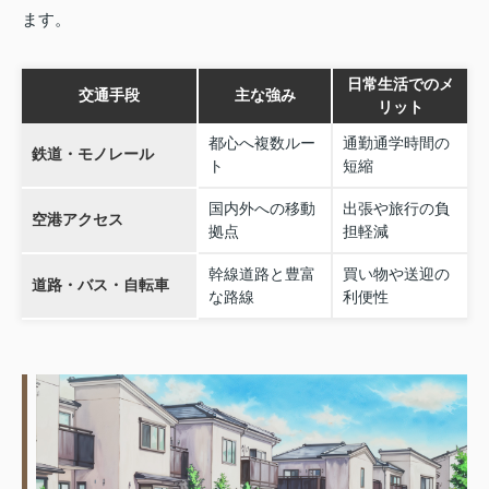
ます。
日常生活でのメ
交通手段
主な強み
リット
都心へ複数ルー
通勤通学時間の
鉄道・モノレール
ト
短縮
国内外への移動
出張や旅行の負
空港アクセス
拠点
担軽減
幹線道路と豊富
買い物や送迎の
道路・バス・自転車
な路線
利便性