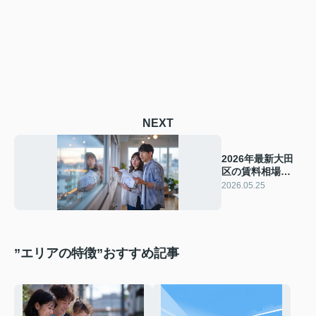
NEXT
2026年最新大田
区の賃料相場
は！？単身からフ
2026.05.25
ァミリーまで家賃
の目安を解説
”エリアの特徴”おすすめ記事