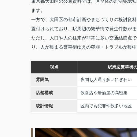
東京都大田区の公表資料では、区全体の刑法犯認知件
ます。
一方で、大田区の都市計画やまちづくりの検討資料
置付けられており、駅周辺の繁華街で発生件数がま
ただし、人口や人の往来が非常に多い交通結節点で
り、人が集まる繁華街ゆえの犯罪・トラブルが集中
視点
駅周辺繁華街
雰囲気
夜間も人通り多いにぎわい
店舗構成
飲食店や居酒屋の高密集
統計情報
区内でも犯罪件数多い地区