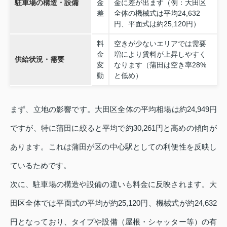
駐車場の構造・設備
金
金に差が出ます（例：大田区
差
全体の機械式は平均24,632
円、平面式は約25,120円）
料
空きが少ないエリアでは需要
金
増により賃料が上昇しやすく
供給状況・需要
変
なります（蒲田は空き率28%
動
と低め）
まず、立地の影響です。大田区全体の平均相場は約24,949円
ですが、特に蒲田に絞ると平均で約30,261円と高めの傾向が
あります。これは蒲田が区の中心駅としての利便性を反映し
ているためです。
次に、駐車場の構造や設備の違いも料金に反映されます。大
田区全体では平面式の平均が約25,120円、機械式が約24,632
円となっており、タイプや設備（屋根・シャッター等）の有