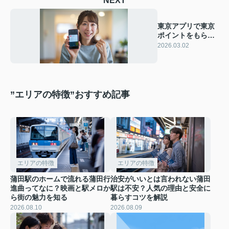
NEXT
東京アプリで東京
ポイントをもらう
方法は？11000円
2026.03.02
分を4月1日までに
受け取るコツ
”エリアの特徴”おすすめ記事
エリアの特徴
エリアの特徴
蒲田駅のホームで流れる蒲田行
治安がいいとは言われない蒲田
進曲ってなに？映画と駅メロか
駅は不安？人気の理由と安全に
ら街の魅力を知る
暮らすコツを解説
2026.08.10
2026.08.09