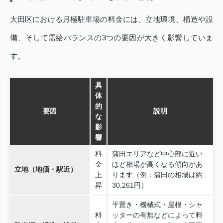
大田区における月極駐車場の料金には、立地環境、構造や設
備、そして需給バランスの3つの要因が大きく影響していま
す。
具
体
的
要因
説明
な
影
響
料
蒲田エリアなど中心部に近い
金
ほど相場が高くなる傾向があ
立地（地価・駅近）
上
ります（例：蒲田の相場は約
昇
30,261円）
平置き・機械式・屋根・シャ
料
ッターの有無などによって料