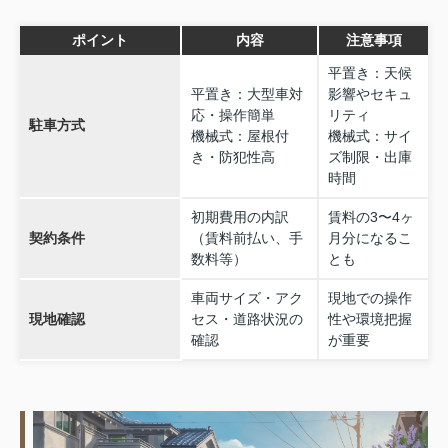
ポイント
内容
注意事項
平置き：天候
平置き：大型車対
影響やセキュ
応・操作簡単
リティ
駐車方式
機械式：屋根付
機械式：サイ
き・防犯性高
ズ制限・出庫
時間
初期費用の内訳
賃料の3〜4ヶ
契約条件
（賃料前払い、手
月分になるこ
数料等）
とも
車両サイズ・アク
現地での操作
現地確認
セス・道路状況の
性や環境把握
確認
が重要