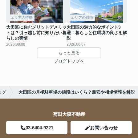
エリアの特徴
エリアの特徴
大田区に住むメリットデメリッ
大田区の魅力的なポイント3
トは？引っ越し前に知りたい暮
選！暮らしと住環境の良さを解
らしの実情
説
2026.08.08
2026.08.07
もっと見る
ブログトップへ
ログ
大田区の月極駐車場の値段はいくら？最安や相場情報を解説
蒲田大森不動産
03-6404-9221
お問い合わせ