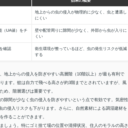
効果の概要
地上からの虫の侵入が物理的に少なく、虫と遭遇し
にくい
能（UA値）をチ
壁や配管周りに隙間が少なく、外部から虫が入りに
くい
を確認
衛生環境が整っているほど、虫の発生リスクが低減
する
、地上からの侵入を防ぎやすい高層階（10階以上）が最も有利で
あります。蚊は自力で飛べる高さが約3階までとされていますが、風
ため、階層選びは重要です。
の隙間が少なく虫の侵入を防ぎやすいという点で有効です。気密
虫の侵入リスクも下がります。さらに、自然素材による調湿建材を
を作ることができます。
ましょう。特にゴミ捨て場の位置や清掃状況、住人のモラルの高