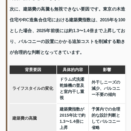
次に、建築費の高騰も無視できない要因です。東京の木造
住宅やRC造集合住宅における建築費指数は、2015年を100
とした場合、2025年前後には約1.3〜1.4倍まで上昇してお
り、バルコニーの設置にかかる追加コストを削減する動き
が合理的な判断となってきています。
背景要因
具体的内容
影響
ドラム式洗濯
外干しニーズの
乾燥機の普及
ライフスタイルの変化
減少、バルコニ
と室内干し重
ー不要の傾向
視
建築費指数が
予算内での合理
2015年比で約
的な設計判断と
建築費の高騰
1.3〜1.4倍に
してバルコニー
上昇
省略