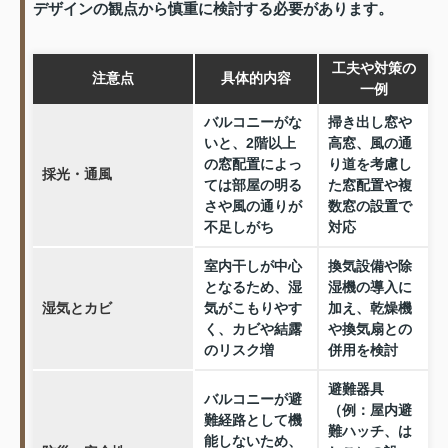
デザインの観点から慎重に検討する必要があります。
工夫や対策の
注意点
具体的内容
一例
バルコニーがな
掃き出し窓や
いと、2階以上
高窓、風の通
の窓配置によっ
り道を考慮し
採光・通風
ては部屋の明る
た窓配置や複
さや風の通りが
数窓の設置で
不足しがち
対応
室内干しが中心
換気設備や除
となるため、湿
湿機の導入に
湿気とカビ
気がこもりやす
加え、乾燥機
く、カビや結露
や換気扇との
のリスク増
併用を検討
避難器具
バルコニーが避
（例：屋内避
難経路として機
難ハッチ、は
能しないため、