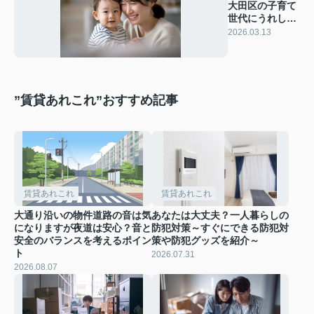
大田区の子育て
世代にうれしい
補助とは？支援
2026.03.13
内容や利用方法
も紹介
”賃貸あれこれ”おすすめ記事
賃貸あれこれ
賃貸あれこれ
大通り沿いの物件道路の音は気
あなたは大丈夫？一人暮らしの
になりますが夜道は安心？音と
防犯対策～すぐにできる防犯対
安全のバランスを考えるポイン
策や防犯グッズを紹介～
ト
2026.07.31
2026.08.07