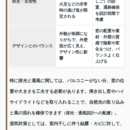
防災・安全性
しご）の設
火災などの非常
置、通路確保
時の逃げ道が限
を設計段階で
定される
考慮
窓の配置や素
外観が単調にな
材・外壁の質
りがちで、外壁
感で陰影や変
デザインとのバランス
面が広く見え、
化をつけ、バ
デザイン性に影
ランスよく仕
響
上げる
特に採光と通風に関しては、バルコニーがない分、窓の位
置や大きさを工夫する必要があります。掃き出し窓やハイ
サイドライトなどを取り入れることで、自然光の取り込み
と風の流れを確保できます
。
（採光・通風設計への配慮）
湿気対策としては、室内干しに伴う結露・カビに対して、