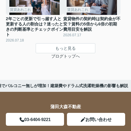
賃貸あれこれ
賃貸あれこれ
2年ごとの更新で引っ越す人と
賃貸物件の契約時は契約金が不
更新する人の割合は？迷ったと
安？賃料の5倍から6倍の初期
きの判断基準とチェックポイン
費用目安を解説
ト
2026.07.17
2026.07.18
もっと見る
ブログトップへ
新築でバルコニー無しが増加！建築費やドラム式洗濯乾燥機の影響も解説
蒲田大森不動産
03-6404-9221
お問い合わせ