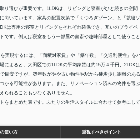
取り選びが重要です。1LDKは、リビングと寝室がひと続きの空間
に向いています。家具の配置次第で「くつろぎゾーン」と「就寝
LDKは専用の寝室とリビングをそれぞれ確保でき、互いのプライベ
トです。例えば寝室をもう一部屋の書斎や趣味部屋として使うこ
生活を実現するには、「面積対家賃」や「築年数」「交通利便性」を
によると、大田区での1LDKの平均家賃は約15万４千円、2LDK
まで目安ですが、築年数がやや古い物件や駅から徒歩少し距離のあ
つかる可能性があります。また、リノベーション済みの物件を選
えられることも少なくありません。
トをまとめた表です。ふたりの生活スタイルに合わせて参考にし
の使い方
重視すべきポイント