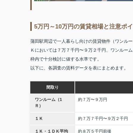
5万円～10万円の賃貸相場と注意ポ
蒲田駅周辺で一人暮らし向けの賃貸物件（ワンルー
Ｋにおいては７万７千円〜９万２千円、ワンルーム
枠内で十分検討に値する水準です。
以下に、各調査の賃料データを表にまとめます。
間取り
ワンルーム（1
約７万〜９万円
Ｒ）
１Ｋ
約７万７千円〜９万２千円
１Ｋ・１ＤＫ平均
約８万５千円前後