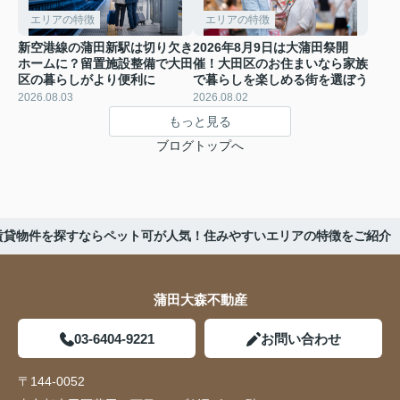
エリアの特徴
エリアの特徴
新空港線の蒲田新駅は切り欠き
2026年8月9日は大蒲田祭開
ホームに？留置施設整備で大田
催！大田区のお住まいなら家族
区の暮らしがより便利に
で暮らしを楽しめる街を選ぼう
2026.08.03
2026.08.02
もっと見る
ブログトップへ
賃貸物件を探すならペット可が人気！住みやすいエリアの特徴をご紹介
蒲田大森不動産
03-6404-9221
お問い合わせ
〒144-0052