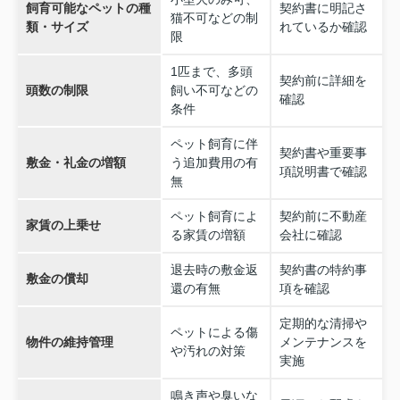
飼育可能なペットの種
契約書に明記さ
猫不可などの制
類・サイズ
れているか確認
限
1匹まで、多頭
契約前に詳細を
頭数の制限
飼い不可などの
確認
条件
ペット飼育に伴
契約書や重要事
敷金・礼金の増額
う追加費用の有
項説明書で確認
無
ペット飼育によ
契約前に不動産
家賃の上乗せ
る家賃の増額
会社に確認
退去時の敷金返
契約書の特約事
敷金の償却
還の有無
項を確認
定期的な清掃や
ペットによる傷
物件の維持管理
メンテナンスを
や汚れの対策
実施
鳴き声や臭いな