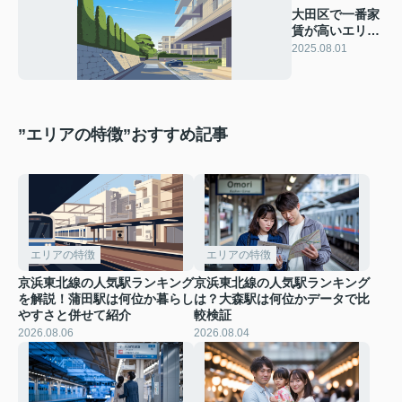
大田区で一番家
賃が高いエリア
はどこ？注目の
2025.08.01
家賃相場や特徴
を紹介
”エリアの特徴”おすすめ記事
エリアの特徴
エリアの特徴
京浜東北線の人気駅ランキング
京浜東北線の人気駅ランキング
を解説！蒲田駅は何位か暮らし
は？大森駅は何位かデータで比
やすさと併せて紹介
較検証
2026.08.06
2026.08.04