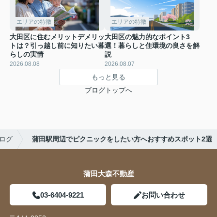
エリアの特徴
エリアの特徴
大田区に住むメリットデメリッ
大田区の魅力的なポイント3
トは？引っ越し前に知りたい暮
選！暮らしと住環境の良さを解
らしの実情
説
2026.08.08
2026.08.07
もっと見る
ブログトップへ
ログ
蒲田駅周辺でピクニックをしたい方へおすすめスポット2選
蒲田大森不動産
03-6404-9221
お問い合わせ