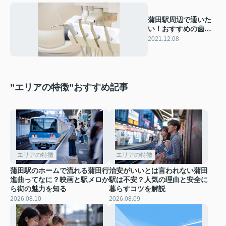
蒲田駅周辺で通いた
い！おすすめの歯医
者さん2選
2021.12.08
”エリアの特徴”おすすめ記事
エリアの特徴
エリアの特徴
蒲田駅のホームで流れる蒲田行
治安がいいとは言われない蒲田
進曲ってなに？映画と駅メロか
駅は不安？人気の理由と安全に
ら街の魅力を知る
暮らすコツを解説
2026.08.10
2026.08.09