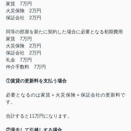
家賃
7
万円
火災保険
2
万円
保証会社
2
万円
同等の部屋を新たに契約した場合に必要となる初期費用
家賃
7
万円
火災保険
2
万円
保証会社
2
万円
礼金
7
万円
仲介手数料
7
万円
①賃貸の更新料を支払う場合
必要となるのは家賃＋火災保険＋保証会社の更新料で
す。
合計すると
11
万円になります。
②退去して引越しする場合