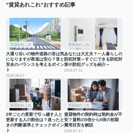
”賃貸あれこれ”おすすめ記事
賃貸あれこれ
賃貸あれこれ
大通り沿いの物件道路の音は気
あなたは大丈夫？一人暮らしの
になりますが夜道は安心？音と
防犯対策～すぐにできる防犯対
安全のバランスを考えるポイン
策や防犯グッズを紹介～
ト
2026.07.31
2026.08.07
賃貸あれこれ
賃貸あれこれ
2年ごとの更新で引っ越す人と
賃貸物件の契約時は契約金が不
更新する人の割合は？迷ったと
安？賃料の5倍から6倍の初期
きの判断基準とチェックポイン
費用目安を解説
ト
2026.07.17