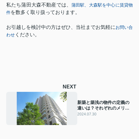
私たち蒲田大森不動産では、
蒲田駅、大森駅を中心に賃貸物
を数多く取り扱っております。
件
お引越しを検討中の方はぜひ、当社までお気軽に
お問い合
ください。
わせ
NEXT
新築と築浅の物件の定義の
違いは？それぞれのメリッ
トとは？
2024.07.30