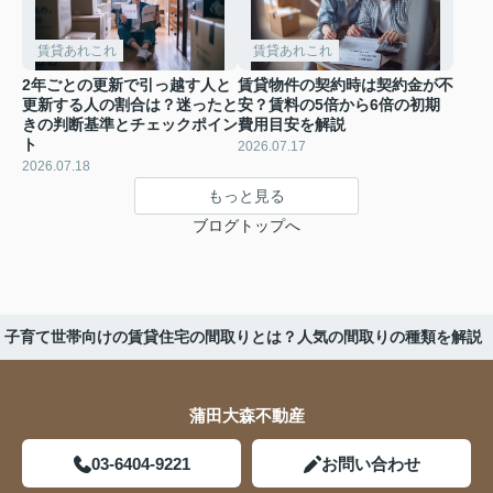
賃貸あれこれ
賃貸あれこれ
2年ごとの更新で引っ越す人と
賃貸物件の契約時は契約金が不
更新する人の割合は？迷ったと
安？賃料の5倍から6倍の初期
きの判断基準とチェックポイン
費用目安を解説
ト
2026.07.17
2026.07.18
もっと見る
ブログトップへ
子育て世帯向けの賃貸住宅の間取りとは？人気の間取りの種類を解説
蒲田大森不動産
03-6404-9221
お問い合わせ