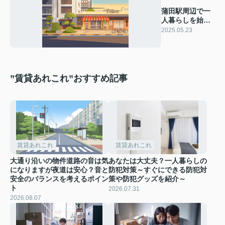
蒲田駅周辺で一
人暮らしを始め
る魅力とは？8万
2025.05.23
円台の家賃物件
をご紹介
”賃貸あれこれ”おすすめ記事
賃貸あれこれ
賃貸あれこれ
大通り沿いの物件道路の音は気
あなたは大丈夫？一人暮らしの
になりますが夜道は安心？音と
防犯対策～すぐにできる防犯対
安全のバランスを考えるポイン
策や防犯グッズを紹介～
ト
2026.07.31
2026.08.07