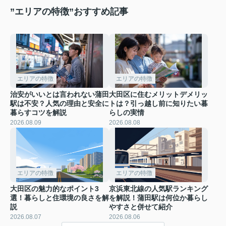
”エリアの特徴”おすすめ記事
エリアの特徴
エリアの特徴
治安がいいとは言われない蒲田
大田区に住むメリットデメリッ
駅は不安？人気の理由と安全に
トは？引っ越し前に知りたい暮
暮らすコツを解説
らしの実情
2026.08.09
2026.08.08
エリアの特徴
エリアの特徴
大田区の魅力的なポイント3
京浜東北線の人気駅ランキング
選！暮らしと住環境の良さを解
を解説！蒲田駅は何位か暮らし
説
やすさと併せて紹介
2026.08.07
2026.08.06