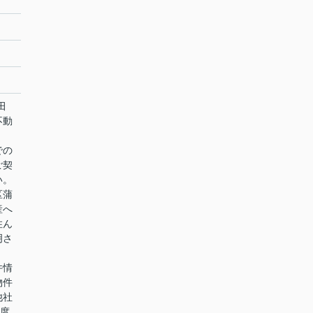
田
不動
での
ご契
い。
区蒲
産へ
住ん
明さ
件情
物件
他社
0度