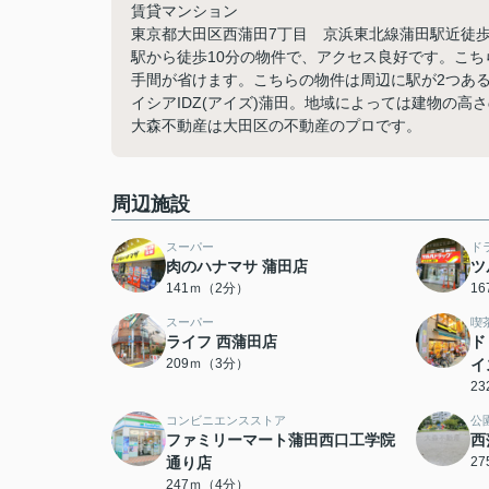
賃貸マンション
東京都大田区西蒲田7丁目 京浜東北線蒲田駅近徒歩
駅から徒歩10分の物件で、アクセス良好です。こ
手間が省けます。こちらの物件は周辺に駅が2つあ
イシアIDZ(アイズ)蒲田。地域によっては建物の
大森不動産は大田区の不動産のプロです。
周辺施設
スーパー
ド
肉のハナマサ 蒲田店
ツ
141ｍ（2分）
1
スーパー
喫
ライフ 西蒲田店
ド
209ｍ（3分）
イ
2
コンビニエンスストア
公
ファミリーマート蒲田西口工学院
西
通り店
2
247ｍ（4分）