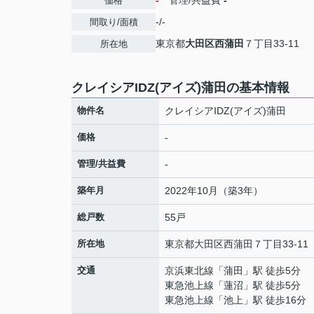
-
管理/共益費
-
価格
-/-
間取り/面積
東京都
大田区
西蒲田
７丁目33-11
所在地
クレイシアIDZ(アイズ)蒲田の基本情報
物件名
クレイシアIDZ(アイズ)蒲田
価格
-
管理/共益費
-
築年月
2022年10月（築3年）
総戸数
55戸
所在地
東京都
大田区
西蒲田
７丁目33-11
交通
京浜東北線
「
蒲田
」駅 徒歩5分
東急池上線
「
蓮沼
」駅 徒歩5分
東急池上線
「
池上
」駅 徒歩16分