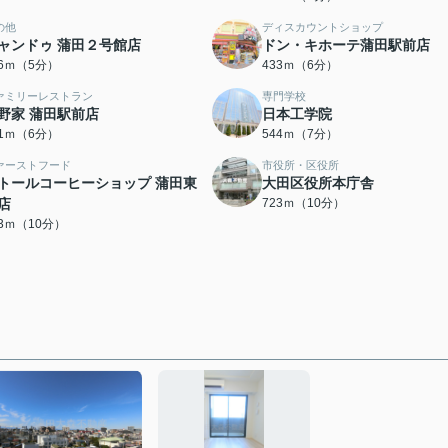
の他
ディスカウントショップ
ャンドゥ 蒲田２号館店
ドン・キホーテ蒲田駅前店
46ｍ（5分）
433ｍ（6分）
ァミリーレストラン
専門学校
野家 蒲田駅前店
日本工学院
71ｍ（6分）
544ｍ（7分）
ァーストフード
市役所・区役所
トールコーヒーショップ 蒲田東
大田区役所本庁舎
店
723ｍ（10分）
23ｍ（10分）