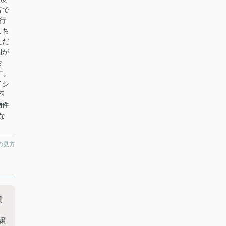
富で
行
こち
ただ
間が
お
す。
イシ
不
物件
な
の見方
賃
譲