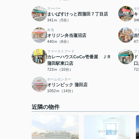
スーパー
そ
まいばすけっと西蒲田７丁目店
キ
341ｍ（5分）
3
弁当
フ
オリジン弁当蓮沼店
吉
440ｍ（6分）
4
ファーストフード
フ
カレーハウスCoCo壱番屋 ＪＲ
ド
蒲田駅東口店
口
723ｍ（10分）
7
ホームセンター
オリンピック 蒲田店
1052ｍ（14分）
近隣の物件