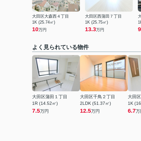
大田区大森西４丁目
大田区西蒲田７丁目
1K (25.74㎡)
1K (25.75㎡)
1
10
13.3
9
万円
万円
よく見られている物件
大田区蒲田１丁目
大田区千鳥２丁目
大田区
1R (14.52㎡)
2LDK (51.37㎡)
1K (1
7.5
12.5
6.7
万円
万円
万