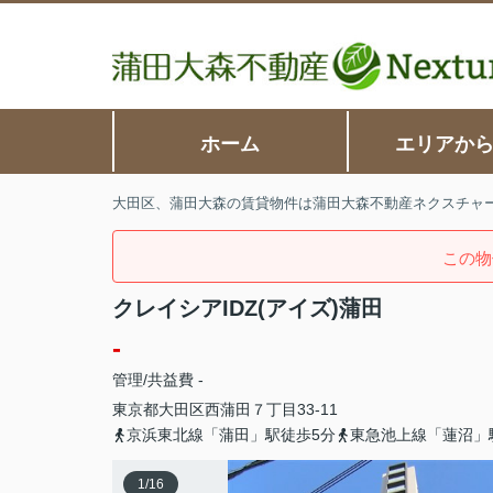
ホーム
エリアか
大田区、蒲田大森の賃貸物件は蒲田大森不動産ネクスチャ
この物
クレイシアIDZ(アイズ)蒲田
-
管理/共益費 -
東京都
大田区
西蒲田
７丁目33-11
京浜東北線「蒲田」駅徒歩5分
東急池上線「蓮沼」
1
/
16