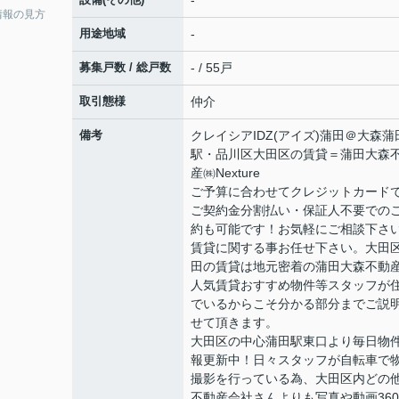
-
情報の見方
用途地域
-
募集戸数 / 総戸数
- / 55戸
取引態様
仲介
備考
クレイシアIDZ(アイズ)蒲田＠大森蒲
駅・品川区大田区の賃貸＝蒲田大森
産㈱Nexture
ご予算に合わせてクレジットカード
ご契約金分割払い・保証人不要での
約も可能です！お気軽にご相談下さ
賃貸に関する事お任せ下さい。大田
田の賃貸は地元密着の蒲田大森不動
人気賃貸おすすめ物件等スタッフが
でいるからこそ分かる部分までご説
せて頂きます。
大田区の中心蒲田駅東口より毎日物
報更新中！日々スタッフが自転車で
撮影を行っている為、大田区内どの
不動産会社さんよりも写真や動画36