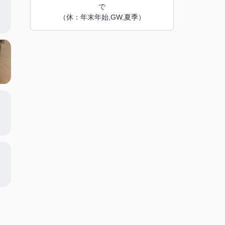
で
（休：年末年始,GW,夏季）