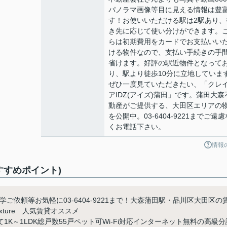
パノラマ画像等目に見える情報は豊
す！お使いいただける駅は2駅あり、
き先に応じて使い分けができます。
らは初期費用をカードでお支払いい
ける物件なので、支払い手続きの手
省けます。好評の駅近物件となって
り、駅より徒歩10分に立地していま
ぜひ一度見ていただきたい、「クレ
アIDZ(アイズ)蒲田」です。蒲田大森
動産がご提供する、大田区エリアの
を公開中。03-6404-9221までご遠慮
くお電話下さい。
情報
すすめポイント)
学ご依頼等お気軽に03-6404-9221まで！大森蒲田駅・品川区大田区の
ture 人気賃貸オススメ
て1K～1LDK総戸数55戸ペット可Wi-Fi対応インターネット無料の高級分