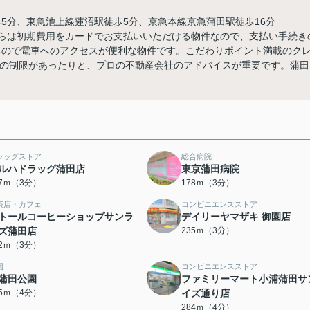
5分、東急池上線蓮沼駅徒歩5分、京急本線京急蒲田駅徒歩16分
ちらは初期費用をカードでお支払いいただける物件なので、支払い手続き
るので電車へのアクセスが便利な物件です。こだわりポイント満載のク
高さの制限があったりと、プロの不動産会社のアドバイスが重要です。蒲田
ラッグストア
総合病院
ルハドラッグ蒲田店
東京蒲田病院
67ｍ（3分）
178ｍ（3分）
茶店・カフェ
コンビニエンスストア
トールコーヒーショップサンラ
デイリーヤマザキ 御園店
ズ蒲田店
235ｍ（3分）
32ｍ（3分）
園
コンビニエンスストア
蒲田公園
ファミリーマート小浦蒲田サ
75ｍ（4分）
イズ通り店
284ｍ（4分）