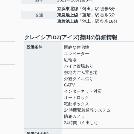
2022年10月(築3年)
築年
京浜東北線
「
蒲田
」駅 徒歩5分
東急池上線
「
蓮沼
」駅 徒歩5分
交通
東急池上線
「
池上
」駅 徒歩16分
クレイシアIDZ(アイズ)蒲田の詳細情報
設備条件
閑静な住宅地
エレベーター
駐輪場
バイク置場あり
敷地内ごみ置き場
外観タイル張り
CATV
インターネット対応
オートロック
宅配ボックス
24時間緊急通報システム
防犯カメラ
24時間ゴミ出し可
設備(その他)