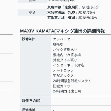
2018年6月(築8年)
築年
京急本線
「
京急蒲田
」駅 徒歩6分
京急空港線
「
糀谷
」駅 徒歩5分
交通
京浜東北線
「
蒲田
」駅 徒歩16分
MAXIV KAMATA(マキシヴ蒲田の詳細情報
設備条件
エレベーター
駐輪場
バイク置場あり
敷地内ごみ置き場
外観タイル張り
インターネット対応
オートロック
宅配ボックス
24時間緊急通報システム
防犯カメラ
24時間ゴミ出し可
設備(その他)
-
用途地域
-