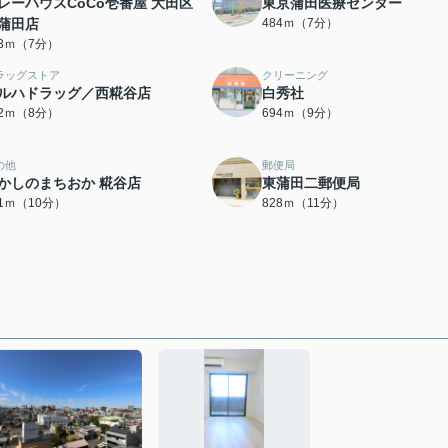
レーハウスCoCo壱番屋 大田区
東京蒲田医療センター
蒲田店
484ｍ（7分）
83ｍ（7分）
ラッグストア
クリーニング
ルハドラッグ／西糀谷店
白秀社
32ｍ（8分）
694ｍ（9分）
の他
郵便局
かしのまちおか 糀谷店
東蒲田二郵便局
71ｍ（10分）
828ｍ（11分）