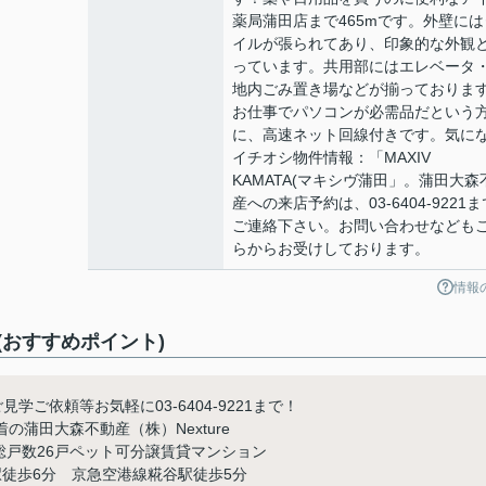
薬局蒲田店まで465mです。外壁には
イルが張られてあり、印象的な外観
っています。共用部にはエレベータ
地内ごみ置き場などが揃っておりま
お仕事でパソコンが必需品だという
に、高速ネット回線付きです。気に
イチオシ物件情報：「MAXIV
KAMATA(マキシヴ蒲田」。蒲田大森
産への来店予約は、03-6404-9221ま
ご連絡下さい。お問い合わせなども
らからお受けしております。
情報
ト(おすすめポイント)
見学ご依頼等お気軽に03-6404-9221まで！
蒲田大森不動産（株）Nexture
て総戸数26戸ペット可分譲賃貸マンション
徒歩6分 京急空港線糀谷駅徒歩5分