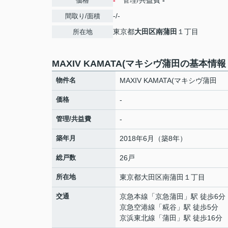
-
管理/共益費
-
価格
-/-
間取り/面積
東京都
大田区
南蒲田
１丁目
所在地
MAXIV KAMATA(マキシヴ蒲田の基本情報
物件名
MAXIV KAMATA(マキシヴ蒲田
価格
-
管理/共益費
-
築年月
2018年6月（築8年）
総戸数
26戸
所在地
東京都
大田区
南蒲田
１丁目
交通
京急本線
「
京急蒲田
」駅 徒歩6分
京急空港線
「
糀谷
」駅 徒歩5分
京浜東北線
「
蒲田
」駅 徒歩16分