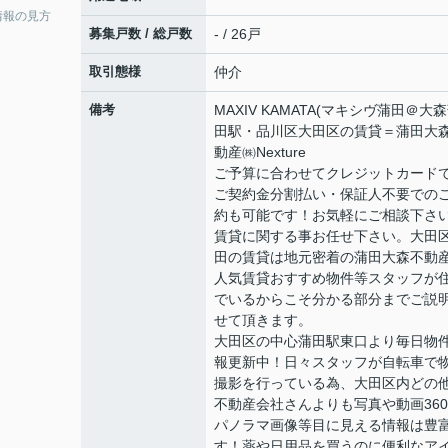
情報の見方
募集戸数 / 総戸数
- / 26戸
取引態様
仲介
備考
MAXIV KAMATA(マキシヴ蒲田＠大
田駅・品川区大田区の賃貸＝蒲田大
動産㈱Nexture
ご予算に合わせてクレジットカード
ご契約金分割払い・保証人不要での
約も可能です！お気軽にご相談下さ
賃貸に関する事お任せ下さい。大田
田の賃貸は地元密着の蒲田大森不動
人気賃貸おすすめ物件等スタッフが
でいるからこそ分かる部分までご説
せて頂きます。
大田区の中心蒲田駅東口より毎日物
報更新中！日々スタッフが自転車で
撮影を行っている為、大田区内どの
不動産会社さんよりも写真や動画36
パノラマ画像等目に見える情報は豊
す！薬や日用品を買うのに便利なア