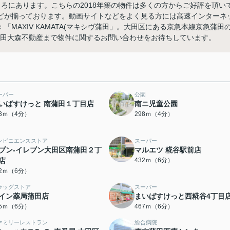
ころにあります。こちらの2018年築の物件は多くの方からご好評を頂い
どが揃っております。動画サイトなどをよく見る方には高速インターネ
MAXIV KAMATA(マキシヴ蒲田」。大田区にある京急本線京急蒲田
1から蒲田大森不動産まで物件に関するお問い合わせをお待ちしています。
ーパー
公園
いばすけっと 南蒲田１丁目店
南ニ児童公園
93ｍ（4分）
298ｍ（4分）
ンビニエンスストア
スーパー
ブン-イレブン大田区南蒲田２丁
マルエツ 糀谷駅前店
店
432ｍ（6分）
32ｍ（6分）
ラッグストア
スーパー
イン薬局蒲田店
まいばすけっと西糀谷4丁目
65ｍ（6分）
467ｍ（6分）
ァミリーレストラン
総合病院