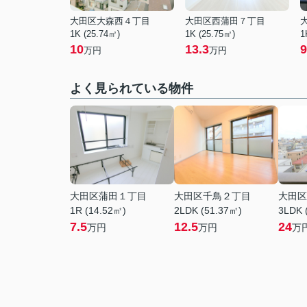
大田区大森西４丁目
大田区西蒲田７丁目
1K (25.74㎡)
1K (25.75㎡)
1
10
13.3
9
万円
万円
よく見られている物件
大田区蒲田１丁目
大田区千鳥２丁目
大田区
1R (14.52㎡)
2LDK (51.37㎡)
3LDK 
7.5
12.5
24
万円
万円
万