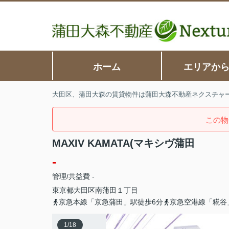
ホーム
エリアか
大田区、蒲田大森の賃貸物件は蒲田大森不動産ネクスチャ
この物
MAXIV KAMATA(マキシヴ蒲田
-
管理/共益費 -
東京都
大田区
南蒲田
１丁目
京急本線「京急蒲田」駅徒歩6分
京急空港線「糀谷
1
/
18