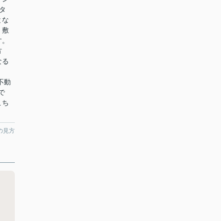
タ
とな
・敷
す。
方
なる
不動
で
こち
の見方