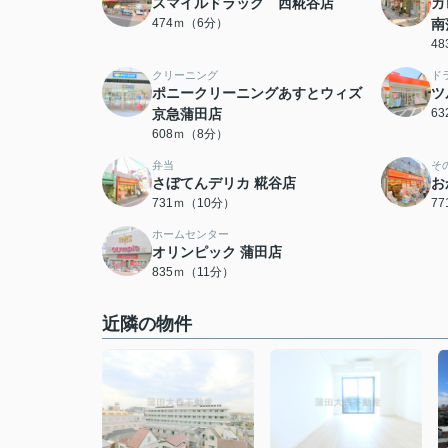
スマイルドラッグ 西糀谷店
カ
474ｍ（6分）
南
4
クリーニング
ド
ポニークリーニングあすとウィズ
ツ
京急蒲田店
6
608ｍ（8分）
弁当
そ
さぼてんデリカ 糀谷店
お
731ｍ（10分）
7
ホームセンター
オリンピック 蒲田店
835ｍ（11分）
近隣の物件