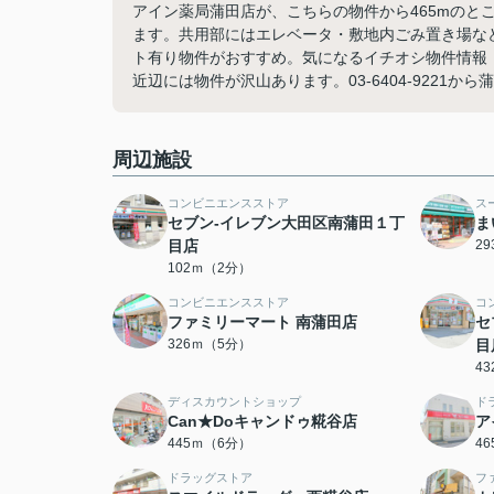
アイン薬局蒲田店が、こちらの物件から465mのと
ます。共用部にはエレベータ・敷地内ごみ置き場な
ト有り物件がおすすめ。気になるイチオシ物件情報：「
近辺には物件が沢山あります。03-6404-922
周辺施設
コンビニエンスストア
ス
セブン-イレブン大田区南蒲田１丁
ま
目店
2
102ｍ（2分）
コンビニエンスストア
コ
ファミリーマート 南蒲田店
セ
326ｍ（5分）
目
4
ディスカウントショップ
ド
Can★Doキャンドゥ糀谷店
ア
445ｍ（6分）
4
ドラッグストア
フ