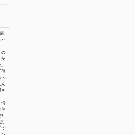
森蒲
森不
での
ご契
い。
区蒲
産へ
住ん
明さ
件情
物件
他社
0度
富で
イン