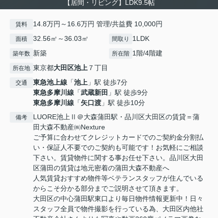
【居間・リビング】LDK9.5帖
14.8万円～16.6万円 管理/共益費 10,000円
賃料
32.56㎡～36.03㎡
1LDK
面積
間取り
新築
1階/4階建
築年数
所在階
東京都
大田区
池上
７丁目
所在地
東急池上線
「
池上
」駅 徒歩7分
交通
東急多摩川線
「
武蔵新田
」駅 徒歩9分
東急多摩川線
「
矢口渡
」駅 徒歩10分
LUORE池上Ⅱ＠大森蒲田駅・品川区大田区の賃貸＝蒲
備考
田大森不動産㈱Nexture
ご予算に合わせてクレジットカードでのご契約金分割払
い・保証人不要でのご契約も可能です！お気軽にご相談
下さい。賃貸物件に関する事お任せ下さい。品川区大田
区蒲田の賃貸は地元密着の蒲田大森不動産へ
人気賃貸おすすめ物件等ベテランスタッフが住んでいる
からこそ分かる部分までご説明させて頂きます。
大田区の中心蒲田駅東口より毎日物件情報更新中！日々
スタッフ全員で物件撮影を行っている為、大田区内他社