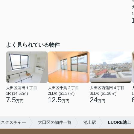
1
よく見られている物件
大田区蒲田１丁目
大田区千鳥２丁目
大田区西蒲田４丁目
1R (14.52㎡)
2LDK (51.37㎡)
3LDK (61.36㎡)
1
7.5
12.5
24
万円
万円
万円
産ネクスチャー
大田区の物件一覧
池上駅
LUORE池上