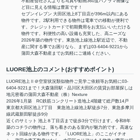
不動産会社さんよりも写真や動画360度パノラマ画像な
ど目に見える情報は豊富です！
セブンイレブン 大田区池上8丁目店が396m以内にある
物件です。2駅利用できる物件は電車での移動が便利で
す。クレジットカードで初期費用をお支払いいただける
物件です。利便性の高い設備も充実した、高ニーズな
2026年築の物件です。東急池上線池上駅近辺で、不動
産に関する事でお困りなら、まずは03-6404-9221から
蒲田大森不動産までお気軽にご連絡ください。
LUORE池上のコメント(おすすめポイント)
LUORE池上Ⅱ＠空室状況類似物件ご見学ご依頼等お気軽に03-
6404-9221まで！大森蒲田駅・品川区大田区の賃貸お部屋探しは
地元密着の蒲田大森不動産（株）Nexture
2026年1月築 RC鉄筋コンクリート造地上4階建て総戸数14戸
東京都大田区池上7丁目 東急池上線池上駅徒歩7分、東急多摩川
線武蔵新田駅徒歩9分
近くのサミット 池上８丁目店まで徒歩3分で行けます。令和8年
築のコチラの物件は、落ち着きのある室内が魅力的です。高速な
ネット回線がある物件です。「LUORE池上」のここがイチオ