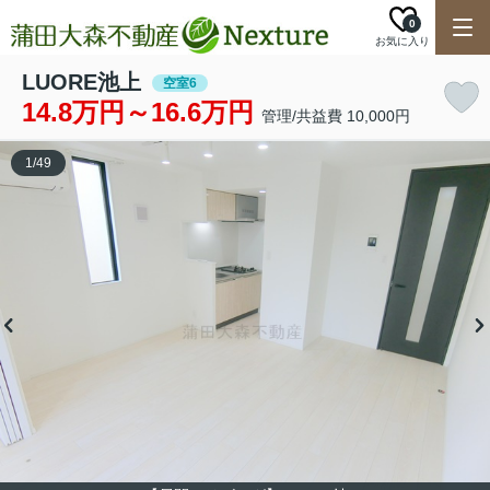
0
お気に入り
LUORE池上
空室6
14.8万円～16.6万円
管理/共益費 10,000円
1
/
49