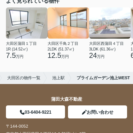
よく見られている物件
大田区蒲田１丁目
大田区千鳥２丁目
大田区西蒲田４丁目
1R (14.52㎡)
2LDK (51.37㎡)
3LDK (61.36㎡)
1
7.5
12.5
24
万円
万円
万円
大田区の物件一覧
池上駅
プライムガーデン池上WEST
蒲田大森不動産
03-6404-9221
お問い合わせ
〒144-0052