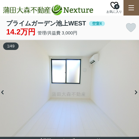
0
お気に入り
プライムガーデン池上WEST
空室4
14.2万円
管理/共益費 3,000円
1
/
49