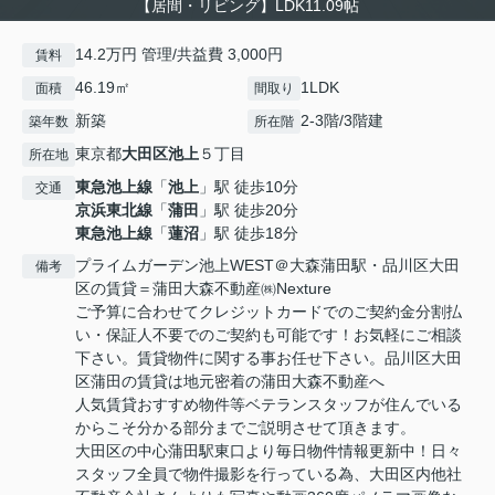
【居間・リビング】LDK11.09帖
14.2万円 管理/共益費 3,000円
賃料
46.19㎡
1LDK
面積
間取り
新築
2-3階/3階建
築年数
所在階
東京都
大田区
池上
５丁目
所在地
東急池上線
「
池上
」駅 徒歩10分
交通
京浜東北線
「
蒲田
」駅 徒歩20分
東急池上線
「
蓮沼
」駅 徒歩18分
プライムガーデン池上WEST＠大森蒲田駅・品川区大田
備考
区の賃貸＝蒲田大森不動産㈱Nexture
ご予算に合わせてクレジットカードでのご契約金分割払
い・保証人不要でのご契約も可能です！お気軽にご相談
下さい。賃貸物件に関する事お任せ下さい。品川区大田
区蒲田の賃貸は地元密着の蒲田大森不動産へ
人気賃貸おすすめ物件等ベテランスタッフが住んでいる
からこそ分かる部分までご説明させて頂きます。
大田区の中心蒲田駅東口より毎日物件情報更新中！日々
スタッフ全員で物件撮影を行っている為、大田区内他社