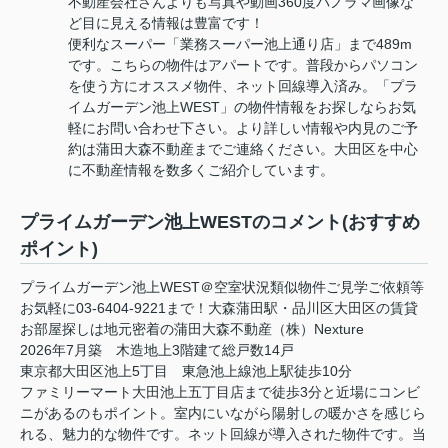
不動産会社さんよりも写真や動画360度パノラマ画像な
ど目に見える情報は豊富です！
便利なスーパー「業務スーパー池上通り店」まで489m
です。こちらの物件はアパートです。普段からパソコン
を使う方にオススメ物件、ネット回線導入済み。「プラ
イムガーデン池上WEST」の物件情報をお探しならお気
軽にお問い合わせ下さい。より詳しい情報や内見のご予
約は蒲田大森不動産までご連絡ください。大田区を中心
に不動産情報を数多くご紹介しています。
プライムガーデン池上WESTのコメント(おすすめ
ポイント)
プライムガーデン池上WEST＠空室状況類似物件ご見学ご依頼等
お気軽に03-6404-9221まで！大森蒲田駅・品川区大田区の賃貸
お部屋探しは地元密着の蒲田大森不動産（株）Nexture
2026年7月築 木造地上3階建て総戸数14戸
東京都大田区池上5丁目 東急池上線池上駅徒歩10分
ファミリーマート大田池上五丁目店まで徒歩3分と近場にコンビ
ニがあるのもポイント。室内にいながら陽射しの暖かさを感じら
れる、魅力的な物件です。ネット回線が導入された物件です。当