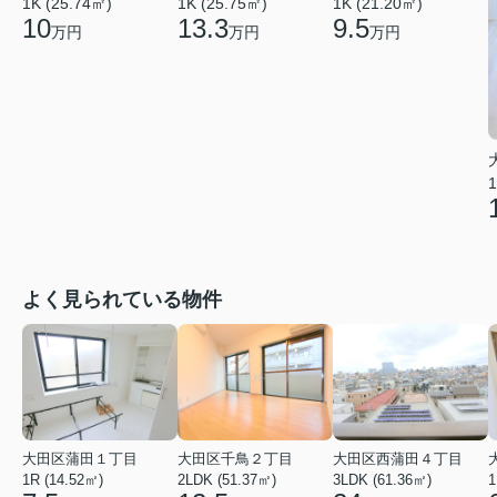
1K (25.74㎡)
1K (25.75㎡)
1K (21.20㎡)
10
13.3
9.5
万円
万円
万円
1
よく見られている物件
大田区蒲田１丁目
大田区千鳥２丁目
大田区西蒲田４丁目
1R (14.52㎡)
2LDK (51.37㎡)
3LDK (61.36㎡)
1