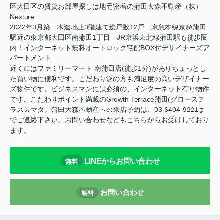
区大田区の賃貸お部屋探しは地元密着の蒲田大森不動産（株）
Nexture
2022年3月築 木造地上3階建て総戸数12戸 京急本線京急蒲田
駅近の東京都大田区南蒲田1丁目 JR京浜東北線蒲田駅も徒歩圏
内！インターネット無料オートロック宅配BOX付デザイナーズア
パートメント
近くにはファミリーマート 南蒲田店(徒歩1分)がありちょっとし
た買い物に便利です。こだわり派の方も満足度の高いデザイナー
ズ物件です。ビジネスマンには必須の、インターネット有り物件
です。こだわりポイント満載のGrowth Terrace蒲田(グローステ
ラスカマタ。蒲田大森不動産への来店予約は、03-6404-9221ま
でご連絡下さい。お問い合わせなどもこちらからお受けしており
ます。
LINEからお問い合わせ
無料
お問い合わせ
無料