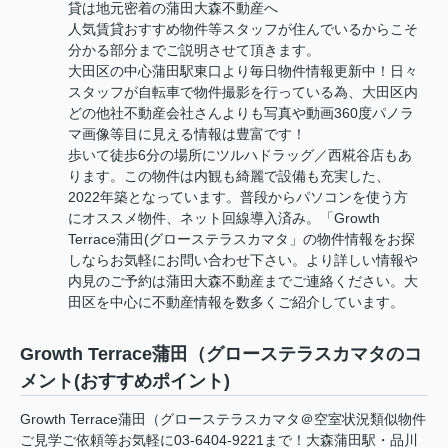
貸は地元密着の蒲田大森不動産へ
人気賃貸おすすめ物件等スタッフが住んでいるからこそ
分かる部分までご説明させて頂きます。
大田区の中心蒲田駅東口より毎日物件情報更新中！日々
スタッフが自転車で物件撮影を行っている為、大田区内
どの他社不動産会社さんよりも写真や動画360度パノラ
マ画像等目に見える情報は豊富です！
歩いて徒歩6分の場所にツルハドラッグ／西糀谷店もあ
ります。この物件は内観も綺麗で設備も充実した、
2022年築となっています。普段からパソコンを使う方
にオススメ物件、ネット回線導入済み。「Growth
Terrace蒲田(グローステラスカマタ」の物件情報をお探
しならお気軽にお問い合わせ下さい。より詳しい情報や
内見のご予約は蒲田大森不動産までご連絡ください。大
田区を中心に不動産情報を数多くご紹介しています。
Growth Terrace蒲田（グローステラスカマタのコ
メント(おすすめポイント)
Growth Terrace蒲田（グローステラスカマタ＠空室状況類似物件
ご見学ご依頼等お気軽に03-6404-9221まで！大森蒲田駅・品川