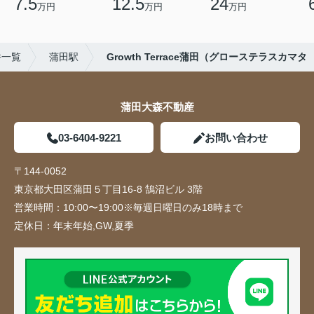
7.5
12.5
24
万円
万円
万円
件一覧
蒲田駅
Growth Terrace蒲田（グローステラスカマタ
蒲田大森不動産
03-6404-9221
お問い合わせ
〒144-0052
東京都大田区蒲田５丁目16-8 鵠沼ビル 3階
営業時間：
10:00〜19:00※毎週日曜日のみ18時まで
定休日：
年末年始,GW,夏季