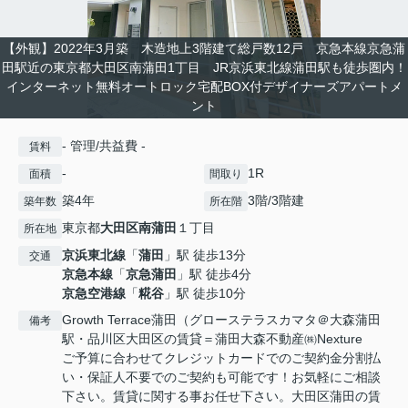
【外観】2022年3月築 木造地上3階建て総戸数12戸 京急本線京急蒲
田駅近の東京都大田区南蒲田1丁目 JR京浜東北線蒲田駅も徒歩圏内！
インターネット無料オートロック宅配BOX付デザイナーズアパートメ
ント
- 管理/共益費 -
賃料
-
1R
面積
間取り
築4年
3階/3階建
築年数
所在階
東京都
大田区
南蒲田
１丁目
所在地
京浜東北線
「
蒲田
」駅 徒歩13分
交通
京急本線
「
京急蒲田
」駅 徒歩4分
京急空港線
「
糀谷
」駅 徒歩10分
Growth Terrace蒲田（グローステラスカマタ＠大森蒲田
備考
駅・品川区大田区の賃貸＝蒲田大森不動産㈱Nexture
ご予算に合わせてクレジットカードでのご契約金分割払
い・保証人不要でのご契約も可能です！お気軽にご相談
下さい。賃貸に関する事お任せ下さい。大田区蒲田の賃