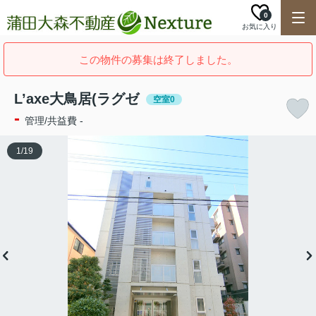
0
お気に入り
この物件の募集は終了しました。
L’axe大鳥居(ラグゼ
空室0
-
管理/共益費 -
1
/
19