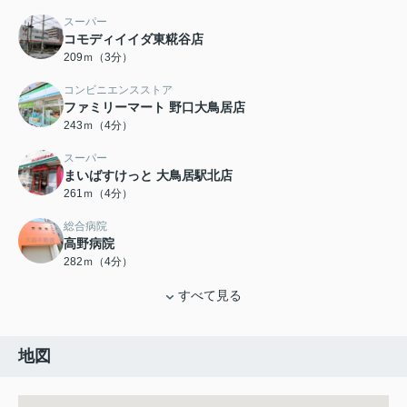
スーパー
コモディイイダ東糀谷店
209ｍ（3分）
コンビニエンスストア
ファミリーマート 野口大鳥居店
243ｍ（4分）
スーパー
まいばすけっと 大鳥居駅北店
261ｍ（4分）
総合病院
高野病院
282ｍ（4分）
すべて見る
地図