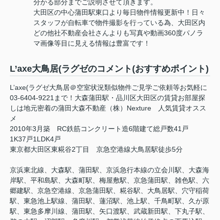
分かる部分までご説明させて頂きます。
大田区の中心蒲田駅東口より毎日物件情報更新中！日々
スタッフが自転車で物件撮影を行っている為、大田区内
どの他社不動産会社さんよりも写真や動画360度パノラ
マ画像等目に見える情報は豊富です！
L’axe大鳥居(ラグゼのコメント(おすすめポイント)
L’axe(ラグゼ大鳥居＠空室状況類似物件ご見学ご依頼等お気軽に
03-6404-9221まで！大森蒲田駅・品川区大田区の賃貸お部屋探
しは地元密着の蒲田大森不動産（株）Nexture 人気賃貸オスス
メ
2010年3月築 RC鉄筋コンクリート造6階建て総戸数41戸
1K37戸1LDK4戸
東京都大田区東糀谷2丁目 京急空港線大鳥居駅徒歩5分
京浜東北線、大森駅、蒲田駅、京浜急行本線の立会川駅、大森海
岸駅、平和島駅、大森町駅、梅屋敷駅、京急蒲田駅、雑色駅、六
郷建駅、京急空港線、京急蒲田駅、糀谷駅、大鳥居駅、穴守稲荷
駅、東急池上駅線、蒲田駅、蓮沼駅、池上駅、千鳥町駅、久が原
駅、東急多摩川線、蒲田駅、矢口渡駅、武蔵新田駅、下丸子駅、