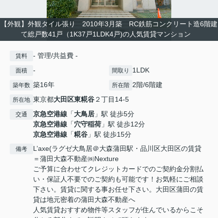
【外観】外観タイル張り 2010年3月築 RC鉄筋コンクリート造6階建
て総戸数41戸（1K37戸1LDK4戸)の人気賃貸マンション
- 管理/共益費 -
賃料
-
1LDK
面積
間取り
築16年
2階/6階建
築年数
所在階
東京都
大田区
東糀谷
２丁目14-5
所在地
京急空港線
「
大鳥居
」駅 徒歩5分
交通
京急空港線
「
穴守稲荷
」駅 徒歩12分
京急空港線
「
糀谷
」駅 徒歩15分
L’axe(ラグゼ大鳥居＠大森蒲田駅・品川区大田区の賃貸
備考
＝蒲田大森不動産㈱Nexture
ご予算に合わせてクレジットカードでのご契約金分割払
い・保証人不要でのご契約も可能です！お気軽にご相談
下さい。賃貸に関する事お任せ下さい。大田区蒲田の賃
貸は地元密着の蒲田大森不動産へ
人気賃貸おすすめ物件等スタッフが住んでいるからこそ