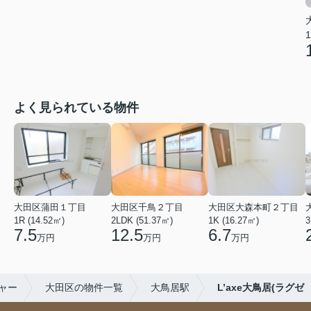
1
よく見られている物件
大田区蒲田１丁目
大田区千鳥２丁目
大田区大森本町２丁目
1R (14.52㎡)
2LDK (51.37㎡)
1K (16.27㎡)
3
7.5
12.5
6.7
万円
万円
万円
ャー
大田区の物件一覧
大鳥居駅
L’axe大鳥居(ラグゼ