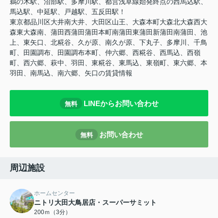
鵜の木駅、沼部駅、多摩川駅、都営浅草線始発終点の西馬込駅、
馬込駅、中延駅、戸越駅、五反田駅！
東京都品川区大井南大井、大田区山王、大森本町大森北大森西大
森東大森南、蒲田西蒲田蒲田本町南蒲田東蒲田新蒲田南蒲田、池
上、東矢口、北糀谷、久が原、南久が原、下丸子、多摩川、千鳥
町、田園調布、田園調布本町、仲六郷、西糀谷、西馬込、西嶺
町、西六郷、萩中、羽田、東糀谷、東馬込、東嶺町、東六郷、本
羽田、南馬込、南六郷、矢口の賃貸情報
LINEからお問い合わせ
無料
お問い合わせ
無料
周辺施設
ホームセンター
ニトリ大田大鳥居店・スーパーサミット
200ｍ（3分）