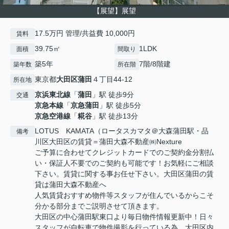
【展望】展望
17.5万円 管理/共益費 10,000円
賃料
39.75㎡
1LDK
面積
間取り
築5年
7階/8階建
築年数
所在階
東京都
大田区
蒲田
４丁目44-12
所在地
京浜東北線
「
蒲田
」駅 徒歩9分
交通
京急本線
「
京急蒲田
」駅 徒歩5分
京急空港線
「
糀谷
」駅 徒歩13分
LOTUS KAMATA（ロータスカマタ＠大森蒲田駅・品
備考
川区大田区の賃貸＝蒲田大森不動産㈱Nexture
ご予算に合わせてクレジットカードでのご契約金分割払
い・保証人不要でのご契約も可能です！お気軽にご相談
下さい。賃貸に関する事お任せ下さい。大田区蒲田の賃
貸は蒲田大森不動産へ
人気賃貸おすすめ物件等スタッフが住んでいるからこそ
分かる部分までご説明させて頂きます。
大田区の中心蒲田駅東口より毎日物件情報更新中！日々
スタッフが自転車で物件撮影を行っている為、大田区内