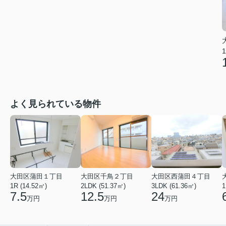
1
よく見られている物件
大田区蒲田１丁目
大田区千鳥２丁目
大田区西蒲田４丁目
1R (14.52㎡)
2LDK (51.37㎡)
3LDK (61.36㎡)
1
7.5
12.5
24
万円
万円
万円