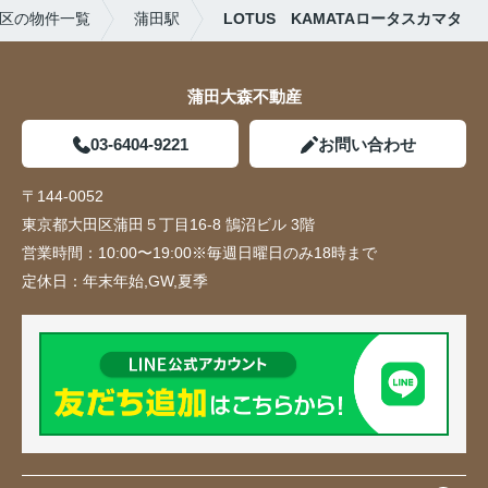
区の物件一覧
蒲田駅
LOTUS KAMATAロータスカマタ
蒲田大森不動産
03-6404-9221
お問い合わせ
〒144-0052
東京都大田区蒲田５丁目16-8 鵠沼ビル 3階
営業時間：
10:00〜19:00※毎週日曜日のみ18時まで
定休日：
年末年始,GW,夏季