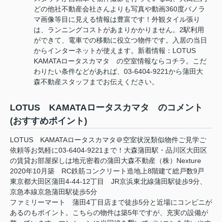
どの他社不動産会社さんよりも写真や動画360度パノラ
マ画像等目に見える情報は豊富です！外観タイル張り
は、ランニングコストがあまりかかりません。2駅利用
ができて、電車での移動に役立つ物件です。入居の当日
からインターネットが使えます。新着情報：LOTUS
KAMATAロータスカマタ の空室情報ならコチラ。こだ
わりたい条件などがあれば、03-6404-9221から蒲田大
森不動産スタッフまでお伝えください。
LOTUS KAMATAロータスカマタ のコメント
(おすすめポイント)
LOTUS KAMATAロータスカマタ＠空室状況類似物件ご見学ご
依頼等お気軽に03-6404-9221まで！大森蒲田駅・品川区大田区
の賃貸お部屋探しは地元密着の蒲田大森不動産（株）Nexture
2020年10月築 RC鉄筋コンクリート造地上8階建て総戸数9戸
東京都大田区蒲田4-44-12丁目 JR京浜東北線蒲田駅徒歩9分、
京急本線京急蒲田駅徒歩5分
ファミリーマート 蒲田4丁目店まで徒歩5分と近場にコンビニが
あるのもポイント。こちらの物件は築5年ですが、充実の設備が